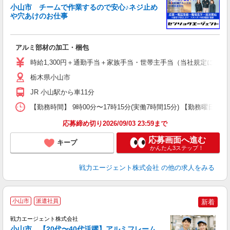
小山市 チームで作業するので安心♪ネジ止め
や穴あけのお仕事
ま
履
ブ
アルミ部材の加工・梱包
あ
時給1,300円＋通勤手当＋家族手当・世帯主手当（当社規定による） 【月
栃木県小山市
JR 小山駅から車11分
【勤務時間】 9時00分〜17時15分(実働7時間15分) 【勤務曜日】
応募締め切り2026/09/03 23:59まで
応募画面へ進む
キープ
かんたん3ステップ！
戦力エージェント株式会社
の他の求人をみる
小山市
派遣社員
新着
戦力エージェント株式会社
小山市 【20代〜40代活躍】アルミフレーム