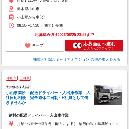
時給1,210円 交通費：既定支給
支
栃木県小山市
小山駅から車5分
08:30〜17:30 【期間】長期
応募締め切り2026/08/25 23:59まで
応募画面へ進む
キープ
かんたん3ステップ！
株式会社綜合キャリアオプション
の他の求人をみる
小山市
正社員
て
土井鋼材株式会社
小山事業所：配送ドライバー・入出庫作業 入
社日応相談！完全週休二日制♪正社員として働
きませんか！
据
鋼材の配送ドライバー・入出庫作業
月給25万円〜40万円（能力による） 給与内訳：基準給＋生産給＋各