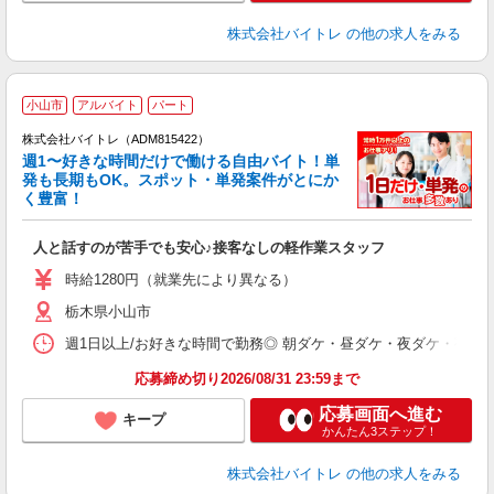
株式会社バイトレ
の他の求人をみる
小山市
アルバイト
パート
株式会社バイトレ（ADM815422）
週1〜好きな時間だけで働ける自由バイト！単
発も長期もOK。スポット・単発案件がとにか
も
く豊富！
気
人と話すのが苦手でも安心♪接客なしの軽作業スタッフ
即
活
時給1280円（就業先により異なる）
（
栃木県小山市
短
K
週1日以上/お好きな時間で勤務◎ 朝ダケ・昼ダケ・夜ダケ・夜勤など、 ご自
日
髪
応募締め切り2026/08/31 23:59まで
応募画面へ進む
キープ
かんたん3ステップ！
株式会社バイトレ
の他の求人をみる