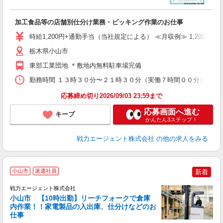
下
加工食品等の店舗別仕分け業務・ピッキング作業のお仕事
履
ブ
時給1,200円+通勤手当（当社規定による） ≪月収例≫ 1,200円
あ
栃木県小山市
東部工業団地 ＊敷地内無料駐車場完備
勤務時間 １３時３０分〜２１時３０分（実働７時間００分） 勤務
応募締め切り2026/09/03 23:59まで
応募画面へ進む
キープ
かんたん3ステップ！
戦力エージェント株式会社
の他の求人をみる
小山市
派遣社員
新着
戦力エージェント株式会社
小山市 【10時出勤】リーチフォークで倉庫
内作業！！家電製品の入出庫、仕分けなどのお
さ
仕事
履