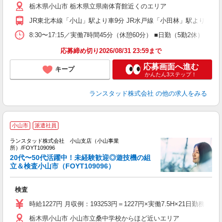
栃木県小山市 栃木県立県南体育館近くのエリア
JR東北本線「小山」駅より車9分 JR水戸線「小田林」駅より車1
8:30〜17:15／実働7時間45分（休憩60分） ■日勤（5勤2
応募締め切り2026/08/31 23:59まで
応募画面へ進む
キープ
かんたん3ステップ！
ランスタッド株式会社
の他の求人をみる
小山市
派遣社員
ランスタッド株式会社 小山支店（小山事業
所）/FOYT109096
実
20代〜50代活躍中！未経験歓迎◎遊技機の組
勤
立＆検査小山市（FOYT109096）
2.
検査
未
祝
時給1227円 月収例：193253円＝1227円×実働7.5H×21日
栃木県小山市 小山市立桑中学校からほど近いエリア