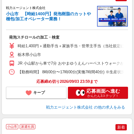
戦力エージェント株式会社
小山市 【時給1400円】発泡樹脂のカットや
梱包/加工オペレーター業務！
に
履
ブ
発泡スチロールの加工・検査
あ
時給1,400円＋通勤手当＋家族手当・世帯主手当（当社規定による） 【月
栃木県小山市
JR 小山駅から車で7分 おやまゆうえんハーベストウォークから車
【勤務時間】 8時00分〜17時00分(実働7時間40分) ※生産状
応募締め切り2026/09/03 23:59まで
応募画面へ進む
キープ
かんたん3ステップ！
戦力エージェント株式会社
の他の求人をみる
小山市
派遣社員
新着