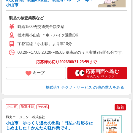
小山市
『
製品の検査業務など
履
高
時給1500円交通費全額支給
ク
得
栃木県小山市 ＊車・バイク通勤OK
宇都宮線「小山駅」より車10分
08:20〜17:05 20:20〜05:05 ※表記のうち実働7時間45
応募締め切り2026/08/31 23:59まで
応募画面へ進む
キープ
かんたん3ステップ！
株式会社テクノ・サービス
の他の求人をみる
小山市
派遣社員
その他
新着
戦力エージェント株式会社
小山市 ゆっくり遅めの出勤！日払い対応をは
じめました！かんたん軽作業です。