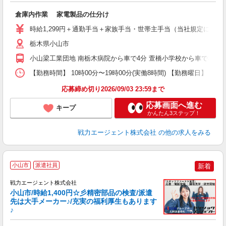
ブ
倉庫内作業 家電製品の仕分け
あ
時給1,299円＋通勤手当＋家族手当・世帯主手当（当社規定による） 【月
栃木県小山市
小山梁工業団地 南栃木病院から車で4分 萱橋小学校から車で3分 
【勤務時間】 10時00分〜19時00分(実働8時間) 【勤務曜日】 火
応募締め切り2026/09/03 23:59まで
応募画面へ進む
キープ
かんたん3ステップ！
戦力エージェント株式会社
の他の求人をみる
小山市
派遣社員
新着
戦力エージェント株式会社
小山市/時給1,400円☆彡精密部品の検査/派遣
先は大手メーカー♪/充実の福利厚生もあります
♪
た