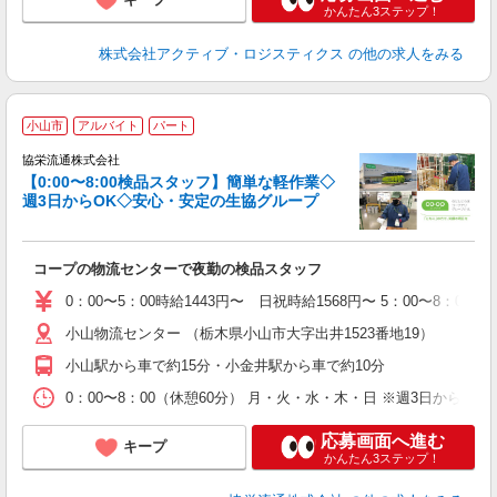
かんたん3ステップ！
株式会社アクティブ・ロジスティクス
の他の求人をみる
小山市
アルバイト
パート
健
協栄流通株式会社
【0:00〜8:00検品スタッフ】簡単な軽作業◇
週3日からOK◇安心・安定の生協グループ
応
入
迎
コープの物流センターで夜勤の検品スタッフ
歓
エ
0：00〜5：00時給1443円〜 日祝時給1568円〜 5：00〜
フ
小山物流センター （栃木県小山市大字出井1523番地19）
車
小山駅から車で約15分・小金井駅から車で約10分
な
0：00〜8：00（休憩60分） 月・火・水・木・日 ※週3日からOK！
応募画面へ進む
キープ
かんたん3ステップ！