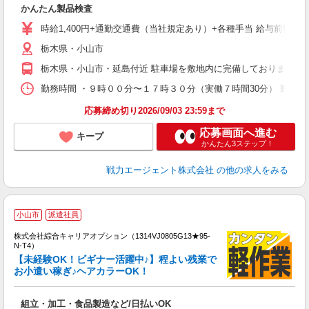
かんたん製品検査
履
ブ
時給1,400円+通勤交通費（当社規定あり）+各種手当 給与前払い対応
あ
栃木県・小山市
栃木県・小山市・延島付近 駐車場を敷地内に完備しております。
勤務時間 ・９時００分〜１７時３０分（実働７時間30分） 勤務曜
応募締め切り2026/09/03 23:59まで
応募画面へ進む
キープ
かんたん3ステップ！
戦力エージェント株式会社
の他の求人をみる
≪
小山市
派遣社員
い
株式会社綜合キャリアオプション（1314VJ0805G13★95-
N-T4）
【未経験OK！ビギナー活躍中♪】程よい残業で
お小遣い稼ぎ♪ヘアカラーOK！
得
入
組立・加工・食品製造など/日払いOK
分