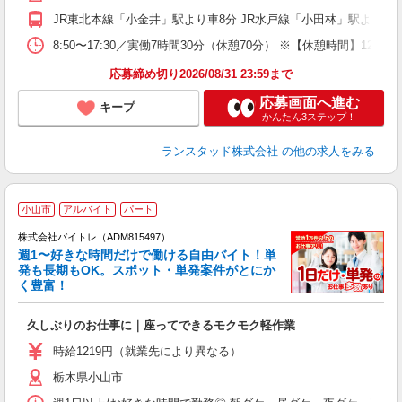
JR東北本線「小金井」駅より車8分 JR水戸線「小田林」駅より車
8:50〜17:30／実働7時間30分（休憩70分） ※【休憩時間】12:
応募締め切り2026/08/31 23:59まで
応募画面へ進む
キープ
かんたん3ステップ！
ランスタッド株式会社
の他の求人をみる
小山市
アルバイト
パート
株式会社バイトレ（ADM815497）
週1〜好きな時間だけで働ける自由バイト！単
発も長期もOK。スポット・単発案件がとにか
も
く豊富！
気
久しぶりのお仕事に｜座ってできるモクモク軽作業
即
活
時給1219円（就業先により異なる）
（
栃木県小山市
短
K