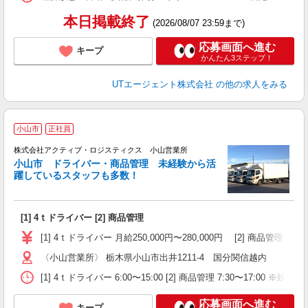
通
り
本日掲載終了
(2026/08/07 23:59まで)
応募画面へ進む
キープ
かんたん3ステップ！
UTエージェント株式会社
の他の求人をみる
小山市
正社員
株式会社アクティブ・ロジスティクス 小山営業所
小山市 ドライバー・商品管理 未経験から活
キ
躍しているスタッフも多数！
[1] 4ｔドライバー [2] 商品管理
[1] 4ｔドライバー 月給250,000円〜280,000円 [2] 商品管理 
〈小山営業所〉 栃木県小山市出井1211-4 国分関信越内
[1] 4ｔドライバー 6:00〜15:00 [2] 商品管理 7:30〜17:00 ※残
応募画面へ進む
キープ