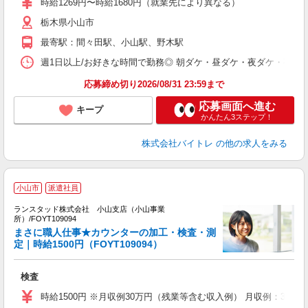
時給1269円〜時給1680円（就業先により異なる）
（
栃木県小山市
短
K
最寄駅：間々田駅、小山駅、野木駅
日
髪
週1日以上/お好きな時間で勤務◎ 朝ダケ・昼ダケ・夜ダケ・夜勤など、 ご自
応募締め切り2026/08/31 23:59まで
応募画面へ進む
キープ
かんたん3ステップ！
株式会社バイトレ
の他の求人をみる
小山市
派遣社員
た
ランスタッド株式会社 小山支店（小山事業
所）/FOYT109094
つ
まさに職人仕事★カウンターの加工・検査・測
定｜時給1500円（FOYT109094）
や
未
検査
時給1500円 ※月収例30万円（残業等含む収入例） 月収例：3003