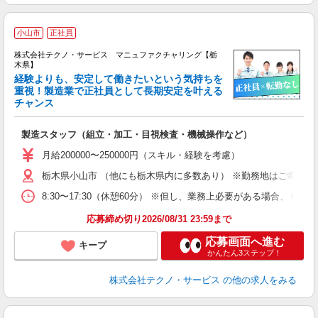
小山市
正社員
株式会社テクノ・サービス マニュファクチャリング【栃
木県】
経験よりも、安定して働きたいという気持ちを
重視！製造業で正社員として長期安定を叶える
チャンス
く
入
製造スタッフ（組立・加工・目視検査・機械操作など）
未
あ
月給200000〜250000円（スキル・経験を考慮）
遣
栃木県小山市 （他にも栃木県内に多数あり） ※勤務地はご希望を
8:30〜17:30（休憩60分） ※但し、業務上必要がある場合
応募締め切り2026/08/31 23:59まで
応募画面へ進む
キープ
かんたん3ステップ！
株式会社テクノ・サービス
の他の求人をみる