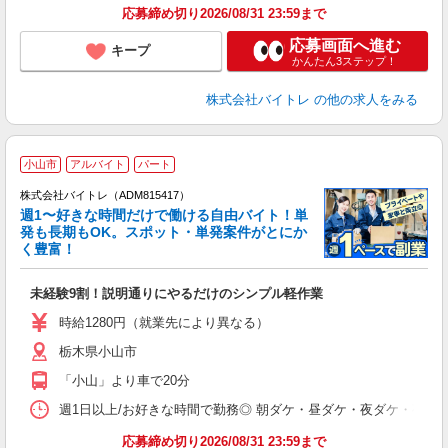
応募締め切り2026/08/31 23:59まで
応募画面へ進む
キープ
かんたん3ステップ！
株式会社バイトレ
の他の求人をみる
小山市
アルバイト
パート
株式会社バイトレ（ADM815417）
週1〜好きな時間だけで働ける自由バイト！単
発も長期もOK。スポット・単発案件がとにか
も
く豊富！
気
未経験9割！説明通りにやるだけのシンプル軽作業
即
活
時給1280円（就業先により異なる）
（
栃木県小山市
短
K
「小山」より車で20分
日
髪
週1日以上/お好きな時間で勤務◎ 朝ダケ・昼ダケ・夜ダケ・夜勤など、 ご自
応募締め切り2026/08/31 23:59まで