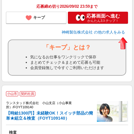
応募締め切り2026/09/02 23:59まで
応募画面へ進む
キープ
かんたん3ステップ！
神崎製缶株式会社
の他の求人をみる
「キープ」とは？
気になるお仕事をワンクリックで保存
まとめてチェック＆まとめて応募も可能
会員登録無しで今すぐご利用いただけます
小山市
契約社員
ランスタッド株式会社 小山支店（小山事業
所）/FOYT109140
■
【時給1300円】未経験OK！スイッチ部品の簡
す
単★組立＆検査（FOYT109140）
売
検査
未