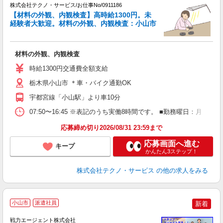
株式会社テクノ・サービス/お仕事No/0911186
【材料の外観、内観検査】高時給1300円。未
け
経験者大歓迎。材料の外観、内観検査：小山市
ス
材料の外観、内観検査
履
高
時給1300円交通費全額支給
栃木県小山市 ＊車・バイク通勤OK
宇都宮線「小山駅」より車10分
07:50〜16:45 ※表記のうち実働8時間です。 ■勤務曜日：月
応募締め切り2026/08/31 23:59まで
応募画面へ進む
キープ
かんたん3ステップ！
株式会社テクノ・サービス
の他の求人をみる
小山市
派遣社員
新着
戦力エージェント株式会社