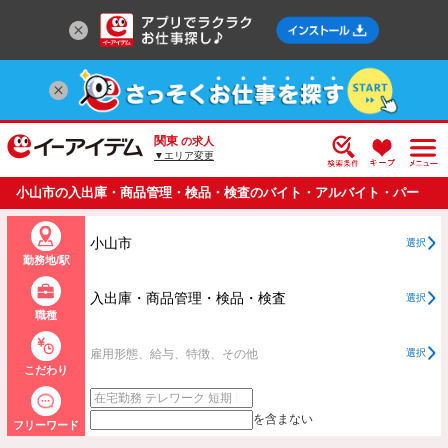
関東
の求人
▼エリア変更
小山市の入出庫・商品管理・検品・検査のバイト・アルバイト・パー
トの求人情報一覧
小山市
選択
勤務地/駅
入出庫・商品管理・検品・検査
選択
職種
雇用形態、給与、特徴、その他
選択
こだわり
を含まない
フリーワード