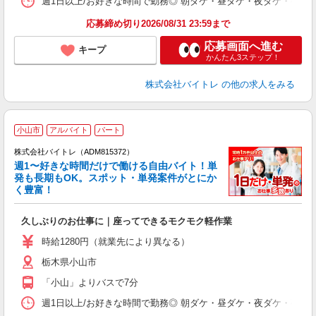
週1日以上/お好きな時間で勤務◎ 朝ダケ・昼ダケ・夜ダケ・夜勤など、 ご自
日
髪
応募締め切り2026/08/31 23:59まで
応募画面へ進む
キープ
かんたん3ステップ！
株式会社バイトレ
の他の求人をみる
小山市
アルバイト
パート
株式会社バイトレ（ADM815372）
週1〜好きな時間だけで働ける自由バイト！単
発も長期もOK。スポット・単発案件がとにか
も
く豊富！
気
久しぶりのお仕事に｜座ってできるモクモク軽作業
即
活
時給1280円（就業先により異なる）
（
栃木県小山市
短
K
「小山」よりバスで7分
日
髪
週1日以上/お好きな時間で勤務◎ 朝ダケ・昼ダケ・夜ダケ・夜勤など、 ご自