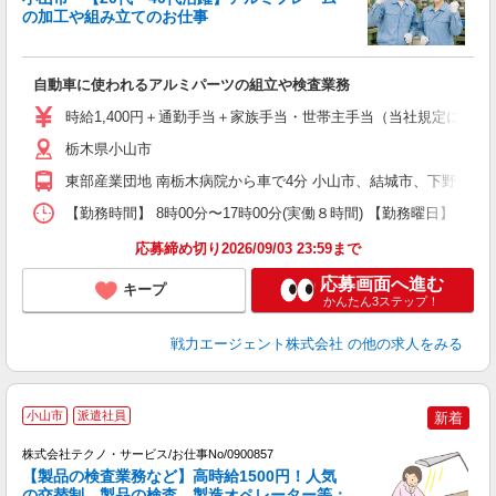
経
の加工や組み立てのお仕事
履
ブ
自動車に使われるアルミパーツの組立や検査業務
あ
時給1,400円＋通勤手当＋家族手当・世帯主手当（当社規定による） 【月収
栃木県小山市
東部産業団地 南栃木病院から車で4分 小山市、結城市、下野市、
【勤務時間】 8時00分〜17時00分(実働８時間) 【勤務曜日】 月
応募締め切り2026/09/03 23:59まで
応募画面へ進む
キープ
かんたん3ステップ！
戦力エージェント株式会社
の他の求人をみる
小山市
派遣社員
新着
株式会社テクノ・サービス/お仕事No/0900857
【製品の検査業務など】高時給1500円！人気
の交替制。製品の検査、製造オペレーター等：