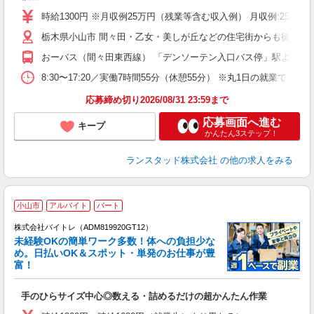
祝
時給1300円 ※月収例25万円（残業等含む収入例） 月収例:2509
栃木県小山市 間々田・乙女・美しが丘などの住宅街からも徒歩や
おーバス（間々田東西線） 「デンソーテン入口バス停」駅より徒歩
8:30〜17:20／実働7時間55分（休憩55分） ※丸1日の就
応募締め切り2026/08/31 23:59まで
応募画面へ進む
キープ
かんたん3ステップ！
ランスタッド株式会社
の他の求人をみる
小山市
アルバイト
パート
株式会社バイトレ（ADM819920GT12）
未経験OKの簡単ワーク多数！体への負担少な
め。日払いOK＆スポット・単発のお仕事が豊
富！
ス
ロ
手のひらサイズ中心◎数える・詰めるだけの超かんたん作業
即
活