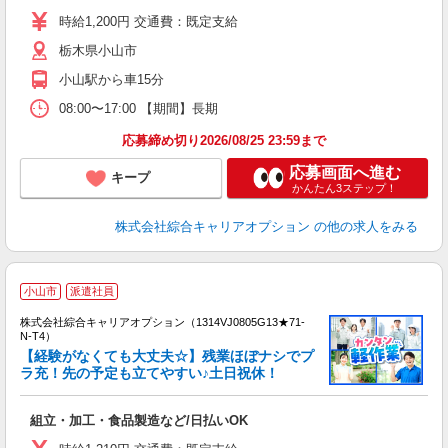
フ
時給1,200円 交通費：既定支給
（
栃木県小山市
小山駅から車15分
08:00〜17:00 【期間】長期
応募締め切り2026/08/25 23:59まで
応募画面へ進む
キープ
かんたん3ステップ！
株式会社綜合キャリアオプション
の他の求人をみる
≪
小山市
派遣社員
い
株式会社綜合キャリアオプション（1314VJ0805G13★71-
N-T4）
【経験がなくても大丈夫☆】残業ほぼナシでプ
ラ充！先の予定も立てやすい♪土日祝休！
得
入
組立・加工・食品製造など/日払いOK
分
フ