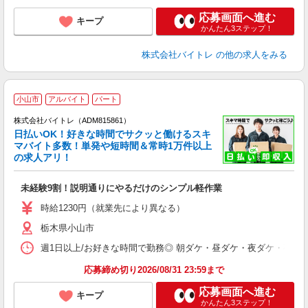
応募画面へ進む
キープ
かんたん3ステップ！
株式会社バイトレ
の他の求人をみる
小山市
アルバイト
パート
株式会社バイトレ（ADM815861）
く
日払いOK！好きな時間でサクッと働けるスキ
マバイト多数！単発や短時間＆常時1万件以上
☆
の求人アリ！
験
未経験9割！説明通りにやるだけのシンプル軽作業
即
活
時給1230円（就業先により異なる）
（
栃木県小山市
短
K
週1日以上/お好きな時間で勤務◎ 朝ダケ・昼ダケ・夜ダケ・夜勤など、 ご自
日
髪
応募締め切り2026/08/31 23:59まで
応募画面へ進む
キープ
かんたん3ステップ！