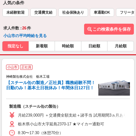
人気の条件
未経験歓迎
交通費支給
社会保険あり
車通勤OK
フリータ
求人件数 :
26
件
この検索条件を保存
小山市の平均時給を見る
指定なし
新着順
時給順
日給順
月給順
小山市
正社員
神崎製缶株式会社 栃木工場
【スチール缶の製造／正社員】職務経験不問！
日勤のみ！基本土日祝休み！年間休日127日！
で
勤
ォ
製造職（スチール缶の製缶）
未
休
月給239,000円 ＋交通費全額支給＋諸手当 試用期間3ヵ月あり 
栃木県小山市大字延島2370-17 ★マイカー通勤可
り
8:30〜17:30（休憩70分）