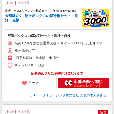
◎
小山市
派遣社員
n
日研トータルソーシング株式会社（お仕事No.3A450-JS）
ー
未経験OK！配送ボックスの保冷剤セット・洗
z
浄・点検
談
W
配送ボックスの保冷剤セット・洗浄・点検
ク
費
時給1250円 別途交通費支給 ＜月収＞ 213000円以上可 170.64H
栃木県小山市
JR宇都宮線 小山駅 車15分
8:50〜17:50（日勤）
応募締め切り2026/08/31 23:59まで
応募画面へ進む
キープ
かんたん3ステップ！
日研トータルソーシング株式会社
の他の求人をみる
小山市
派遣社員
新着