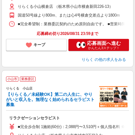
主
りらくる小山横倉店 （栃木県小山市横倉新田226-13）
躍
額
国道50号線より800m、または心4号横倉交差点より1800m
間
ス
■完全希望制：業務委託契約のため原則自由です。 ■営業時間帯（9
K.
応募締め切り2026/08/31 23:59まで
応募画面へ進む
キープ
かんたん3ステップ！
りらく
の他の求人をみる
小山市
業務委託
りらくる 小山店
【りらくる／未経験OK】第二の人生に、やり
がいと収入を。無理なく始められるセラピスト
募集
つ
リラクゼーションセラピスト
入
た
■完全歩合制 1施術(60分)：2,088円〜3,510円＋個人指名料 ※
主