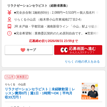
間
リラクゼーションセラピスト（経験者募集）
入
た
■完全歩合制 1施術(60分)：2,088円〜3,510円＋個人指名料 
主
りらくる小山店 （栃木県小山市東城南2丁目2-4）
躍
額
JR 水戸線・宇都宮線・湘南新宿ライン 「小山」駅より徒歩28分
間
ス
■完全希望制：業務委託契約のため原則自由です。 ■営業時間帯（9
K.
応募締め切り2026/08/31 23:59まで
応募画面へ進む
キープ
かんたん3ステップ！
りらく
の他の求人をみる
小山市
業務委託
りらくる 小山店
学
リラクゼーションセラピスト｜未経験歓迎｜レ
ッスン費用0円｜週1日・1時間〜OK｜平均月
収33万円！
目