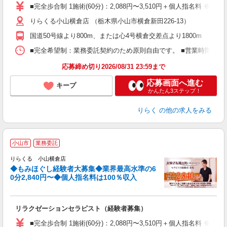
た
■完全歩合制 1施術(60分)：2,088円〜3,510円＋個人指名料 ※
主
りらくる小山横倉店 （栃木県小山市横倉新田226-13）
躍
額
国道50号線より800m、または心4号横倉交差点より1800m
間
ス
■完全希望制：業務委託契約のため原則自由です。 ■営業時間帯（9
K.
応募締め切り2026/08/31 23:59まで
応募画面へ進む
キープ
かんたん3ステップ！
りらく
の他の求人をみる
◆
小山市
業務委託
円
りらくる 小山横倉店
◆もみほぐし経験者大募集◆業界最高水準の6
0分2,840円〜◆個人指名料は100％収入
に
間
リラクゼーションセラピスト（経験者募集）
入
た
■完全歩合制 1施術(60分)：2,088円〜3,510円＋個人指名料 