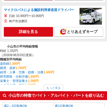
マイクロバスによる施設利用者送迎ドライバー
日給 10,900円〜10,900円
神戸市須磨区
詳細を見る
とりあえずキープ
小山市の平均時給情報
時給 1,332円
（2026年08月03日更新）
職種別平均時給
薬剤師
2,300円
購買・資材
1,700円
経理・人事・労務・総務・法務
1,600円
研究開発・分析評価
1,600円
栄養士・管理栄養士
1,500円
その他介護・福祉
1,500円
もっと見る
配送・配達ドライバー
1,500円
その他オフィスワーク・事務
1,483円
小山市の特徴でバイト・アルバイト・パートを絞り込む
板金・塗装・溶接
1,475円
看護師・保健師・看護助手・助産師
1,454円
週2～3日勤務OK
週1日勤務OK
小山市の他の職種の平均時給を見る