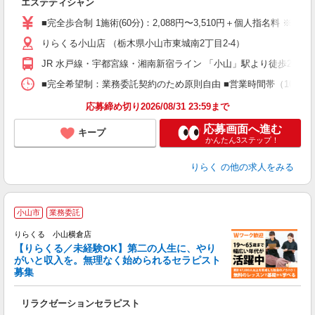
エステティシャン
入
た
■完全歩合制 1施術(60分)：2,088円〜3,510円＋個人指名料 ※
主
りらくる小山店 （栃木県小山市東城南2丁目2-4）
躍
額
JR 水戸線・宇都宮線・湘南新宿ライン 「小山」駅より徒歩28分
間
ス
■完全希望制：業務委託契約のため原則自由 ■営業時間帯（10:00
K.
応募締め切り2026/08/31 23:59まで
応募画面へ進む
キープ
かんたん3ステップ！
りらく
の他の求人をみる
小山市
業務委託
りらくる 小山横倉店
【りらくる／未経験OK】第二の人生に、やり
がいと収入を。無理なく始められるセラピスト
募集
つ
リラクゼーションセラピスト
入