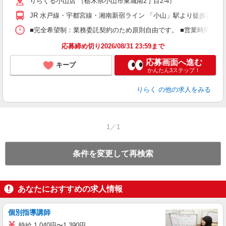
りらくる小山店 （栃木県小山市東城南2丁目2-4）
躍
額
JR 水戸線・宇都宮線・湘南新宿ライン 「小山」駅より徒歩28分
間
ス
■完全希望制：業務委託契約のため原則自由です。 ■営業時間帯（9
K.
応募締め切り2026/08/31 23:59まで
応募画面へ進む
キープ
かんたん3ステップ！
りらく
の他の求人をみる
1／1
条件を変更して再検索
あなたにおすすめの求人情報
個別指導講師
時給 1,040円〜1,390円