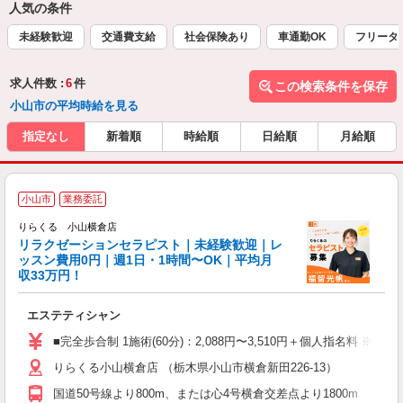
人気の条件
未経験歓迎
交通費支給
社会保険あり
車通勤OK
フリータ
求人件数 :
6
件
この検索条件を保存
小山市の平均時給を見る
指定なし
新着順
時給順
日給順
月給順
小山市
業務委託
りらくる 小山横倉店
学
リラクゼーションセラピスト｜未経験歓迎｜レ
ッスン費用0円｜週1日・1時間〜OK｜平均月
収33万円！
目
エステティシャン
入
た
■完全歩合制 1施術(60分)：2,088円〜3,510円＋個人指名料 ※
主
りらくる小山横倉店 （栃木県小山市横倉新田226-13）
躍
額
国道50号線より800m、または心4号横倉交差点より1800m
間