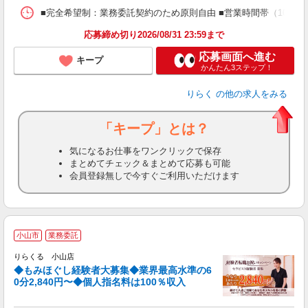
ス
■完全希望制：業務委託契約のため原則自由 ■営業時間帯（10:00
K.
応募締め切り2026/08/31 23:59まで
応募画面へ進む
キープ
かんたん3ステップ！
りらく
の他の求人をみる
「キープ」とは？
気になるお仕事をワンクリックで保存
まとめてチェック＆まとめて応募も可能
会員登録無しで今すぐご利用いただけます
◆
小山市
業務委託
円
りらくる 小山店
◆もみほぐし経験者大募集◆業界最高水準の6
0分2,840円〜◆個人指名料は100％収入
に