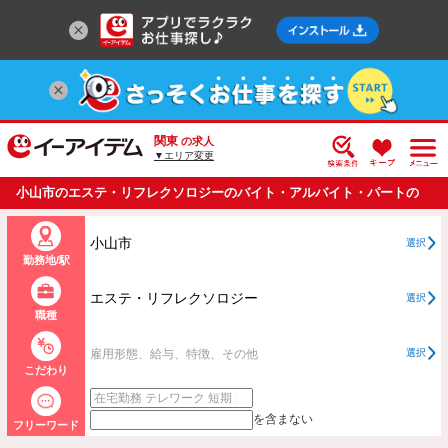
関東
の求人
▼エリア変更
小山市のエステ・リフレクソロジーのバイト・アルバイト・パートの
求人情報一覧
小山市
選択
勤務地/駅
エステ・リフレクソロジー
選択
職種
雇用形態、給与、特徴、その他
選択
こだわり
を含まない
フリーワード