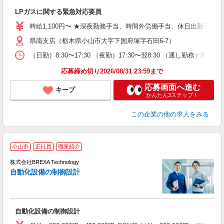
の
LPガスに関する緊急対応要員
時給1,100円〜 ★深夜勤務手当、時間外労働手当、休日出勤手当
県南支店（栃木県小山市大字下国府塚字石田6-7）
（日勤）8:30〜17:30 （夜勤）17:30〜翌8:30 （通し勤務）8:30
応募締め切り2026/08/31 23:59まで
応募画面へ進む
キープ
かんたん3ステップ！
この企業
の他の求人をみる
小山市
正社員
職業紹介
テ
株式会社BREXA Technology
自動化設備の制御設計
ア
自動化設備の制御設計