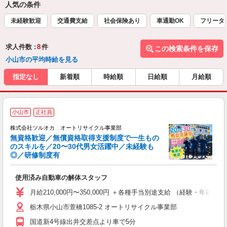
人気の条件
未経験歓迎
交通費支給
社会保険あり
車通勤OK
フリータ
求人件数 :
8
件
この検索条件を保存
小山市の平均時給を見る
指定なし
新着順
時給順
日給順
月給順
小山市
正社員
株式会社ツルオカ オートリサイクル事業部
無資格歓迎／無償資格取得支援制度で一生もの
のスキルを／20〜30代男女活躍中／未経験も
◎／研修制度有
ず
使用済み自動車の解体スタッフ
月給210,000円〜350,000円 ＋各種手当別途支給 （経験・年齢に
栃木県小山市萱橋1085-2 オートリサイクル事業部
国道新4号線出井交差点より車で5分