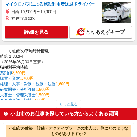
マイクロバスによる施設利用者送迎ドライバー
日給 10,900円〜10,900円
神戸市須磨区
詳細を見る
とりあえずキープ
小山市の平均時給情報
時給 1,332円
（2026年08月03日更新）
職種別平均時給
薬剤師
2,300円
購買・資材
1,700円
経理・人事・労務・総務・法務
1,600円
研究開発・分析評価
1,600円
栄養士・管理栄養士
1,500円
その他介護・福祉
1,500円
もっと見る
配送・配達ドライバー
1,500円
その他オフィスワーク・事務
1,483円
小山市のお仕事を探している方からよくある質問
板金・塗装・溶接
1,475円
看護師・保健師・看護助手・助産師
1,454円
小山市の他の職種の平均時給を見る
小山市の建築・設備・アクティブワークの求人は、他にどのような
ものがありますか？