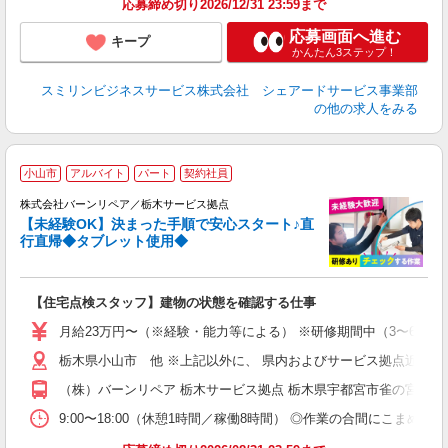
応募締め切り2026/12/31 23:59まで
応募画面へ進む
キープ
かんたん3ステップ！
スミリンビジネスサービス株式会社 シェアードサービス事業部
の他の求人をみる
＼
小山市
アルバイト
パート
契約社員
＼
株式会社バーンリペア／栃木サービス拠点
り
【未経験OK】決まった手順で安心スタート♪直
未
行直帰◆タブレット使用◆
【住宅点検スタッフ】建物の状態を確認する仕事
月給23万円〜（※経験・能力等による） ※研修期間中（3〜6ヶ月
栃木県小山市 他 ※上記以外に、 県内およびサービス拠点近郊での
（株）バーンリペア 栃木サービス拠点 栃木県宇都宮市雀の宮1-7
9:00〜18:00（休憩1時間／稼働8時間） ◎作業の合間にこまめ