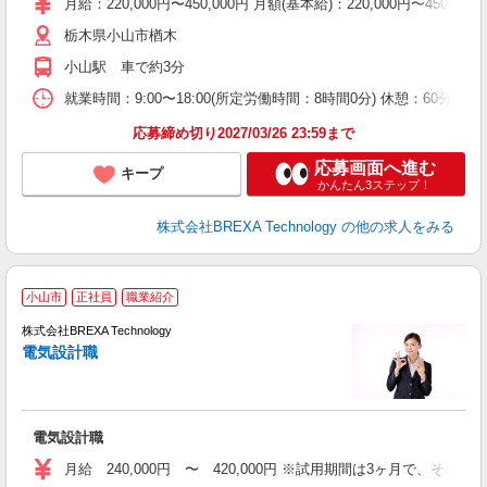
月給：220,000円〜450,000円 月額(基本給)：220,00
栃木県小山市楢木
小山駅 車で約3分
就業時間：9:00〜18:00(所定労働時間：8時間0分) 休憩：60
応募締め切り2027/03/26 23:59まで
応募画面へ進む
キープ
かんたん3ステップ！
株式会社BREXA Technology
の他の求人をみる
小山市
正社員
職業紹介
株式会社BREXA Technology
電気設計職
度
電気設計職
月給 240,000円 〜 420,000円 ※試用期間は3ヶ月で、