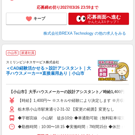
応募締め切り2027/03/26 23:59まで
応募画面へ進む
キープ
かんたん3ステップ！
株式会社BREXA Technology
の他の求人をみる
小山市
派遣社員
スミリンビジネスサービス株式会社
＜CAD経験活かせる＞設計アシスタント｜大
手ハウスメーカー×直接雇用あり｜小山市
す
【小山市】大手ハウスメーカーの設計アシスタント／時給1,400円／直
即
完
【時給】1,400円〜 ※スキルや経験により決定します ※月収例 203,
勤
栃木県小山市駅東通り2-31-32 【変更の範囲】変更なし
あ
◆宇都宮線 小山駅 徒歩10分 ◆車通勤可能（無料駐車場完備）
◆勤務時間：10:00〜18:15 ◆実働時間：7時間15分 ◆休憩