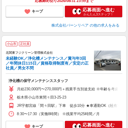
応募締め切り2026/08/31 23:59まで
応募画面へ進む
キープ
かんたん3ステップ！
株式会社バーンリペア
の他の求人をみる
小山市
正社員
北関東フジクリーン管理株式会社
未経験OK／浄化槽メンテナンス／賞与年3回
／年間休日115日／資格取得制度有／安定の正
社員／男女不問
福
浄化槽の保守メンテナンススタッフ
月給230,000円〜270,000円＋残業手当別途支給 ※年齢を考慮
栃木県小山市東間々田3-25-23
JR宇都宮線「間々田駅」下車 徒歩10分 ★車通勤OK（社有車貸
8:30〜17:30（実働8時間） ※残業平均25時間／月
応募画面へ進む
キープ