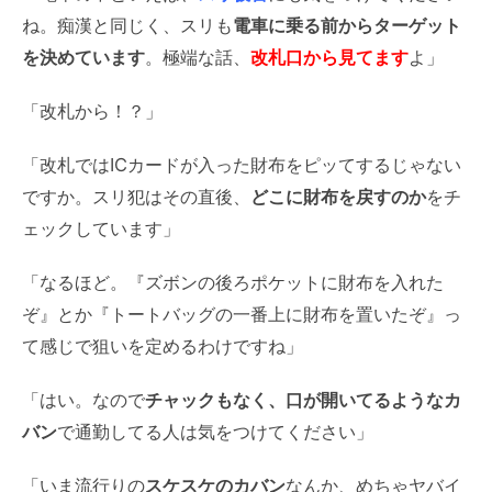
ね。
痴漢と同じく、スリも
電車に乗る前からターゲット
を決めています
。極端な話、
改札口から見てます
よ」
「改札から！？」
「改札ではICカードが入った財布をピッてするじゃない
ですか。スリ犯はその直後、
どこに財布を戻すのか
をチ
ェックしています」
「なるほど。『ズボンの後ろポケットに財布を入れた
ぞ』とか『トートバッグの一番上に財布を置いたぞ』っ
て感じで狙いを定めるわけですね
」
「はい。なので
チャックもなく、口が開いてるようなカ
バン
で通勤してる人は気をつけてください」
「いま流行りの
スケスケのカバン
なんか、めちゃヤバイ