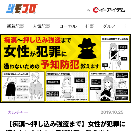
by
新着記事
人気記事
ローカル
仕事
グルメ
漫
カルチャー
2019.10.25
【痴漢～押し込み強盗まで】女性が犯罪に