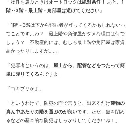
「
物件を選ぶときは
オートロックは絶対条件！
あと、
1
階～3階・最上階・
角部屋は避けてください
」
「1階～3階は下から犯罪者が登ってくるかもしれないっ
てことですよね？ 最上階や角部屋がダメな理由は何で
しょう？ 不動産的には、むしろ最上階や角部屋は家賃
高かったりしますが……」
「犯罪者というのは、
屋上から、配管などをつたって簡
単に降りてくる
んですよ」
「ゴキブリかよ」
「というわけで、防犯の面で言うと、出来るだけ
建物の
真ん中あたりの階を選ぶのが良い
です。ただ、鍵を閉め
るなどの基本的な防犯はしっかりしてくださいね！」