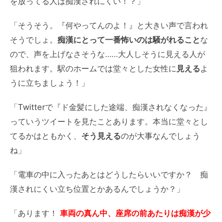
を放ってる人は痴漢されにくい！？」
「そうそう。『何やってんのよ！』と大きい声で言われ
そうでしょ。
痴漢にとって一番怖いのは
騒がれること
な
ので、声を上げなさそうな
……大人しそうに見える人が
狙われます。駅のホームでは堂々とした女性に
見える
よ
うに立ちましょう！」
「Twitterで『ド金髪にした途端、痴漢されなくなった』
っていうツイートを見たことあります。本当に堂々とし
てるかはともかく、
そう見える
のが大事なんでしょう
ね」
「
電車の中に入ったあとはどうしたらいいですか？ 痴
漢されにくい立ち位置とかあるんでしょうか？」
「あります！
車両の真ん中、座席の前あたりは痴漢が少