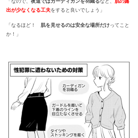
「なので、
夜道ではカーディガンを羽織る
など、
肌の露
出が少なくなる工夫
をすると良いでしょう」
「なるほど！
肌を見せるのは安全な場所だけ
ってこと
か！」