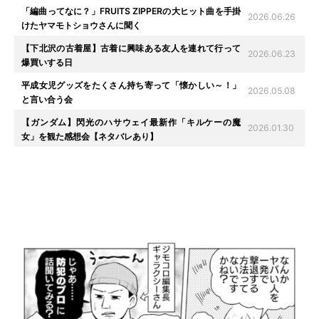
「編曲ってなに？」FRUITS ZIPPERの大ヒット曲を手掛
2026.06.26
けたヤマモトショウさんに聞く
【下北沢の古着屋】古着に興味ある友人を連れて行って
2026.06.23
爆買いする日
平成女児グッズをたくさん持ち寄って「懐かしい～！」
2026.05.08
と言い合う会
【ガンダム】閃光のハサウェイ最新作「キルケーの魔
2026.01.30
女」を観た感想会【ネタバレあり】