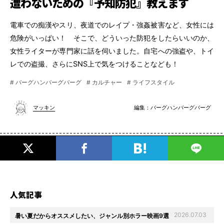
遭わないための『予知防犯』教えます
電車での痴漢やスリ、夜道でのレイプ・強姦被害など、女性には
危険がいっぱい！ そこで、どういった防犯をしたらいいのか、
女性ライターが専門家に話を伺いました。自宅への強盗や、トイ
レでの盗撮、さらにSNS上で気をつけることなども！
# バーグハンバーグバーグ
# カルチャー
# ライフスタイル
編集：
バーグハンバーグバーグ
マッキン
人気記事
2026.07.03
暑い夏だからオススメしたい、ジャンル別ホラー映画9選