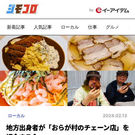
by
新着記事
人気記事
ローカル
仕事
グルメ
漫
ローカル
2024.02.13
地方出身者が「おらが村のチェーン店」を