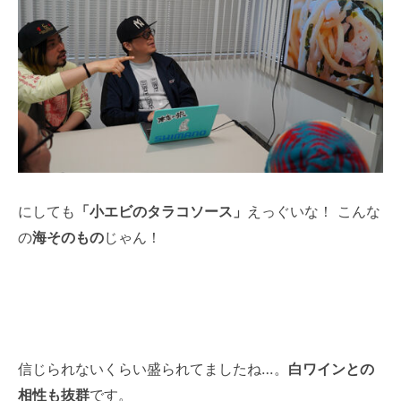
にしても
「小エビのタラコソース」
えっぐいな！ こんな
の
海そのもの
じゃん！
信じられないくらい盛られてましたね…。
白ワインとの
相性も抜群
です。