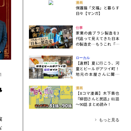
漫画
保護猫「文福」と暮らす
日々【マンガ】
仕事
家業の歯ブラシ製造を3
代追って見えてきた日本
の製造史…もうこれ『百
年の孤独』八尾版では
ローカル
【遠野】夏に行こう、河
童とビールがアツイ町！
地元の本屋さんに聞く
1
『遠野物語』を楽しむ旅
み
行ガイド
漫画
【8コマ漫画】木下晋也
『柳田さんと民話』81話
～90話 まとめ読み！
腐
もっと見る
な