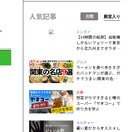
人気記事
月間
殿堂入り
u
エンタメ
【34時間の船旅】自販機
しかないフェリーで東京
から北九州までダラダラ
と過ごすだけの一人旅
グルメ
ラーメンを食べ歩きすぎ
たバンドマンが選ぶ、ガ
チでうまい関東の名店9
選！
仕事
惣菜がウマすぎると噂の
スーパー『ヤオコー』で
作り方を学ぶ
カルチャー
暑い夏だからオススメし