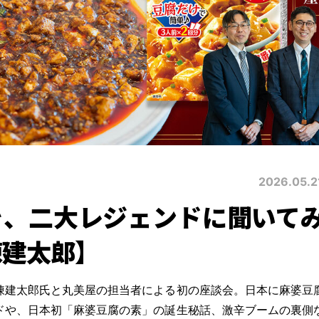
2026.05.2
を、二大レジェンドに聞いて
陳建太郎】
陳建太郎氏と丸美屋の担当者による初の座談会。日本に麻婆豆
ドや、日本初「麻婆豆腐の素」の誕生秘話、激辛ブームの裏側