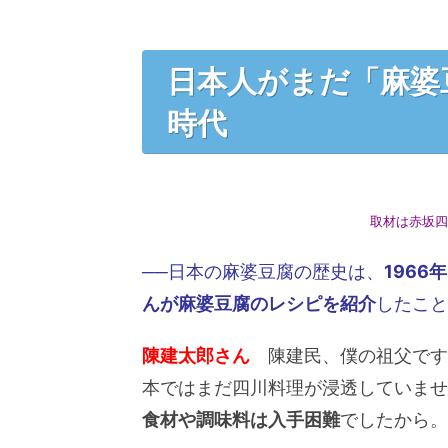
日本人がまだ「麻婆
時代
取材は赤坂四
──日本の麻婆豆腐の歴史は、
196
んが麻婆豆腐のレシピを紹介
したこと
陳建太郎さん
陳建民、僕の祖父です
本ではまだ四川料理が浸透していませ
食材や調味料は入手困難
でしたから。