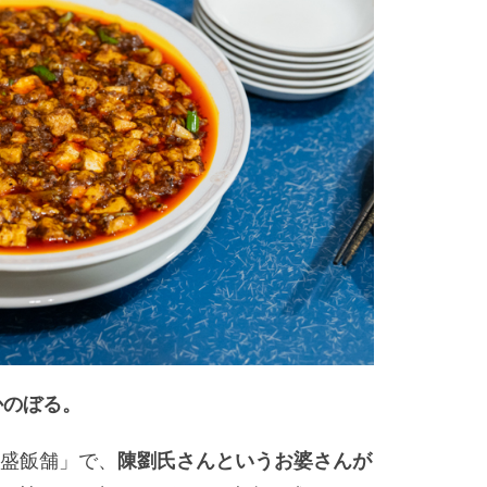
かのぼる。
盛飯舗」で、
陳劉氏さんというお婆さんが