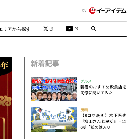
by
エリアから探す
新着記事
グルメ
新宿のおすすめ飲食店を
同僚に聞いてみた
漫画
【8コマ漫画】木下晋也
『柳田さんと民話』 – 12
6話「狐の嫁入り」