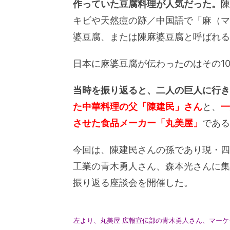
作っていた豆腐料理が人気だった。
陳
キビや天然痘の跡／中国語で「麻（マ
婆豆腐、または陳麻婆豆腐と呼ばれる
日本に麻婆豆腐が伝わったのはその1
当時を振り返ると、二人の巨人に行き
た中華料理の父「陳建民」さん
と、
一
させた食品メーカー「丸美屋」
である
今回は、陳建民さんの孫であり現・四
工業の青木勇人さん、森本光さんに集
振り返る座談会を開催した。
左より、丸美屋 広報宣伝部の青木勇人さん、マーケ