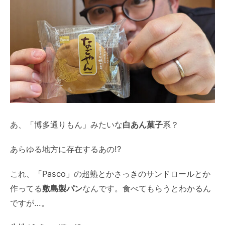
あ、「博多通りもん」みたいな
白あん菓子
系？
あらゆる地方に存在するあの!?
これ、「Pasco」の超熟とかさっきのサンドロールとか
作ってる
敷島製パン
なんです。食べてもらうとわかるん
ですが…。