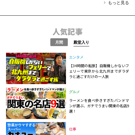
もっと見る
人気記事
月間
殿堂入り
エンタメ
【34時間の船旅】自販機しかないフ
ェリーで東京から北九州までダラダ
ラと過ごすだけの一人旅
グルメ
ラーメンを食べ歩きすぎたバンドマ
ンが選ぶ、ガチでうまい関東の名店9
選！
仕事