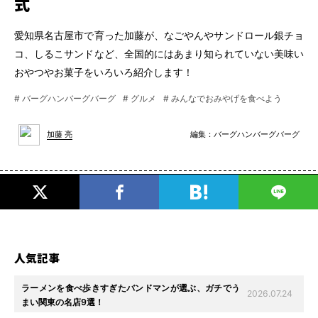
式
愛知県名古屋市で育った加藤が、なごやんやサンドロール銀チョ
コ、しるこサンドなど、全国的にはあまり知られていない美味い
おやつやお菓子をいろいろ紹介します！
# バーグハンバーグバーグ
# グルメ
# みんなでおみやげを食べよう
編集：
バーグハンバーグバーグ
加藤 亮
人気記事
ラーメンを食べ歩きすぎたバンドマンが選ぶ、ガチでう
2026.07.24
まい関東の名店9選！