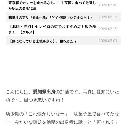
東京駅でカレーを食べるならここ！実際に食べて厳選し
2026.07.10
た駅近の名店12選
2026.06.12
味噌汁のアサリを食べるかどうか問題（シジミなら？）
【北区・赤羽】センベロの街でおすすめ店を飲み歩
2026.05.15
き！！【グルメ】
2026.05.01
【気になっている土地を歩く】川越を歩こう
こんにちは、
愛知県出身
の加藤です。写真は愛知にいた
頃です。
目つき悪い
ですね！
幼少期の「これ懐かしいなー」「駄菓子屋で食べてたな
ー」みたいな話題を他県の出身者に話すと「何それ？」