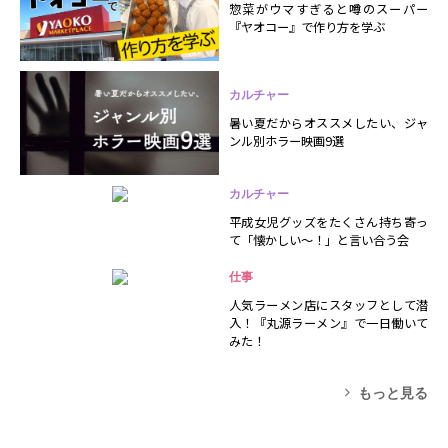
惣菜がウマすぎると噂のスーパー
『ヤオコー』で作り方を学ぶ
カルチャー
暑い夏だからオススメしたい、ジャ
ンル別ホラー映画9選
カルチャー
平成女児グッズをたくさん持ち寄っ
て「懐かしい～！」と言い合う会
仕事
人気ラーメン店にスタッフとして潜
入！『丸源ラーメン』で一日働いて
みた！
もっと見る