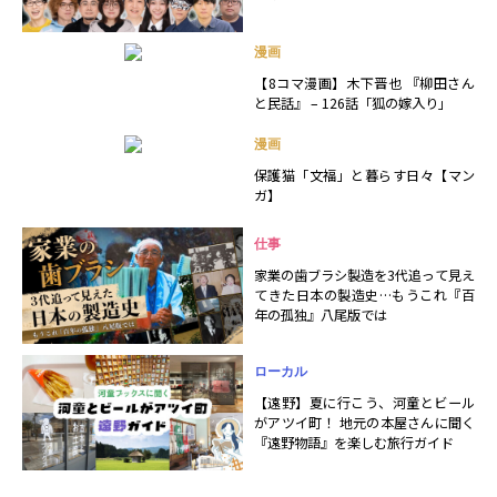
漫画
【8コマ漫画】木下晋也 『柳田さん
と民話』 – 126話「狐の嫁入り」
漫画
保護猫「文福」と暮らす日々【マン
ガ】
仕事
家業の歯ブラシ製造を3代追って見え
てきた日本の製造史…もうこれ『百
年の孤独』八尾版では
ローカル
【遠野】夏に行こう、河童とビール
がアツイ町！ 地元の本屋さんに聞く
『遠野物語』を楽しむ旅行ガイド