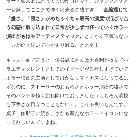
ラーと個人的に思ってるのがコレです。ジャンプスケア
一切無しでここまで怖く出来るの凄すぎ…。
全編通じて
「嫌さ」「歪さ」がめちゃくちゃ最高の濃度で混ざり合
う幻惑に取り込まれて日常が少しずつ狂っていくホラー
演出がもはやアーティスティック。
とにかく不気味なシ
ーンが延々続いて心がすり減ること必至！
キャスト面で言うと、渋谷凪咲さんは大喜利が得意でバ
ラエティタレントとしてのイメージが先行しすぎていて
ホラー映画の主演としてはかなりマイナスになってるは
ずなのに、ストーリーのおもろさとホラー演出の凄さで
そのハンデを軽く跳ね除けておりました（もちろん演技
も下手さが目立つこともない）。こりゃ良いもんです。
貞子、伽耶子に続き、さなも新たなホラーアイコンにな
って欲しいんですよね。
＞＞Amazonプライムビデオで見れる！＜＜