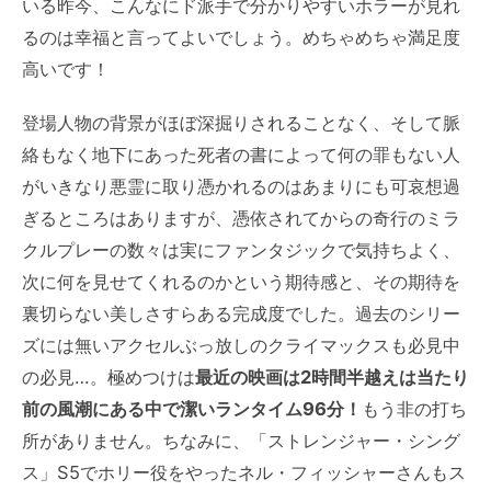
いる昨今、こんなにド派手で分かりやすいホラーが見れ
るのは幸福と言ってよいでしょう。めちゃめちゃ満足度
高いです！
登場人物の背景がほぼ深掘りされることなく、そして脈
絡もなく地下にあった死者の書によって何の罪もない人
がいきなり悪霊に取り憑かれるのはあまりにも可哀想過
ぎるところはありますが、憑依されてからの奇行のミラ
クルプレーの数々は実にファンタジックで気持ちよく、
次に何を見せてくれるのかという期待感と、その期待を
裏切らない美しさすらある完成度でした。過去のシリー
ズには無いアクセルぶっ放しのクライマックスも必見中
の必見…。極めつけは
最近の映画は2時間半越えは当たり
前の風潮にある中で潔いランタイム96分！
もう非の打ち
所がありません。ちなみに、「ストレンジャー・シング
ス」S5でホリー役をやったネル・フィッシャーさんもス