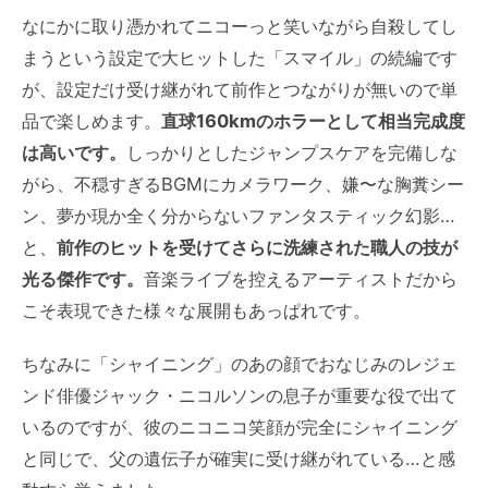
なにかに取り憑かれてニコーっと笑いながら自殺してし
まうという設定で大ヒットした「スマイル」の続編です
が、設定だけ受け継がれて前作とつながりが無いので単
品で楽しめます。
直球160kmのホラーとして相当完成度
は高いです。
しっかりとしたジャンプスケアを完備しな
がら、不穏すぎるBGMにカメラワーク、嫌〜な胸糞シー
ン、夢か現か全く分からないファンタスティック幻影…
と、
前作のヒットを受けてさらに洗練された職人の技が
光る傑作です。
音楽ライブを控えるアーティストだから
こそ表現できた様々な展開もあっぱれです。
ちなみに「シャイニング」のあの顔でおなじみのレジェ
ンド俳優ジャック・ニコルソンの息子が重要な役で出て
いるのですが、彼のニコニコ笑顔が完全にシャイニング
と同じで、父の遺伝子が確実に受け継がれている…と感