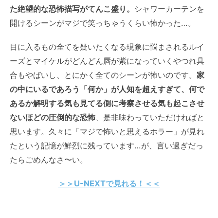
た絶望的な恐怖描写がてんこ盛り。
シャワーカーテンを
開けるシーンがマジで笑っちゃうくらい怖かった…。
目に入るもの全てを疑いたくなる現象に悩まされるルイ
ーズとマイケルがどんどん唇が紫になっていくやつれ具
合もやばいし、とにかく全てのシーンが怖いのです。
家
の中にいるであろう「何か」が人知を超えすぎて、何で
あるか解明する気も見てる側に考察させる気も起こさせ
ないほどの圧倒的な恐怖
、是非味わっていただければと
思います。久々に「マジで怖いと思えるホラー」が見れ
たという記憶が鮮烈に残っています…が、言い過ぎだっ
たらごめんなさ〜い。
＞＞U-NEXTで見れる！＜＜