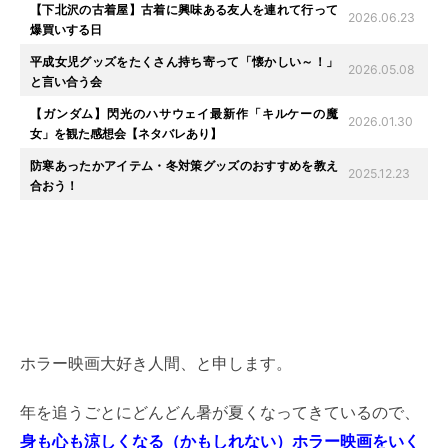
【下北沢の古着屋】古着に興味ある友人を連れて行って
2026.06.23
爆買いする日
平成女児グッズをたくさん持ち寄って「懐かしい～！」
2026.05.08
と言い合う会
【ガンダム】閃光のハサウェイ最新作「キルケーの魔
2026.01.30
女」を観た感想会【ネタバレあり】
防寒あったかアイテム・冬対策グッズのおすすめを教え
2025.12.23
合おう！
ホラー映画大好き人間、と申します。
年を追うごとにどんどん暑が夏くなってきているので、
身も心も涼しくなる（かもしれない）ホラー映画をいく