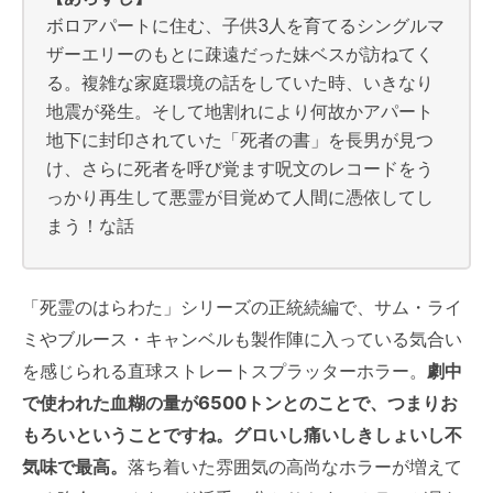
ボロアパートに住む、子供3人を育てるシングルマ
ザーエリーのもとに疎遠だった妹ベスが訪ねてく
る。複雑な家庭環境の話をしていた時、いきなり
地震が発生。そして地割れにより何故かアパート
地下に封印されていた「死者の書」を長男が見つ
け、さらに死者を呼び覚ます呪文のレコードをう
っかり再生して悪霊が目覚めて人間に憑依してし
まう！な話
「死霊のはらわた」シリーズの正統続編で、サム・ライ
ミやブルース・キャンベルも製作陣に入っている気合い
を感じられる直球ストレートスプラッターホラー。
劇中
で使われた血糊の量が6500トンとのことで、つまりお
もろいということですね。グロいし痛いしきしょいし不
気味で最高。
落ち着いた雰囲気の高尚なホラーが増えて