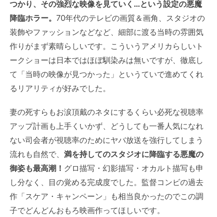
つかり、その強烈な映像を見ていく…という設定の悪魔
降臨ホラー。
70年代のテレビの画質＆画角、スタジオの
装飾やファッションなどなど、細部に渡る当時の雰囲気
作りがまず素晴らしいです。こういうアメリカらしいト
ークショーは日本ではほぼ馴染みは無いですが、徹底し
て「当時の映像が見つかった」というていで進めてくれ
るリアリティが好みでした。
妻の死すらもお涙頂戴のネタにするくらい必死な視聴率
アップ計画も上手くいかず、どうしても一番人気になれ
ない司会者が視聴率のためにヤバ放送を強行してしまう
流れも自然で、
満を持してのスタジオに降臨する悪魔の
御姿も最高潮！
グロ描写・幻影描写・オカルト描写も申
し分なく、目の覚める完成度でした。監督コンビの過去
作「スケア・キャンペーン」も相当良かったのでこの調
子でどんどんおもろ映画作ってほしいです。