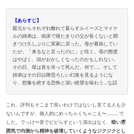
【あらすじ】
親元からそれぞれ離れて暮らすルイーズとマイケ
ルの姉弟は、病床で寝たきりの父が長くないと聞
きつけ久しぶりに実家に戻った。母が看病してい
たが、「来るなと言ったのに」と呟く。母の態度
はやばく、頭がおかしくなったのかもしれない。
その日、母は首を吊って死んだ。何で…。そして
姉弟はその日以降恐ろしい幻覚を見るようにな
り、想像を絶する恐怖と深い絶望を味わう…な話
これ、評判もそこまで良いわけではないし見てる人も少
ないんですが、個人的にめっちゃくちゃこえ〜………で
した。でっけ〜音でビビらすという演出はなく、
暗い雰
囲気で内側から精神を破壊していくようなジクジクとし