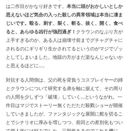
は二作目がかなり好きです。
本当に頭がおかしいとしか
思えないほど気合の入った殺しの異常領域は本当に凄ま
じいです。殴る、刺す、裂く、斬る、抜く、開く、食べ
ると、あらゆる凶行が強烈過ぎ！
クラウンのなぶり方が
上手すぎるのか、ある人は崩壊寸前までグチャグチャに
されるのにギリギリ生かされてるというのがマジでゾッ
としてしまいました。地獄の方がまだ楽なんじゃないか
と思えるほどに…。
対抗する人間側は、父の死を背負うコスプレイヤーの姉
とクラウンについて研究する弟を軸に据えて、その周り
の人間を少しずつ「破壊」していく…というながれ。一
作目はマジでストーリー無くただただ殺戮ショーが開催
していきましたが、ファンタジックな展開に舵を切るこ
とでシナリオに厚みを増しつつ、前回との差別化もつい
て個人的には好みでした。三部作あるのでこれを機に、