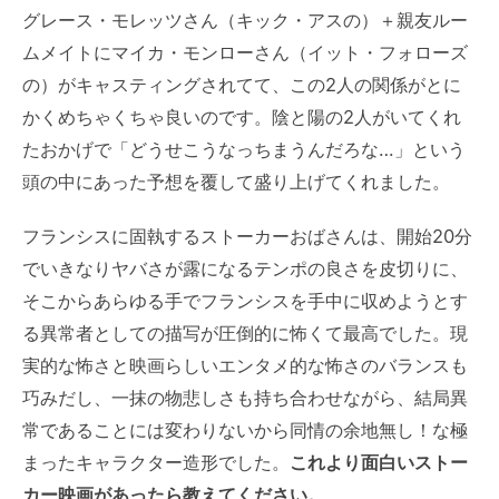
グレース・モレッツさん（キック・アスの）＋親友ルー
ムメイトにマイカ・モンローさん（イット・フォローズ
の）がキャスティングされてて、この2人の関係がとに
かくめちゃくちゃ良いのです。陰と陽の2人がいてくれ
たおかげで「どうせこうなっちまうんだろな…」という
頭の中にあった予想を覆して盛り上げてくれました。
フランシスに固執するストーカーおばさんは、開始20分
でいきなりヤバさが露になるテンポの良さを皮切りに、
そこからあらゆる手でフランシスを手中に収めようとす
る異常者としての描写が圧倒的に怖くて最高でした。現
実的な怖さと映画らしいエンタメ的な怖さのバランスも
巧みだし、一抹の物悲しさも持ち合わせながら、結局異
常であることには変わりないから同情の余地無し！な極
まったキャラクター造形でした。
これより面白いストー
カー映画があったら教えてください。