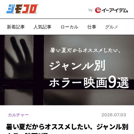
by
新着記事
人気記事
ローカル
仕事
グルメ
漫
カルチャー
2026.07.03
暑い夏だからオススメしたい、ジャンル別