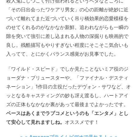
殺人鬼にしつこく付け狙われるというベタなところに
「その日出会ったワケアリ男女」の心の距離が絶妙に近
づいて離れてまた近づいていく吊り橋効果的恋愛模様を
のせてくれるのがなかなか新鮮。追われながらも一瞬の
隙を突いて強引に差し込まれる人物の深掘りも映画的で
良し。残酷描写もやりすぎない程度にそこそこ気合いも
入ってて、とにかくバランス感覚がお見事でした。
「ワイルド・スピード」でしか見たことないミア役のジ
ョーダナ・ブリュースターや、「ファイナル・デスティ
ネーション」1作目の主役だったデヴォン・サワなど、オ
ッとなるキャスティングの妙も冴え渡るし、ハートアイ
ズの正体もなかなか裏があって最後までよかったです。
ベースはあくまでラブコメというのも「エンタメ」とし
て安心して見れますしね。
オススメです！
＞＞Amazonプライムビデオで見れる！＜＜