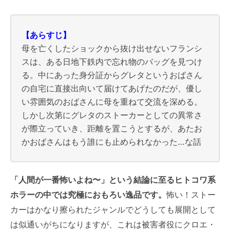
【あらすじ】
母を亡くしたショックから抜け出せないフランシ
スは、ある日地下鉄内で忘れ物のバッグを見つけ
る。中にあった身分証からグレタというおばさん
の自宅に直接出向いて届けてあげたのだが、優し
い雰囲気のおばさんに母を重ねて交流を深める。
しかし次第にグレタのストーカーとしての異常さ
が際立っていき、距離を置こうとするが、あたお
かおばさんはもう誰にも止められなかった…な話
「人間が一番怖いよね〜」という結論に至るヒトコワ系
ホラーの中では究極におもろい逸品です。
怖い！ストー
カーはかなり擦られたジャンルでどうしても展開として
は似通いがちになりますが、これは被害者役にクロエ・