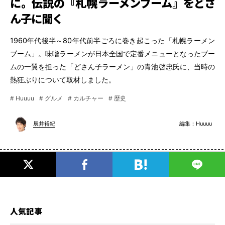
に。伝説の『札幌ラーメンブーム』をどさ
ん子に聞く
1960年代後半～80年代前半ごろに巻き起こった「札幌ラーメン
ブーム」。味噌ラーメンが日本全国で定番メニューとなったブー
ムの一翼を担った「どさん子ラーメン」の青池啓忠氏に、当時の
熱狂ぶりについて取材しました。
# Huuuu
# グルメ
# カルチャー
# 歴史
編集：
Huuuu
辰井裕紀
人気記事