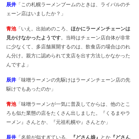
辰井
「この札幌ラーメンブームのときは、ライバルのチ
ェーン店はいましたか？」
青池
「いえ。出始めのころ、
ほかにラーメンチェーンは
見かけなかったようです
。当時はチェーン店自体が非常
に少なくて、多店舗展開するのは、飲食店の場合はのれ
ん分け。親方に認められて支店を出す方法しかなかった
んですよ」
辰井
「味噌ラーメンの先駆けはラーメンチェーン店の先
駆けでもあったのか」
青池
「味噌ラーメンが一気に普及してからは、他のとこ
ろも似た業態の店をたくさん出しました。『くるまやラ
ーメン』さんとか、『元祖札幌や』さんとか」
辰井
「名前が似すぎている、
『どさん娘』
とか
『どさん