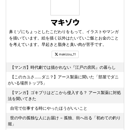
マキゾウ
鼻ミゾにちょっとしたこだわりをもって、イラストやマンガ
を描いています。絵を描く以外はたいていご飯とお金のこと
を考えています。早起きと脂身と臭い肉が苦手です。
makizou_11
【マンガ】時代劇では描かれない『江戸の庶民』の暮らし
【このカユさ……ダニ？】アース製薬に聞いた「部屋でダニ
がいる場所トップ5」
【マンガ】ゴキブリはどこから侵入する？ アース製薬に対処
法を聞いてきた
自宅で仕事する時にやったほうがいいこと
世の中の孤独な人にお届け − 孤独、街へ出る「初めての釣り
堀」