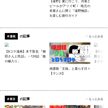
【遠野】夏に行こう、河童と
ビールがアツイ町！ 地元の
本屋さんに聞く『遠野物語』
を楽しむ旅行ガイド
の記事
# 漫画
もっとみる
【8コマ漫画】木下晋也 『柳
【8コマ
田さんと民話』 – 126話「狐
田さんと
の嫁入り」
まとめ読
保護猫「文福」と暮らす日々
【マンガ】
の記事
# 東京
もっとみる