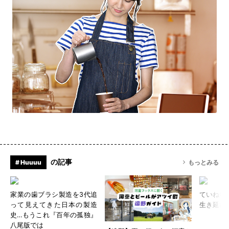
の記事
# Huuuu
もっとみる
家業の歯ブラシ製造を3代追
ていねい
って見えてきた日本の製造
生き延び
史…もうこれ『百年の孤独』
八尾版では