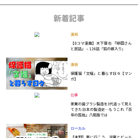
新着記事
漫画
【8コマ漫画】木下晋也 『柳田さん
と民話』 – 126話「狐の嫁入り」
漫画
保護猫「文福」と暮らす日々【マン
ガ】
仕事
家業の歯ブラシ製造を3代追って見え
てきた日本の製造史…もうこれ『百
年の孤独』八尾版では
ローカル
【遠野】夏に行こう、河童とビール