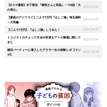
【8コマ漫画】木下晋也 『柳田さんと民話』 – 118話「火
2025.12.09
の用心」
【最高のアジフライ】二人で1万円『はしご酒』埼玉浦和
2025.02.25
～大宮編
2024.09.27
【二人で1万円】『はしご酒』してみた！
トコジラミのチェック方法や対策をアース製薬に聞いて
2024.07.26
きた
婚活パーティーに潜入したアラサー女の体験レポ【マン
2024.04.26
ガ】