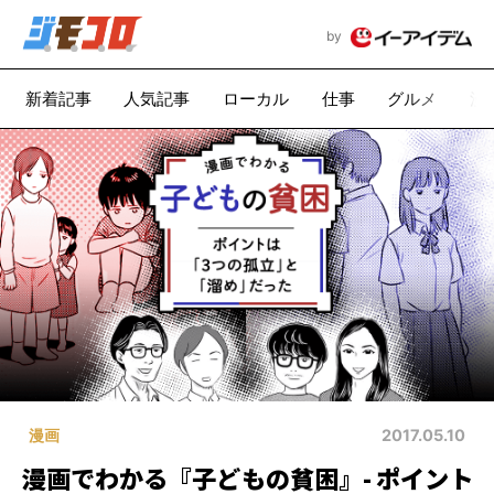
by
新着記事
人気記事
ローカル
仕事
グルメ
漫
漫画
2017.05.10
漫画でわかる『子どもの貧困』- ポイント