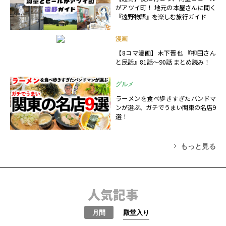
がアツイ町！ 地元の本屋さんに聞く
『遠野物語』を楽しむ旅行ガイド
漫画
【8コマ漫画】木下晋也 『柳田さん
と民話』81話～90話 まとめ読み！
グルメ
ラーメンを食べ歩きすぎたバンドマ
ンが選ぶ、ガチでうまい関東の名店9
選！
もっと見る
人気記事
月間
殿堂入り