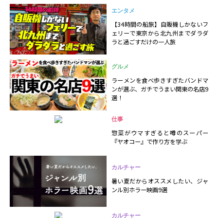
エンタメ
【34時間の船旅】自販機しかないフ
ェリーで東京から北九州までダラダ
ラと過ごすだけの一人旅
グルメ
ラーメンを食べ歩きすぎたバンドマ
ンが選ぶ、ガチでうまい関東の名店9
選！
仕事
惣菜がウマすぎると噂のスーパー
『ヤオコー』で作り方を学ぶ
カルチャー
暑い夏だからオススメしたい、ジャ
ンル別ホラー映画9選
カルチャー