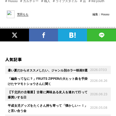
# Huuuu
# カルチャー
# 職人
# ライフスタイル
# 店
# Re:youth
編集：
Huuuu
荒田もも
人気記事
2026.07.03
暑い夏だからオススメしたい、ジャンル別ホラー映画9選
「編曲ってなに？」FRUITS ZIPPERの大ヒット曲を手掛
2026.06.26
けたヤマモトショウさんに聞く
【下北沢の古着屋】古着に興味ある友人を連れて行って
2026.06.23
爆買いする日
平成女児グッズをたくさん持ち寄って「懐かしい～！」
2026.05.08
と言い合う会