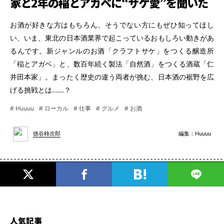
家と2年の稲とアガベに“サケ愛”を聞いた
お酒が好きな方はもちろん、そうでない方にもぜひ知ってほし
い、いま、東北の日本酒業界で起こっているおもしろい動きがあ
るんです。新ジャンルのお酒「クラフトサケ」をつくる醸造所
「稲とアガベ」と、数百年続く製法「自然酒」をつくる酒蔵「仁
井田本家」。まったく歴史の違う両者が挑む、日本酒の裾野を広
げる挑戦とは……？
# Huuuu
# ローカル
# 仕事
# グルメ
# お酒
編集：
Huuuu
徳谷柿次郎
人気記事