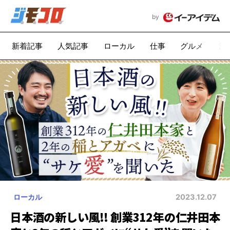
by
新着記事
人気記事
ローカル
仕事
グルメ
漫
ローカル
2023.12.07
日本酒の新しい風!! 創業312年の仁井田本