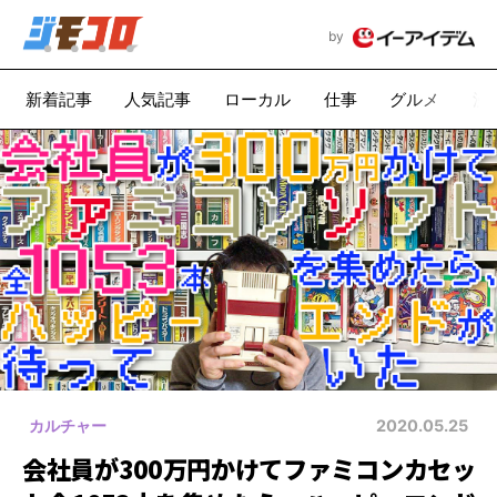
by
新着記事
人気記事
ローカル
仕事
グルメ
漫
カルチャー
2020.05.25
会社員が300万円かけてファミコンカセッ