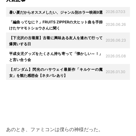
2026.07.03
暑い夏だからオススメしたい、ジャンル別ホラー映画9選
「編曲ってなに？」FRUITS ZIPPERの大ヒット曲を手掛
2026.06.26
けたヤマモトショウさんに聞く
【下北沢の古着屋】古着に興味ある友人を連れて行って
2026.06.23
爆買いする日
平成女児グッズをたくさん持ち寄って「懐かしい～！」
2026.05.08
と言い合う会
【ガンダム】閃光のハサウェイ最新作「キルケーの魔
2026.01.30
女」を観た感想会【ネタバレあり】
あのとき、ファミコンは僕らの神様だった。