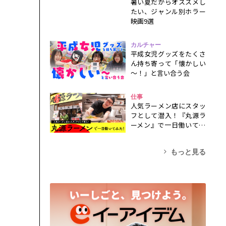
暑い夏だからオススメし
たい、ジャンル別ホラー
映画9選
カルチャー
平成女児グッズをたくさ
ん持ち寄って「懐かしい
～！」と言い合う会
仕事
人気ラーメン店にスタッ
フとして潜入！『丸源ラ
ーメン』で一日働いてみ
た！
もっと見る