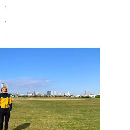
・
・
・