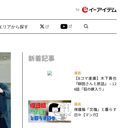
by
エリアから探す
新着記事
漫画
【8コマ漫画】木下晋也
『柳田さんと民話』 – 12
6話「狐の嫁入り」
漫画
保護猫「文福」と暮らす
日々【マンガ】