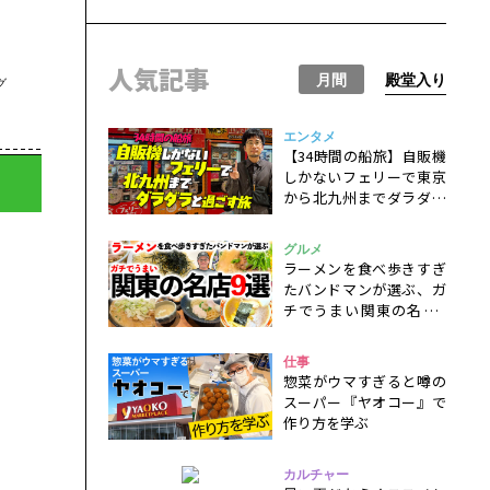
人気記事
月間
殿堂入り
グ
エンタメ
【34時間の船旅】自販機
しかないフェリーで東京
から北九州までダラダラ
と過ごすだけの一人旅
グルメ
ラーメンを食べ歩きすぎ
たバンドマンが選ぶ、ガ
チでうまい関東の名店9
選！
仕事
惣菜がウマすぎると噂の
スーパー『ヤオコー』で
作り方を学ぶ
カルチャー