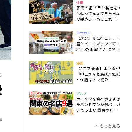
仕事
家業の歯ブラシ製造を3
代追って見えてきた日本
の製造史…もうこれ『百
年の孤独』八尾版では
ローカル
【遠野】夏に行こう、河
童とビールがアツイ町！
地元の本屋さんに聞く
『遠野物語』を楽しむ旅
行ガイド
漫画
【8コマ漫画】木下晋也
『柳田さんと民話』81話
5
～90話 まとめ読み！
愛
グルメ
ラーメンを食べ歩きすぎ
たバンドマンが選ぶ、ガ
チでうまい関東の名店9
選！
乗
もっと見る