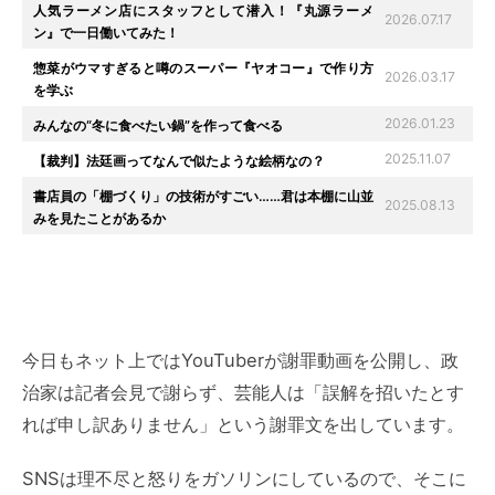
人気ラーメン店にスタッフとして潜入！『丸源ラーメ
2026.07.17
ン』で一日働いてみた！
惣菜がウマすぎると噂のスーパー『ヤオコー』で作り方
2026.03.17
を学ぶ
2026.01.23
みんなの“冬に食べたい鍋”を作って食べる
2025.11.07
【裁判】法廷画ってなんで似たような絵柄なの？
書店員の「棚づくり」の技術がすごい……君は本棚に山並
2025.08.13
みを見たことがあるか
今日もネット上ではYouTuberが謝罪動画を公開し、政
治家は記者会見で謝らず、芸能人は「誤解を招いたとす
れば申し訳ありません」という謝罪文を出しています。
SNSは理不尽と怒りをガソリンにしているので、そこに