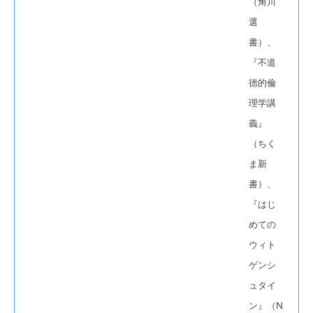
（角川
選
書）、
『不道
徳的倫
理学講
義』
（ちく
ま新
書）、
『はじ
めての
ウィト
ゲンシ
ュタイ
ン』（N