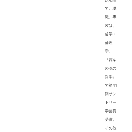
て、現
職。専
攻は、
哲学・
倫理
学。
『言葉
の魂の
哲学』
で第41
回サン
トリー
学芸賞
受賞。
その他