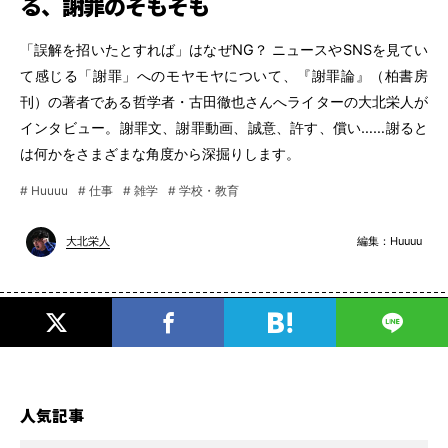
る、謝罪のそもそも
「誤解を招いたとすれば」はなぜNG？ ニュースやSNSを見てい
て感じる「謝罪」へのモヤモヤについて、『謝罪論』（柏書房
刊）の著者である哲学者・古田徹也さんへライターの大北栄人が
インタビュー。謝罪文、謝罪動画、誠意、許す、償い……謝ると
は何かをさまざまな角度から深掘りします。
# Huuuu
# 仕事
# 雑学
# 学校・教育
編集：
Huuuu
大北栄人
人気記事