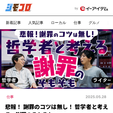
by
新着記事
人気記事
ローカル
仕事
グルメ
漫
仕事
2025.05.28
悲報！ 謝罪のコツは無し！ 哲学者と考え