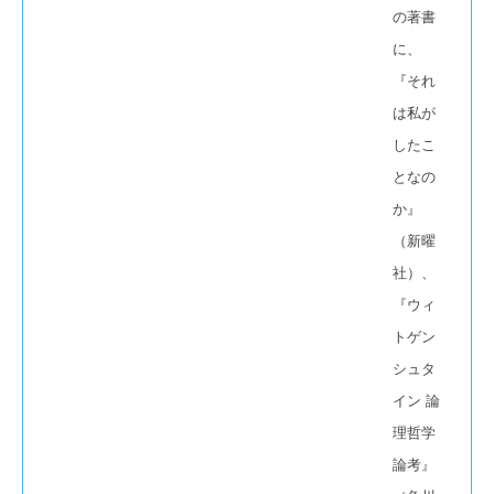
の著書
に、
『それ
は私が
したこ
となの
か』
（新曜
社）、
『ウィ
トゲン
シュタ
イン 論
理哲学
論考』