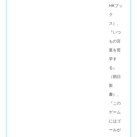
HKブッ
ク
ス）、
『いつ
もの言
葉を哲
学す
る』
（朝日
新
書）、
『この
ゲーム
にはゴ
ールが