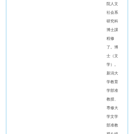
院人文
社会系
研究科
博士課
程修
了。博
士（文
学）。
新潟大
学教育
学部准
教授、
専修大
学文学
部准教
授を経