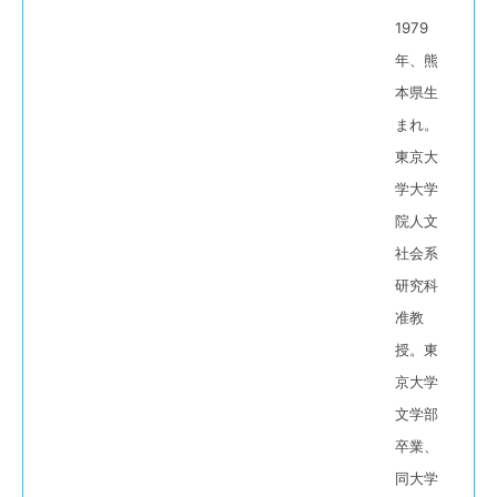
1979
年、熊
本県生
まれ。
東京大
学大学
院人文
社会系
研究科
准教
授。東
京大学
文学部
卒業、
同大学