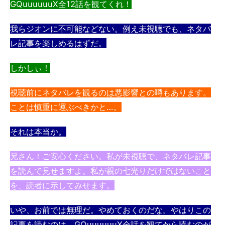
GQuuuuuuX全12話を観てくれ！
我らジオンに不可能などない。例え未視聴でも、ネタバ
レ記事を楽しめるはずだ。
しかしぃ！
視聴前にネタバレを観るのは悪影響との噂もあります。
ことは慎重に運ぶべきかと…。
それは本当か。
兄さん！ご安心ください。私が未視聴で、ネタバレ記事
を読んで見せますよ。私が親の七光りだけではないこと
を、読者に示してみせます。
いや、お前では無理だ。やめておくのだな。やはりこの
記事を読むのは、GQuuuuuuX全話を観てから読むのが