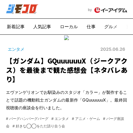
by
新着記事
人気記事
ローカル
仕事
グルメ
漫
エンタメ
2025.06.26
【ガンダム】GQuuuuuuX（ジークアク
ス）を最後まで観た感想会【ネタバレあ
り】
エヴァンゲリオンでお馴染みのスタジオ「カラー」が製作するこ
とで話題の機動戦士ガンダムの最新作「GQuuuuuuX」。最終回
視聴後の座談会を行いました。
# バーグハンバーグバーグ
# エンタメ
# アニメ・ゲーム
# バーグ座談
会
# 好きな◯◯をただ語り合う会