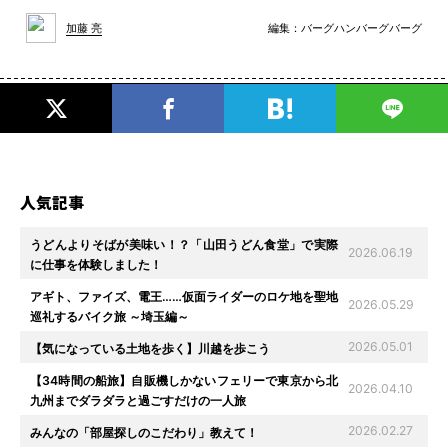
編集：
バーグハンバーグバーグ
加藤 亮
人気記事
うどんよりそばが美味い！？「山田うどん食堂」で実際
2026.06.19
に仕事を体験しました！
アギト、ファイズ、電王……仮面ライダーのロケ地を聖地
2026.05.29
巡礼するバイク旅 ～埼玉編～
2026.05.01
【気になっている土地を歩く】川越を歩こう
【34時間の船旅】自販機しかないフェリーで東京から北
2026.04.10
九州までダラダラと過ごすだけの一人旅
2026.02.27
みんなの「部屋探しのこだわり」教えて！