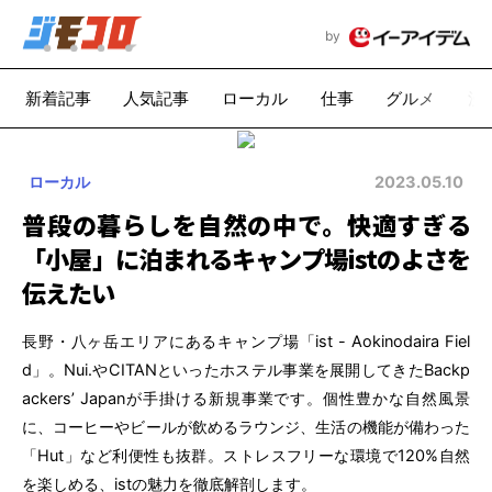
by
新着記事
人気記事
ローカル
仕事
グルメ
漫
ローカル
2023.05.10
普段の暮らしを自然の中で。快適すぎる
「小屋」に泊まれるキャンプ場istのよさを
伝えたい
長野・八ヶ岳エリアにあるキャンプ場「ist - Aokinodaira Fiel
d」。Nui.やCITANといったホステル事業を展開してきたBackp
ackers’ Japanが手掛ける新規事業です。個性豊かな自然風景
に、コーヒーやビールが飲めるラウンジ、生活の機能が備わった
「Hut」など利便性も抜群。ストレスフリーな環境で120%自然
を楽しめる、istの魅力を徹底解剖します。