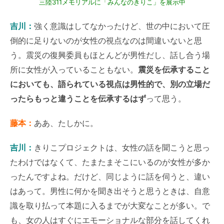
三陸311メモリアルに「みんなのきりこ」を展示中
吉川：
強く意識はしてなかったけど、世の中において圧
倒的に足りないのが女性の視点なのは間違いないと思
う。震災の復興委員もほとんどが男性だし、話し合う場
所に女性が入っていることもない。
震災を伝承すること
においても、語られている視点は男性的で、別の立場だ
ったらもっと違うことを伝承するはず
って思う。
藤本：
ああ、たしかに。
吉川：
きりこプロジェクトは、女性の話を聞こうと思っ
たわけではなくて、たまたまそこにいるのが女性が多か
ったんですよね。だけど、同じように話を伺うと、違い
はあって。男性に何かを聞き出そうと思うときは、自意
識を取り払って本題に入るまでが大変なことが多い。で
も、女の人はすぐにエモーショナルな部分を話してくれ