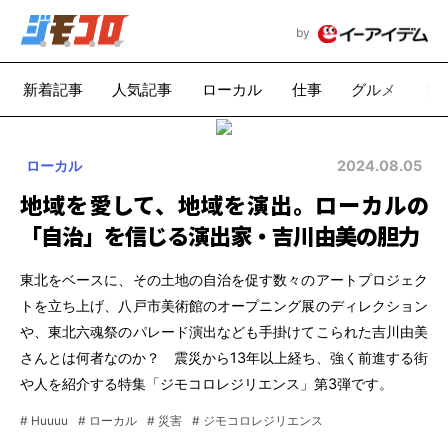
by
新着記事
人気記事
ローカル
仕事
グルメ
漫
ローカル
2024.08.05
地域を愛して、地域を演出。ローカルの
「自治」を信じる演出家・吉川由美の胆力
東北をベースに、その土地の自治を促す数々のアートプロジェク
トを立ち上げ、八戸市美術館のオープニング展のディレクション
や、東北六魂祭のパレード演出なども手掛けてこられた吉川由美
さんとは何者なのか？ 震災から13年以上経ち、強く前進する街
や人を紹介する特集「ジモコロレジリエンス」第3弾です。
# Huuuu
# ローカル
# 災害
# ジモコロレジリエンス