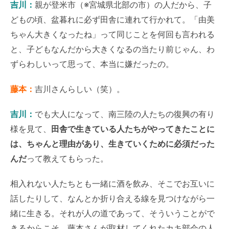
吉川：
親が登米市（※宮城県北部の市）の人だから、子
どもの頃、盆暮れに必ず田舎に連れて行かれて。「由美
ちゃん大きくなったね」って同じことを何回も言われる
と、子どもなんだから大きくなるの当たり前じゃん、わ
ずらわしいって思って、本当に嫌だったの。
藤本：
吉川さんらしい（笑）。
吉川：
でも大人になって、南三陸の人たちの復興の有り
様を見て、
田舎で生きている人たちがやってきたことに
は、ちゃんと理由があり、生きていくために必須だった
んだ
って教えてもらった。
相入れない人たちとも一緒に酒を飲み、そこでお互いに
話したりして、なんとか折り合える線を見つけながら一
緒に生きる。それが人の道であって、そういうことがで
きるからこそ、藤本さんが取材してくれたカキ部会の人