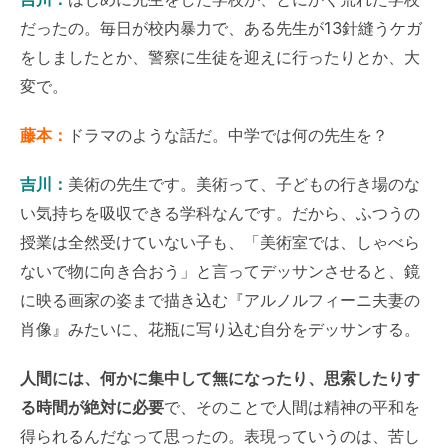
だったの。毎日が校内暴力で、ある先生が13針縫うケガ
をしましたとか、警察に生徒を迎えに行ったりとか、大
変で。
藤本：
ドラマのような話だ。中学では何の先生を？
吉川：
美術の先生です。美術って、子どもの行き場のな
い気持ちを吸収できる学科なんです。だから、ふつうの
授業は全然受けていない子も、「美術室では、しゃべら
ないで物に向き合おう」と言ってデッサンさせると、鏡
に映る画家の姿まで描き込む『アルノルフィーニ夫妻の
肖像』みたいに、花瓶に写り込む自分をデッサンする。
人間には、何かに集中して無になったり、思索したりす
る時間が絶対に必要
で、そのことで人間は精神の平和を
得られるんだなって思ったの。表現っていうのは、苦し