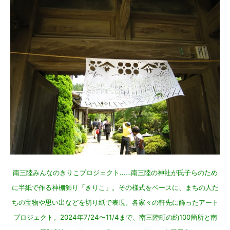
南三陸みんなのきりこプロジェクト……南三陸の神社が氏子らのため
に半紙で作る神棚飾り「きりこ」。その様式をベースに、まちの人た
ちの宝物や思い出などを切り紙で表現。各家々の軒先に飾ったアート
プロジェクト。2024年7/24〜11/4まで、南三陸町の約100箇所と南