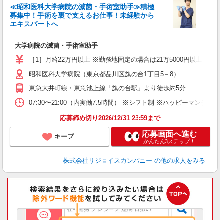
≪昭和医科大学病院の滅菌・手術室助手≫積極
募集中！手術を裏で支えるお仕事！未経験から
エキスパートへ
大学病院の滅菌・手術室助手
未
［1］月給22万円以上 ※勤務地固定の場合は21万5000円以上 ［2
昭和医科大学病院（東京都品川区旗の台1丁目5－8）
東急大井町線・東急池上線「旗の台駅」より徒歩約5分
07:30〜21:00（内実働7.5時間） ※シフト制 ※ハッピーマ
応募締め切り2026/12/31 23:59まで
応募画面へ進む
キープ
かんたん3ステップ！
株式会社リジョイスカンパニー
の他の求人をみる