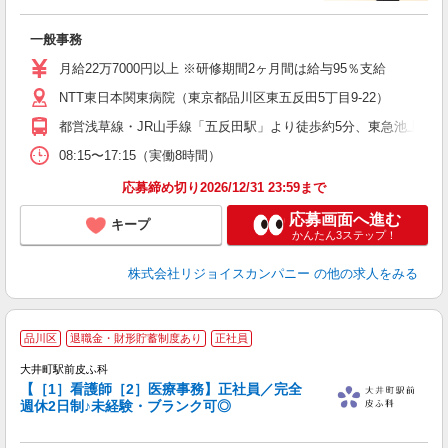
当
一般事務
未
以
月給22万7000円以上 ※研修期間2ヶ月間は給与95％支給
NTT東日本関東病院（東京都品川区東五反田5丁目9-22）
都営浅草線・JR山手線「五反田駅」より徒歩約5分、東急池上線「
08:15〜17:15（実働8時間）
応募締め切り2026/12/31 23:59まで
応募画面へ進む
キープ
かんたん3ステップ！
株式会社リジョイスカンパニー
の他の求人をみる
品川区
退職金・財形貯蓄制度あり
正社員
大井町駅前皮ふ科
【［1］看護師［2］医療事務】正社員／完全
週休2日制♪未経験・ブランク可◎