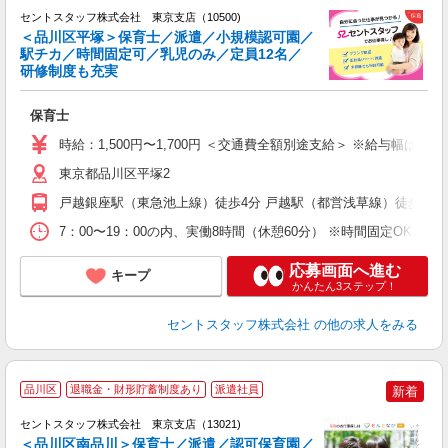
セントスタッフ株式会社 東京支店（10500)
＜品川区平塚＞保育士／派遣／小規模認可園／
駅チカ／時間固定可／乳児のみ／定員12名／
こ
研修制度も充実
ミ
給
保育士
修
時給：1,500円〜1,700円 ＜交通費全額別途支給＞ ※給与幅は経
東京都品川区平塚2
戸越銀座駅（東急池上線）徒歩4分 戸越駅（都営浅草線）徒歩6分
7：00〜19：00の内、実働8時間（休憩60分） ※時間固定OK ※
応募画面へ進む
キープ
かんたん3ステップ！
セントスタッフ株式会社
の他の求人をみる
品川区
退職金・財形貯蓄制度あり
派遣社員
新着
セントスタッフ株式会社 東京支店（13021)
＜品川区南品川＞保育士／派遣／認可保育園／