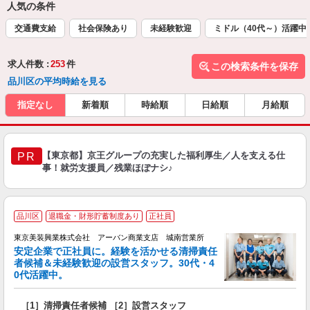
人気の条件
交通費支給
社会保険あり
未経験歓迎
ミドル（40代～）活躍中
求人件数 :
253
件
この検索条件を保存
品川区の平均時給を見る
指定なし
新着順
時給順
日給順
月給順
【東京都】京王グループの充実した福利厚生／人を支える仕
PR
事！就労支援員／残業ほぼナシ♪
品川区
退職金・財形貯蓄制度あり
正社員
東京美装興業株式会社 アーバン商業支店 城南営業所
安定企業で正社員に。経験を活かせる清掃責任
者候補＆未経験歓迎の設営スタッフ。30代・4
0代活躍中。
4
［1］清掃責任者候補 ［2］設営スタッフ
入