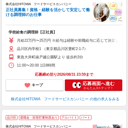
株式会社HITOWA フードサービスカンパニー
正社員募集！資格・経験を活かして安定して働
ける調理師のお仕事
食
の
学校給食の調理師【正社員】
土
と
月給22万円〜25万円 ※給与は経験や前職給与に応じて決定します。
者
品川区内学校1 （東京都品川区豊町2-1-7）
迎
～
東急大井町線戸越公園駅より 徒歩約3分
支
11:00〜20:00 1日8時間
育
応募締め切り2026/08/31 23:59まで
応募画面へ進む
キープ
かんたん3ステップ！
株式会社HITOWA フードサービスカンパニー
の他の求人をみる
品川区
退職金・財形貯蓄制度あり
アルバイト
パート
調
株式会社HITOWA フードサービスカンパニー