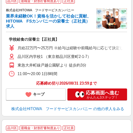
品川区
退職金・財形貯蓄制度あり
正社員
株式会社HITOWA フードサービスカンパニー
業界未経験OK！資格を活かして社会に貢献、
応
HITOWA FSカンパニーの栄養士（正社員）
求人
に
学校給食の栄養士【正社員】
土
と
月給22万円〜25万円 ※給与は経験や前職給与に応じて決定します。
者
品川区内学校1 （東京都品川区豊町2-1-7）
迎
～
東急大井町線戸越公園駅より 徒歩約3分
支
11:00〜20:00 1日8時間
育
応募締め切り2026/08/31 23:59まで
応募画面へ進む
キープ
かんたん3ステップ！
株式会社HITOWA フードサービスカンパニー
の他の求人をみる
品川区
退職金・財形貯蓄制度あり
正社員
務