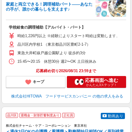
家庭と両立できる！調理補助パート――あなた
の手が、誰かの暮らしを支えます♪
し
ン
学校給食の調理補助【アルバイト・パート】
土
友
時給1,226円以上 ※経験によりスタート時給は変動します。 ※
資
品川区内学校1 （東京都品川区豊町2-1-7）
ー
代
東急大井町線戸越公園駅より 徒歩約3分
費
15:45〜20:15 休憩30分 週2〜OK 土日祝休み
休
応募締め切り2026/08/31 23:59まで
応募画面へ進む
キープ
かんたん3ステップ！
株式会社HITOWA フードサービスカンパニー
の他の求人をみる
品川区
退職金・財形貯蓄制度あり
正社員
動画あり
株式会社チャーム・ケア・コーポレーション 東京本社
＜週休3日OKの介護職／看護職＞勤務開始日相談OK／原則残業