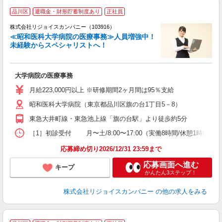
品川区
退職金・財形貯蓄制度あり
正社員
◎
株式会社リジョイスカンパニー（103916）
◎
≪昭和医科大学病院の医療事務≫人員増強中！
未経験からスペシャリストへ！
組
大学病院の医療事務
未
活
月給223,000円以上 ※研修期間2ヶ月間は95％支給
昭和医科大学病院（東京都品川区旗の台1丁目5－8）
東急大井町線・東急池上線「旗の台駅」より徒歩約5分
［1］初診受付 月〜土/8:00〜17:00（実働8時間/休憩1時
応募締め切り2026/12/31 23:59まで
応募画面へ進む
キープ
かんたん3ステップ！
株式会社リジョイスカンパニー
の他の求人をみる