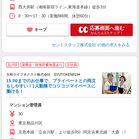
西大井駅（湘南新宿ライン,東海道本線）徒歩3分
8：30〜17：30（実働8時間、休憩60分）
応募画面へ進む
キープ
かんたん3ステップ！
セントスタッフ株式会社
の他の求人をみる
品川区
退職金・財形貯蓄制度あり
正社員
大和ライフネクスト株式会社 SYUTOKEN8194
15:00までのお仕事で、プライベートとの両立
もしやすい！1人勤務でコツコツマイペースに
働ける！
ー
マンション管理員
入
躍
30
エ
東京都品川区
し
京急本線「立会川駅」より徒歩9分 JR京浜東北線「大森（東京都）
り