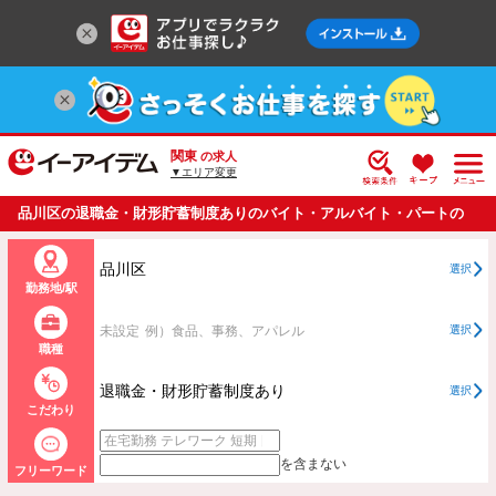
関東
の求人
▼エリア変更
品川区の退職金・財形貯蓄制度ありのバイト・アルバイト・パートの
求人情報一覧
品川区
選択
勤務地/駅
未設定
例）食品、事務、アパレル
選択
職種
退職金・財形貯蓄制度あり
選択
こだわり
を含まない
フリーワード