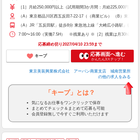
（
［1］月給250,000円以上（試用期間3か月間：月給225,000円以上）
（A）東京都品川区西五反田7-22-17（（商業ビル） （B）東京都
ィ
（A）JR「五反田駅」徒歩8分 東急池上線「大崎広小路駅」徒歩5
7:00〜16:00（実働7.5H） ※残業あり ※［2］残業は月30
応募締め切り2027/04/10 23:59まで
応募画面へ進む
キープ
かんたん3ステップ！
東京美装興業株式会社 アーバン商業支店 城南営業所
の他の求人をみる
「キープ」とは？
気になるお仕事をワンクリックで保存
まとめてチェック＆まとめて応募も可能
会員登録無しで今すぐご利用いただけます
定