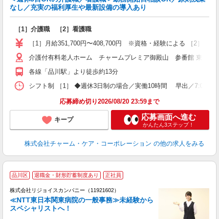
介
なし／充実の福利厚生や最新設備の導入あり
入
職
［1］介護職 ［2］看護職
1
［1］月給351,700円〜408,700円 ※資格・経験による ［2］月給3
援
介護付有料老人ホーム チャームプレミア御殿山 参番館 東京都品川区
各線「品川駅」より徒歩約13分
シフト制 ［1］ ◆週休3日制の場合／実働10時間 早出／7:00〜18:00 日
応募締め切り2026/08/20 23:59まで
応募画面へ進む
キープ
かんたん3ステップ！
株式会社チャーム・ケア・コーポレーション
の他の求人をみる
品川区
退職金・財形貯蓄制度あり
正社員
株式会社リジョイスカンパニー（11921602）
≪NTT東日本関東病院の一般事務≫未経験から
スペシャリストへ！