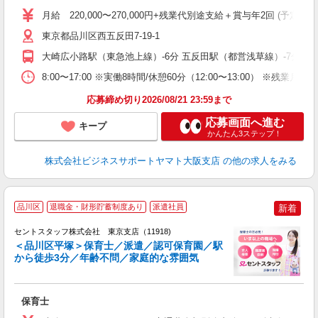
不
月給 220,000〜270,000円+残業代別途支給＋賞与年2回 (
中
あ
東京都品川区西五反田7-19-1
社
大崎広小路駅（東急池上線）-6分 五反田駅（都営浅草線）-7分 五反
8:00〜17:00 ※実働8時間/休憩60分（12:00〜13:00） ※
応募締め切り2026/08/21 23:59まで
応募画面へ進む
キープ
かんたん3ステップ！
株式会社ビジネスサポートヤマト大阪支店
の他の求人をみる
品川区
退職金・財形貯蓄制度あり
派遣社員
新着
セントスタッフ株式会社 東京支店（11918)
＜品川区平塚＞保育士／派遣／認可保育園／駅
から徒歩3分／年齢不問／家庭的な雰囲気
こ
ミ
給
保育士
修