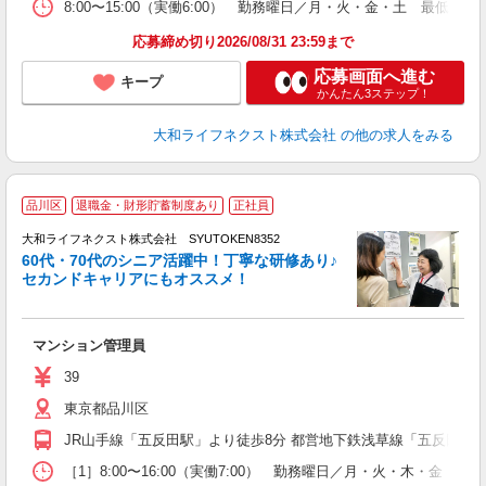
8:00〜15:00（実働6:00） 勤務曜日／月・火・金・土 
応募締め切り2026/08/31 23:59まで
応募画面へ進む
キープ
かんたん3ステップ！
大和ライフネクスト株式会社
の他の求人をみる
品川区
退職金・財形貯蓄制度あり
正社員
大和ライフネクスト株式会社 SYUTOKEN8352
60代・70代のシニア活躍中！丁寧な研修あり♪
セカンドキャリアにもオススメ！
ー
マンション管理員
入
躍
39
エ
東京都品川区
ほ
JR山手線「五反田駅」より徒歩8分 都営地下鉄浅草線「五反田駅」
り
［1］8:00〜16:00（実働7:00） 勤務曜日／月・火・木・