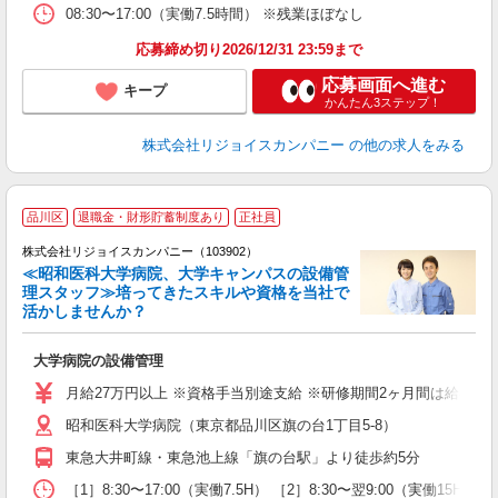
08:30〜17:00（実働7.5時間） ※残業ほぼなし
応募締め切り2026/12/31 23:59まで
応募画面へ進む
キープ
かんたん3ステップ！
株式会社リジョイスカンパニー
の他の求人をみる
品川区
退職金・財形貯蓄制度あり
正社員
株式会社リジョイスカンパニー（103902）
≪昭和医科大学病院、大学キャンパスの設備管
理スタッフ≫培ってきたスキルや資格を当社で
活かしませんか？
界
大学病院の設備管理
ボ
月給27万円以上 ※資格手当別途支給 ※研修期間2ヶ月間は給与95
昭和医科大学病院（東京都品川区旗の台1丁目5-8）
東急大井町線・東急池上線「旗の台駅」より徒歩約5分
［1］8:30〜17:00（実働7.5H） ［2］8:30〜翌9:00（実働15H）