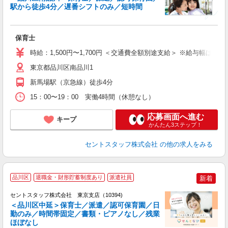
駅から徒歩4分／遅番シフトのみ／短時間
こ
ミ
給
保育士
煙
退
時給：1,500円〜1,700円 ＜交通費全額別途支給＞ ※給与幅は経
東京都品川区南品川1
新馬場駅（京急線）徒歩4分
15：00〜19：00 実働4時間（休憩なし）
応募画面へ進む
キープ
かんたん3ステップ！
セントスタッフ株式会社
の他の求人をみる
品川区
退職金・財形貯蓄制度あり
派遣社員
新着
セントスタッフ株式会社 東京支店（10394)
＜品川区中延＞保育士／派遣／認可保育園／日
勤のみ／時間帯固定／書類・ピアノなし／残業
こ
ほぼなし
ミ