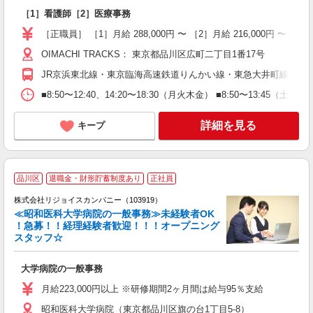
員
［1］看護師［2］医療事務
ボ
［正職員］ ［1］月給 288,000円 〜 ［2］月給 216,000円 〜、
OIMACHI TRACKS： 東京都品川区広町二丁目1番17号
JR京浜東北線・東京臨海高速鉄道りんかい線・東急大井町線 「大
■8:50〜12:40、14:20〜18:30（月火木金） ■8:50〜13:45（土）
詳細を見る
キープ
品川区
退職金・財形貯蓄制度あり
正社員
株式会社リジョイスカンパニー（103919）
≪昭和医科大学病院の一般事務≫未経験者OK
！急募！！経理経験者歓迎！！！オープニング
スタッフ☆
ニ
大学病院の一般事務
未
週
月給223,000円以上 ※研修期間2ヶ月間は給与95％支給
支
昭和医科大学病院（東京都品川区旗の台1丁目5-8）