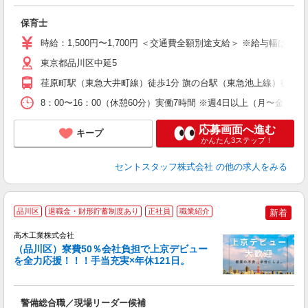
給
保育士
し
蓄
時給：1,500円〜1,700円 ＜交通費全額別途支給＞ ※給与幅は経
東京都品川区中延5
荏原町駅（東急大井町線）徒歩1分 旗の台駅（東急池上線）徒歩6
8：00〜16：00（休憩60分）実働7時間 ※週4日以上（月〜金）曜
応募画面へ進む
キープ
かんたん3ステップ！
セントスタッフ株式会社
の他の求人をみる
品川区
退職金・財形貯蓄制度あり
正社員
職業紹介
新着
高木工業株式会社
（品川区）寮費50％会社負担で上京デビュー
を全力応援！！！手当充実×年休121日。
い
警備総合職／現場リーダー候補
入