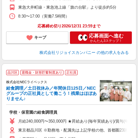
東急大井町線・東急池上線「旗の台駅」より徒歩約5分
8:30〜17:00（実働7.5時間）
応募締め切り2026/12/31 23:59まで
応募画面へ進む
キープ
かんたん3ステップ！
株式会社リジョイスカンパニー
の他の求人をみる
品川区
退職金・財形貯蓄制度あり
正社員
株式会社NECライベックス
の
給食調理／土日祝休み／年間休日125日／NEC
グループの正社員として働こう！残業はほぼあ
りません♪
給
学校・保育園の給食調理員
ミ
制
月給240,000円〜350,000円 ★昇給あり(毎年実績あり)/賞
東京都品川区 ※勤務地・配属先は上記学校の他、首都圏23区内