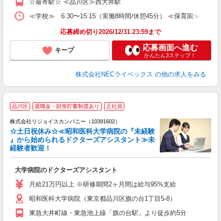
☆最寄駅☆ ≪品川区≫西大井駅
≪学校≫ 6:30〜15:15（実働8時間/休憩45分） ≪保育園
応募締め切り2026/12/31 23:59まで
応募画面へ進む
キープ
かんたん3ステップ！
株式会社NECライベックス
の他の求人をみる
品川区
退職金・財形貯蓄制度あり
正社員
株式会社リジョイスカンパニー（10391602）
☆土日祝休み☆≪昭和医科大学病院の『未経験
』から始められるドクターズアシスタント≫未
経験者歓迎！
的
大学病院のドクターズアシスタント
未
中
月給21万円以上 ※研修期間2ヶ月間は給与95%支給
み
昭和医科大学病院（東京都品川区旗の台1丁目5-8）
制
東急大井町線・東急池上線「旗の台駅」より徒歩約5分