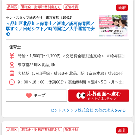
品川区
退職金・財形貯蓄制度あり
派遣社員
新着
セントスタッフ株式会社 東京支店（10419)
＜品川区北品川＞保育士／派遣／認可保育園／
駅すぐ／日勤シフト／時間固定／大手運営で安
こ
心
ミ
給
保育士
修
時給：1,500円〜1,700円 ＜交通費全額別途支給＞ ※給与幅は経
東京都品川区北品川5
大崎駅（JR山手線）徒歩8分 北品川駅（京急本線）徒歩14分
9：00〜18：00（休憩60分）実働8時間 ※週4〜5日（月〜土）
応募画面へ進む
キープ
かんたん3ステップ！
セントスタッフ株式会社
の他の求人をみる
品川区
退職金・財形貯蓄制度あり
派遣社員
新着