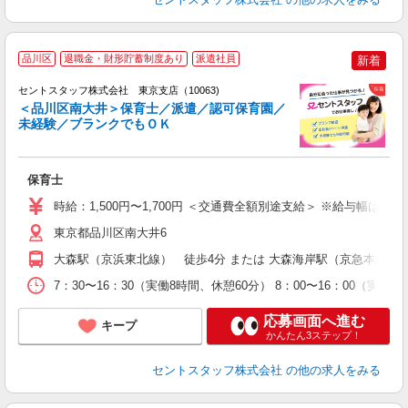
品川区
退職金・財形貯蓄制度あり
派遣社員
新着
セントスタッフ株式会社 東京支店（10063)
＜品川区南大井＞保育士／派遣／認可保育園／
未経験／ブランクでもＯＫ
こ
ミ
給
保育士
修
時給：1,500円〜1,700円 ＜交通費全額別途支給＞ ※給与幅は経
東京都品川区南大井6
大森駅（京浜東北線） 徒歩4分 または 大森海岸駅（京急本線）
7：30〜16：30（実働8時間、休憩60分） 8：00〜16：00（実
応募画面へ進む
キープ
かんたん3ステップ！
セントスタッフ株式会社
の他の求人をみる