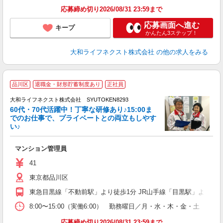
応募締め切り2026/08/31 23:59まで
応募画面へ進む
キープ
かんたん3ステップ！
大和ライフネクスト株式会社
の他の求人をみる
品川区
退職金・財形貯蓄制度あり
正社員
大和ライフネクスト株式会社 SYUTOKEN8293
60代・70代活躍中！丁寧な研修あり♪15:00ま
でのお仕事で、プライベートとの両立もしやす
い♪
ー
マンション管理員
入
躍
41
エ
東京都品川区
し
東急目黒線「不動前駅」より徒歩1分 JR山手線「目黒駅」より徒歩1
り
8:00〜15:00（実働6:00） 勤務曜日／月・水・木・金・
応募締め切り2026/08/31 23:59まで