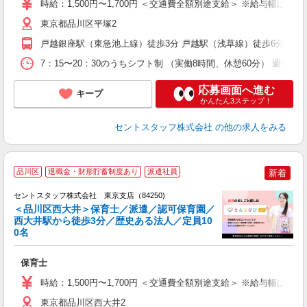
時給：1,500円〜1,700円 ＜交通費全額別途支給＞ ※給与幅は経
東京都品川区平塚2
戸越銀座駅（東急池上線）徒歩3分 戸越駅（浅草線）徒歩6分 五反
7：15〜20：30のうちシフト制 （実働8時間、休憩60分） 週5日
応募画面へ進む
キープ
かんたん3ステップ！
セントスタッフ株式会社
の他の求人をみる
品川区
退職金・財形貯蓄制度あり
派遣社員
新着
セントスタッフ株式会社 東京支店（84250)
＜品川区西大井＞保育士／派遣／認可保育園／
西大井駅から徒歩3分／歴史ある法人／定員10
こ
0名
ミ
給
保育士
修
時給：1,500円〜1,700円 ＜交通費全額別途支給＞ ※給与幅は経
東京都品川区西大井2