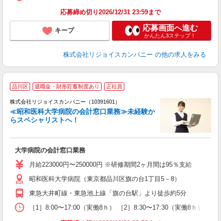
応募締め切り2026/12/31 23:59まで
応募画面へ進む
キープ
かんたん3ステップ！
株式会社リジョイスカンパニー
の他の求人をみる
品川区
退職金・財形貯蓄制度あり
正社員
◎
株式会社リジョイスカンパニー（10391601）
≪昭和医科大学病院の会計窓口業務≫未経験か
らスペシャリストへ！
い
大学病院の会計窓口業務
未
月給223000円〜250000円 ※研修期間2ヶ月間は95％支給
昭和医科大学病院（東京都品川区旗の台1丁目5－8）
東急大井町線・東急池上線「旗の台駅」より徒歩約5分
［1］8:00〜17:00（実働8ｈ） ［2］8:30〜17:30（実働8ｈ） ※