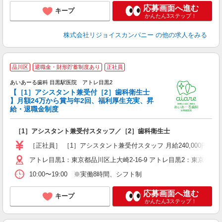
応募画面へ進む
キープ
かんたん3ステップ！
株式会社リジョイスカンパニー
の他の求人をみる
品川区
退職金・財形貯蓄制度あり
正社員
あいあーる歯科 目黒駅医院 アトレ目黒2
【［1］アシスタント兼受付［2］歯科衛生士
】月額24万から賞与年2回、福利厚生充実、昇
で
給・退職金制度
未
朝
［1］アシスタント兼受付スタッフ／［2］歯科衛生士
得
［正社員］ ［1］アシスタント兼受付スタッフ 月給240,000円〜 
アトレ目黒1：東京都品川区上大崎2-16-9 アトレ目黒2：東京都品川区
10:00〜19:00 ※実働8時間、シフト制
応募画面へ進む
キープ
かんたん3ステップ！