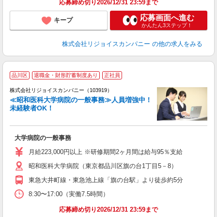
応募締め切り2026/12/31 23:59まで
応募画面へ進む
キープ
かんたん3ステップ！
株式会社リジョイスカンパニー
の他の求人をみる
品川区
退職金・財形貯蓄制度あり
正社員
株式会社リジョイスカンパニー（103919）
≪昭和医科大学病院の一般事務≫人員増強中！
未経験者OK！
ま
大学病院の一般事務
未
月給223,000円以上 ※研修期間2ヶ月間は給与95％支給
昭和医科大学病院（東京都品川区旗の台1丁目5－8）
東急大井町線・東急池上線「旗の台駅」より徒歩約5分
8:30〜17:00（実働7.5時間）
応募締め切り2026/12/31 23:59まで