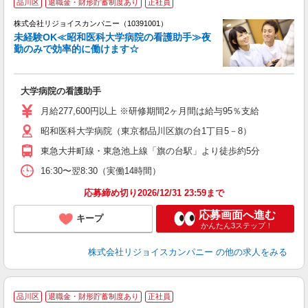
品川区
退職金・財形貯蓄制度あり
正社員
株式会社リジョイスカンパニー（10391001）
未経験OK≪昭和医科大学病院の看護助手≫夜
勤のみで効率的に働けます☆
で
未
大学病院の看護助手
月給277,600円以上 ※研修期間2ヶ月間は給与95％支給
昭和医科大学病院（東京都品川区旗の台1丁目5－8）
東急大井町線・東急池上線「旗の台駅」より徒歩約5分
16:30〜翌8:30（実働14時間）
応募締め切り2026/12/31 23:59まで
応募画面へ進む
キープ
かんたん3ステップ！
株式会社リジョイスカンパニー
の他の求人をみる
品川区
退職金・財形貯蓄制度あり
正社員