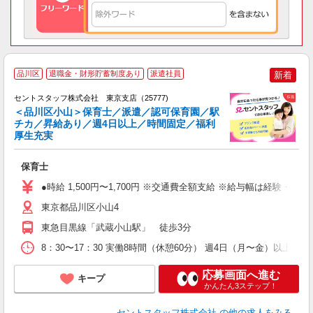
品川区
退職金・財形貯蓄制度あり
派遣社員
新着
セントスタッフ株式会社 東京支店（25777)
＜品川区小山＞保育士／派遣／認可保育園／駅
チカ／昇給あり／週4日以上／時間固定／福利
こ
厚生充実
ミ
給
保育士
修
●時給 1,500円〜1,700円 ※交通費全額支給 ※給与幅は経験・能
東京都品川区小山4
東急目黒線「武蔵小山駅」 徒歩3分
8：30〜17：30 実働8時間（休憩60分） 週4日（月〜金）以上
応募画面へ進む
キープ
かんたん3ステップ！
セントスタッフ株式会社
の他の求人をみる