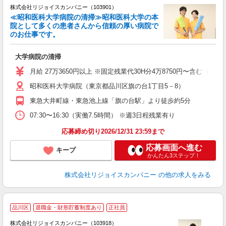
株式会社リジョイスカンパニー（103901）
≪昭和医科大学病院の清掃≫昭和医科大学の本
院として多くの患者さんから信頼の厚い病院で
のお仕事です。
大学病院の清掃
未
月給 27万3650円以上 ※固定残業代30H分4万8750円〜含む（
昭和医科大学病院（東京都品川区旗の台1丁目5－8）
東急大井町線・東急池上線「旗の台駅」より徒歩約5分
07:30〜16:30（実働7.5時間） ※週3日程残業有り
応募締め切り2026/12/31 23:59まで
応募画面へ進む
キープ
かんたん3ステップ！
株式会社リジョイスカンパニー
の他の求人をみる
品川区
退職金・財形貯蓄制度あり
正社員
株式会社リジョイスカンパニー（103918）