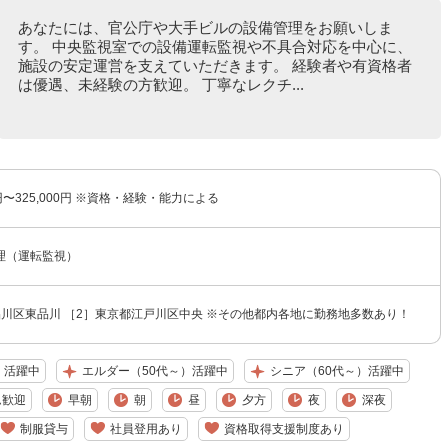
あなたには、官公庁や大手ビルの設備管理をお願いしま
す。 中央監視室での設備運転監視や不具合対応を中心に、
施設の安定運営を支えていただきます。 経験者や有資格者
は優遇、未経験の方歓迎。 丁寧なレクチ...
0円〜325,000円 ※資格・経験・能力による
理（運転監視）
品川区東品川 ［2］東京都江戸川区中央 ※その他都内各地に勤務地多数あり！
）活躍中
エルダー（50代～）活躍中
シニア（60代～）活躍中
ム歓迎
早朝
朝
昼
夕方
夜
深夜
制服貸与
社員登用あり
資格取得支援制度あり