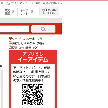
質問
サイトマップ
掲載ご希望のお客様へ
閲覧
キープ
0
0
履歴
リスト
ログイン
キープ中のお仕事（0件）
保存した検索条件（
0
件）
閲覧したお仕事（0件）
件