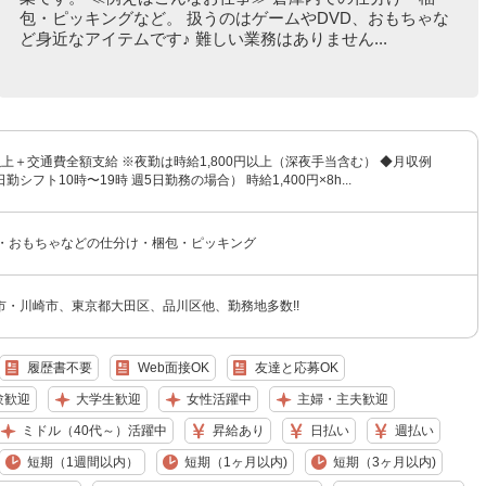
包・ピッキングなど。 扱うのはゲームやDVD、おもちゃな
ど身近なアイテムです♪ 難しい業務はありません...
円以上＋交通費全額支給 ※夜勤は時給1,800円以上（深夜手当含む） ◆月収例
（日勤シフト10時〜19時 週5日勤務の場合） 時給1,400円×8h...
D・おもちゃなどの仕分け・梱包・ピッキング
市・川崎市、東京都大田区、品川区他、勤務地多数!!
履歴書不要
Web面接OK
友達と応募OK
験歓迎
大学生歓迎
女性活躍中
主婦・主夫歓迎
ミドル（40代～）活躍中
昇給あり
日払い
週払い
短期（1週間以内）
短期（1ヶ月以内)
短期（3ヶ月以内)