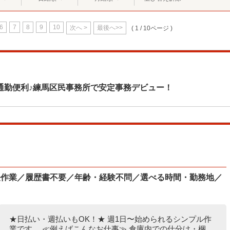
6
7
8
9
10
次へ >
最後へ>>
( 1 / 10ページ )
通勤便利♪練馬区民事務所で安定事務デビュー！
軽作業／履歴書不要／年齢・経験不問／選べる時間・勤務地／
★日払い・週払いもOK！★ 週1日〜始められるシンプル作
業です。 ≪例えばこんなお仕事≫ 倉庫内での仕分け・梱