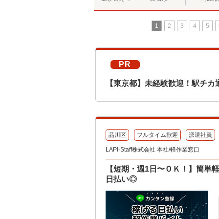
1
2
3
4
5
PR
【東京都】未経験歓迎！駅チカ
品川区
フルタイム歓迎
派遣社員
LAPI-Staff株式会社 本社/軽作業窓口
【短期・週1日〜ＯＫ！】簡単
日払い◎