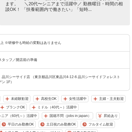
ます。 ＼20代〜シニアまで活躍中／ 勤務曜日・時間の相
談OK！ 「扶養範囲内で働きたい」「短時...
円以上 ※研修中も時給の変動はありません
スタッフ／開店前の準備
品川シーサイド店 （東京都品川区東品川4-12-6 品川シーサイドフォレスト
ン 1F）
未経験歓迎
高校生OK
女性活躍中
主婦・主夫歓迎
ブランクOK
ミドル（40代～）活躍中
シニア（60代～）活躍中
国籍不問（jobs in japan）
昇給あり
平日のみ勤務OK
土日祝のみ勤務OK
フルタイム歓迎