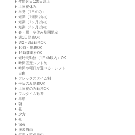
年間休日120日以上
土日祝休み
単発（1日のみ）
短期（1週間以内）
短期（1ヶ月以内）
短期（3ヶ月以内）
春・夏・冬休み期間限定
週1日勤務OK
週2～3日勤務OK
10時～勤務OK
16時前退社OK
短時間勤務（1日4h以内）OK
時間固定シフト制
時間や曜日が選べる・シフト
自由
フレックスタイム制
平日のみ勤務OK
土日祝のみ勤務OK
フルタイム歓迎
早朝
朝
昼
夕方
夜
深夜
服装自由
髪型・髪色自由