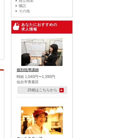
独立開業
嘱託
その他
あなたにおすすめの
求人情報
個別指導講師
時給 1,040円〜1,390円
仙台市青葉区
詳細はこちらから