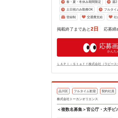
春・夏・冬休み期間限定
週2
土日祝のみ勤務OK
フルタイ
登録制
交通費支給
社
2日
掲載終了まであと
応募締め切り:
応募
かんた
ＬＡＰＩ－Ｓｔａｆｆ株式会社（ラピース
品川区
フルタイム歓迎
契約社員
株式会社トーカンオリエンス
＜複数名募集＞官公庁・大手ビ