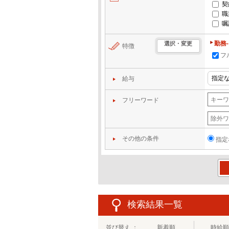
契
職
嘱
勤務
選択・変更
特徴
フ
給与
フリーワード
その他の条件
指定
この
検索結果一覧
並び替え ：
新着順
時給順