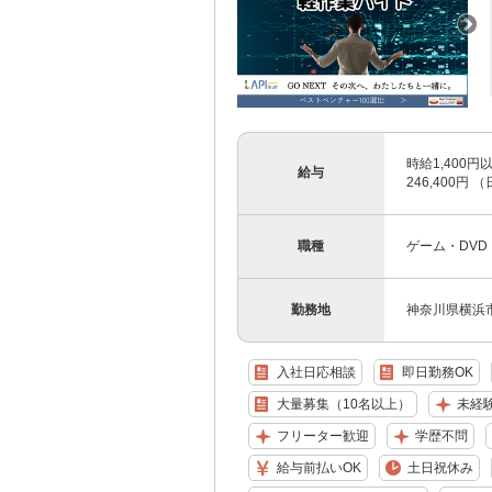
時給1,400
給与
246,400円 
職種
ゲーム・DV
勤務地
神奈川県横浜
入社日応相談
即日勤務OK
大量募集（10名以上）
未経
フリーター歓迎
学歴不問
給与前払いOK
土日祝休み