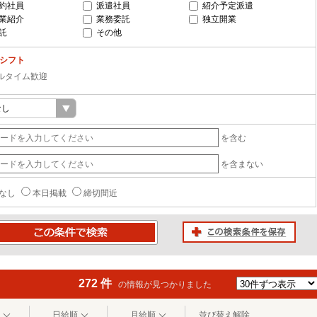
約社員
派遣社員
紹介予定派遣
業紹介
業務委託
独立開業
託
その他
-シフト
ルタイム歓迎
を含む
を含まない
なし
本日掲載
締切間近
この検索条件を保存
条件で検索
272 件
の情報が見つかりました
日給順
月給順
並び替え解除