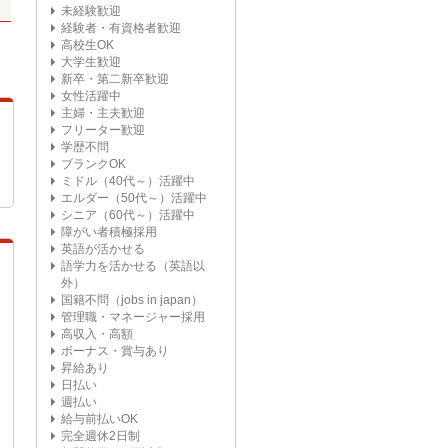
未経験歓迎
経験者・有資格者歓迎
高校生OK
大学生歓迎
新卒・第二新卒歓迎
女性活躍中
主婦・主夫歓迎
フリーター歓迎
学歴不問
ブランクOK
ミドル（40代～）活躍中
エルダー（50代～）活躍中
シニア（60代～）活躍中
障がい者積極採用
英語が活かせる
語学力を活かせる（英語以
外）
国籍不問（jobs in japan）
管理職・マネージャー採用
高収入・高額
ボーナス・賞与あり
昇給あり
日払い
週払い
給与前払いOK
完全週休2日制