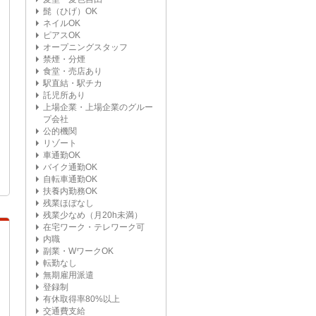
髭（ひげ）OK
ネイルOK
ピアスOK
オープニングスタッフ
禁煙・分煙
食堂・売店あり
駅直結・駅チカ
託児所あり
上場企業・上場企業のグルー
プ会社
公的機関
リゾート
車通勤OK
バイク通勤OK
自転車通勤OK
扶養内勤務OK
残業ほぼなし
残業少なめ（月20h未満）
在宅ワーク・テレワーク可
内職
副業・WワークOK
転勤なし
無期雇用派遣
登録制
有休取得率80%以上
交通費支給