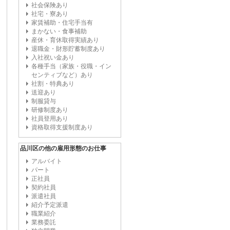
社会保険あり
社宅・寮あり
家賃補助・住宅手当有
まかない・食事補助
産休・育休取得実績あり
退職金・財形貯蓄制度あり
入社祝い金あり
各種手当（家族・役職・イン
センティブなど）あり
社割・特典あり
送迎あり
制服貸与
研修制度あり
社員登用あり
資格取得支援制度あり
品川区の他の雇用形態のお仕事
アルバイト
パート
正社員
契約社員
派遣社員
紹介予定派遣
職業紹介
業務委託