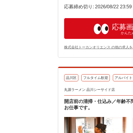
応募締め切り: 2026/08/22 23:5
応募
かんた
株式会社トーカンオリエンス の他の求人を
品川区
フルタイム歓迎
アルバイト
丸源ラーメン 品川シーサイド店
開店前の清掃・仕込み／年齢不
お仕事です。