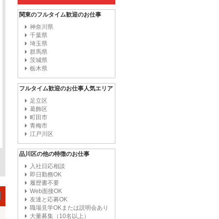
関東のフルタイム歓迎のお仕事
神奈川県
千葉県
埼玉県
群馬県
茨城県
栃木県
フルタイム歓迎のお仕事人気エリア
足立区
葛飾区
町田市
青梅市
江戸川区
品川区の他の特徴のお仕事
入社日応相談
即日勤務OK
履歴書不要
Web面接OK
友達と応募OK
職場見学OKまたは説明会あり
大量募集（10名以上）