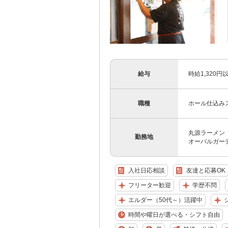
給与
時給1,320
職種
ホール仕込み
丸源ラーメン 
勤務地
オーバルガーデ
入社日応相談
友達と応募OK
フリーター歓迎
学歴不問
エルダー（50代～）活躍中
時間や曜日が選べる・シフト自由