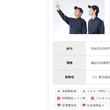
給与
月給255,00
職種
施設の設備管
勤務地
［1］東京都
未経験歓迎
ミドル（40代～
時間固定シフト制
フルタイ
交通費支給
社会保険あり