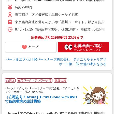
時給2900円
東京都品川区／最寄駅：品川シーサイド駅
東京臨海高速鉄道りんかい線「品川シーサイド」駅より徒歩5分
8:45〜17:15（実働7時間30分、休憩1時間） ※残業：月15
応募締め切り2026/09/03 23:59まで
応募画面へ進む
キープ
かんたん3ステップ！
パーソルエクセルHRパートナーズ株式会社 テクニカルキャリアサ
ポート第二部
の他の求人をみる
品川区
在宅ワーク・テレワーク可
派遣社員
パーソルエクセルHRパートナーズ株式会社 テクニカルキ
で
ャリアサポート部/26-0472765
ミ
［在宅あり！Azure］Citrix Cloud with AVD
制
で仮想環境の設計構築
社
Azure上でのCitrix Cloud with AVDによる仮想環境の設計構築業務