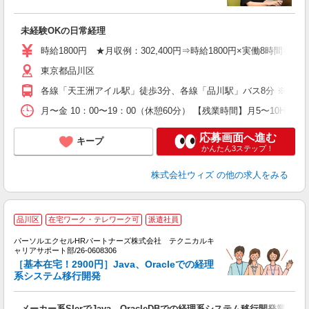
迎
未経験OKの日常経理
ル
昼
時給1800円 ★月収例：302,400円⇒時給1800円×実働8時間×21日
業
東京都品川区
勤
各線「天王洲アイル駅」徒歩3分、各線「品川駅」バス8分 ※業務
月〜金 10：00〜19：00（休憩60分） 【残業時間】月5〜10
応募画面へ進む
キープ
かんたん3ステップ！
株式会社ウィズ
の他の求人をみる
大
品川区
在宅ワーク・テレワーク可
派遣社員
パーソルエクセルHRパートナーズ株式会社 テクニカルキ
す
ャリアサポート部/26-0608306
ミ
［基本在宅！2900円］Java、Oracleでの経理
日
系システム移行開発
ー
費
メーカー系SIerでJava、OracleDBでの経理系システム移行開発業務