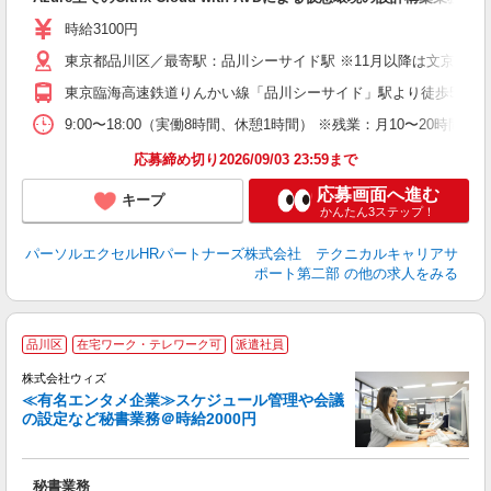
時給3100円
東京都品川区／最寄駅：品川シーサイド駅 ※11月以降は文京区白
東京臨海高速鉄道りんかい線「品川シーサイド」駅より徒歩5分
9:00〜18:00（実働8時間、休憩1時間） ※残業：月10〜2
応募締め切り2026/09/03 23:59まで
応募画面へ進む
キープ
かんたん3ステップ！
パーソルエクセルHRパートナーズ株式会社 テクニカルキャリアサ
ポート第二部
の他の求人をみる
品川区
在宅ワーク・テレワーク可
派遣社員
株式会社ウィズ
≪有名エンタメ企業≫スケジュール管理や会議
の設定など秘書業務＠時給2000円
き
度
秘書業務