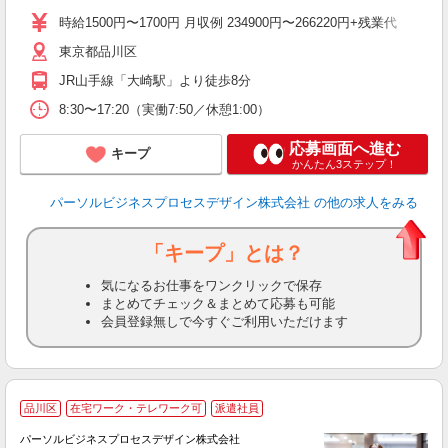
り
時給1500円〜1700円 月収例 234900円〜266220円+残業代
東京都品川区
JR山手線「大崎駅」より徒歩8分
8:30〜17:20（実働7:50／休憩1:00）
応募画面へ進む
キープ
かんたん3ステップ！
パーソルビジネスプロセスデザイン株式会社
の他の求人をみる
「キープ」とは？
気になるお仕事をワンクリックで保存
まとめてチェック＆まとめて応募も可能
会員登録無しで今すぐご利用いただけます
品川区
在宅ワーク・テレワーク可
派遣社員
で
パーソルビジネスプロセスデザイン株式会社