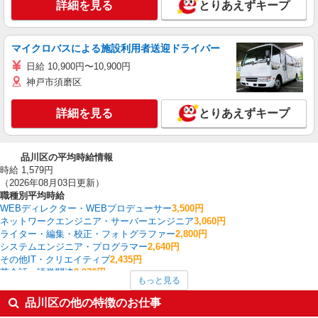
詳細を見る
とりあえずキープ
マイクロバスによる施設利用者送迎ドライバー
日給 10,900円〜10,900円
神戸市須磨区
詳細を見る
とりあえずキープ
品川区の平均時給情報
時給 1,579円
（2026年08月03日更新）
職種別平均時給
WEBディレクター・WEBプロデューサー
3,500円
ネットワークエンジニア・サーバーエンジニア
3,060円
ライター・編集・校正・フォトグラファー
2,800円
システムエンジニア・プログラマー
2,640円
その他IT・クリエイティブ
2,435円
英会話・語学関連
2,070円
もっと見る
ヘルプデスク・ユーザーサポート
1,911円
経理・人事・労務・総務・法務
1,871円
品川区の他の特徴のお仕事
コールセンター
1,855円