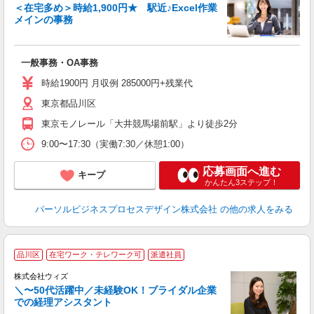
入
＜在宅多め＞時給1,900円★ 駅近♪Excel作業
は
メインの事務
ブ
全
イ
一般事務・OA事務
（
時給1900円 月収例 285000円+残業代
給
東京都品川区
東京モノレール「大井競馬場前駅」より徒歩2分
9:00〜17:30（実働7:30／休憩1:00）
応募画面へ進む
キープ
かんたん3ステップ！
パーソルビジネスプロセスデザイン株式会社
の他の求人をみる
品川区
在宅ワーク・テレワーク可
派遣社員
株式会社ウィズ
＼〜50代活躍中／未経験OK！ブライダル企業
み
での経理アシスタント
即