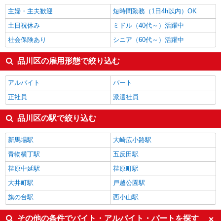
看護師・保健師・看護助手・助産師
1,836円
主婦・主夫歓迎
短時間勤務（1日4h以内）OK
品川区の他の職種の平均時給を見る
土日祝休み
ミドル（40代～）活躍中
社会保険あり
シニア（60代～）活躍中
品川区の雇用形態で絞り込む
アルバイト
パート
正社員
派遣社員
品川区の駅で絞り込む
新馬場駅
大崎広小路駅
青物横丁駅
五反田駅
荏原中延駅
荏原町駅
大井町駅
戸越公園駅
旗の台駅
西小山駅
その他の条件でバイト・アルバイト・パートを探す