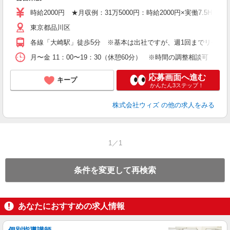
即
不
時給2000円 ★月収例：31万5000円：時給2000円×実働7.5H×21
務
東京都品川区
K
テ
各線「大崎駅」徒歩5分 ※基本は出社ですが、週1回までリモー
月〜金 11：00〜19：30（休憩60分） ※時間の調整相談可 
応募画面へ進む
キープ
かんたん3ステップ！
株式会社ウィズ
の他の求人をみる
1／1
条件を変更して再検索
あなたにおすすめの求人情報