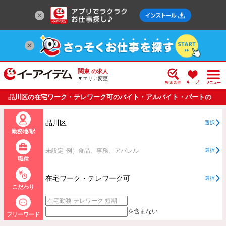
関東
の求人
▼エリア変更
品川区の在宅ワーク・テレワーク可のバイト・アルバイト・パートの
求人情報一覧
品川区
選択
勤務地/駅
未設定
例）食品、事務、アパレル
選択
職種
在宅ワーク・テレワーク可
選択
こだわり
を含まない
フリーワード