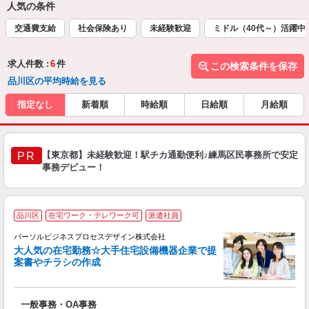
人気の条件
交通費支給
社会保険あり
未経験歓迎
ミドル（40代～）活躍中
求人件数 :
6
件
この検索条件を保存
品川区の平均時給を見る
指定なし
新着順
時給順
日給順
月給順
【東京都】未経験歓迎！駅チカ通勤便利♪練馬区民事務所で安定
PR
事務デビュー！
品川区
在宅ワーク・テレワーク可
派遣社員
パーソルビジネスプロセスデザイン株式会社
入
大人気の在宅勤務☆大手住宅設備機器企業で提
は
案書やチラシの作成
ブ
以
業
一般事務・OA事務
テ