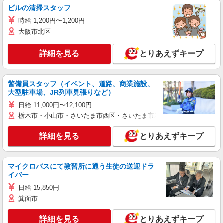
ビルの清掃スタッフ
時給 1,200円〜1,200円
大阪市北区
詳細を見る
とりあえずキープ
警備員スタッフ（イベント、道路、商業施設、
大型駐車場、JR列車見張りなど）
日給 11,000円〜12,100円
栃木市・小山市・さいたま市西区・さいたま市岩槻区・久喜市・蓮田
詳細を見る
とりあえずキープ
マイクロバスにて教習所に通う生徒の送迎ドラ
イバー
日給 15,850円
箕面市
詳細を見る
とりあえずキープ