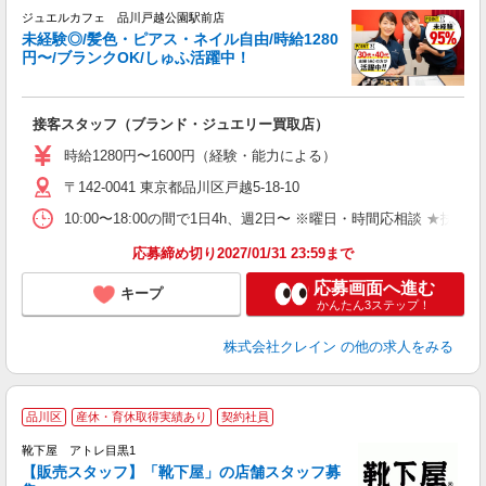
ジュエルカフェ 品川戸越公園駅前店
未経験◎/髪色・ピアス・ネイル自由/時給1280
円〜/ブランクOK/しゅふ活躍中！
い
接客スタッフ（ブランド・ジュエリー買取店）
女
時給1280円〜1600円（経験・能力による）
ド
〒142-0041 東京都品川区戸越5-18-10
日
ピ
10:00〜18:00の間で1日4h、週2日〜 ※曜日・時間応相談 ★扶養内勤務可能
取
割
応募締め切り2027/01/31 23:59まで
応募画面へ進む
キープ
かんたん3ステップ！
株式会社クレイン
の他の求人をみる
品川区
産休・育休取得実績あり
契約社員
靴下屋 アトレ目黒1
【販売スタッフ】「靴下屋」の店舗スタッフ募
か