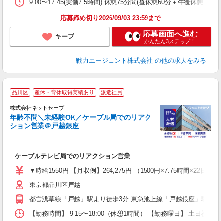
9:00〜17:45(実働7.5時間) 休憩75分間(昼休憩60分＋午後休憩1
応募締め切り2026/09/03 23:59まで
応募画面へ進む
キープ
かんたん3ステップ！
戦力エージェント株式会社
の他の求人をみる
品川区
産休・育休取得実績あり
派遣社員
株式会社ネットセーブ
年齢不問＼未経験OK／ケーブル局でのリアク
ション営業＠戸越銀座
で
し
ケーブルテレビ局でのリアクション営業
即
中
▼時給1550円 【月収例】264,275円 （1500円×7.75時間×22
代
東京都品川区戸越
フ
交
都営浅草線「戸越」駅より徒歩3分 東急池上線「戸越銀座」駅より
取
【勤務時間】 9:15〜18:00（休憩1時間） 【勤務曜日】 土日祝