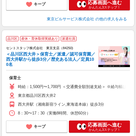
応募画面へ進む
キープ
かんたん3ステップ！
東京ビルサービス株式会社
の他の求人をみる
品川区
産休・育休取得実績あり
派遣社員
セントスタッフ株式会社 東京支店（84250)
＜品川区西大井＞保育士／派遣／認可保育園／
西大井駅から徒歩3分／歴史ある法人／定員10
こ
0名
ミ
給
保育士
修
時給：1,500円〜1,700円 ＜交通費全額別途支給＞ ※給与幅は経
東京都品川区西大井2
西大井駅（湘南新宿ライン,東海道本線）徒歩3分
8：30〜17：30（実働8時間、休憩60分）
応募画面へ進む
キープ
かんたん3ステップ！