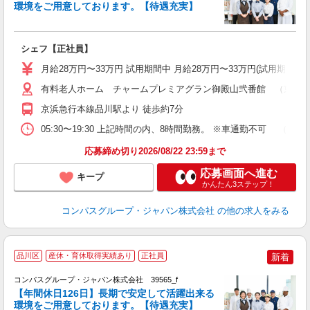
環境をご用意しております。【待遇充実】
「
入
卒
シェフ【正社員】
ミ
あ
月給28万円〜33万円 試用期間中 月給28万円〜33万円(試用期間3ヶ
休
助
有料老人ホーム チャームプレミアグラン御殿山弐番館 （東京都品
京浜急行本線品川駅より 徒歩約7分
05:30〜19:30 上記時間の内、8時間勤務。 ※車通勤不可 
応募締め切り2026/08/22 23:59まで
応募画面へ進む
キープ
かんたん3ステップ！
コンパスグループ・ジャパン株式会社
の他の求人をみる
品川区
産休・育休取得実績あり
正社員
新着
コンパスグループ・ジャパン株式会社 39565_f
【年間休日126日】長期で安定して活躍出来る
環境をご用意しております。【待遇充実】