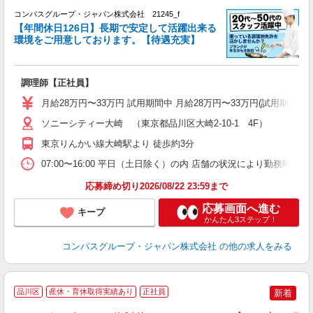
コンパスグループ・ジャパン株式会社 21245_f
【年間休日126日】長期で安定して活躍出来る
環境をご用意しております。【待遇充実】
調理師【正社員】
入
卒
月給28万円〜33万円 試用期間中 月給28万円〜33万円(試用期
ミ
あ
ソニーシティー大崎 （東京都品川区大崎2-10-1 4F）
休
東京りんかい線大崎駅より 徒歩約3分
ー
07:00〜16:00 平日（土日除く）の内 店舗の状況により勤務時間
応募締め切り2026/08/22 23:59まで
応募画面へ進む
キープ
かんたん3ステップ！
コンパスグループ・ジャパン株式会社
の他の求人をみる
品川区
産休・育休取得実績あり
正社員
新着