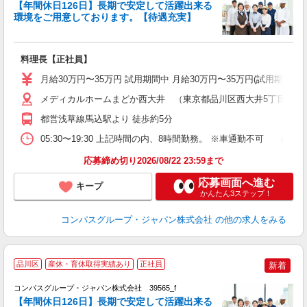
【年間休日126日】長期で安定して活躍出来る
環境をご用意しております。【待遇充実】
ま
料理長【正社員】
入
卒
月給30万円〜35万円 試用期間中 月給30万円〜35万円(試用期間3ヶ
ミ
あ
メディカルホームまどか西大井 （東京都品川区西大井5丁目23-1
休
都営浅草線馬込駅より 徒歩約5分
助
05:30〜19:30 上記時間の内、8時間勤務。 ※車通勤不可 
応募締め切り2026/08/22 23:59まで
応募画面へ進む
キープ
かんたん3ステップ！
コンパスグループ・ジャパン株式会社
の他の求人をみる
品川区
産休・育休取得実績あり
正社員
新着
コンパスグループ・ジャパン株式会社 39565_f
【年間休日126日】長期で安定して活躍出来る