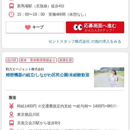
新馬場駅（京急線）徒歩4分
15：00〜19：00 実働4時間（休憩なし）
応募画面へ進む
キープ
かんたん3ステップ！
セントスタッフ株式会社
の他の求人をみる
品川区
産休・育休取得実績あり
派遣社員
戦力エージェント株式会社
取
精密機器の組立/しながわ区民公園/未経験歓迎
履
ブ
あ
製造
時給1400円 ※交通費規定内支給 〜給与例〜 1400円×8時間=11,200円 
東京都品川区
京急立会川駅から徒歩8分