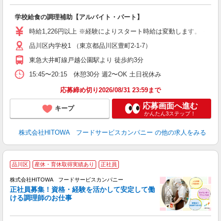
し
ン
学校給食の調理補助【アルバイト・パート】
土
友
時給1,226円以上 ※経験によりスタート時給は変動します。 ※
資
品川区内学校1 （東京都品川区豊町2-1-7）
ー
代
東急大井町線戸越公園駅より 徒歩約3分
費
15:45〜20:15 休憩30分 週2〜OK 土日祝休み
休
応募締め切り2026/08/31 23:59まで
応募画面へ進む
キープ
かんたん3ステップ！
株式会社HITOWA フードサービスカンパニー
の他の求人をみる
品川区
産休・育休取得実績あり
正社員
務
株式会社HITOWA フードサービスカンパニー
正社員募集！資格・経験を活かして安定して働
ける調理師のお仕事
食