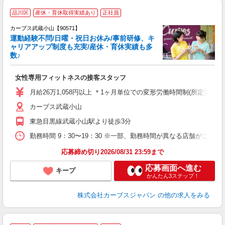
品川区
産休・育休取得実績あり
正社員
カーブス武蔵小山【90571】
運動経験不問/日曜・祝日お休み/事前研修、キ
ャリアアップ制度も充実/産休・育休実績も多
数♪
て
女性専用フィットネスの接客スタッフ
ボ
月給26万1,058円以上 ＊1ヶ月単位での変形労働時間制(所定労働時間
カーブス武蔵小山
東急目黒線武蔵小山駅より徒歩3分
勤務時間 9：30〜19：30 ※一部、勤務時間が異なる店舗がございま
応募締め切り2026/08/31 23:59まで
応募画面へ進む
キープ
かんたん3ステップ！
株式会社カーブスジャパン
の他の求人をみる