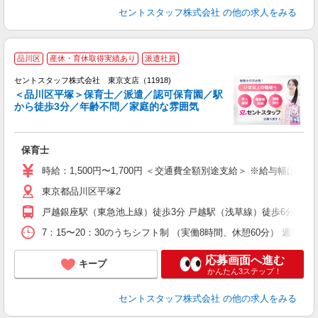
セントスタッフ株式会社
の他の求人をみる
品川区
産休・育休取得実績あり
派遣社員
セントスタッフ株式会社 東京支店（11918)
＜品川区平塚＞保育士／派遣／認可保育園／駅
から徒歩3分／年齢不問／家庭的な雰囲気
こ
ミ
給
保育士
修
時給：1,500円〜1,700円 ＜交通費全額別途支給＞ ※給与幅は経
東京都品川区平塚2
戸越銀座駅（東急池上線）徒歩3分 戸越駅（浅草線）徒歩6分 五反
7：15〜20：30のうちシフト制 （実働8時間、休憩60分） 週5日
応募画面へ進む
キープ
かんたん3ステップ！
セントスタッフ株式会社
の他の求人をみる