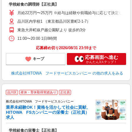
の
学校給食の調理師【正社員】
土
と
月給22万円〜25万円 ※給与は経験や前職給与に応じて決定します。
者
品川区内学校1 （東京都品川区豊町2-1-7）
迎
～
東急大井町線戸越公園駅より 徒歩約3分
支
11:00〜20:00 1日8時間
育
応募締め切り2026/08/31 23:59まで
応募画面へ進む
キープ
かんたん3ステップ！
株式会社HITOWA フードサービスカンパニー
の他の求人をみる
定
品川区
産休・育休取得実績あり
正社員
株式会社HITOWA フードサービスカンパニー
業界未経験OK！資格を活かして社会に貢献、
応
HITOWA FSカンパニーの栄養士（正社員）
求人
に
学校給食の栄養士【正社員】
土