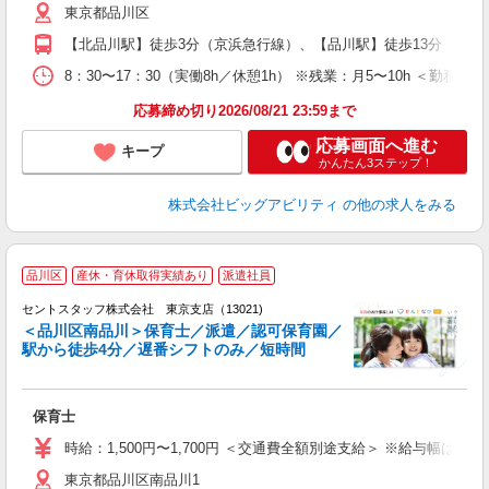
東京都品川区
【北品川駅】徒歩3分（京浜急行線）、【品川駅】徒歩13分（JR
8：30〜17：30（実働8h／休憩1h） ※残業：月5〜10h ＜勤
応募締め切り2026/08/21 23:59まで
応募画面へ進む
キープ
かんたん3ステップ！
株式会社ビッグアビリティ
の他の求人をみる
品川区
産休・育休取得実績あり
派遣社員
セントスタッフ株式会社 東京支店（13021)
＜品川区南品川＞保育士／派遣／認可保育園／
駅から徒歩4分／遅番シフトのみ／短時間
こ
ミ
給
保育士
煙
退
時給：1,500円〜1,700円 ＜交通費全額別途支給＞ ※給与幅は経
東京都品川区南品川1