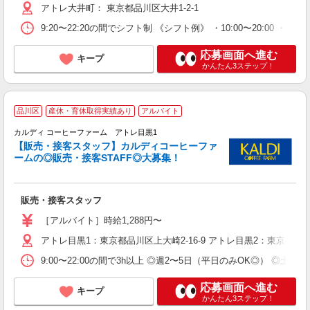
アトレ大井町： 東京都品川区大井1-2-1
9:20〜22:20の間でシフト制 《シフト例》 ・10:00〜20:00 ・
応募画面へ進む
キープ
かんたん3ステップ！
品川区
産休・育休取得実績あり
アルバイト
カルディ コーヒーファーム アトレ目黒1
【販売・接客スタッフ】カルディコーヒーファ
ームの◎販売・接客STAFF◎大募集！
敵
未
販売・接客スタッフ
～
フ
［アルバイト］時給1,288円〜
K
アトレ目黒1：東京都品川区上大崎2-16-9 アトレ目黒2：東京都品川区
り
9:00〜22:00の間で3h以上 ◎週2〜5日（平日のみOK◎） ◎
応募画面へ進む
キープ
かんたん3ステップ！