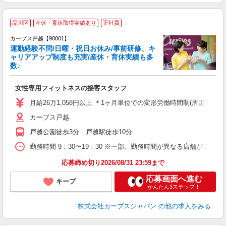
品川区
産休・育休取得実績あり
正社員
カーブス戸越【90001】
運動経験不問/日曜・祝日お休み/事前研修、キ
ャリアアップ制度も充実/産休・育休実績も多
数♪
て
女性専用フィットネスの接客スタッフ
ボ
月給26万1,058円以上 ＊1ヶ月単位での変形労働時間制(所定労働時間
カーブス戸越
戸越公園徒歩3分 戸越駅徒歩10分
勤務時間 9：30〜19：30 ※一部、勤務時間が異なる店舗がございま
応募締め切り2026/08/31 23:59まで
応募画面へ進む
キープ
かんたん3ステップ！
株式会社カーブスジャパン
の他の求人をみる