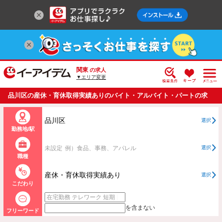
関東
の求人
▼エリア変更
品川区の産休・育休取得実績ありのバイト・アルバイト・パートの求
人情報一覧
品川区
選択
勤務地/駅
未設定
例）食品、事務、アパレル
選択
職種
産休・育休取得実績あり
選択
こだわり
を含まない
フリーワード