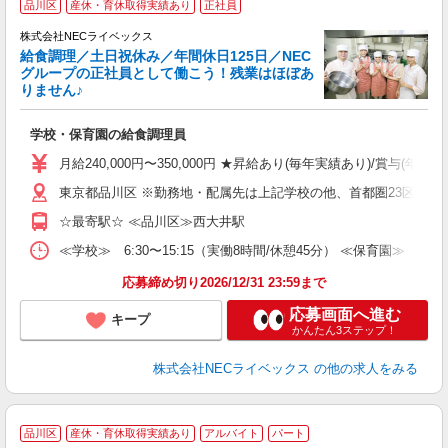
品川区
産休・育休取得実績あり
正社員
株式会社NECライベックス
の
給食調理／土日祝休み／年間休日125日／NEC
グループの正社員として働こう！残業はほぼあ
りません♪
給
学校・保育園の給食調理員
ミ
制
月給240,000円〜350,000円 ★昇給あり(毎年実績あり)/賞
東京都品川区 ※勤務地・配属先は上記学校の他、首都圏23区内
☆最寄駅☆ ≪品川区≫西大井駅
≪学校≫ 6:30〜15:15（実働8時間/休憩45分） ≪保育園
応募締め切り2026/12/31 23:59まで
応募画面へ進む
キープ
かんたん3ステップ！
株式会社NECライベックス
の他の求人をみる
品川区
産休・育休取得実績あり
アルバイト
パート