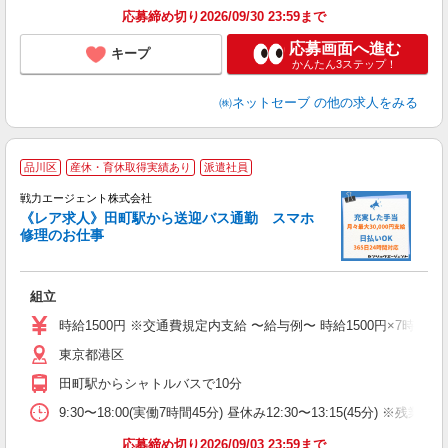
応募締め切り2026/09/30 23:59まで
応募画面へ進む
キープ
かんたん3ステップ！
㈱ネットセーブ
の他の求人をみる
品川区
産休・育休取得実績あり
派遣社員
戦力エージェント株式会社
迎
《レア求人》田町駅から送迎バス通勤 スマホ
履
修理のお仕事
ブ
あ
組立
時給1500円 ※交通費規定内支給 〜給与例〜 時給1500円×7時間45分＝11
東京都港区
田町駅からシャトルバスで10分
9:30〜18:00(実働7時間45分) 昼休み12:30〜13:15(45分) 
応募締め切り2026/09/03 23:59まで