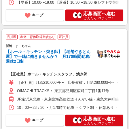
【早番】10:00〜19:00 【遅番】10:30〜19:30 ※シフト
応募画面へ進む
キープ
かんたん3ステップ！
1
品川区
産休・育休取得実績あり
正社員
新橋 まこちゃん
【ホール・キッチン・焼き師】【老舗やきとん
屋】で一緒に働きませんか？ 月170時間勤務/
週休2日制
し
・
【正社員】ホール・キッチンスタッフ、焼き師
り
［正社員］月給210,000円〜 店長候補：月給280,000円〜 
OIMACHI TRACKS： 東京都品川区広町二丁目1番17号
JR京浜東北線・東京臨海高速鉄道りんかい線・東急大井町線 「大
10：00〜23：30 ・月170時間勤務 ・シフト制 ・休憩あり ・残業
応募画面へ進む
キープ
かんたん3ステップ！