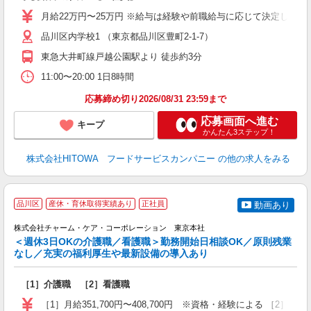
と
月給22万円〜25万円 ※給与は経験や前職給与に応じて決定します。
者
品川区内学校1 （東京都品川区豊町2-1-7）
迎
～
東急大井町線戸越公園駅より 徒歩約3分
支
11:00〜20:00 1日8時間
育
応募締め切り2026/08/31 23:59まで
応募画面へ進む
キープ
かんたん3ステップ！
株式会社HITOWA フードサービスカンパニー
の他の求人をみる
品川区
産休・育休取得実績あり
正社員
動画あり
株式会社チャーム・ケア・コーポレーション 東京本社
＜週休3日OKの介護職／看護職＞勤務開始日相談OK／原則残業
介
なし／充実の福利厚生や最新設備の導入あり
入
職
［1］介護職 ［2］看護職
1
［1］月給351,700円〜408,700円 ※資格・経験による ［2］月給3
援