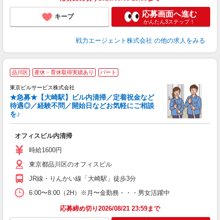
応募画面へ進む
キープ
かんたん3ステップ！
戦力エージェント株式会社
の他の求人をみる
品川区
産休・育休取得実績あり
パート
東京ビルサービス株式会社
★急募★【大崎駅】ビル内清掃／定着祝金など
待遇◎／経験不問／開始日などお気軽にご相談
い
を♪
入
フ
オフィスビル内清掃
ダ
昇
時給1600円
東京都品川区のオフィスビル
研
JR線・りんかい線「大崎駅」徒歩3分
6:00〜8:00（2H）※月〜金勤務・・・男女活躍中
応募締め切り2026/08/21 23:59まで