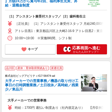
】月額24万から賞与年2回、福利厚生充実、昇
で
給・退職金制度
未
朝
［1］アシスタント兼受付スタッフ／［2］歯科衛生士
得
［正社員］ ［1］アシスタント兼受付スタッフ 月給240,000円〜 
アトレ目黒1：東京都品川区上大崎2-16-9 アトレ目黒2：東京都品川区
10:00〜19:00 ※実働8時間、シフト制
応募画面へ進む
キープ
かんたん3ステップ！
品川区
産休・育休取得実績あり
派遣社員
8
株式会社ビッグアビリティ/G7-56474-ad
大手メーカーでの営業事務／機器の取り付け工
事日の日時調整業務／土日祝休／高時給／残業
★
少／東品川
高
勤
大手メーカーでの営業事務
時給：1700円 週払い制度あり（社内規定あり） 【月収例】30万