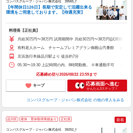
コンパスグループ・ジャパン株式会社 39565_f
【年間休日126日】長期で安定して活躍出来る
環境をご用意しております。【待遇充実】
ま
料理長【正社員】
入
卒
月給30万円〜38万円 試用期間中 月給30万円〜38万円(試用期間3ヶ
ミ
あ
有料老人ホーム チャームプレミアグラン御殿山弐番館 （東京都品
休
京浜急行本線品川駅より 徒歩約7分
助
05:30〜19:30 上記時間の内、8時間勤務。 ※車通勤不可 
応募締め切り2026/08/22 23:59まで
応募画面へ進む
キープ
かんたん3ステップ！
コンパスグループ・ジャパン株式会社
の他の求人をみる
品川区
産休・育休取得実績あり
正社員
新着
コンパスグループ・ジャパン株式会社 39252_f