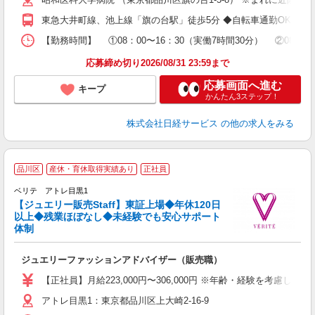
残
休
東急大井町線、池上線「旗の台駅」徒歩5分 ◆自転車通勤OK！ 
【勤務時間】 ①08：00〜16：30（実働7時間30分） ②0
応募締め切り2026/08/31 23:59まで
応募画面へ進む
キープ
かんたん3ステップ！
株式会社日経サービス
の他の求人をみる
品川区
産休・育休取得実績あり
正社員
ベリテ アトレ目黒1
【ジュエリー販売Staff】東証上場◆年休120日
以上◆残業ほぼなし◆未経験でも安心サポート
体制
ま
ジュエリーファッションアドバイザー（販売職）
未
方
【正社員】月給223,000円〜306,000円 ※年齢・経験を
アトレ目黒1：東京都品川区上大崎2-16-9
社