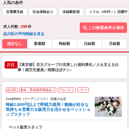
人気の条件
交通費支給
社会保険あり
未経験歓迎
ミドル（40代～）活躍中
求人件数 :
298
件
この検索条件を保存
品川区の平均時給を見る
指定なし
新着順
時給順
日給順
月給順
【東京都】京王グループの充実した福利厚生／人を支える仕
PR
事！就労支援員／残業ほぼナシ♪
品川区
産休・育休取得実績あり
アルバイト
パート
Coo&RIKU（クーアンドリク） 武蔵小山店
時給1,800円以上で即戦力採用！動物が好きな
客
気持ち＆営業力＆販売力を活かせるペットショ
ップスタッフ
だ
ペット販売スタッフ
入