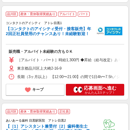
品川区
産休・育休取得実績あり
アルバイト
パート
未
コンタクトのアイシティ アトレ目黒1
内
【コンタクトのアイシティ受付・接客販売】年
育
2回正社員登用のチャンスあり！未経験歓迎！
販売職・アルバイト未経験の方もＯＫ
［アルバイト・パート］時給1,300円 ◆昇給（給与改定）あり ◆コ
東京都品川区上大崎2-16-9
長期（3ヶ月以上） 【12:00〜21:00】の間で1日4h〜7.5h／
応募画面へ進む
キープ
かんたん3ステップ！
品川区
産休・育休取得実績あり
正社員
あいあーる歯科 目黒駅医院 アトレ目黒2
【［1］アシスタント兼受付［2］歯科衛生士