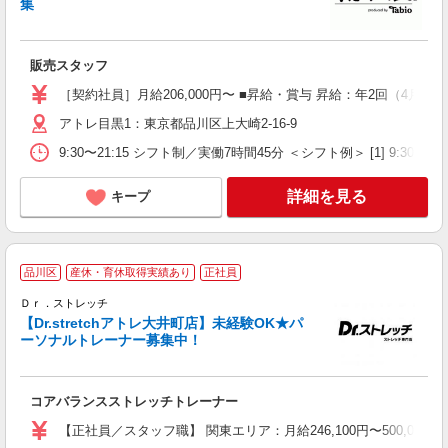
集
未
昇
駅
販売スタッフ
あ
［契約社員］月給206,000円〜 ■昇給・賞与 昇給：年2回（4月・1
アトレ目黒1：東京都品川区上大崎2-16-9
9:30〜21:15 シフト制／実働7時間45分 ＜シフト例＞ [1] 9:30〜
詳細を見る
キープ
◆
品川区
産休・育休取得実績あり
正社員
Ｄｒ．ストレッチ
【Dr.stretchアトレ大井町店】未経験OK★パ
ーソナルトレーナー募集中！
勤
未
コアバランスストレッチトレーナー
ム
あ
【正社員／スタッフ職】 関東エリア：月給246,100円〜500,000