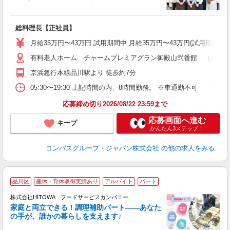
ま
総料理長【正社員】
入
卒
月給35万円〜43万円 試用期間中 月給35万円〜43万円(試用期間3ヶ
ミ
あ
有料老人ホーム チャームプレミアグラン御殿山弐番館 （東京都品
休
京浜急行本線品川駅より 徒歩約7分
か
05:30〜19:30 上記時間の内、8時間勤務。 ※車通勤不可 
応募締め切り2026/08/22 23:59まで
応募画面へ進む
キープ
かんたん3ステップ！
コンパスグループ・ジャパン株式会社
の他の求人をみる
品川区
産休・育休取得実績あり
アルバイト
パート
調
株式会社HITOWA フードサービスカンパニー
家庭と両立できる！調理補助パート――あなた
の手が、誰かの暮らしを支えます♪