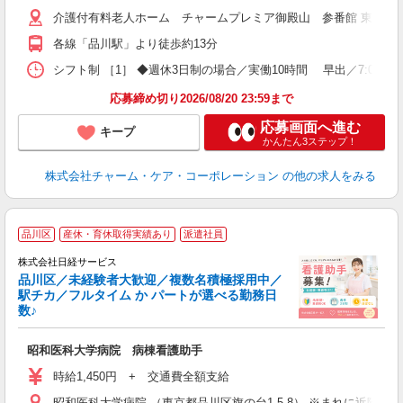
介護付有料老人ホーム チャームプレミア御殿山 参番館 東京都品川区
各線「品川駅」より徒歩約13分
シフト制 ［1］ ◆週休3日制の場合／実働10時間 早出／7:00〜18:00 日
応募締め切り2026/08/20 23:59まで
応募画面へ進む
キープ
かんたん3ステップ！
株式会社チャーム・ケア・コーポレーション
の他の求人をみる
品川区
産休・育休取得実績あり
派遣社員
(
株式会社日経サービス
品川区／未経験者大歓迎／複数名積極採用中／
駅チカ／フルタイム か パートが選べる勤務日
数♪
し
昭和医科大学病院 病棟看護助手
友
躍
時給1,450円 + 交通費全額支給
み
昭和医科大学病院 （東京都品川区旗の台1-5-8） ※まれに近