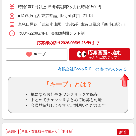
夫
時給1800円以上 ※研修期間3ヶ月は時給1500円
中
■武蔵小山店 東京都品川区小山3丁目21-13
自
産
東急目黒線「武蔵小山駅」徒歩2分 東急目黒線「西小山駅」徒歩11
登
7:00〜22:00の内、実働8時間シフト制
応募締め切り2026/09/09 23:59まで
応募画面へ進む
キープ
かんたん3ステップ！
有限会社Coo＆RIKU
の他の求人をみる
「キープ」とは？
気になるお仕事をワンクリックで保存
まとめてチェック＆まとめて応募も可能
会員登録無しで今すぐご利用いただけます
品川区
産休・育休取得実績あり
正社員
新着