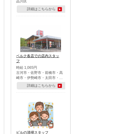
品川区
詳細はこちらから
ベルク各店での店内スタッ
フ
時給 1,065円
古河市・佐野市・前橋市・高
崎市・伊勢崎市・太田市・館
林市・藤岡市・大泉町・さい
詳細はこちらから
たま市北区・川越市・熊谷
市・行田市・秩父市・所沢
市・飯能市・東松山市・坂戸
市・鶴ケ島市・千葉市中央
区・市川市・松戸市・習志野
市・柏市・流山市・八千代
市・足立区・江戸川区・八王
子市・町田市
ビルの清掃スタッフ