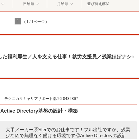
日給順
月給順
並び替え解除
1
( 1 / 1ページ )
した福利厚生／人を支える仕事！就労支援員／残業ほぼナシ♪
クニカルキャリアサポート部/26-0432867
tive Directory基盤の設計・構築
大手メーカー系SIerでのお仕事です！フル出社ですが、残業
少なめで無理なく働ける環境です◎Active Directoryの設計