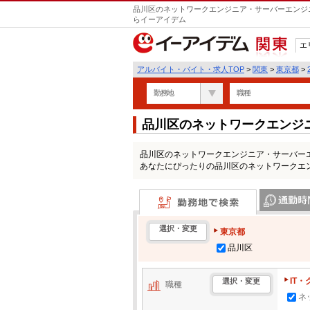
品川区のネットワークエンジニア・サーバーエンジニ
らイーアイデム
エ
関東
アルバイト・バイト・求人TOP
>
関東
>
東京都
>
勤務地
職種
品川区のネットワークエンジ
トの求人情報一覧
品川区のネットワークエンジニア・サーバー
あなたにぴったりの品川区のネットワークエ
勤務地で検索
通勤時間・区
選択・変更
東京都
品川区
IT
選択・変更
職種
ネ