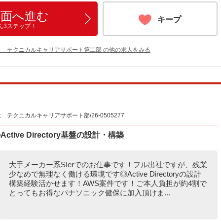
画面へ進む
キープ
ん3ステップ！
社 テクニカルキャリアサポート第二部 の他の求人をみる
クニカルキャリアサポート部/26-0505277
tive Directory基盤の設計・構築
大手メーカー系SIerでのお仕事です！フル出社ですが、残業
少なめで無理なく働ける環境です◎Active Directoryの設計
構築経験活かせます！AWS案件です！ご本人負担が約4割で
とってもお得なパナソニック健保に加入頂けま...