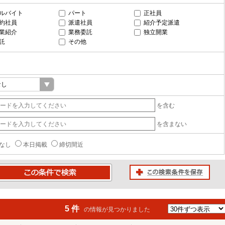
ルバイト
パート
正社員
約社員
派遣社員
紹介予定派遣
業紹介
業務委託
独立開業
託
その他
を含む
を含まない
なし
本日掲載
締切間近
この検索条件を保存
条件で検索
5 件
の情報が見つかりました