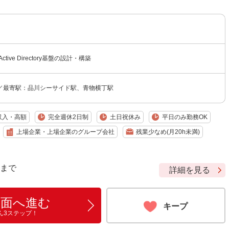
tive Directory基盤の設計・構築
／最寄駅：品川シーサイド駅、青物横丁駅
収入・高額
完全週休2日制
土日祝休み
平日のみ勤務OK
上場企業・上場企業のグループ会社
残業少なめ(月20h未満)
9 まで
詳細を見る
画面へ進む
キープ
ん3ステップ！