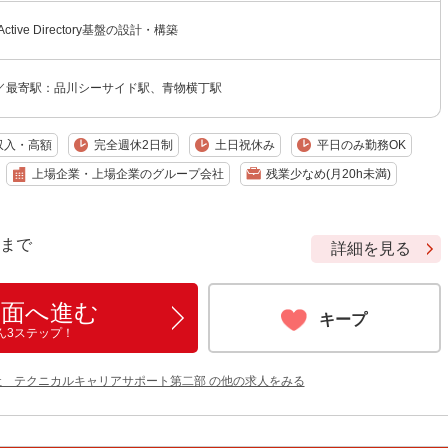
tive Directory基盤の設計・構築
／最寄駅：品川シーサイド駅、青物横丁駅
収入・高額
完全週休2日制
土日祝休み
平日のみ勤務OK
上場企業・上場企業のグループ会社
残業少なめ(月20h未満)
9 まで
詳細を見る
画面へ進む
キープ
ん3ステップ！
社 テクニカルキャリアサポート第二部 の他の求人をみる