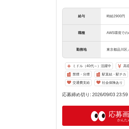
給与
時給2900円
職種
AWS環境でのAc
勤務地
東京都品川区
ミドル（40代～）活躍中
高
禁煙・分煙
駅直結・駅チカ
交通費支給
社会保険あり
応募締め切り: 2026/09/03 23:5
応募
かんた