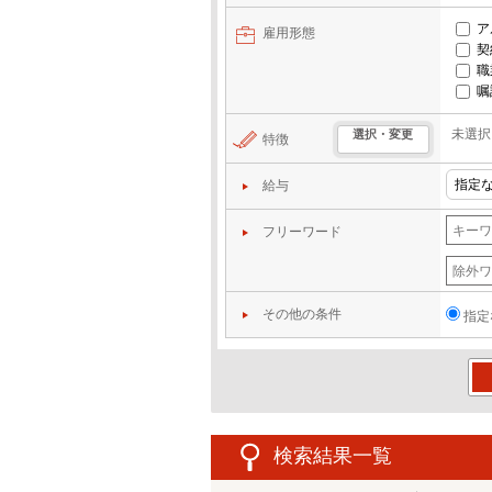
ア
雇用形態
契
職
嘱
未選択
選択・変更
特徴
給与
フリーワード
その他の条件
指定
この
検索結果一覧