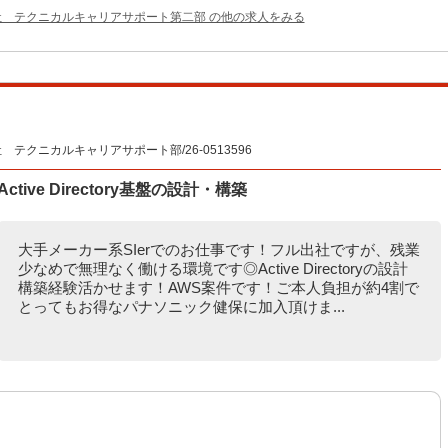
社 テクニカルキャリアサポート第二部 の他の求人をみる
クニカルキャリアサポート部/26-0513596
ive Directory基盤の設計・構築
大手メーカー系SIerでのお仕事です！フル出社ですが、残業
少なめで無理なく働ける環境です◎Active Directoryの設計
構築経験活かせます！AWS案件です！ご本人負担が約4割で
とってもお得なパナソニック健保に加入頂けま...