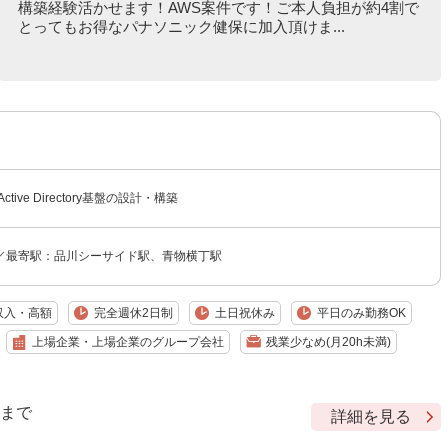
構築経験活かせます！AWS案件です！ご本人負担が約4割で
とってもお得なパナソニック健保に加入頂けま...
tive Directory基盤の設計・構築
／最寄駅：品川シーサイド駅、青物横丁駅
収入・高額
完全週休2日制
土日祝休み
平日のみ勤務OK
上場企業・上場企業のグループ会社
残業少なめ(月20h未満)
9 まで
詳細を見る