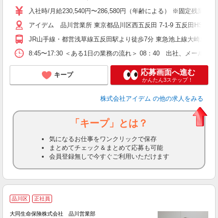
入社時/月給230,540円〜286,580円（年齢による） ※固定残
アイデム 品川営業所 東京都品川区西五反田 7-1-9 五反田HS ビ
JR山手線・都営浅草線五反田駅より徒歩7分 東急池上線大崎広小
8:45〜17:30 ＜ある1日の業務の流れ＞ 08：40 出社、
応募画面へ進む
キープ
かんたん3ステップ！
株式会社アイデム
の他の求人をみる
「キープ」とは？
気になるお仕事をワンクリックで保存
まとめてチェック＆まとめて応募も可能
会員登録無しで今すぐご利用いただけます
品川区
正社員
大同生命保険株式会社 品川営業部