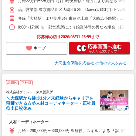
月給22万円〜25万円（採用時支給額・能力により異なる ※当社規
品川営業部 東京都品川区大崎3-6-28 Daiwa大崎3丁目ビル
各線「大崎駅」より徒歩3分 東急池上線「大崎広小路駅」より徒歩7
9:00〜17:00 ※一部営業所により始業時間の異なる場合（15〜
応募締め切り2026/08/31 23:59まで
応募画面へ進む
キープ
かんたん3ステップ！
大同生命保険株式会社
の他の求人をみる
品川区
正社員
み
株式会社グランド 東京営業所
＼大森駅から徒歩1分／未経験からキャリアを
飛躍できる☆彡人材コーディネーター・正社員
◎土日祝休み
ま
入
人材コーディネーター
与
月給：290,000円〜330,000円 ※経験、スキルによる ＊試用期
交