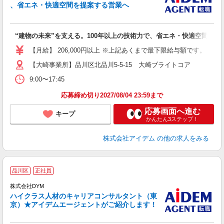
、省エネ・快適空間を提案する営業へ
る
た
“建物の未来”を支える。100年以上の技術力で、省エネ・快適空間を提
【月給】 206,000円以上 ※上記あくまで最下限給与額です。 経
【大崎事業所】品川区北品川5-5-15 大崎ブライトコア
9:00〜17:45
応募締め切り2027/08/04 23:59まで
応募画面へ進む
キープ
かんたん3ステップ！
株式会社アイデム
の他の求人をみる
品川区
正社員
株式会社DYM
ち
ハイクラス人材のキャリアコンサルタント（東
京）★アイデムエージェントがご紹介します！