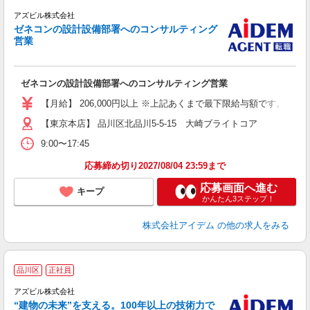
アズビル株式会社
ゼネコンの設計設備部署へのコンサルティング
営業
る
そ
式
ゼネコンの設計設備部署へのコンサルティング営業
【月給】 206,000円以上 ※上記あくまで最下限給与額です。 経
【東京本店】 品川区北品川5-5-15 大崎ブライトコア
9:00〜17:45
応募締め切り2027/08/04 23:59まで
応募画面へ進む
キープ
かんたん3ステップ！
株式会社アイデム
の他の求人をみる
品川区
正社員
ン
アズビル株式会社
“建物の未来”を支える。100年以上の技術力で