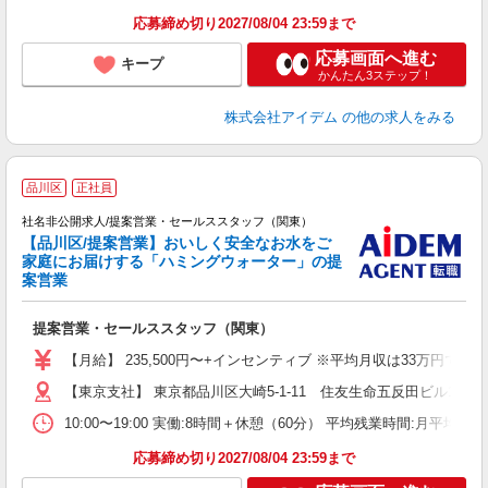
応募締め切り2027/08/04 23:59まで
応募画面へ進む
キープ
かんたん3ステップ！
株式会社アイデム
の他の求人をみる
品川区
正社員
案
社名非公開求人/提案営業・セールススタッフ（関東）
【品川区/提案営業】おいしく安全なお水をご
家庭にお届けする「ハミングウォーター」の提
な
案営業
提案営業・セールススタッフ（関東）
【月給】 235,500円〜+インセンティブ ※平均月収は33万円です
【東京支社】 東京都品川区大崎5-1-11 住友生命五反田ビル11F
10:00〜19:00 実働:8時間＋休憩（60分） 平均残業時間:月平均13
応募締め切り2027/08/04 23:59まで