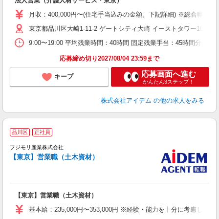
法人営業（介護人材サービス・東京）
月収：400,000円〜(住宅手当込みの金額。下記詳細) ※総合職 ：
東京都品川区大崎1-11-2 ゲートシティ大崎 イーストタワー10F
9:00〜19:00 平均残業時間：40時間 固定残業手当：45時間分
応募締め切り2027/08/04 23:59まで
応募画面へ進む
キープ
かんたん3ステップ！
株式会社アイデム
の他の求人をみる
品川区
正社員
材
フジモリ産業株式会社
【東京】営業職（土木資材）
【東京】営業職（土木資材）
基本給：235,000円〜353,000円 ※経験・能力を十分に考慮した上