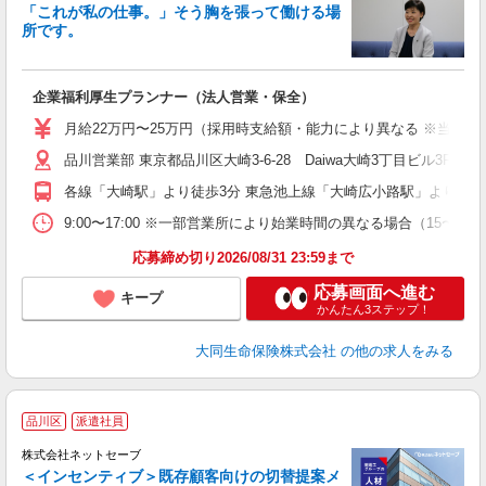
「これが私の仕事。」そう胸を張って働ける場
所です。
切
企業福利厚生プランナー（法人営業・保全）
月給22万円〜25万円（採用時支給額・能力により異なる ※当社規
品川営業部 東京都品川区大崎3-6-28 Daiwa大崎3丁目ビル
各線「大崎駅」より徒歩3分 東急池上線「大崎広小路駅」より徒歩7
9:00〜17:00 ※一部営業所により始業時間の異なる場合（15〜
応募締め切り2026/08/31 23:59まで
応募画面へ進む
キープ
かんたん3ステップ！
大同生命保険株式会社
の他の求人をみる
品川区
派遣社員
株式会社ネットセーブ
＜インセンティブ＞既存顧客向けの切替提案メ