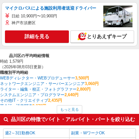
マイクロバスによる施設利用者送迎ドライバー
日給 10,900円〜10,900円
神戸市須磨区
詳細を見る
とりあえずキープ
品川区の平均時給情報
時給 1,579円
（2026年08月03日更新）
職種別平均時給
WEBディレクター・WEBプロデューサー
3,500円
ネットワークエンジニア・サーバーエンジニア
3,060円
ライター・編集・校正・フォトグラファー
2,800円
システムエンジニア・プログラマー
2,640円
その他IT・クリエイティブ
2,435円
英会話・語学関連
2,070円
もっと見る
ヘルプデスク・ユーザーサポート
1,911円
経理・人事・労務・総務・法務
1,871円
品川区の特徴でバイト・アルバイト・パートを絞り込む
コールセンター
1,855円
看護師・保健師・看護助手・助産師
1,836円
週2～3日勤務OK
副業・WワークOK
品川区の他の職種の平均時給を見る