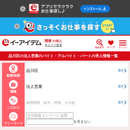
関東
の求人
▼エリア変更
品川区の法人営業のバイト・アルバイト・パートの求人情報一覧
品川区
選択
勤務地/駅
法人営業
選択
職種
雇用形態、給与、特徴、その他
選択
こだわり
を含まない
フリーワード