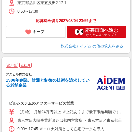
東京都品川区東五反田2-17-1
8:50〜17:30
応募締め切り2027/08/04 23:59まで
応募画面へ進む
キープ
かんたん3ステップ！
株式会社アイデム
の他の求人をみる
品川区
正社員
ン
アズビル株式会社
1906年創業、計測と制御の技術を追求してい
る老舗企業
る
そ
式
ビルシステムのアフターサービス営業
【月給】 月給24万円以上 ※上記あくまで最下限給与額です。 経
東京本店大崎事業所または都内営業所 ・東京本店／東京都品川区北品
9:00〜17:45 ※コロナ対策として在宅ワークを導入