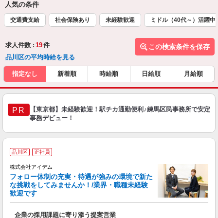
人気の条件
交通費支給
社会保険あり
未経験歓迎
ミドル（40代～）活躍中
求人件数 :
19
件
この検索条件を保存
品川区の平均時給を見る
指定なし
新着順
時給順
日給順
月給順
【東京都】未経験歓迎！駅チカ通勤便利♪練馬区民事務所で安定
PR
事務デビュー！
「
品川区
正社員
株式会社アイデム
フォロー体制の充実・待遇が強みの環境で新た
「
な挑戦をしてみませんか！/業界・職種未経験
歓迎です
イ
企業の採用課題に寄り添う提案営業