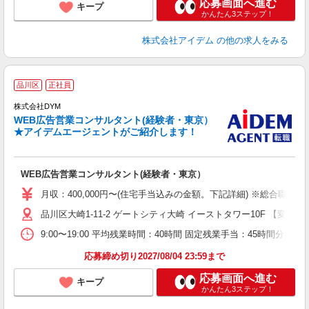
応募画面へ進む
キープ
かんたん3ステップ！
株式会社アイデム
の他の求人をみる
品川区
正社員
株式会社DYM
ち
WEB広告営業コンサルタント(経験者・東京）
★アイデムエージェントがご紹介します！
ケ
WEB広告営業コンサルタント(経験者・東京）
月収：400,000円〜(住宅手当込みの金額。下記詳細) ※総合職 ：
品川区大崎1-11-2 ゲートシティ大崎 イーストタワー10F 【変
9:00〜19:00 平均残業時間：40時間 固定残業手当：45時間分
応募締め切り2027/08/04 23:59まで
応募画面へ進む
キープ
かんたん3ステップ！