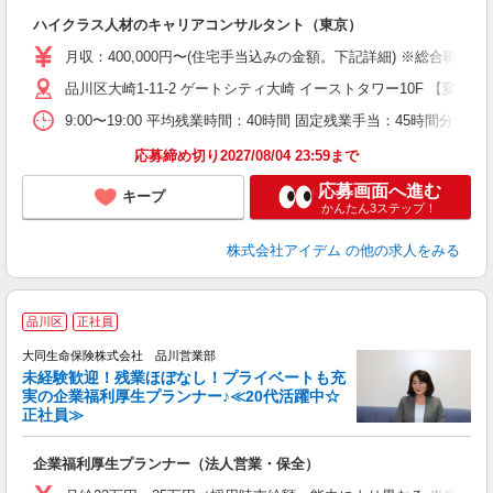
ケ
ハイクラス人材のキャリアコンサルタント（東京）
月収：400,000円〜(住宅手当込みの金額。下記詳細) ※総合職 ：
品川区大崎1-11-2 ゲートシティ大崎 イーストタワー10F 【変
9:00〜19:00 平均残業時間：40時間 固定残業手当：45時間分
応募締め切り2027/08/04 23:59まで
応募画面へ進む
キープ
かんたん3ステップ！
株式会社アイデム
の他の求人をみる
品川区
正社員
大同生命保険株式会社 品川営業部
未経験歓迎！残業ほぼなし！プライベートも充
実の企業福利厚生プランナー♪≪20代活躍中☆
正社員≫
企業福利厚生プランナー（法人営業・保全）