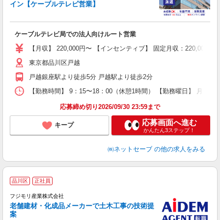
イン【ケーブルテレビ営業】
用
も
ケーブルテレビ局での法人向けルート営業
入
経
【月収】 220,000円〜 【インセンティブ】 固定月収：220,
ド
東京都品川区戸越
1
戸越銀座駅より徒歩5分 戸越駅より徒歩2分
な
制
【勤務時間】 9：15〜18：00（休憩1時間） 【勤務曜日】 月、
応募締め切り2026/09/30 23:59まで
応募画面へ進む
キープ
かんたん3ステップ！
㈱ネットセーブ
の他の求人をみる
品川区
正社員
材
フジモリ産業株式会社
老舗建材・化成品メーカーで土木工事の技術提
案