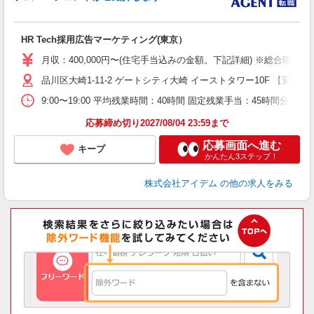
ケ
HR Tech採用広告マーケティング(東京）
月収：400,000円〜(住宅手当込みの金額。下記詳細) ※総合職 ：
品川区大崎1-11-2 ゲートシティ大崎 イーストタワー10F 【変
9:00〜19:00 平均残業時間：40時間 固定残業手当：45時間分
応募締め切り2027/08/04 23:59まで
応募画面へ進む
キープ
かんたん3ステップ！
株式会社アイデム
の他の求人をみる