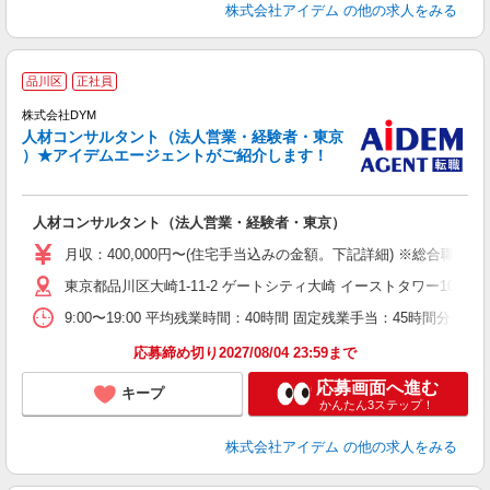
株式会社アイデム
の他の求人をみる
品川区
正社員
株式会社DYM
ち
人材コンサルタント（法人営業・経験者・東京
）★アイデムエージェントがご紹介します！
ケ
人材コンサルタント（法人営業・経験者・東京）
月収：400,000円〜(住宅手当込みの金額。下記詳細) ※総合職 ：
東京都品川区大崎1-11-2 ゲートシティ大崎 イーストタワー10F
9:00〜19:00 平均残業時間：40時間 固定残業手当：45時間分
応募締め切り2027/08/04 23:59まで
応募画面へ進む
キープ
かんたん3ステップ！
株式会社アイデム
の他の求人をみる