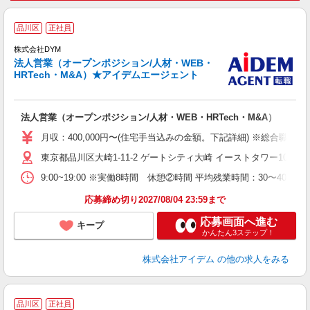
品川区
正社員
株式会社DYM
ち
法人営業（オープンポジション/人材・WEB・
HRTech・M&A）★アイデムエージェント
ケ
法人営業（オープンポジション/人材・WEB・HRTech・M&A）
月収：400,000円〜(住宅手当込みの金額。下記詳細) ※総合職 ：
東京都品川区大崎1-11-2 ゲートシティ大崎 イーストタワー10F
9:00~19:00 ※実働8時間 休憩②時間 平均残業時間：30〜40時間
応募締め切り2027/08/04 23:59まで
応募画面へ進む
キープ
かんたん3ステップ！
株式会社アイデム
の他の求人をみる
品川区
正社員
ン