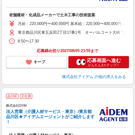
老舗建材・化成品メーカーで土木工事の技術提案
月給：220,000円〜400,000円 基本給：220,000〜400,0
東京都品川区東五反田2丁目17番1号 オーバルコート大崎 マーク
8:50〜17:30
応募締め切り2027/08/05 23:59まで
応募画面へ進む
キープ
かんたん3ステップ！
株式会社アイデム
の他の求人をみる
品川区
正社員
株式会社DYM
ち
法人営業（介護人材サービス・東京）/東京都
品川区★アイデムエージェントがご紹介します
！
ケ