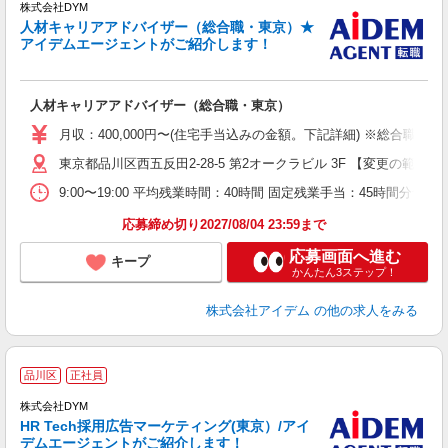
株式会社DYM
ち
人材キャリアアドバイザー（総合職・東京）★
アイデムエージェントがご紹介します！
ケ
人材キャリアアドバイザー（総合職・東京）
月収：400,000円〜(住宅手当込みの金額。下記詳細) ※総合職 ：
東京都品川区西五反田2-28-5 第2オークラビル 3F 【変更の範囲
9:00〜19:00 平均残業時間：40時間 固定残業手当：45時間分
応募締め切り2027/08/04 23:59まで
応募画面へ進む
キープ
かんたん3ステップ！
株式会社アイデム
の他の求人をみる
品川区
正社員
株式会社DYM
ち
HR Tech採用広告マーケティング(東京）/アイ
デムエージェントがご紹介します！