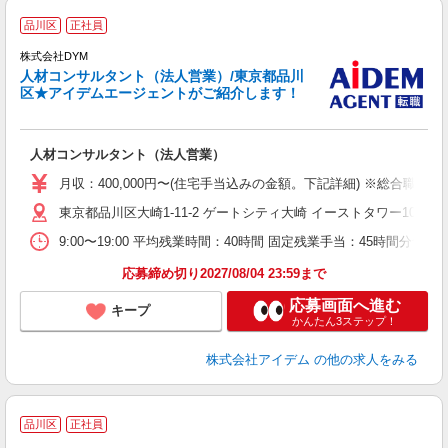
品川区
正社員
株式会社DYM
ち
人材コンサルタント（法人営業）/東京都品川
区★アイデムエージェントがご紹介します！
ケ
人材コンサルタント（法人営業）
月収：400,000円〜(住宅手当込みの金額。下記詳細) ※総合職 ：
東京都品川区大崎1-11-2 ゲートシティ大崎 イーストタワー10F
9:00〜19:00 平均残業時間：40時間 固定残業手当：45時間分
応募締め切り2027/08/04 23:59まで
応募画面へ進む
キープ
かんたん3ステップ！
株式会社アイデム
の他の求人をみる
品川区
正社員