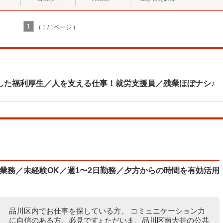
1
( 1 / 1ページ )
した福利厚生／人を支える仕事！就労支援員／残業ほぼナシ♪
業務／未経験OK／週1〜2日勤務／夕方からの時間を有効活用
品川区内でお仕事を探している方、 コミュニケーション力
に自信のある方、必見です♪ ただいま、品川区南大井の公共