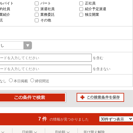
ルバイト
パート
正社員
約社員
派遣社員
紹介予定派遣
業紹介
業務委託
独立開業
託
その他
を含む
を含まない
なし
本日掲載
締切間近
この検索条件を保存
条件で検索
7 件
の情報が見つかりました
日給順
月給順
並び替え解除