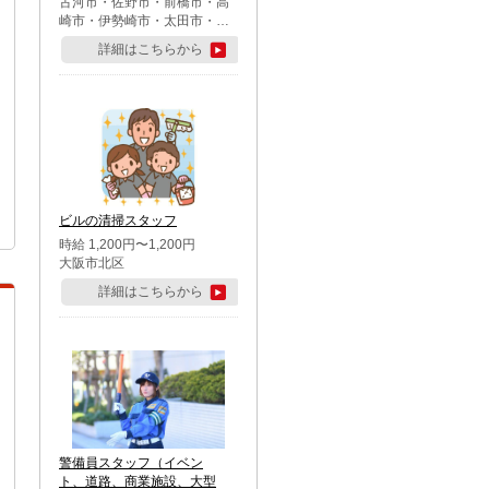
古河市・佐野市・前橋市・高
崎市・伊勢崎市・太田市・館
林市・藤岡市・大泉町・さい
詳細はこちらから
たま市北区・川越市・熊谷
市・行田市・秩父市・所沢
市・飯能市・東松山市・坂戸
市・鶴ケ島市・千葉市中央
区・市川市・松戸市・習志野
市・柏市・流山市・八千代
市・足立区・江戸川区・八王
子市・町田市
ビルの清掃スタッフ
時給 1,200円〜1,200円
大阪市北区
詳細はこちらから
警備員スタッフ（イベン
ト、道路、商業施設、大型