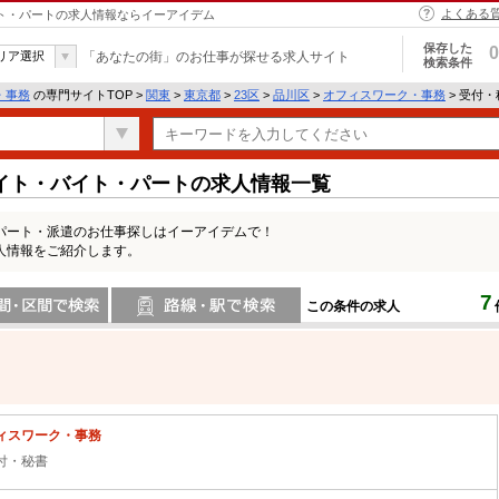
よくある
イト・パートの求人情報ならイーアイデム
保存した
0
リア選択
「あなたの街」のお仕事が探せる求人サイト
検索条件
・事務
の専門サイトTOP >
関東
>
東京都
>
23区
>
品川区
>
オフィスワーク・事務
> 受付
イト・バイト・パートの求人情報一覧
パート・派遣のお仕事探しはイーアイデムで！
人情報をご紹介します。
7
この条件の求人
間で検索
路線・駅・駅で検索
ィスワーク・事務
付・秘書