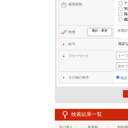
ア
雇用形態
契
職
嘱
未選択
選択・変更
特徴
給与
フリーワード
その他の条件
指定
この
検索結果一覧
並び替え ：
新着順
時給順