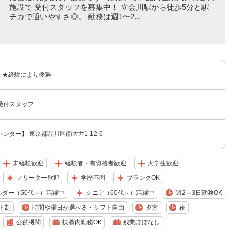
施設で 受付スタッフを募集中！ 立会川駅から徒歩5分と駅
チカで通いやすさ◎。 勤務は週1〜2...
円〜 ★経験により優遇
受付スタッフ
ンター】 東京都品川区南大井1-12-6
未経験歓迎
経験者・有資格者歓迎
大学生歓迎
フリーター歓迎
学歴不問
ブランクOK
ルダー（50代～）活躍中
シニア（60代～）活躍中
週2～3日勤務OK
ト制
時間や曜日が選べる・シフト自由
夕方
夜
公的機関
扶養内勤務OK
残業ほぼなし