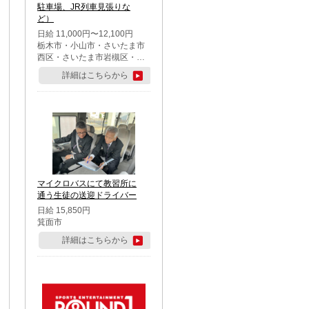
駐車場、JR列車見張りな
ど）
日給 11,000円〜12,100円
栃木市・小山市・さいたま市
西区・さいたま市岩槻区・久
喜市・蓮田市
詳細はこちらから
マイクロバスにて教習所に
通う生徒の送迎ドライバー
日給 15,850円
箕面市
詳細はこちらから