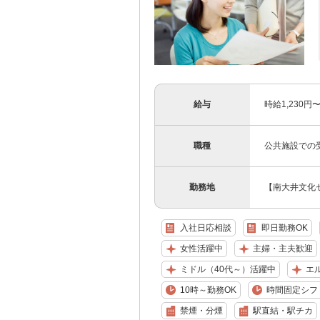
給与
時給1,230
職種
公共施設での
勤務地
【南大井文化セ
入社日応相談
即日勤務OK
女性活躍中
主婦・主夫歓迎
ミドル（40代～）活躍中
エ
10時～勤務OK
時間固定シフ
禁煙・分煙
駅直結・駅チカ