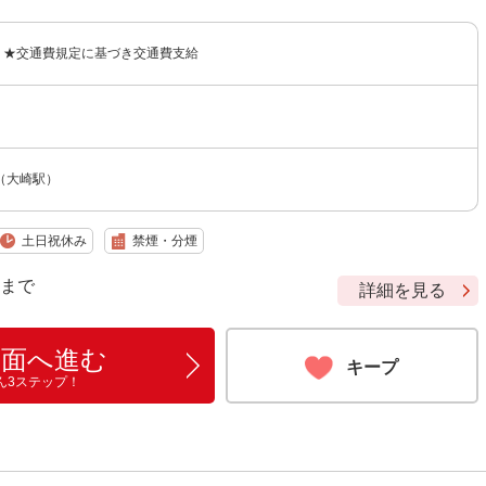
0円 ★交通費規定に基づき交通費支給
（大崎駅）
土日祝休み
禁煙・分煙
9 まで
詳細を見る
画面へ進む
キープ
ん3ステップ！