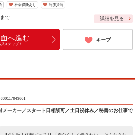
給
社会保険あり
制服貸与
9 まで
詳細を見る
画面へ進む
キープ
ん3ステップ！
117843601
材メーカー／スタート日相談可／土日祝休み／秘書のお仕事で
駅近 受入体制バッチリ 「自分らしく働きたい」 そんなあな