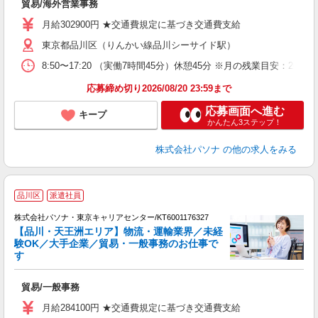
貿易/海外営業事務
交
月給302900円 ★交通費規定に基づき交通費支給
東京都品川区（りんかい線品川シーサイド駅）
8:50〜17:20 （実働7時間45分）休憩45分 ※月の残業目安
応募締め切り2026/08/20 23:59まで
応募画面へ進む
キープ
かんたん3ステップ！
株式会社パソナ
の他の求人をみる
品川区
派遣社員
株式会社パソナ・東京キャリアセンター/KT6001176327
【品川・天王洲エリア】物流・運輸業界／未経
験OK／大手企業／貿易・一般事務のお仕事で
す
援
交
貿易/一般事務
月給284100円 ★交通費規定に基づき交通費支給