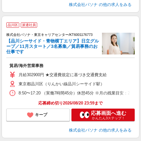
株式会社パソナ
の他の求人をみる
品川区
派遣社員
株式会社パソナ・東京キャリアセンター/KT6001176773
【品川シーサイド・青物横丁エリア】日立グル
ープ／11月スタート／3名募集／貿易事務のお
仕事です
青
貿易/海外営業事務
交
月給302900円 ★交通費規定に基づき交通費支給
東京都品川区（りんかい線品川シーサイド駅）
8:50〜17:20 （実働7時間45分）休憩45分 ※月の残業目安
応募締め切り2026/08/20 23:59まで
応募画面へ進む
キープ
かんたん3ステップ！
株式会社パソナ
の他の求人をみる