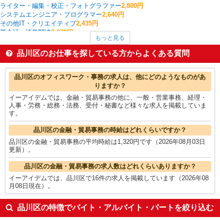
ライター・編集・校正・フォトグラファー
2,800円
システムエンジニア・プログラマー
2,640円
その他IT・クリエイティブ
2,435円
英会話・語学関連
2,070円
もっと見る
ヘルプデスク・ユーザーサポート
1,911円
経理・人事・労務・総務・法務
1,871円
品川区のお仕事を探している方からよくある質問
コールセンター
1,855円
看護師・保健師・看護助手・助産師
1,836円
品川区の他の職種の平均時給を見る
品川区のオフィスワーク・事務の求人は、他にどのようなものがあ
りますか？
イーアイデムでは、金融・貿易事務の他に、一般・営業事務、経理・
人事・労務・総務・法務、受付・秘書など様々な求人を掲載していま
す。
品川区の金融・貿易事務の時給はどれくらいですか？
品川区の金融・貿易事務の平均時給は1,320円です（2026年08月03日
更新）。
品川区の金融・貿易事務の求人数はどれくらいありますか？
イーアイデムでは、品川区で16件の求人を掲載しています（2026年08
月08日現在）。
品川区の特徴でバイト・アルバイト・パートを絞り込む