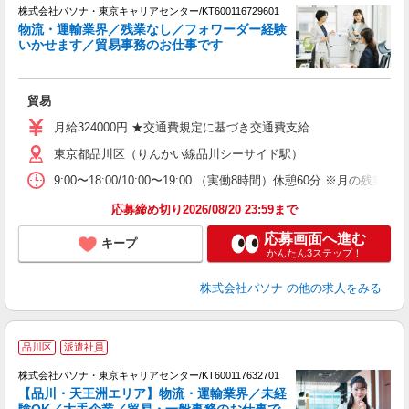
株式会社パソナ・東京キャリアセンター/KT600116729601
物流・運輸業界／残業なし／フォワーダー経験
いかせます／貿易事務のお仕事です
口
で
貿易
交
月給324000円 ★交通費規定に基づき交通費支給
東京都品川区（りんかい線品川シーサイド駅）
9:00〜18:00/10:00〜19:00 （実働8時間）休憩60分
応募締め切り2026/08/20 23:59まで
応募画面へ進む
キープ
かんたん3ステップ！
株式会社パソナ
の他の求人をみる
便
品川区
派遣社員
株式会社パソナ・東京キャリアセンター/KT600117632701
【品川・天王洲エリア】物流・運輸業界／未経