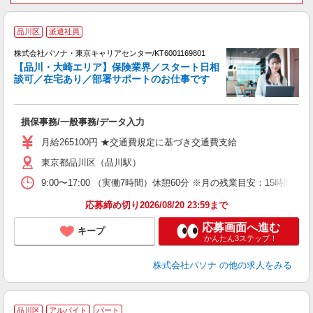
品川区
派遣社員
株式会社パソナ・東京キャリアセンター/KT6001169801
【品川・大崎エリア】保険業界／スタート日相
談可／在宅あり／部署サポートのお仕事です
口
ど
損保事務/一般事務/データ入力
交
月給265100円 ★交通費規定に基づき交通費支給
東京都品川区（品川駅）
9:00〜17:00 （実働7時間）休憩60分 ※月の残業目安：1
応募締め切り2026/08/20 23:59まで
応募画面へ進む
キープ
かんたん3ステップ！
株式会社パソナ
の他の求人をみる
品川区
アルバイト
パート