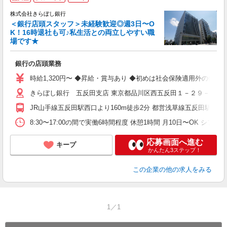
株式会社きらぼし銀行
＜銀行店頭スタッフ＞未経験歓迎◎週3日〜O
K！16時退社も可♪私生活との両立しやすい職
場です★
ま
銀行の店頭業務
女
～
時給1,320円〜 ◆昇給・賞与あり ◆初めは社会保険適用外の働き方
シ
きらぼし銀行 五反田支店 東京都品川区西五反田１－２９－１ 
な
JR山手線五反田駅西口より160m徒歩2分 都営浅草線五反田駅西口よ
8:30〜17:00の間で実働6時間程度 休憩1時間 月10日〜O
応募画面へ進む
キープ
かんたん3ステップ！
この企業
の他の求人をみる
1／1