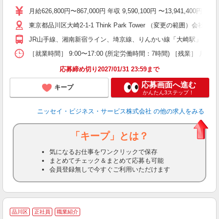
月給626,800円〜867,000円 年収 9,590,100円 〜1
東京都品川区大崎2-1-1 Think Park Tower （変更の範囲
JR山手線、湘南新宿ライン、埼京線、りんかい線「大崎駅」より徒
［就業時間］ 9:00〜17:00 (所定労働時間：7時間) ［残業］ 月間
応募締め切り2027/01/31 23:59まで
応募画面へ進む
キープ
かんたん3ステップ！
ニッセイ・ビジネス・サービス株式会社
の他の求人をみる
「キープ」とは？
気になるお仕事をワンクリックで保存
まとめてチェック＆まとめて応募も可能
会員登録無しで今すぐご利用いただけます
お
品川区
正社員
職業紹介