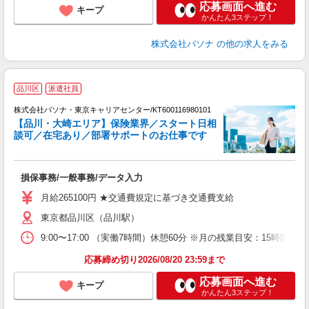
応募画面へ進む
キープ
かんたん3ステップ！
株式会社パソナ
の他の求人をみる
品川区
派遣社員
株式会社パソナ・東京キャリアセンター/KT600116980101
【品川・大崎エリア】保険業界／スタート日相
談可／在宅あり／部署サポートのお仕事です
口
ど
損保事務/一般事務/データ入力
交
月給265100円 ★交通費規定に基づき交通費支給
東京都品川区（品川駅）
9:00〜17:00 （実働7時間）休憩60分 ※月の残業目安：1
応募締め切り2026/08/20 23:59まで
応募画面へ進む
キープ
かんたん3ステップ！