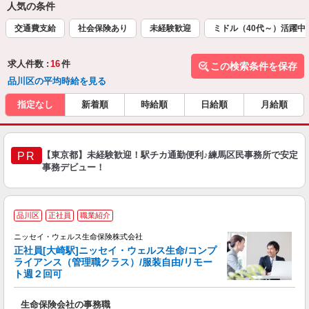
人気の条件
交通費支給
社会保険あり
未経験歓迎
ミドル（40代～）活躍中
求人件数 :
16
件
この検索条件を保存
品川区の平均時給を見る
指定なし
新着順
時給順
日給順
月給順
【東京都】未経験歓迎！駅チカ通勤便利♪練馬区民事務所で安定
PR
事務デビュー！
お
品川区
正社員
職業紹介
ニッセイ・ウェルス生命保険株式会社
正社員[大崎駅]ニッセイ・ウェルス生命/コンプ
ライアンス（管理職クラス）/服装自由/リモー
ト週２回可
し
生命保険会社の事務職