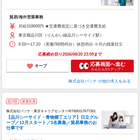
ナ
交
貿易/海外営業事務
月給318600円 ★交通費規定に基づき交通費支給
東京都品川区（りんかい線品川シーサイド駅）
8:50〜17:20 （実働7時間45分）休憩45分 ※月の残業目安
応募締め切り2026/08/20 23:59まで
応募画面へ進む
キープ
かんたん3ステップ！
株式会社パソナ
の他の求人をみる
品川区
派遣社員
株式会社パソナ・東京キャリアセンター/KT600117677301
【品川シーサイド・青物横丁エリア】日立グル
ープ／12月スタート／3名募集／貿易事務のお
仕事です
す