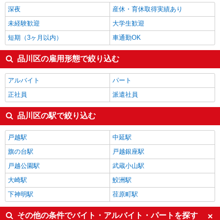
深夜
産休・育休取得実績あり
未経験歓迎
大学生歓迎
短期（3ヶ月以内）
車通勤OK
品川区の雇用形態で絞り込む
アルバイト
パート
正社員
派遣社員
品川区の駅で絞り込む
戸越駅
中延駅
旗の台駅
戸越銀座駅
戸越公園駅
武蔵小山駅
大崎駅
鮫洲駅
下神明駅
荏原町駅
その他の条件でバイト・アルバイト・パートを探す