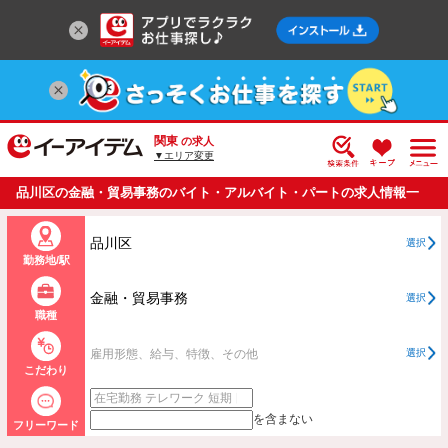
関東
の求人
▼エリア変更
品川区の金融・貿易事務のバイト・アルバイト・パートの求人情報一
覧
品川区
選択
勤務地/駅
金融・貿易事務
選択
職種
雇用形態、給与、特徴、その他
選択
こだわり
を含まない
フリーワード