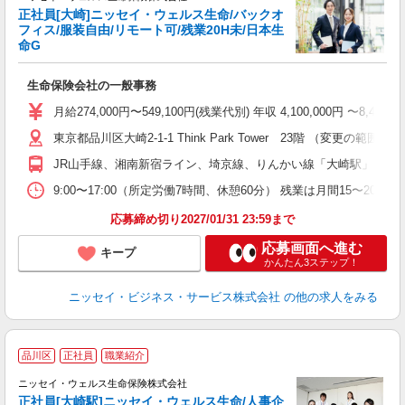
正社員[大崎]ニッセイ・ウェルス生命/バックオ
フィス/服装自由/リモート可/残業20H未/日本生
リ
命G
生命保険会社の一般事務
月給274,000円〜549,100円(残業代別) 年収 4,100,00
東京都品川区大崎2-1-1 Think Park Tower 23階 （変
JR山手線、湘南新宿ライン、埼京線、りんかい線「大崎駅」より徒
9:00〜17:00（所定労働7時間、休憩60分） 残業は月間15〜20時
応募締め切り2027/01/31 23:59まで
応募画面へ進む
キープ
かんたん3ステップ！
ニッセイ・ビジネス・サービス株式会社
の他の求人をみる
お
品川区
正社員
職業紹介
ニッセイ・ウェルス生命保険株式会社
正社員[大崎駅]ニッセイ・ウェルス生命/人事企