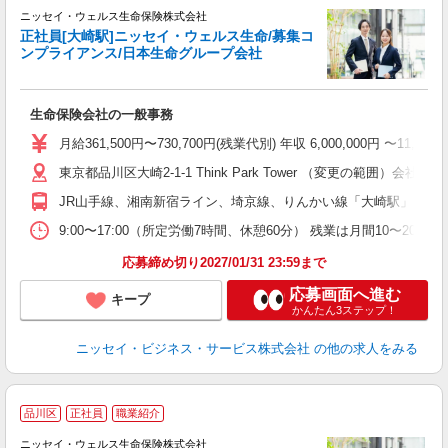
ニッセイ・ウェルス生命保険株式会社
正社員[大崎駅]ニッセイ・ウェルス生命/募集コ
ンプライアンス/日本生命グループ会社
に
生命保険会社の一般事務
月給361,500円〜730,700円(残業代別) 年収 6,000
東京都品川区大崎2-1-1 Think Park Tower （変更の範囲）会社
JR山手線、湘南新宿ライン、埼京線、りんかい線「大崎駅」より徒
9:00〜17:00（所定労働7時間、休憩60分） 残業は月間10〜20時
応募締め切り2027/01/31 23:59まで
応募画面へ進む
キープ
かんたん3ステップ！
ニッセイ・ビジネス・サービス株式会社
の他の求人をみる
お
品川区
正社員
職業紹介
ニッセイ・ウェルス生命保険株式会社