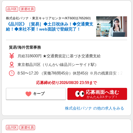
駅
品川区
派遣社員
株式会社パソナ・東京キャリアセンター/KT600117652601
《品川区》［貿易］◆土日祝休み！◆交通費支
給！◆来社不要！web面談で登録完了！
ナ
交
貿易/海外営業事務
月給318600円 ★交通費規定に基づき交通費支給
東京都品川区（りんかい線品川シーサイド駅）
8:50〜17:20 （実働7時間45分）休憩45分 ※月の残業目安
応募締め切り2026/08/20 23:59まで
応募画面へ進む
キープ
かんたん3ステップ！
株式会社パソナ
の他の求人をみる
駅
品川区
派遣社員