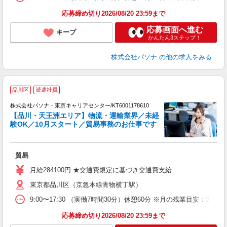
応募締め切り2026/08/20 23:59まで
応募画面へ進む
キープ
かんたん3ステップ！
株式会社パソナ
の他の求人をみる
品川区
派遣社員
株式会社パソナ・東京キャリアセンター/KT6001178610
【品川・天王洲エリア】物流・運輸業界／未経
験OK／10月スタート／貿易事務のお仕事です
援
交
貿易
月給284100円 ★交通費規定に基づき交通費支給
東京都品川区（京急本線青物横丁駅）
9:00〜17:30 （実働7時間30分）休憩60分 ※月の残業目安
応募締め切り2026/08/20 23:59まで