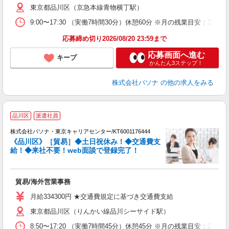
東京都品川区（京急本線青物横丁駅）
9:00〜17:30 （実働7時間30分）休憩60分 ※月の残業目安
応募締め切り2026/08/20 23:59まで
応募画面へ進む
キープ
かんたん3ステップ！
株式会社パソナ
の他の求人をみる
品川区
派遣社員
株式会社パソナ・東京キャリアセンター/KT6001176444
《品川区》［貿易］◆土日祝休み！◆交通費支
給！◆来社不要！web面談で登録完了！
談
貿易/海外営業事務
交
月給334300円 ★交通費規定に基づき交通費支給
東京都品川区（りんかい線品川シーサイド駅）
8:50〜17:20 （実働7時間45分）休憩45分 ※月の残業目安