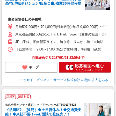
画/管理職ポジション/服装自由/残業30時間程度
わ
生命保険会社の事務職
月給597,900円〜701,899円(残業代別) 年収 9,000,
東京都品川区大崎2-1-1 Think Park Tower （変更の範囲
JR山手線、湘南新宿ライン、埼京線、りんかい線「大崎駅」より徒
［就業時間］ 9:00〜17:00 (所定労働時間：7時間) ［残業
応募締め切り2027/01/31 23:59まで
応募画面へ進む
キープ
かんたん3ステップ！
ニッセイ・ビジネス・サービス株式会社
の他の求人をみる
駅
品川区
派遣社員
株式会社パソナ・東京キャリアセンター/KT6001176526
《品川区》［貿易］◆土日祝休み！◆交通費支
給！◆来社不要！web面談で登録完了！