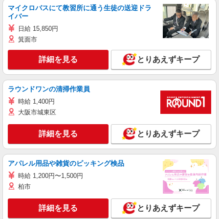
マイクロバスにて教習所に通う生徒の送迎ドラ
イバー
日給 15,850円
箕面市
詳細を見る
とりあえずキープ
ラウンドワンの清掃作業員
時給 1,400円
大阪市城東区
詳細を見る
とりあえずキープ
アパレル用品や雑貨のピッキング検品
時給 1,200円〜1,500円
柏市
詳細を見る
とりあえずキープ