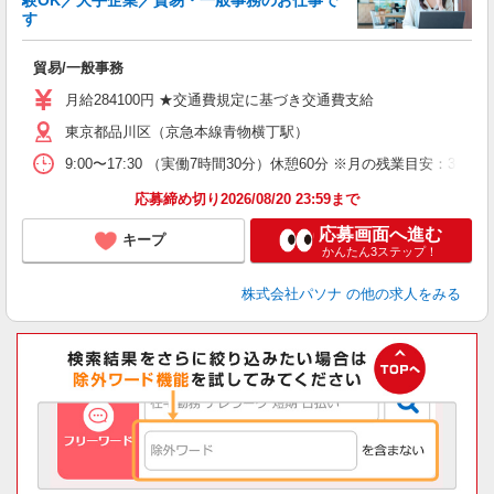
験OK／大手企業／貿易・一般事務のお仕事で
す
期
ー
貿易/一般事務
交
月給284100円 ★交通費規定に基づき交通費支給
東京都品川区（京急本線青物横丁駅）
9:00〜17:30 （実働7時間30分）休憩60分 ※月の残業目安
応募締め切り2026/08/20 23:59まで
応募画面へ進む
キープ
かんたん3ステップ！
株式会社パソナ
の他の求人をみる