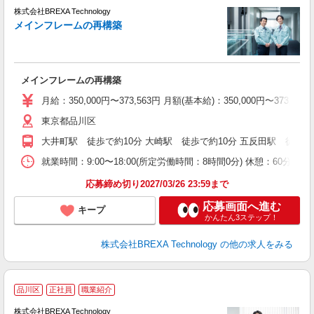
株式会社BREXA Technology
メインフレームの再構築
ス
メインフレームの再構築
月給：350,000円〜373,563円 月額(基本給)：350,0
東京都品川区
大井町駅 徒歩で約10分 大崎駅 徒歩で約10分 五反田駅 徒歩で
就業時間：9:00〜18:00(所定労働時間：8時間0分) 休憩：60
応募締め切り2027/03/26 23:59まで
応募画面へ進む
キープ
かんたん3ステップ！
株式会社BREXA Technology
の他の求人をみる
品川区
正社員
職業紹介
株式会社BREXA Technology