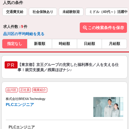
人気の条件
交通費支給
社会保険あり
未経験歓迎
ミドル（40代～）活躍中
求人件数 :
9
件
この検索条件を保存
品川区の平均時給を見る
指定なし
新着順
時給順
日給順
月給順
【東京都】京王グループの充実した福利厚生／人を支える仕
PR
事！就労支援員／残業ほぼナシ♪
品川区
正社員
職業紹介
株式会社BREXA Technology
PLCエンジニア
さ
で
PLCエンジニア