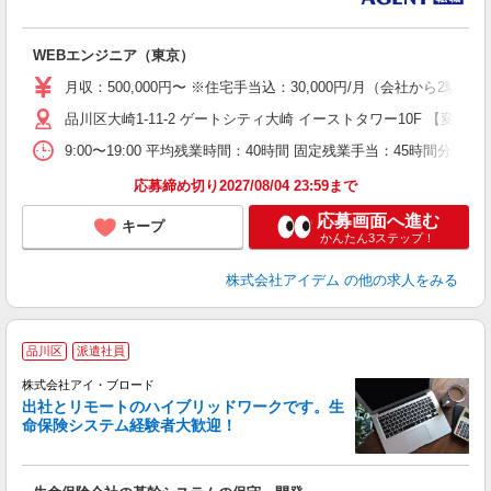
ケ
WEBエンジニア（東京）
月収：500,000円〜 ※住宅手当込：30,000円/月（会社から2駅
品川区大崎1-11-2 ゲートシティ大崎 イーストタワー10F 【変
9:00〜19:00 平均残業時間：40時間 固定残業手当：45時間分
応募締め切り2027/08/04 23:59まで
応募画面へ進む
キープ
かんたん3ステップ！
株式会社アイデム
の他の求人をみる
★
品川区
派遣社員
入
株式会社アイ・ブロード
歓
出社とリモートのハイブリッドワークです。生
土
命保険システム経験者大歓迎！