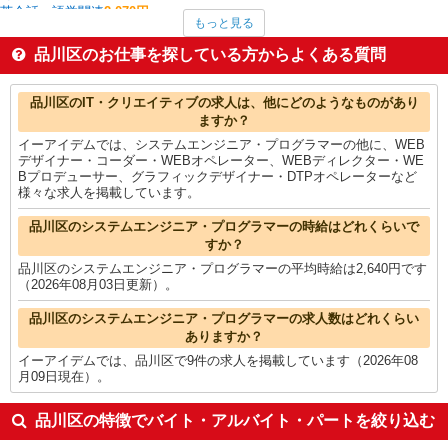
英会話・語学関連
2,070円
もっと見る
ヘルプデスク・ユーザーサポート
1,911円
経理・人事・労務・総務・法務
1,871円
品川区のお仕事を探している方からよくある質問
コールセンター
1,855円
看護師・保健師・看護助手・助産師
1,836円
品川区の他の職種の平均時給を見る
品川区のIT・クリエイティブの求人は、他にどのようなものがあり
ますか？
イーアイデムでは、システムエンジニア・プログラマーの他に、WEB
デザイナー・コーダー・WEBオペレーター、WEBディレクター・WE
Bプロデューサー、グラフィックデザイナー・DTPオペレーターなど
様々な求人を掲載しています。
品川区のシステムエンジニア・プログラマーの時給はどれくらいで
すか？
品川区のシステムエンジニア・プログラマーの平均時給は2,640円です
（2026年08月03日更新）。
品川区のシステムエンジニア・プログラマーの求人数はどれくらい
ありますか？
イーアイデムでは、品川区で9件の求人を掲載しています（2026年08
月09日現在）。
品川区の特徴でバイト・アルバイト・パートを絞り込む