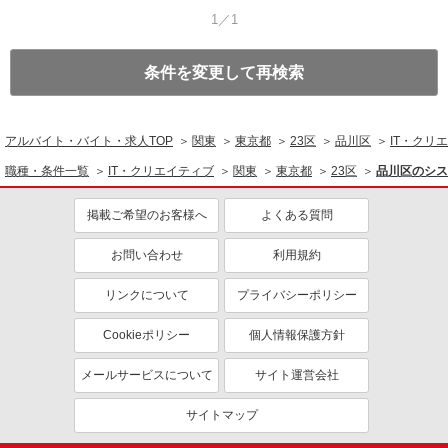
1／1
条件を変更して再検索
アルバイト・バイト・求人TOP
関東
東京都
23区
品川区
IT・クリ
職種・条件一覧
IT・クリエイティブ
関東
東京都
23区
品川区のシス
掲載ご希望のお客様へ
よくある質問
お問い合わせ
利用規約
リンクについて
プライバシーポリシー
Cookieポリシー
個人情報保護方針
メールサービスについて
サイト運営会社
サイトマップ