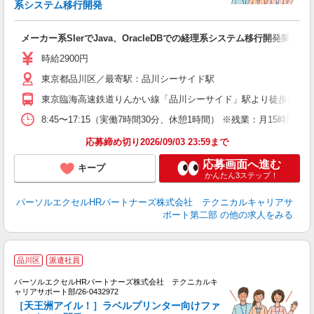
日
系システム移行開発
ー
費
メーカー系SIerでJava、OracleDBでの経理系システム移行開発業務
時給2900円
東京都品川区／最寄駅：品川シーサイド駅
東京臨海高速鉄道りんかい線「品川シーサイド」駅より徒歩5分
8:45〜17:15（実働7時間30分、休憩1時間） ※残業：月15
応募締め切り2026/09/03 23:59まで
応募画面へ進む
キープ
かんたん3ステップ！
パーソルエクセルHRパートナーズ株式会社 テクニカルキャリアサ
ポート第二部
の他の求人をみる
＼
品川区
派遣社員
期
パーソルエクセルHRパートナーズ株式会社 テクニカルキ
ナ
ャリアサポート部/26-0432972
ミ
［天王洲アイル！］ラベルプリンター向けファ