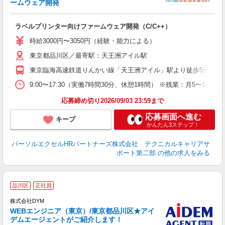
日
ームウェア開発
ー
ラベルプリンター向けファームウェア開発（C/C++）
時給3000円〜3050円（経験・能力による）
東京都品川区／最寄駅：天王洲アイル駅
東京臨海高速鉄道りんかい線「天王洲アイル」駅より徒歩5分
9:00〜17:30（実働7時間30分、休憩1時間） ※残業：月5〜1
応募締め切り2026/09/03 23:59まで
応募画面へ進む
キープ
かんたん3ステップ！
パーソルエクセルHRパートナーズ株式会社 テクニカルキャリアサ
ポート第二部
の他の求人をみる
品川区
正社員
株式会社DYM
ち
WEBエンジニア（東京）/東京都品川区★アイ
デムエージェントがご紹介します！