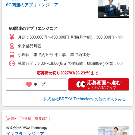
6G関連のアプリエンジニア
当
プ
6G関連のアプリエンジニア
月給：300,000円〜450,000円 月額(基本給)：300,00
東京都品川区
小岩駅 車で約10分 平井駅 車で約10分
就業時間：9:00〜18:00(所定労働時間：8時間0分) 休憩：6
応募締め切り2027/03/26 23:59まで
応募画面へ進む
キープ
かんたん3ステップ！
株式会社BREXA Technology
の他の求人をみる
品川区
正社員
職業紹介
・
株式会社BREXA Technology
ー
インフラエンジニア