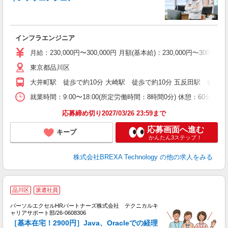
期
平
9
インフラエンジニア
月給：230,000円〜300,000円 月額(基本給)：230,00
東京都品川区
大井町駅 徒歩で約10分 大崎駅 徒歩で約10分 五反田駅 徒歩で
就業時間：9:00〜18:00(所定労働時間：8時間0分) 休憩：6
応募締め切り2027/03/26 23:59まで
応募画面へ進む
キープ
かんたん3ステップ！
株式会社BREXA Technology
の他の求人をみる
大
品川区
派遣社員
パーソルエクセルHRパートナーズ株式会社 テクニカルキ
す
ャリアサポート部/26-0608306
ミ
［基本在宅！2900円］Java、Oracleでの経理