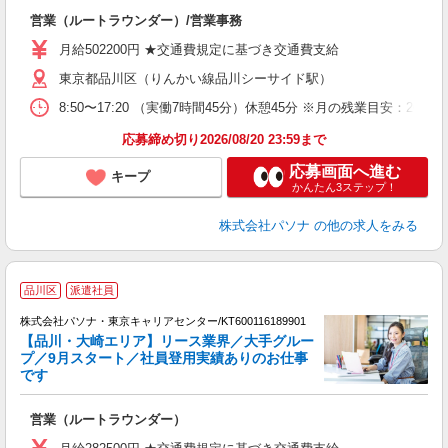
交
営業（ルートラウンダー）/営業事務
月給502200円 ★交通費規定に基づき交通費支給
東京都品川区（りんかい線品川シーサイド駅）
8:50〜17:20 （実働7時間45分）休憩45分 ※月の残業目安
応募締め切り2026/08/20 23:59まで
応募画面へ進む
キープ
かんたん3ステップ！
株式会社パソナ
の他の求人をみる
駅
品川区
派遣社員
株式会社パソナ・東京キャリアセンター/KT600116189901
【品川・大崎エリア】リース業界／大手グルー
プ／9月スタート／社員登用実績ありのお仕事
です
口
で
営業（ルートラウンダー）
交