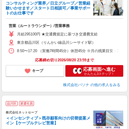
コンサルティング業界／日立グループ／営業経
験いかせます／スタート日相談可／事業サポー
トのお仕事です
や
サ
営業（ルートラウンダー）/営業事務
交
月給295100円 ★交通費規定に基づき交通費支給
東京都品川区（りんかい線品川シーサイド駅）
8:50〜17:20 （実働7時間45分）休憩45分 ※月の残業目安
応募締め切り2026/08/20 23:59まで
応募画面へ進む
キープ
かんたん3ステップ！
株式会社パソナ
の他の求人をみる
品川区
派遣社員
株式会社ネットセーブ
＜インセンティブ＞既存顧客向けの切替提案メ
イン【ケーブルテレビ営業】
用