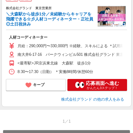
み
株式会社グランド 東京営業所
＼大森駅から徒歩1分／未経験からキャリアを
飛躍できる☆彡人材コーディネーター・正社員
◎土日祝休み
ま
入
人材コーディネーター
与
月給：290,000円〜330,000円 ※経験、スキルによる ＊試用期
交
南大井6-17-16 パークウィンビル501 株式会社グランド 東
<最寄駅>JR京浜東北線 大森駅 徒歩1分
8:30〜17:30（日勤） ＊実働8時間/休憩60分
応募画面へ進む
キープ
かんたん3ステップ！
株式会社グランド
の他の求人をみる
1／1