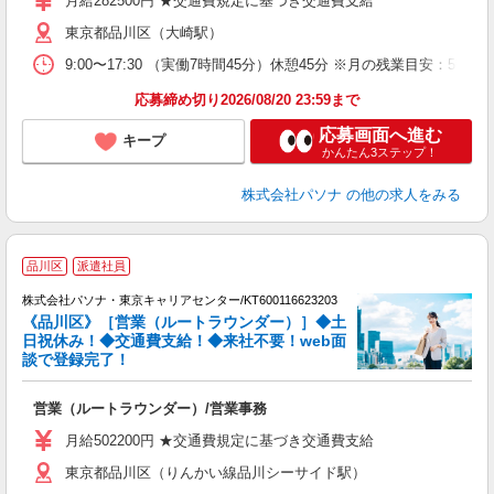
月給282500円 ★交通費規定に基づき交通費支給
東京都品川区（大崎駅）
9:00〜17:30 （実働7時間45分）休憩45分 ※月の残業目
応募締め切り2026/08/20 23:59まで
応募画面へ進む
キープ
かんたん3ステップ！
株式会社パソナ
の他の求人をみる
品川区
派遣社員
株式会社パソナ・東京キャリアセンター/KT600116623203
《品川区》［営業（ルートラウンダー）］◆土
日祝休み！◆交通費支給！◆来社不要！web面
談で登録完了！
い
交
営業（ルートラウンダー）/営業事務
月給502200円 ★交通費規定に基づき交通費支給
東京都品川区（りんかい線品川シーサイド駅）