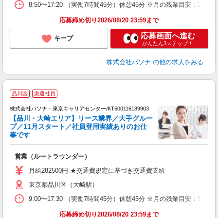
8:50〜17:20 （実働7時間45分）休憩45分 ※月の残業目安
応募締め切り2026/08/20 23:59まで
応募画面へ進む
キープ
かんたん3ステップ！
株式会社パソナ
の他の求人をみる
品川区
派遣社員
株式会社パソナ・東京キャリアセンター/KT600116189903
【品川・大崎エリア】リース業界／大手グルー
プ／11月スタート／社員登用実績ありのお仕
事です
い
交
営業（ルートラウンダー）
月給282500円 ★交通費規定に基づき交通費支給
東京都品川区（大崎駅）
9:00〜17:30 （実働7時間45分）休憩45分 ※月の残業目
応募締め切り2026/08/20 23:59まで