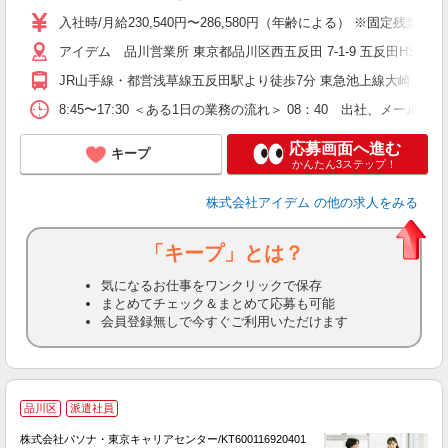
入社時/月給230,540円〜286,580円（年齢による） ※固定残
アイデム 品川営業所 東京都品川区西五反田 7-1-9 五反田HS ビ
JR山手線・都営浅草線五反田駅より徒歩7分 東急池上線大崎広小
8:45〜17:30 ＜ある1日の業務の流れ＞ 08：40 出社、
応募画面へ進む
キープ
かんたん3ステップ！
株式会社アイデム
の他の求人をみる
「キープ」とは？
気になるお仕事をワンクリックで保存
まとめてチェック＆まとめて応募も可能
会員登録無しで今すぐご利用いただけます
駅
品川区
派遣社員
株式会社パソナ・東京キャリアセンター/KT600116920401