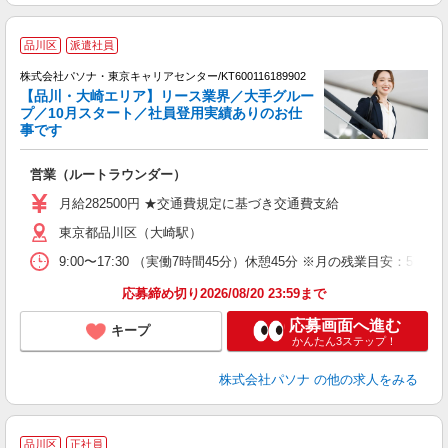
品川区
派遣社員
株式会社パソナ・東京キャリアセンター/KT600116189902
【品川・大崎エリア】リース業界／大手グルー
プ／10月スタート／社員登用実績ありのお仕
事です
「
交
営業（ルートラウンダー）
月給282500円 ★交通費規定に基づき交通費支給
東京都品川区（大崎駅）
9:00〜17:30 （実働7時間45分）休憩45分 ※月の残業目
応募締め切り2026/08/20 23:59まで
応募画面へ進む
キープ
かんたん3ステップ！
株式会社パソナ
の他の求人をみる
品川区
正社員