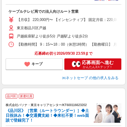
も
ケーブルテレビ局での法人向けルート営業
入
経
【月収】 220,000円〜 【インセンティブ】 固定月収：220,
ド
東京都品川区戸越
1
戸越銀座駅より徒歩5分 戸越駅より徒歩2分
な
制
【勤務時間】 9：15〜18：00（休憩1時間） 【勤務曜日】 月、
応募締め切り2026/09/30 23:59まで
応募画面へ進む
キープ
かんたん3ステップ！
㈱ネットセーブ
の他の求人をみる
駅
品川区
派遣社員
株式会社パソナ・東京キャリアセンター/KT600116623202
《品川区》［営業（ルートラウンダー）］◆土
日祝休み！◆交通費支給！◆来社不要！web面
談で登録完了！
ナ