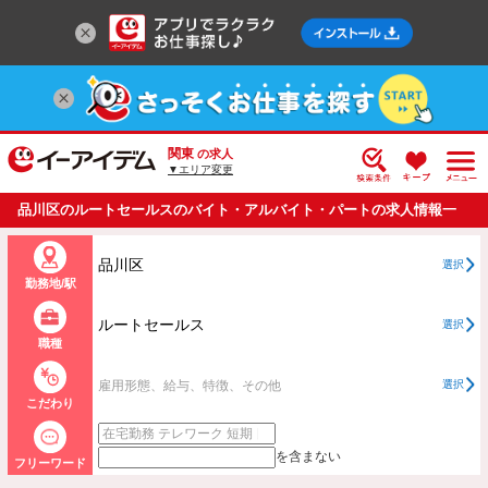
関東
の求人
▼エリア変更
品川区のルートセールスのバイト・アルバイト・パートの求人情報一
覧
品川区
選択
勤務地/駅
ルートセールス
選択
職種
雇用形態、給与、特徴、その他
選択
こだわり
を含まない
フリーワード