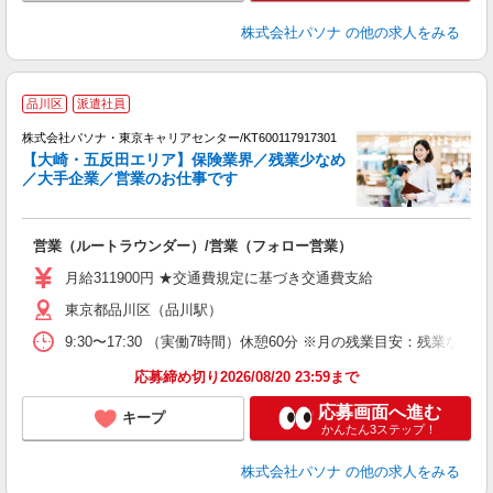
株式会社パソナ
の他の求人をみる
品川区
派遣社員
株式会社パソナ・東京キャリアセンター/KT600117917301
【大崎・五反田エリア】保険業界／残業少なめ
／大手企業／営業のお仕事です
談
営業（ルートラウンダー）/営業（フォロー営業）
交
月給311900円 ★交通費規定に基づき交通費支給
東京都品川区（品川駅）
9:30〜17:30 （実働7時間）休憩60分 ※月の残業目安：残
応募締め切り2026/08/20 23:59まで
応募画面へ進む
キープ
かんたん3ステップ！
株式会社パソナ
の他の求人をみる