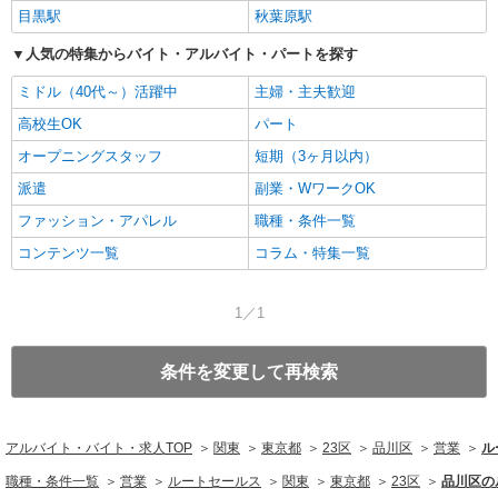
目黒駅
秋葉原駅
人気の特集からバイト・アルバイト・パートを探す
ミドル（40代～）活躍中
主婦・主夫歓迎
高校生OK
パート
オープニングスタッフ
短期（3ヶ月以内）
派遣
副業・WワークOK
ファッション・アパレル
職種・条件一覧
コンテンツ一覧
コラム・特集一覧
1／1
条件を変更して再検索
アルバイト・バイト・求人TOP
関東
東京都
23区
品川区
営業
ル
職種・条件一覧
営業
ルートセールス
関東
東京都
23区
品川区の