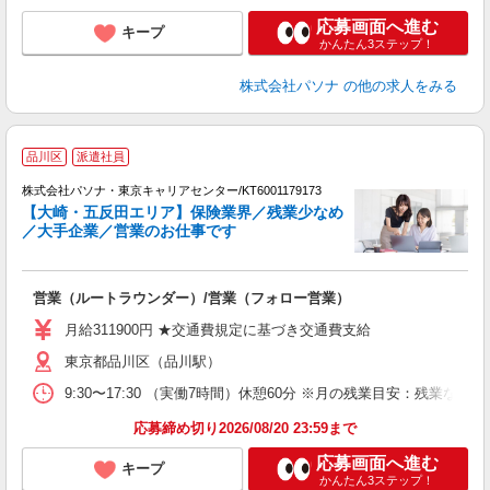
応募画面へ進む
キープ
かんたん3ステップ！
株式会社パソナ
の他の求人をみる
人
品川区
派遣社員
株式会社パソナ・東京キャリアセンター/KT6001179173
【大崎・五反田エリア】保険業界／残業少なめ
／大手企業／営業のお仕事です
や
サ
営業（ルートラウンダー）/営業（フォロー営業）
交
月給311900円 ★交通費規定に基づき交通費支給
東京都品川区（品川駅）
9:30〜17:30 （実働7時間）休憩60分 ※月の残業目安：残
応募締め切り2026/08/20 23:59まで
応募画面へ進む
キープ
かんたん3ステップ！