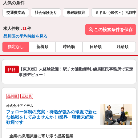
人気の条件
交通費支給
社会保険あり
未経験歓迎
ミドル（40代～）活躍中
求人件数 :
11
件
この検索条件を保存
品川区の平均時給を見る
指定なし
新着順
時給順
日給順
月給順
【東京都】未経験歓迎！駅チカ通勤便利♪練馬区民事務所で安定
PR
事務デビュー！
「
品川区
正社員
株式会社アイデム
フォロー体制の充実・待遇が強みの環境で新た
「
な挑戦をしてみませんか！/業界・職種未経験
歓迎です
イ
企業の採用課題に寄り添う提案営業