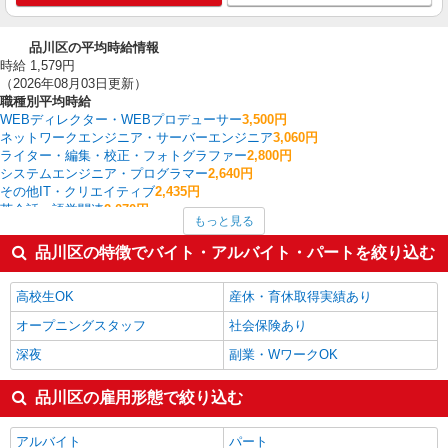
品川区の平均時給情報
時給 1,579円
（2026年08月03日更新）
職種別平均時給
WEBディレクター・WEBプロデューサー
3,500円
ネットワークエンジニア・サーバーエンジニア
3,060円
ライター・編集・校正・フォトグラファー
2,800円
システムエンジニア・プログラマー
2,640円
その他IT・クリエイティブ
2,435円
英会話・語学関連
2,070円
もっと見る
ヘルプデスク・ユーザーサポート
1,911円
経理・人事・労務・総務・法務
1,871円
品川区の特徴でバイト・アルバイト・パートを絞り込む
コールセンター
1,855円
看護師・保健師・看護助手・助産師
1,836円
高校生OK
産休・育休取得実績あり
品川区の他の職種の平均時給を見る
オープニングスタッフ
社会保険あり
深夜
副業・WワークOK
品川区の雇用形態で絞り込む
アルバイト
パート