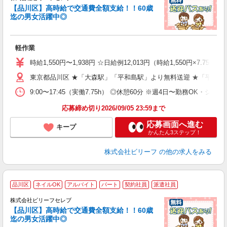
も
【品川区】高時給で交通費全額支給！！60歳
迄の男女活躍中◎
気
入
た
軽作業
第
ブ
時給1,550円〜1,938円 ☆日給例12,013円（時給1,550円×7.75h
払
東京都品川区 ★「大森駅」「平和島駅」より無料送迎 ★「平和島
型
ッ
9:00〜17:45（実働7.75h） ◎休憩60分 ※週4日〜勤務OK・シフ
満
応募締め切り2026/09/05 23:59まで
応募画面へ進む
キープ
かんたん3ステップ！
株式会社ビリーフ
の他の求人をみる
品川区
ネイルOK
アルバイト
パート
契約社員
派遣社員
株式会社ビリーフセレブ
も
【品川区】高時給で交通費全額支給！！60歳
迄の男女活躍中◎
気