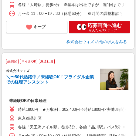
テ
各線「大崎駅」徒歩5分 ※基本は出社ですが、週1回までリモー
月〜金 11：00〜19：30（休憩60分） ※時間の調整相談可 
応募画面へ進む
キープ
かんたん3ステップ！
株式会社ウィズ
の他の求人をみる
品川区
ネイルOK
派遣社員
株式会社ウィズ
＼〜50代活躍中／未経験OK！ブライダル企業
み
での経理アシスタント
即
迎
未経験OKの日常経理
ル
昼
時給1800円 ★月収例：302,400円⇒時給1800円×実働8時間×21日
業
東京都品川区
勤
各線「天王洲アイル駅」徒歩3分、各線「品川駅」バス8分 ※業務
月〜金 10：00〜19：00（休憩60分） 【残業時間】月5〜10