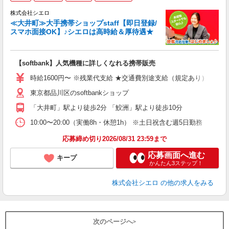
♪
株式会社シエロ
≪大井町≫大手携帯ショップstaff【即日登録/
スマホ面接OK】♪シエロは高時給＆厚待遇★
い
即
【softbank】人気機種に詳しくなれる携帯販売
躍
ー
時給1600円〜 ※残業代支給 ★交通費別途支給（規定あり） ゜+゜
自
東京都品川区のsoftbankショップ
ン
「大井町」駅より徒歩2分 「鮫洲」駅より徒歩10分
10:00〜20:00（実働8h・休憩1h） ※土日祝含む週5日勤務
応募締め切り2026/08/31 23:59まで
応募画面へ進む
キープ
かんたん3ステップ！
株式会社シエロ
の他の求人をみる
次のページへ