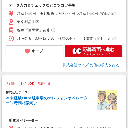
企
データ入力＆チェックなどコツコツ事務
W
格
時給1750円 ★月収例：262,500円⇒時給1750円×実働7.5時間×20
歓
東京都品川区
全
煙
各線「目黒駅」徒歩1分
勤
月〜金 9：00〜17：30（休憩60分） 【残業時間】月5時間程
応募画面へ進む
キープ
かんたん3ステップ！
株式会社ウィズ
の他の求人をみる
品川区
ネイルOK
派遣社員
カ
株式会社ウィズ
ね
≪未経験OK≫駐車場のテレフォンオペレータ
W
ー＼時間相談可／
迎
ル
受電オペレーター
K
勤