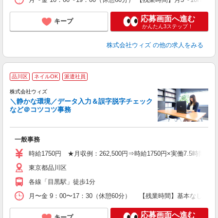
応募画面へ進む
キープ
かんたん3ステップ！
株式会社ウィズ
の他の求人をみる
品川区
ネイルOK
派遣社員
株式会社ウィズ
＼静かな環境／データ入力＆誤字脱字チェック
など＠コツコツ事務
す
一般事務
入
時給1750円 ★月収例：262,500円⇒時給1750円×実働7.5時間×20
迎
東京都品川区
ル
昼
各線「目黒駅」徒歩1分
業
あ
月〜金 9：00〜17：30（休憩60分） 【残業時間】基本なし 
応募画面へ進む
キープ