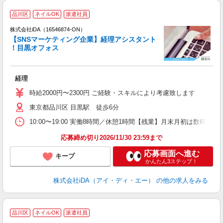
品川区
ネイルOK
派遣社員
株式会社iDA（16546874-ON）
【SNSマーケティング企業】経理アシスタント
！目黒オフォス
た
経理
入
日
時給2000円〜2300円 ご経験・スキルにより考慮致します
O
東京都品川区 目黒駅 徒歩6分
ン
祝
10:00〜19:00 実働8時間／休憩1時間【残業】月末月初は数時
額
応募締め切り2026/11/30 23:59まで
応募画面へ進む
キープ
かんたん3ステップ！
株式会社iDA（アイ・ディ・エー）
の他の求人をみる
品川区
ネイルOK
派遣社員
で