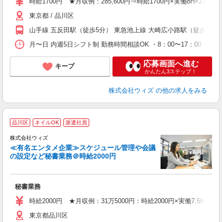
時給1700円 ★月収例：285,600円⇒時給1700円×実働8H×21日
東京都 / 品川区
山手線 五反田駅（徒歩5分） 東急池上線 大崎広小路駅（徒歩2分）
月〜日 内週5日シフト制 勤務時間相談OK ・8：00〜17：00（休憩6
応募画面へ進む
キープ
かんたん3ステップ！
株式会社ウィズ
の他の求人をみる
品川区
ネイルOK
派遣社員
株式会社ウィズ
≪有名エンタメ企業≫スケジュール管理や会議
の設定など秘書業務＠時給2000円
き
度
秘書業務
即
不
時給2000円 ★月収例：31万5000円：時給2000円×実働7.5H×21
務
東京都品川区
K