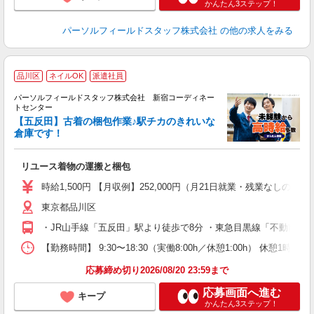
かんたん3ステップ！
パーソルフィールドスタッフ株式会社
の他の求人をみる
品川区
ネイルOK
派遣社員
パーソルフィールドスタッフ株式会社 新宿コーディネー
トセンター
企
【五反田】古着の梱包作業♪駅チカのきれいな
徴
倉庫です！
事
リユース着物の運搬と梱包
履
ネ
時給1,500円 【月収例】252,000円（月21日就業・残業なしの場
東京都品川区
・JR山手線「五反田」駅より徒歩で8分 ・東急目黒線「不動前」駅
【勤務時間】 9:30〜18:30（実働8:00h／休憩1:00h）
応募締め切り2026/08/20 23:59まで
応募画面へ進む
キープ
かんたん3ステップ！