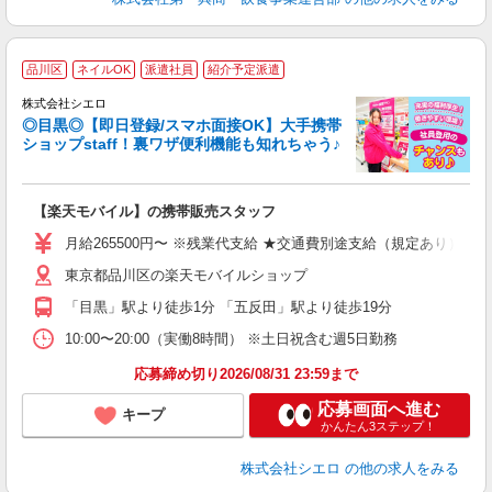
★
品川区
ネイルOK
派遣社員
紹介予定派遣
♪
株式会社シエロ
◎目黒◎【即日登録/スマホ面接OK】大手携帯
ショップstaff！裏ワザ便利機能も知れちゃう♪
理
【楽天モバイル】の携帯販売スタッフ
即
月給265500円〜 ※残業代支給 ★交通費別途支給（規定あり） ゜
あ
東京都品川区の楽天モバイルショップ
通
「目黒」駅より徒歩1分 「五反田」駅より徒歩19分
あ
10:00〜20:00（実働8時間） ※土日祝含む週5日勤務
応募締め切り2026/08/31 23:59まで
応募画面へ進む
キープ
かんたん3ステップ！
株式会社シエロ
の他の求人をみる