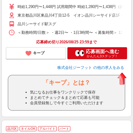
活
時給1,290円〜1,448円 試用期間中 時給1,280円〜1,438円（試用
j
東京都品川区東品川4丁目12-5 イオン品川シーサイド店1F・2F
迎
費
品川シーサイド駅スグ
＜勤務時間/日数＞ ・週2日〜 ・1日3時間〜 ＜募集時間＞ 12:00
応募締め切り2026/08/25 23:59まで
応募画面へ進む
キープ
かんたん3ステップ！
株式会社ジーフット
の他の求人をみる
「キープ」とは？
気になるお仕事をワンクリックで保存
まとめてチェック＆まとめて応募も可能
会員登録無しで今すぐご利用いただけます
品川区
ネイルOK
アルバイト
パート