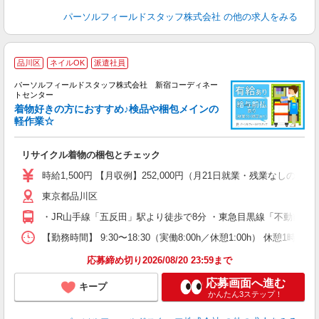
パーソルフィールドスタッフ株式会社
の他の求人をみる
◆
品川区
ネイルOK
派遣社員
パーソルフィールドスタッフ株式会社 新宿コーディネー
勤
トセンター
た
着物好きの方におすすめ♪検品や梱包メインの
同
軽作業☆
履
ネ
リサイクル着物の梱包とチェック
時給1,500円 【月収例】252,000円（月21日就業・残業なしの場
東京都品川区
・JR山手線「五反田」駅より徒歩で8分 ・東急目黒線「不動前」駅
【勤務時間】 9:30〜18:30（実働8:00h／休憩1:00h）
応募締め切り2026/08/20 23:59まで
応募画面へ進む
キープ
かんたん3ステップ！