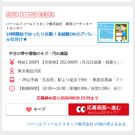
品川区
ネイルOK
派遣社員
パーソルフィールドスタッフ株式会社 新宿コーディネー
K
トセンター
★
10時開始でゆったり出勤！未経験OKのアパレ
就
ル仕分け★
仕
中古の帯や着物のキズ・汚れ確認
履
高
時給1,500円 【月収例】252,000円（月21日就業・残業なしの場
イ
東京都品川区
・JR山手線「五反田」駅より徒歩で8分 ・東急目黒線「不動前」
【勤務時間】 10:00〜19:00（実働8:00h／休憩1:00h
応募締め切り2026/08/20 23:59まで
応募画面へ進む
キープ
かんたん3ステップ！
パーソルフィールドスタッフ株式会社
の他の求人をみる