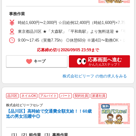
入
た
事務作業
第
ブ
時給1,600円〜2,000円 ☆日給例12,400円（時給1,600円×7.75h
払
東京都品川区 ★「大森駅」「平和島駅」より無料送迎 ★「平和島
型
ッ
9:00〜17:45（実働7.75h） ◎休憩60分 ※週4日〜勤務OK・シフ
満
応募締め切り2026/09/05 23:59まで
応募画面へ進む
キープ
かんたん3ステップ！
株式会社ビリーフ
の他の求人をみる
品川区
ネイルOK
アルバイト
パート
契約社員
派遣社員
株式会社ビリーフセレブ
い
【品川区】高時給で交通費全額支給！！60歳
迄の男女活躍中◎
は
入
た
［1］［2］軽作業 ［3］事務作業