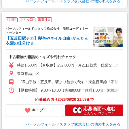
パーソルフィールドスタッフ株式会社
の他の求人をみる
品川区
ネイルOK
派遣社員
髪
ラ
パーソルフィールドスタッフ株式会社 新宿コーディネー
大
トセンター
中
【五反田駅チカ】髪色やネイル自由♪かんたん
衣類の仕分け☆
動
履
中古着物の箱詰め・キズや汚れチェック
高
分
時給1,500円 【月収例】252,000円（月21日就業・残業なしの場
東京都品川区
・JR山手線「五反田」駅より徒歩で8分 ・東急目黒線「不動前」
【勤務時間】 9:30〜18:30（実働8:00h／休憩1:00h）
応募締め切り2026/08/20 23:59まで
応募画面へ進む
キープ
かんたん3ステップ！
パーソルフィールドスタッフ株式会社
の他の求人をみる