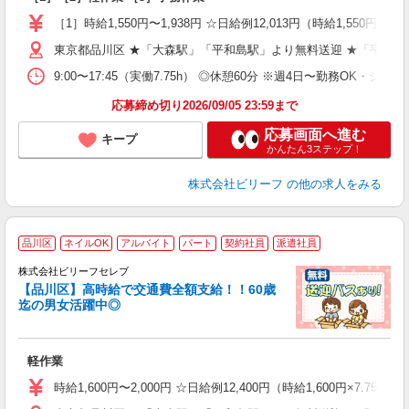
第
ブ
［1］時給1,550円〜1,938円 ☆日給例12,013円（時給1,550円×7.7
払
東京都品川区 ★「大森駅」「平和島駅」より無料送迎 ★「平和島
型
ッ
9:00〜17:45（実働7.75h） ◎休憩60分 ※週4日〜勤務OK・シフ
満
応募締め切り2026/09/05 23:59まで
応募画面へ進む
キープ
かんたん3ステップ！
株式会社ビリーフ
の他の求人をみる
品川区
ネイルOK
アルバイト
パート
契約社員
派遣社員
株式会社ビリーフセレブ
も
【品川区】高時給で交通費全額支給！！60歳
迄の男女活躍中◎
気
入
た
軽作業
第
ブ
時給1,600円〜2,000円 ☆日給例12,400円（時給1,600円×7.75h
払