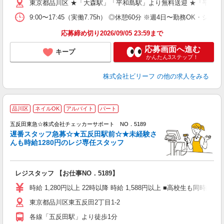
東京都品川区 ★「大森駅」「平和島駅」より無料送迎 ★「平和島
型
ッ
9:00〜17:45（実働7.75h） ◎休憩60分 ※週4日〜勤務OK・シフ
満
応募締め切り2026/09/05 23:59まで
応募画面へ進む
キープ
かんたん3ステップ！
株式会社ビリーフ
の他の求人をみる
品川区
ネイルOK
アルバイト
パート
の
定
五反田東急☆株式会社チェッカーサポート NO．5189
入
遅番スタッフ急募☆★五反田駅前☆★未経験さ
歓
んも時給1280円のレジ専任スタッフ
夫
中
務
レジスタッフ 【お仕事NO．5189】
べ
ル
時給 1,280円以上 22時以降 時給 1,588円以上 ■高校生も同時給
ワ
東京都品川区東五反田2丁目1-2
各線「五反田駅」より徒歩1分