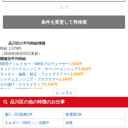
1／2
条件を変更して再検索
品川区の平均時給情報
時給 1,579円
（2026年08月03日更新）
職種別平均時給
WEBディレクター・WEBプロデューサー
3,500円
ネットワークエンジニア・サーバーエンジニア
3,060円
ライター・編集・校正・フォトグラファー
2,800円
システムエンジニア・プログラマー
2,640円
その他IT・クリエイティブ
2,435円
英会話・語学関連
2,070円
もっと見る
ヘルプデスク・ユーザーサポート
1,911円
経理・人事・労務・総務・法務
1,871円
品川区の他の特徴のお仕事
コールセンター
1,855円
看護師・保健師・看護助手・助産師
1,836円
週2～3日勤務OK
車通勤OK
品川区の他の職種の平均時給を見る
エルダー（50代～）活躍中
深夜