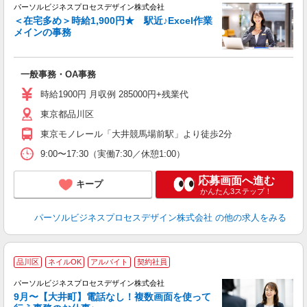
パーソルビジネスプロセスデザイン株式会社
入
＜在宅多め＞時給1,900円★ 駅近♪Excel作業
は
メインの事務
ブ
全
イ
一般事務・OA事務
（
時給1900円 月収例 285000円+残業代
給
東京都品川区
東京モノレール「大井競馬場前駅」より徒歩2分
9:00〜17:30（実働7:30／休憩1:00）
応募画面へ進む
キープ
かんたん3ステップ！
パーソルビジネスプロセスデザイン株式会社
の他の求人をみる
品川区
ネイルOK
アルバイト
契約社員
パーソルビジネスプロセスデザイン株式会社
や
9月〜【大井町】電話なし！複数画面を使って
入