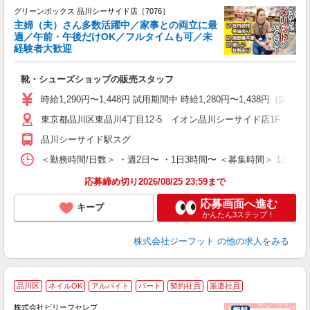
グリーンボックス 品川シーサイド店［7076］
主婦（夫）さん多数活躍中／家事との両立に最
適／午前・午後だけOK／フルタイムも可／未
経験者大歓迎
け
靴・シューズショップの販売スタッフ
履
活
時給1,290円〜1,448円 試用期間中 時給1,280円〜1,438円（試用
j
東京都品川区東品川4丁目12-5 イオン品川シーサイド店1F・2F
迎
費
品川シーサイド駅スグ
＜勤務時間/日数＞ ・週2日〜 ・1日3時間〜 ＜募集時間＞ 12:00
応募締め切り2026/08/25 23:59まで
応募画面へ進む
キープ
かんたん3ステップ！
株式会社ジーフット
の他の求人をみる
品川区
ネイルOK
アルバイト
パート
契約社員
派遣社員
株式会社ビリーフセレブ