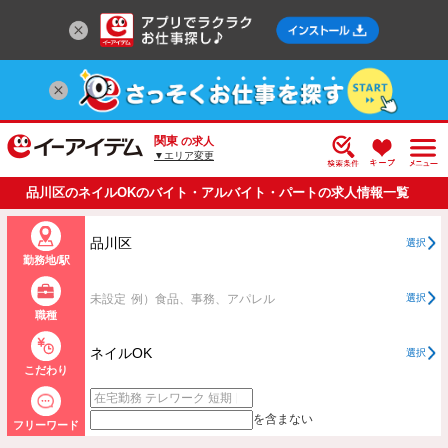
関東
の求人
▼エリア変更
品川区のネイルOKのバイト・アルバイト・パートの求人情報一覧
品川区
選択
勤務地/駅
未設定
例）食品、事務、アパレル
選択
職種
ネイルOK
選択
こだわり
を含まない
フリーワード