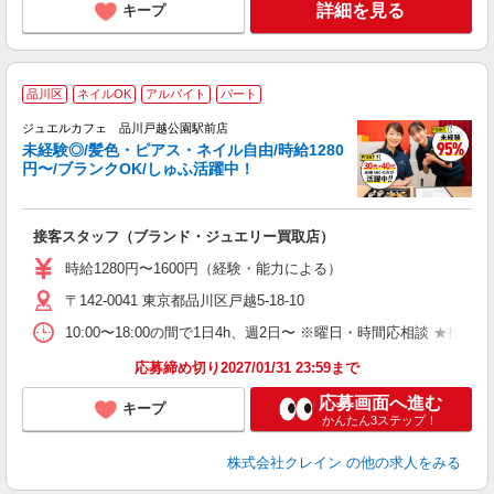
詳細を見る
キープ
品川区
ネイルOK
アルバイト
パート
ジュエルカフェ 品川戸越公園駅前店
未経験◎/髪色・ピアス・ネイル自由/時給1280
円〜/ブランクOK/しゅふ活躍中！
い
接客スタッフ（ブランド・ジュエリー買取店）
女
時給1280円〜1600円（経験・能力による）
ド
〒142-0041 東京都品川区戸越5-18-10
日
ピ
10:00〜18:00の間で1日4h、週2日〜 ※曜日・時間応相談 ★扶養内勤務可能
取
割
応募締め切り2027/01/31 23:59まで
応募画面へ進む
キープ
かんたん3ステップ！
株式会社クレイン
の他の求人をみる