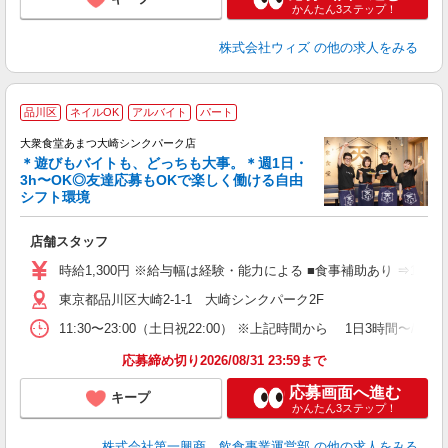
かんたん3ステップ！
株式会社ウィズ
の他の求人をみる
品川区
ネイルOK
アルバイト
パート
大衆食堂あまつ大崎シンクパーク店
＊遊びもバイトも、どっちも大事。＊週1日・
し
3h〜OK◎友達応募もOKで楽しく働ける自由
シフト環境
ラ
の
店舗スタッフ
入
者
時給1,300円 ※給与幅は経験・能力による ■食事補助あり ⇒1食
主
東京都品川区大崎2-1-1 大崎シンクパーク2F
K
る
11:30〜23:00（土日祝22:00） ※上記時間から 1日3
O
場
応募締め切り2026/08/31 23:59まで
W
応募画面へ進む
キープ
かんたん3ステップ！
株式会社第一興商 飲食事業運営部
の他の求人をみる