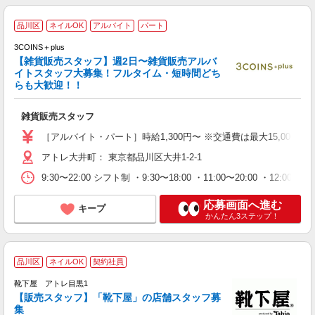
品川区
ネイルOK
アルバイト
パート
つ
3COINS＋plus
【雑貨販売スタッフ】週2日〜雑貨販売アルバ
イトスタッフ大募集！フルタイム・短時間どち
らも大歓迎！！
ん
未
雑貨販売スタッフ
給
み
［アルバイト・パート］時給1,300円〜 ※交通費は最大15,000円
W
アトレ大井町： 東京都品川区大井1-2-1
9:30〜22:00 シフト制 ・9:30〜18:00 ・11:00〜20:00 ・
応募画面へ進む
キープ
かんたん3ステップ！
品川区
ネイルOK
契約社員
靴下屋 アトレ目黒1
【販売スタッフ】「靴下屋」の店舗スタッフ募
か
集