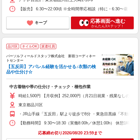
O
な
【販売】 6:30〜22:00頃 ※全時間帯応相談（特に・6:30
応募画面へ進む
キープ
かんたん3ステップ！
◆
品川区
ネイルOK
派遣社員
パーソルフィールドスタッフ株式会社 新宿コーディネー
が
トセンター
【五反田】アパレル経験を活かせる♪衣類の検
気
品や仕分け☆
務
履
中古着物や帯の仕分け・チェック・梱包作業
服
支
時給1,500円 【月収例】252,000円（月21日就業・残業なしの場
東京都品川区
・JR山手線「五反田」駅より徒歩で8分 ・東急目黒線「不動前」駅
【勤務時間】 9:30〜18:30（実働8:00h／休憩1:00h
応募締め切り2026/08/20 23:59まで