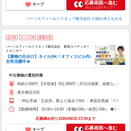
応募画面へ進む
キープ
かんたん3ステップ！
パーソルフィールドスタッフ株式会社
の他の求人をみる
品川区
ネイルOK
派遣社員
◎
パーソルフィールドスタッフ株式会社 新宿コーディネー
トセンター
手
【着物の仕分け】ネイルOK！オフィスビル内♪
女性活躍中★
き
中古着物の選別作業
履
週
時給1,500円 【月収例】252,000円（月21日就業・残業なしの場
費
東京都品川区
・JR山手線「五反田」駅より徒歩で8分 ・東急目黒線「不動前」
【勤務時間】 10:00〜19:00（実働8:00h／休憩1:00h）
応募締め切り2026/08/20 23:59まで
応募画面へ進む
キープ