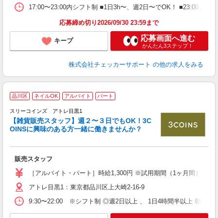
17:00〜23:00内シフト制 ■1日3h〜、週2日〜でOK！ ■
応募締め切り2026/09/30 23:59まで
応募画面へ進む
キープ
かんたん3ステップ！
株式会社チェッカーサポート
の他の求人をみる
品川区
ネイルOK
アルバイト
パート
つ
スリーコインズ アトレ目黒1
せ
【雑貨販売スタッフ】週２〜３日でもOK！3C
未
OINSに興味のある方一緒に働きませんか？
与
や
髪
販売スタッフ
［アルバイト・パート］時給1,300円 ※試用期間（1ヶ月間）：時給1
アトレ目黒1：東京都品川区上大崎2-16-9
9:30〜22:00 ※シフト制 ◎週2日以上 、 1日4時間半以上 朝番9: