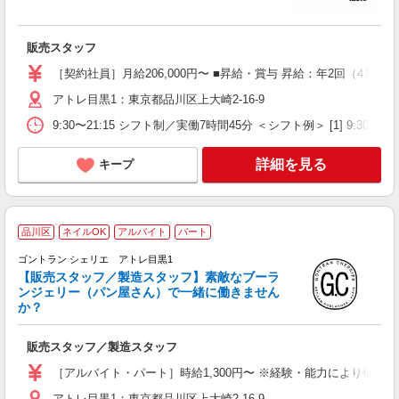
未
昇
駅
販売スタッフ
あ
［契約社員］月給206,000円〜 ■昇給・賞与 昇給：年2回（4月・1
アトレ目黒1：東京都品川区上大崎2-16-9
9:30〜21:15 シフト制／実働7時間45分 ＜シフト例＞ [1] 9:30〜
詳細を見る
キープ
品川区
ネイルOK
アルバイト
パート
ゴントラン シェリエ アトレ目黒1
珍
【販売スタッフ／製造スタッフ】素敵なブーラ
ンジェリー（パン屋さん）で一緒に働きません
か？
て
販売スタッフ／製造スタッフ
未
り
［アルバイト・パート］時給1,300円〜 ※経験・能力により優
日
アトレ目黒1：東京都品川区上大崎2-16-9