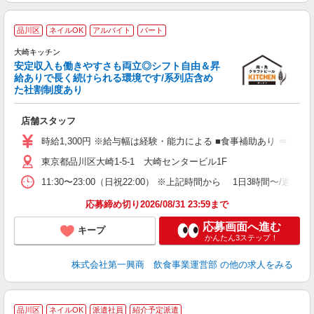
品川区
ネイルOK
アルバイト
パート
大崎キッチン
安定収入も働きやすさも両立◎シフト自由＆昇
げ
給ありで長く続けられる環境です/系列店含め
た社割制度あり
に
続
店舗スタッフ
入
者
時給1,300円 ※給与幅は経験・能力による ■食事補助あり ⇒1食
主
東京都品川区大崎1-5-1 大崎センタービル1F
K
る
11:30〜23:00（日祝22:00） ※上記時間から 1日3時
O
場
応募締め切り2026/08/31 23:59まで
W
応募画面へ進む
キープ
かんたん3ステップ！
株式会社第一興商 飲食事業運営部
の他の求人をみる
★
品川区
ネイルOK
派遣社員
紹介予定派遣