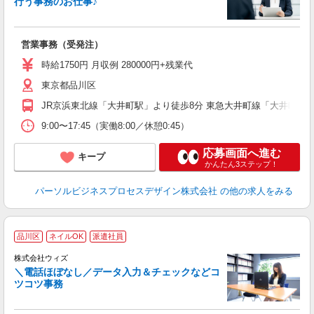
行う事務のお仕事♪
は
ブ
全
営業事務（受発注）
イ
業
時給1750円 月収例 280000円+残業代
録
東京都品川区
JR京浜東北線「大井町駅」より徒歩8分 東急大井町線「大井町駅
9:00〜17:45（実働8:00／休憩0:45）
応募画面へ進む
キープ
かんたん3ステップ！
パーソルビジネスプロセスデザイン株式会社
の他の求人をみる
品川区
ネイルOK
派遣社員
株式会社ウィズ
＼電話ほぼなし／データ入力＆チェックなどコ
ツコツ事務