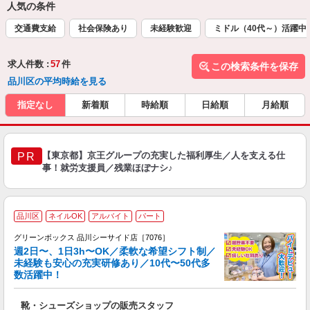
人気の条件
交通費支給
社会保険あり
未経験歓迎
ミドル（40代～）活躍中
求人件数 :
57
件
この検索条件を保存
品川区の平均時給を見る
指定なし
新着順
時給順
日給順
月給順
【東京都】京王グループの充実した福利厚生／人を支える仕
PR
事！就労支援員／残業ほぼナシ♪
品川区
ネイルOK
アルバイト
パート
グリーンボックス 品川シーサイド店［7076］
週2日〜、1日3h〜OK／柔軟な希望シフト制／
未経験も安心の充実研修あり／10代〜50代多
数活躍中！
後
靴・シューズショップの販売スタッフ
履