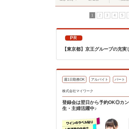
1
2
3
4
5
PR
【東京都】京王グループの充実
週1日勤務OK
アルバイト
パート
株式会社マイワーク
登録会は翌日から予約OK◎カ
生・主婦活躍中♪