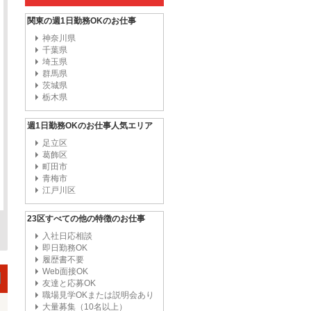
関東の週1日勤務OKのお仕事
神奈川県
千葉県
埼玉県
群馬県
茨城県
栃木県
週1日勤務OKのお仕事人気エリア
足立区
葛飾区
町田市
青梅市
江戸川区
23区すべての他の特徴のお仕事
入社日応相談
即日勤務OK
履歴書不要
Web面接OK
友達と応募OK
職場見学OKまたは説明会あり
大量募集（10名以上）