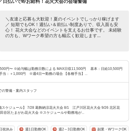
K／日払いで即お給料！花火大会の会場警備
＼友達と応募も大歓迎！夏のイベントでしっかり稼げます
／ 短期でもOK！週払い＆前払い制度ありで、収入面も安
心！ 花火大会などのイベントを支えるお仕事です。 未経験
の方も、Wワーク希望の方も幅広く歓迎します...
500円〜 ※給与幅は勤務日数による MAX日収11,500円 基本：日給10,500円
当：＋1,000円 ※週4日〜勤務の場合 【各種手当】...
での警備・案内スタッフ
ケジュール】 7/28 葛飾納涼花火大会 8/1 江戸川区花火大会 9/26 北区花
3 世田谷区たまがわ花火大会 ※スケジュールや勤務地が...
日祝休み
週1日勤務OK
週2～3日勤務OK
副業・WワークOK