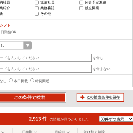
約社員
派遣社員
紹介予定派遣
業紹介
業務委託
独立開業
託
その他
-シフト
1日勤務OK
を含む
を含まない
なし
本日掲載
締切間近
この検索条件を保存
条件で検索
2,913 件
の情報が見つかりました
日給順
月給順
並び替え解除