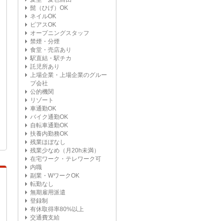
髭（ひげ）OK
ネイルOK
ピアスOK
オープニングスタッフ
禁煙・分煙
食堂・売店あり
駅直結・駅チカ
託児所あり
上場企業・上場企業のグルー
プ会社
公的機関
リゾート
車通勤OK
バイク通勤OK
自転車通勤OK
扶養内勤務OK
残業ほぼなし
残業少なめ（月20h未満）
在宅ワーク・テレワーク可
内職
副業・WワークOK
転勤なし
無期雇用派遣
登録制
有休取得率80%以上
交通費支給