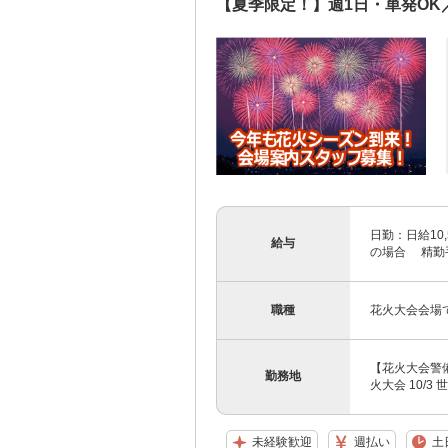
【夏季限定！】週1日・単発O
日勤：日給10,
給与
の場合 精勤手
職種
花火大会会場
【花火大会警備ス
勤務地
火大会 10/
未経験歓迎
週払い
土