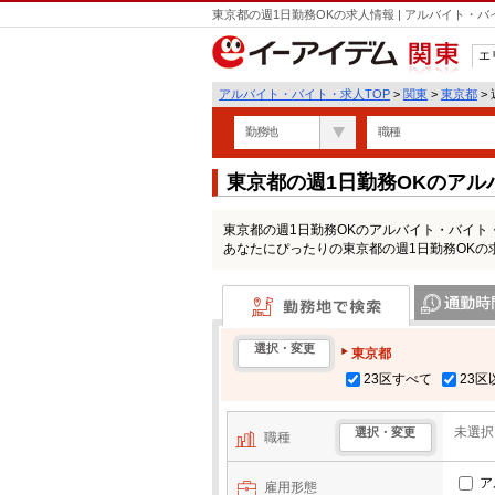
東京都の週1日勤務OKの求人情報 | アルバイト・
エ
関東
アルバイト・バイト・求人TOP
>
関東
>
東京都
>
勤務地
職種
東京都の週1日勤務OKのア
東京都の週1日勤務OKのアルバイト・バイ
あなたにぴったりの東京都の週1日勤務OKの
勤務地で検索
通勤時間・区
選択・変更
東京都
23区すべて
23
未選択
選択・変更
職種
ア
雇用形態