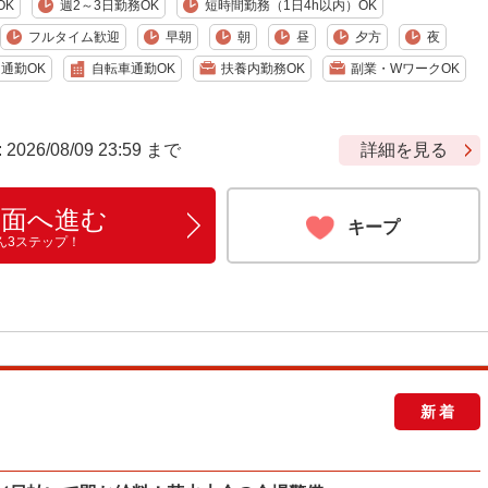
OK
週2～3日勤務OK
短時間勤務（1日4h以内）OK
フルタイム歓迎
早朝
朝
昼
夕方
夜
通勤OK
自転車通勤OK
扶養内勤務OK
副業・WワークOK
6/08/09 23:59 まで
詳細を見る
画面へ進む
キープ
ん3ステップ！
新着