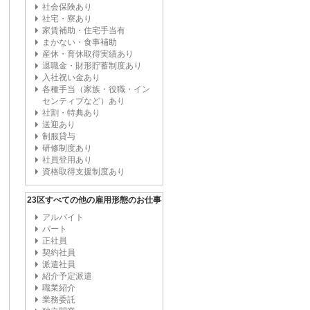
社会保険あり
社宅・寮あり
家賃補助・住宅手当有
まかない・食事補助
産休・育休取得実績あり
退職金・財形貯蓄制度あり
入社祝い金あり
各種手当（家族・役職・イン
センティブなど）あり
社割・特典あり
送迎あり
制服貸与
研修制度あり
社員登用あり
資格取得支援制度あり
23区すべての他の雇用形態のお仕事
アルバイト
パート
正社員
契約社員
派遣社員
紹介予定派遣
職業紹介
業務委託