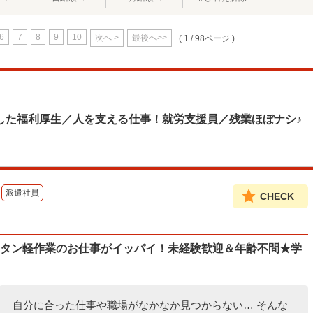
6
7
8
9
10
次へ >
最後へ>>
( 1 / 98ページ )
した福利厚生／人を支える仕事！就労支援員／残業ほぼナシ♪
派遣社員
CHECK
ンタン軽作業のお仕事がイッパイ！未経験歓迎＆年齢不問★学
自分に合った仕事や職場がなかなか見つからない… そんな