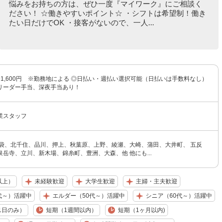
悩みをお持ちの方は、ぜひ一度『マイワーク』にご相談く
ださい！ ☆働きやすいポイント☆ ・シフトは希望制！働き
たい日だけでOK ・接客がないので、一人...
円〜1,600円 ※勤務地による ◎日払い・週払い選択可能（日払いは手数料なし）
リーダー手当、深夜手当あり！
業スタッフ
池袋、北千住、品川、押上、秋葉原、上野、綾瀬、大崎、蒲田、大井町、 五反
岳寺、立川、新木場、錦糸町、豊洲、大森、他 他にも...
以上）
未経験歓迎
大学生歓迎
主婦・主夫歓迎
代～）活躍中
エルダー（50代～）活躍中
シニア（60代～）活躍中
1日のみ）
短期（1週間以内）
短期（1ヶ月以内)