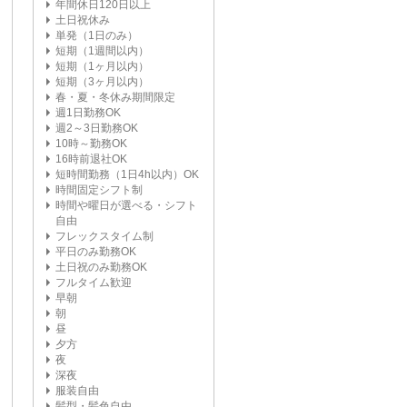
年間休日120日以上
土日祝休み
単発（1日のみ）
短期（1週間以内）
短期（1ヶ月以内）
短期（3ヶ月以内）
春・夏・冬休み期間限定
週1日勤務OK
週2～3日勤務OK
10時～勤務OK
16時前退社OK
短時間勤務（1日4h以内）OK
時間固定シフト制
時間や曜日が選べる・シフト
自由
フレックスタイム制
平日のみ勤務OK
土日祝のみ勤務OK
フルタイム歓迎
早朝
朝
昼
夕方
夜
深夜
服装自由
髪型・髪色自由