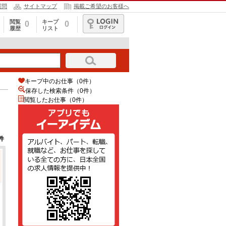
質問
サイトマップ
掲載ご希望のお客様へ
閲覧
キープ
0
0
履歴
リスト
ログイン
キープ中のお仕事（0件）
保存した検索条件（
0
件）
閲覧したお仕事（0件）
件