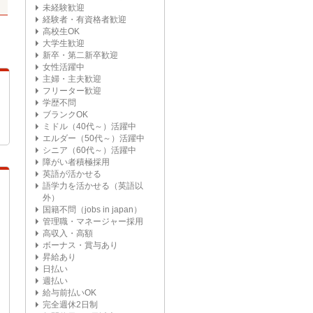
未経験歓迎
経験者・有資格者歓迎
高校生OK
大学生歓迎
新卒・第二新卒歓迎
女性活躍中
主婦・主夫歓迎
フリーター歓迎
学歴不問
ブランクOK
ミドル（40代～）活躍中
エルダー（50代～）活躍中
シニア（60代～）活躍中
障がい者積極採用
英語が活かせる
語学力を活かせる（英語以
外）
国籍不問（jobs in japan）
管理職・マネージャー採用
高収入・高額
ボーナス・賞与あり
昇給あり
日払い
週払い
給与前払いOK
完全週休2日制