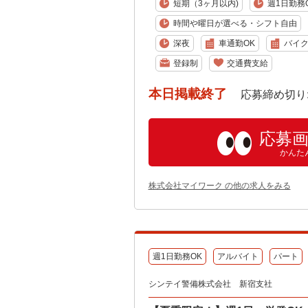
短期（3ヶ月以内)
週1日勤務
時間や曜日が選べる・シフト自由
深夜
車通勤OK
バイク
登録制
交通費支給
本日掲載終了
応募締め切り: 202
応募
かんた
株式会社マイワーク の他の求人をみる
週1日勤務OK
アルバイト
パート
シンテイ警備株式会社 新宿支社