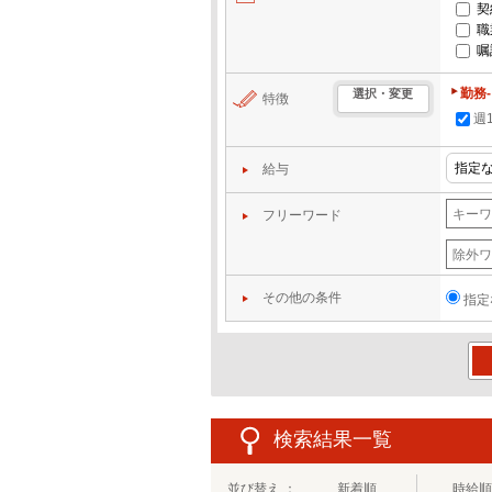
契
職
嘱
勤務
選択・変更
特徴
週
給与
フリーワード
その他の条件
指定
この
検索結果一覧
並び替え ：
新着順
時給順