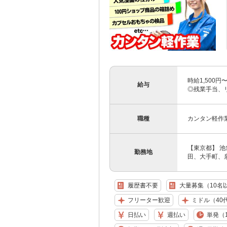
時給1,500
給与
◎残業手当、
職種
カンタン軽作
【東京都】 
勤務地
田、大手町、泉
履歴書不要
大量募集（10名
フリーター歓迎
ミドル（40
日払い
週払い
単発（