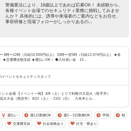
警備業法により、18歳以上であれば応募OK！ 未経験から、
各種イベント会場でのセキュリティ業務に挑戦してみませ
んか？ 具体的には、誘導や来場者のご案内などをお任せ。
事前研修と現場フォローがしっかりあるの...
〜 8時〜22時（日給10,500円以上） 20時〜翌5時（日給12,474円以上） ★各
 ★交通費全額支給 ★週払いOK！ ◆入社祝い金 15...
のイベントセキュリティスタッフ
ント会場 【イベント一例】 8/8（土）とりで利根川大花火（取手市）
谷花火大会（熊谷市） 8/22（土）・23日（日） 六本木ヒル...
週払い
週1日勤務OK
週2～3日勤務OK
早朝
朝
夜
交通費支給
社会保険あり
社宅・寮あり