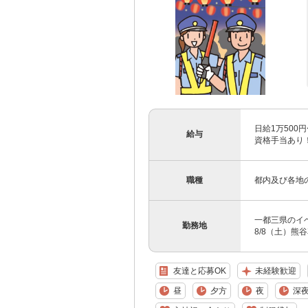
日給1万500円
給与
資格手当あり！
職種
都内及び各地
一都三県のイベ
勤務地
8/8（土）熊
友達と応募OK
未経験歓迎
昼
夕方
夜
深