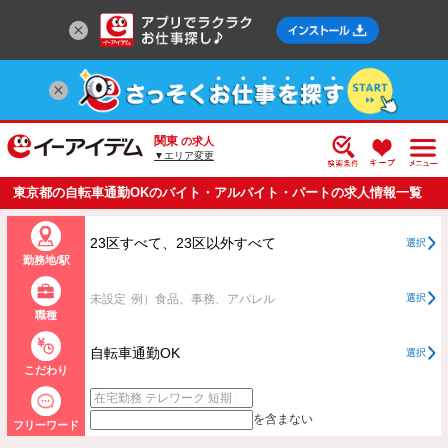
関東
の求人
▼エリア変更
東京都の自転車通勤OKのバイト・アルバイト・パートの求人情報一覧
23区すべて、23区以外すべて
選択
勤務地/駅
未設定
例）食品、事務、アパレル
選択
職種
自転車通勤OK
選択
こだわり
を含まない
フリーワード