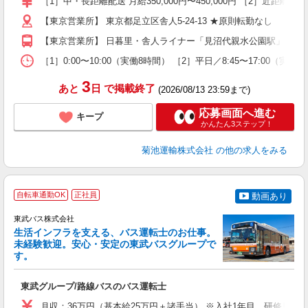
［1］中・長距離配送 月給350,000円〜450,000円 ［2］近距離配送
昇
【東京営業所】 東京都足立区舎人5-24-13 ★原則転勤なし
得
【東京営業所】 日暮里・舎人ライナー「見沼代親水公園駅」徒歩3
得
［1］0:00〜10:00（実働8時間） ［2］平日／8:45〜17:0
3
あと
日
で掲載終了
(2026/08/13 23:59まで)
応募画面へ進む
キープ
かんたん3ステップ！
菊池運輸株式会社
の他の求人をみる
自転車通勤OK
正社員
動画あり
東武バス株式会社
生活インフラを支える、バス運転士のお仕事。
未経験歓迎。安心・安定の東武バスグループで
す。
★
制
東武グループ/路線バスのバス運転士
職
卒
月収：36万円（基本給25万円＋諸手当） ※入社1年目 研修見習