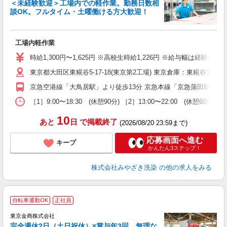
＜未経験歓迎＞工場内での軽作業。勤務日数相
談OK。フルタイム・土曜働ける方大歓迎！
★
工場内軽作業
入
ー
時給1,300円〜1,625円 ※高校生時給1,226円 ※給与幅は経
タ
東京都大田区東糀谷5-17-18(東京第2工場) 東京倉庫：東糀谷1-3-11
O
京急空港線「大鳥居駅」より徒歩13分 京急本線「京急蒲田駅」より
［1］9:00〜18:30 (休憩90分) ［2］13:00〜22:00 
10
あと
日
で掲載終了
(2026/08/20 23:59まで)
応募画面へ進む
キープ
かんたん3ステップ！
株式会社みやざき洗染
の他の求人をみる
自転車通勤OK
正社員
東京金商株式会社
完全週休2日（土日祝休）×賞与年3回。無理な