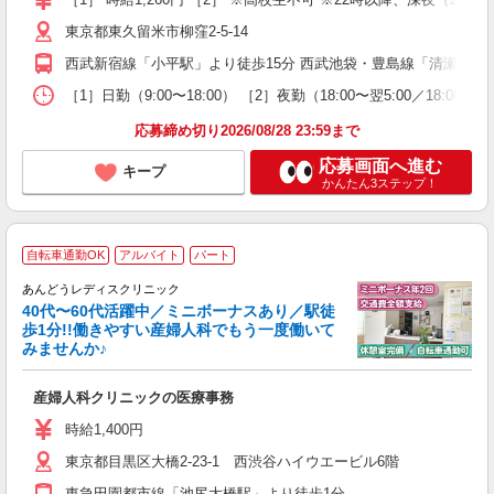
店
東京都東久留米市柳窪2-5-14
制
西武新宿線「小平駅」より徒歩15分 西武池袋・豊島線「清瀬駅」よ
［1］日勤（9:00〜18:00） ［2］夜勤（18:00〜翌5:00／18
応募締め切り2026/08/28 23:59まで
応募画面へ進む
キープ
かんたん3ステップ！
自転車通勤OK
アルバイト
パート
立
ス
あんどうレディスクリニック
40代〜60代活躍中／ミニボーナスあり／駅徒
歩1分!!働きやすい産婦人科でもう一度働いて
みませんか♪
ス
産婦人科クリニックの医療事務
入
ン
時給1,400円
ス
東京都目黒区大橋2-23-1 西渋谷ハイウエービル6階
な
東急田園都市線「池尻大橋駅」より徒歩1分