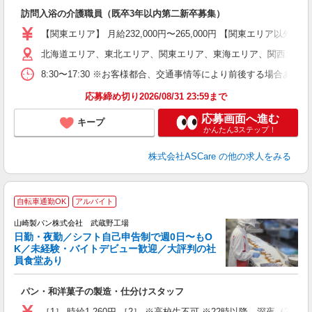
［
訪問入浴の介護職員（既卒3年以内第二新卒募集）
W
経
【関東エリア】 月給232,000円〜265,000円 【関東エリア
2
北海道エリア、東北エリア、関東エリア、東海エリア、関西エリア
率
8:30〜17:30 ※お客様都合、交通事情等により前後する場合あ
あ
応募締め切り2026/08/31 23:59まで
応募画面へ進む
キープ
かんたん3ステップ！
株式会社ASCare
の他の求人をみる
自転車通勤OK
アルバイト
山崎製パン株式会社 武蔵野工場
日勤・夜勤／シフト自己申告制で週0日〜もO
K／未経験・バイトデビュー歓迎／大評判の社
員食堂あり
お
パン・和洋菓子の製造・仕分けスタッフ
友
迎
［1］ 時給1,260円 ［2］ ※高校生不可 ※22時以降、深夜