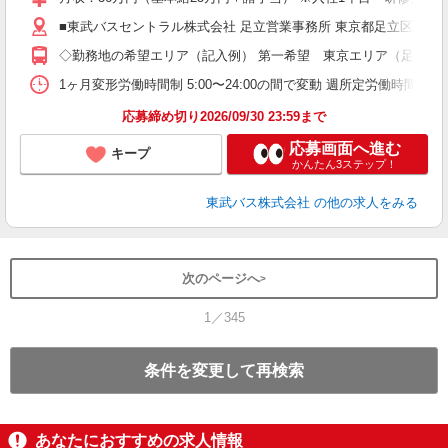
ボ
業
■東武バスセントラル株式会社 足立営業事務所 東京都足立区伊興本町2
有
◇勤務地の希望エリア（記入例） 第一希望 東京エリア（足立・
あ
得
1ヶ月変形労働時間制 5:00〜24:00の間で変動 週所定労働
応募締め切り2026/09/30 23:59まで
応募画面へ進む
キープ
かんたん3ステップ！
東武バス株式会社
の他の求人をみる
次のページへ
1／345
条件を変更して再検索
あなたにおすすめの求人情報