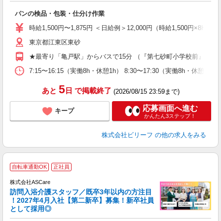
た
パンの検品・包装・仕分け作業
第
ブ
時給1,500円〜1,875円 ＜日給例＞12,000円（時給1,500円×8H）
収
東京都江東区東砂
型
め
★最寄り「亀戸駅」からバスで15分 （『第七砂町小学校前』より
7:15〜16:15（実働8h・休憩1h） 8:30〜17:30（実働8h・休憩
5
あと
日
で掲載終了
(2026/08/15 23:59まで)
応募画面へ進む
キープ
かんたん3ステップ！
株式会社ビリーフ
の他の求人をみる
ア
自転車通勤OK
正社員
リ
株式会社ASCare
訪問入浴介護スタッフ／既卒3年以内の方注目
！2027年4月入社【第二新卒】募集！新卒社員
として採用◎