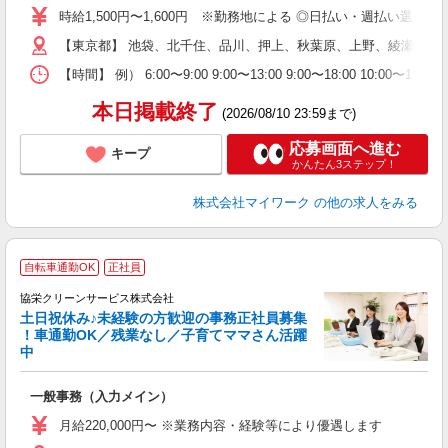
歓
時給1,500円〜1,600円 ※勤務地による ◎日払い・週払い選
躍
（
【東京都】 池袋、北千住、品川、押上、秋葉原、上野、綾瀬、大
週
【時間】 例） 6:00〜9:00 9:00〜13:00 9:00〜1
シ
通
本日掲載終了
(2026/08/10 23:59まで)
応募画面へ進む
キープ
かんたん3ステップ！
株式会社マイワーク
の他の求人をみる
自転車通勤OK
正社員
協栄クリーンサービス株式会社
土日祝休み♪未経験の方歓迎の事務正社員募集
！車通勤OK／残業なし／子育てママさん活躍
中
心
一般事務（入力メイン）
入
学
月給220,000円〜 ※業務内容・経験等により優遇します
休