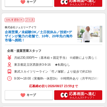
応募画面へ進む
キープ
かんたん3ステップ！
自転車通勤OK
正社員
株式会社ジュエリーアイワ
企画営業／未経験OK／土日祝休み／技術×デ
ザインが魅力の老舗で、10年、20年先の海外
市場へ挑戦！
造
企画・提案営業スタッフ
入
ル
月給230,000円〜（基本給＋固定手当） ※経験により異なる ※
昇
東京都足立区西新井3-9-16 ★転勤なし
満
セ
東武スカイツリーライン「竹ノ塚駅」より徒歩で約13分
9:00〜18:00（実働8h・休憩1h） ※時間外あり（月平均15時
応募締め切り2026/08/27 23:59まで
応募画面へ進む
キープ
かんたん3ステップ！