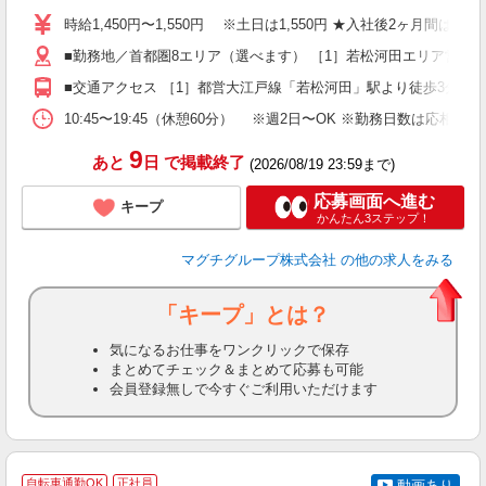
～
時給1,450円〜1,550円 ※土日は1,550円 ★入社後2ヶ月間は時
給
■勤務地／首都圏8エリア（選べます） ［1］若松河田エリア営業所
■交通アクセス ［1］都営大江戸線「若松河田」駅より徒歩3分 ［2
10:45〜19:45（休憩60分） ※週2日〜OK ※勤務日数は応相談
9
あと
日
で掲載終了
(2026/08/19 23:59まで)
応募画面へ進む
キープ
かんたん3ステップ！
マグチグループ株式会社
の他の求人をみる
「キープ」とは？
気になるお仕事をワンクリックで保存
まとめてチェック＆まとめて応募も可能
会員登録無しで今すぐご利用いただけます
自転車通勤OK
正社員
動画あり