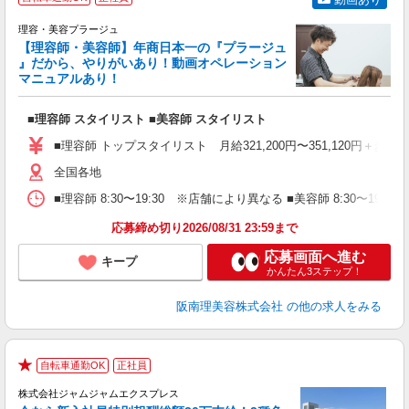
理容・美容プラージュ
【理容師・美容師】年商日本一の『プラージュ
』だから、やりがいあり！動画オペレーション
マニュアルあり！
ン
■理容師 スタイリスト ■美容師 スタイリスト
入
資
■理容師 トップスタイリスト 月給321,200円〜351,120円＋歩合
ブ
自
全国各地
ク
■理容師 8:30〜19:30 ※店舗により異なる ■美容師 8:30〜19
ン
応募締め切り2026/08/31 23:59まで
登
応募画面へ進む
キープ
かんたん3ステップ！
阪南理美容株式会社
の他の求人をみる
自転車通勤OK
正社員
★
株式会社ジャムジャムエクスプレス