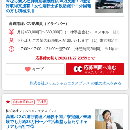
今なら新入社員特別報酬総額30万支給！2種免
許取得支援有！女性運転士多数活躍中！外国籍
の方も積極採用
募
高速路線バス乗務員（ドライバー）
入
未
月給450,000円〜580,000円（一律手当含む） ※スキル・経験
ラ
下記よりご希望の勤務地へ配属いたします ［1］東京都足立区西伊興4
入
通
・7:00〜17:00 ・21:00〜翌7:00 （休憩時間2時間） ※1年
応募締め切り2026/11/27 23:59まで
得
応募画面へ進む
キープ
かんたん3ステップ！
株式会社ジャムジャムエクスプレス
の他の求人をみる
自転車通勤OK
正社員
★
株式会社ジャムジャムエクスプレス
せ
高速バスの運行管理／経験不問／寮完備／未経
験でも月給38万円〜／生活基盤も新たなキャ
リアも当社で◎