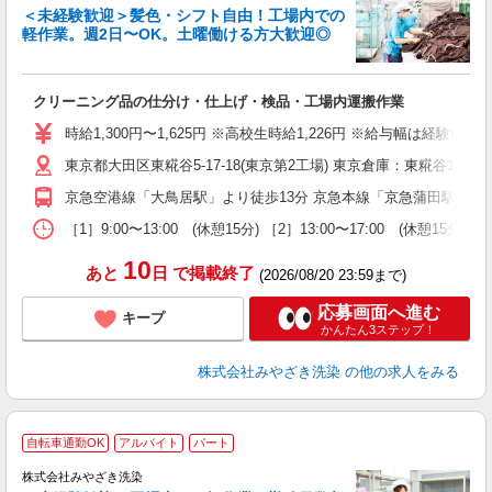
＜未経験歓迎＞髪色・シフト自由！工場内での
軽作業。週2日〜OK。土曜働ける方大歓迎◎
日
あ
クリーニング品の仕分け・仕上げ・検品・工場内運搬作業
入
ー
時給1,300円〜1,625円 ※高校生時給1,226円 ※給与幅は経
日
東京都大田区東糀谷5-17-18(東京第2工場) 東京倉庫：東糀谷1-3-11
バ
京急空港線「大鳥居駅」より徒歩13分 京急本線「京急蒲田駅」より
［1］9:00〜13:00 (休憩15分) ［2］13:00〜17:00 (休
10
あと
日
で掲載終了
(2026/08/20 23:59まで)
応募画面へ進む
キープ
かんたん3ステップ！
株式会社みやざき洗染
の他の求人をみる
自転車通勤OK
アルバイト
パート
株式会社みやざき洗染