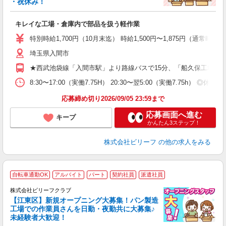
・祝休み！
入
た
キレイな工場・倉庫内で部品を扱う軽作業
第
ブ
特別時給1,700円（10月末迄） 時給1,500円〜1,875円（通常時給）
払
埼玉県入間市
煙
社
★西武池袋線「入間市駅」より路線バスで15分、「船久保工場前
8:30〜17:00（実働7.75H） 20:30〜翌5:00（実働7.75h） 
応募締め切り2026/09/05 23:59まで
応募画面へ進む
キープ
かんたん3ステップ！
株式会社ビリーフ
の他の求人をみる
自転車通勤OK
アルバイト
パート
契約社員
派遣社員
株式会社ビリーフクラブ
堂
【江東区】新規オープニング大募集！パン製造
働
工場での作業員さんを日勤・夜勤共に大募集♪
軽
未経験者大歓迎！
入