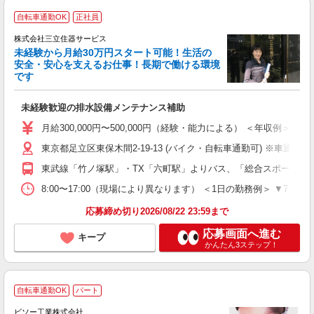
自転車通勤OK
正社員
株式会社三立住器サービス
未経験から月給30万円スタート可能！生活の
安全・安心を支えるお仕事！長期で働ける環境
です
立
未経験歓迎の排水設備メンテナンス補助
入
者
月給300,000円〜500,000円（経験・能力による） ＜年収例＞ 3
収
東京都足立区東保木間2-19-13 (バイク・自転車通勤可) ※車通勤応
バ
東武線「竹ノ塚駅」・TX「六町駅」よりバス、「総合スポーツセ
資
8:00〜17:00（現場により異なります） ＜1日の勤務例＞ ▼
応募締め切り2026/08/22 23:59まで
応募画面へ進む
キープ
かんたん3ステップ！
自転車通勤OK
パート
ビソー工業株式会社