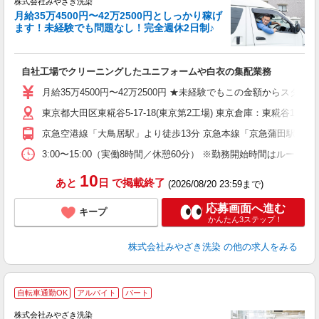
株式会社みやざき洗染
月給35万4500円〜42万2500円としっかり稼げ
ます！未経験でも問題なし！完全週休2日制♪
け
自社工場でクリーニングしたユニフォームや白衣の集配業務
入
制
月給35万4500円〜42万2500円 ★未経験でもこの金額からスター
K
東京都大田区東糀谷5-17-18(東京第2工場) 東京倉庫：東糀谷1-3-11
職
京急空港線「大鳥居駅」より徒歩13分 京急本線「京急蒲田駅」より
3:00〜15:00（実働8時間／休憩60分） ※勤務開始時間はル
10
あと
日
で掲載終了
(2026/08/20 23:59まで)
応募画面へ進む
キープ
かんたん3ステップ！
株式会社みやざき洗染
の他の求人をみる
自転車通勤OK
アルバイト
パート
株式会社みやざき洗染