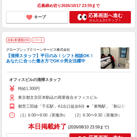
応募締め切り2026/10/17 23:59まで
応募画面へ進む
キープ
かんたん3ステップ！
自転車通勤OK
パート
グローブシップクリーンサービス株式会社
【清掃スタッフ】平日のみ！シフト相談OK！
あなたに合った働き方でOK☆男女活躍中
軽
未
オフィスビルの清掃スタッフ
籍
h
時給1,300円
東京都文京区本駒込の商業複合オフィスビル
都営三田線「千石駅」A1出口徒歩6分 ★「巣鴨駅」「駒込駅」か
［1］6:00〜9:00（実働3h） ［2］6:30〜9:30（実働3h） 勤
本日掲載終了
(2026/08/10 23:59まで)