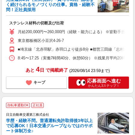
く続けられるモノづくりの仕事。資格・経験不
問！正社員採用
プ
ステンレス材料の切断及び出荷
ボ
自
月給200,000円〜260,000円（経験・能力による） ※皆勤手当12,
東京都板橋区小豆沢4-26-7
■埼京線「北赤羽駅」赤羽口より徒歩8分 ■都営三田線「志村坂上
8:45〜17:25（実働7時間40分、休憩60分） ※残業月平均20時間程
4
あと
日
で掲載終了
(2026/08/14 23:59まで)
応募画面へ進む
キープ
かんたん3ステップ！
自転車通勤OK
正社員
日立自動車交通第三株式会社
学歴・経験不問。普通運転免許取得後3年以上
で応募OK！日本交通グループならではのサポ
ート体制万全♪