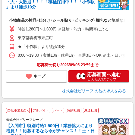
・大・大歓迎！！！！積極採用中！！「小作駅
」より徒歩10分
に
入
小物商品の検品･仕分け･シール貼り･ピッキング･梱包など簡単な倉庫
験
婦
時給1,280円〜1,600円 ※経験・能力・時間帯による
～
東京都青梅市末広町
昼
K
★「小作駅」より徒歩10分
り
8:00〜19:00（実働10h・休憩1h） ※週3日〜OK ※土・日いず
応募締め切り2026/09/05 23:59まで
応募画面へ進む
キープ
かんたん3ステップ！
株式会社ビリーフ
の他の求人をみる
自転車通勤OK
アルバイト
パート
契約社員
派遣社員
き
株式会社ビリーフレーブ
女
【入間市】特別時給1,500円！業務拡大により
増員！！応募するなら今がチャンス！！土・日
り