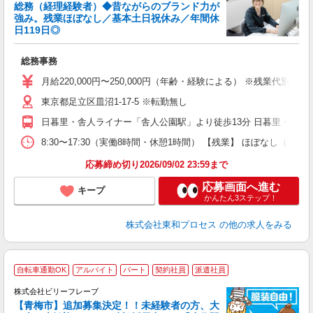
総務（経理経験者）◆昔ながらのブランド力が
強み。残業ほぼなし／基本土日祝休み／年間休
日119日◎
方
入
総務事務
タ
中
月給220,000円〜250,000円（年齢・経験による） ※残
K
東京都足立区皿沼1-17-5 ※転勤無し
修
日暮里・舎人ライナー「舎人公園駅」より徒歩13分 日暮里・舎人ラ
8:30〜17:30（実働8時間・休憩1時間） 【残業】 ほぼなし（月平
応募締め切り2026/09/02 23:59まで
応募画面へ進む
キープ
かんたん3ステップ！
株式会社東和プロセス
の他の求人をみる
自転車通勤OK
アルバイト
パート
契約社員
派遣社員
め
株式会社ビリーフレーブ
8
【青梅市】追加募集決定！！未経験者の方、大