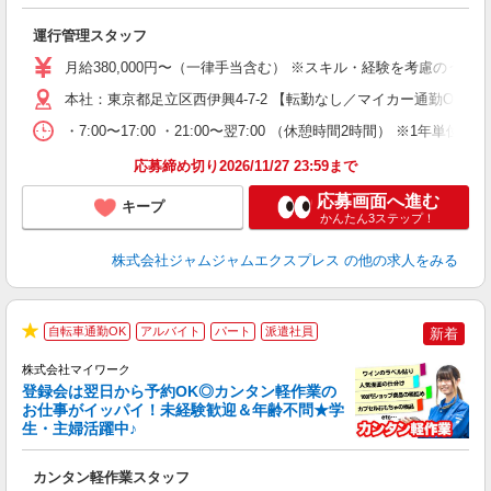
ー
運行管理スタッフ
入
内
月給380,000円〜（一律手当含む） ※スキル・経験を考慮のう
本社：東京都足立区西伊興4-7-2 【転勤なし／マイカー通勤OK（
・7:00〜17:00 ・21:00〜翌7:00 （休憩時間2時間） ※1年
応募締め切り2026/11/27 23:59まで
応募画面へ進む
キープ
かんたん3ステップ！
株式会社ジャムジャムエクスプレス
の他の求人をみる
自転車通勤OK
アルバイト
パート
派遣社員
新着
★
株式会社マイワーク
登録会は翌日から予約OK◎カンタン軽作業の
お仕事がイッパイ！未経験歓迎＆年齢不問★学
生・主婦活躍中♪
き
カンタン軽作業スタッフ
履