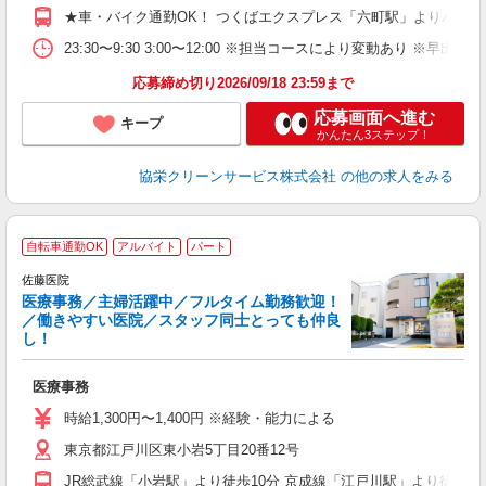
★車・バイク通勤OK！ つくばエクスプレス「六町駅」よりバス
23:30〜9:30 3:00〜12:00 ※担当コースにより変動あり ※早出
応募締め切り2026/09/18 23:59まで
応募画面へ進む
キープ
かんたん3ステップ！
協栄クリーンサービス株式会社
の他の求人をみる
自転車通勤OK
アルバイト
パート
佐藤医院
医療事務／主婦活躍中／フルタイム勤務歓迎！
／働きやすい医院／スタッフ同士とっても仲良
し！
理
医療事務
入
夫
時給1,300円〜1,400円 ※経験・能力による
通
東京都江戸川区東小岩5丁目20番12号
JR総武線「小岩駅」より徒歩10分 京成線「江戸川駅」より徒歩15