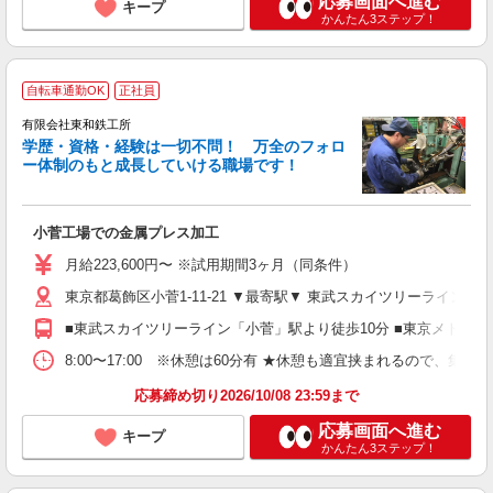
応募画面へ進む
キープ
かんたん3ステップ！
自転車通勤OK
正社員
有限会社東和鉄工所
学歴・資格・経験は一切不問！ 万全のフォロ
ー体制のもと成長していける職場です！
っ
が
小菅工場での金属プレス加工
入
K
月給223,600円〜 ※試用期間3ヶ月（同条件）
げ
東京都葛飾区小菅1-11-21 ▼最寄駅▼ 東武スカイツリーライン
あ
■東武スカイツリーライン「小菅」駅より徒歩10分 ■東京メトロ
8:00〜17:00 ※休憩は60分有 ★休憩も適宜挟まれるので、集
応募締め切り2026/10/08 23:59まで
応募画面へ進む
キープ
かんたん3ステップ！