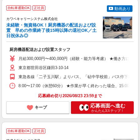
自転車通勤OK
正社員
動画あり
か
カワベキャリーシステム株式会社
未経験・無資格OK！厨房機器の配送および設
置 早めの作業終了後15時以降の退社OK／土
日祝休み◎
た
ー
厨房機器配送および設置スタッフ
未
あ
月給300,000円〜400,000円（経験・能力等考慮） ★働き方により
あ
東京都世田谷区鎌田3-10-14
東急各線「二子玉川駅」よりバス、「砧中学校前」バス停下車徒歩
8:00〜17:00（休憩60分） ★作業が早く終わった場合、15:00以降
応募締め切り2026/08/23 23:59まで
応募画面へ進む
キープ
かんたん3ステップ！
自転車通勤OK
正社員