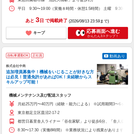
平日 9:30〜19:00（実働８時間・休憩1.5時間） 土曜 9:
3
あと
日
で掲載終了
(2026/08/13 23:59まで)
応募画面へ進む
キープ
かんたん3ステップ！
自転車通勤OK
正社員
動画あり
株式会社中商
追加増員募集中！機械をいじることが好きな方
は必見！普通免許があればOK！未経験からス
キルアップ可能！
は
機械メンテナンス及び配送スタッフ
入
K
月給25万円〜40万円（経験・能力による） ※試用期間3〜6ヶ月
与
夕
東京都足立区皿沼2-17-2
都営日暮里舎人ライナー「谷在家駅」より徒歩6分、「舎人公園駅」
ブ
8:30〜17:30（実働8時間） ※業務状況により残業がありますが、