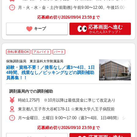
月・火・水・金・土(午前勤務) 午前9:00〜12:00、午後15:00〜1
応募締め切り2026/09/04 23:59まで
応募画面へ進む
キープ
かんたん3ステップ！
自転車通勤OK
アルバイト
パート
保険調剤薬局 東京薬科大学附属薬局
経験・資格不要！／接客なし／週3〜4日、1日
4時間、残業なし／ピッキングなどの調剤補助
員募集！！
ん
調剤薬局内での調剤補助
入
～
時給1,275円 ※10月以降は最低賃金に準じて改定あり
転
東京都八王子市大谷町178-11 ☆東海大学八王子病院前
実
月〜金曜日、土曜日 9:00〜17:00（週3〜4回、1日4時間） シフトパタ
応募締め切り2026/09/10 23:59まで