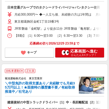
の
日本交通グループでのタクシードライバー/ジャパンタクシー使用
ミ
～
月給300,000円〜 ◆一人立ち後、未経験の方は1年間は 月給3
O
東京都葛飾区金町1丁目19番3号
制
JR常磐線「金町駅」より徒歩11分 JR常磐線「亀有駅」より車で1
【B勤】［1］6:00〜翌3:00 ［2］6:30〜翌3:30 ［3］7
応募締め切り2026/12/29 23:59まで
応募画面へ進む
キープ
かんたん3ステップ！
ガ
自転車通勤OK
正社員
菊池運輸株式会社 東京営業所
＼中型免許の取得支援あり／未経験でも月給3
5万円以上！★面接時の履歴書不要／有給取得
推進中／社宅あり
の
建築資材の中型トラックドライバー［1］中・長距離配送［2］近距離配
入
験