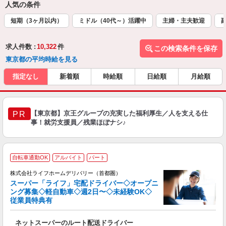
人気の条件
短期（3ヶ月以内）
ミドル（40代～）活躍中
主婦・主夫歓迎
求人件数 :
10,322
件
この検索条件を保存
東京都の平均時給を見る
指定なし
新着順
時給順
日給順
月給順
【東京都】京王グループの充実した福利厚生／人を支える仕
PR
事！就労支援員／残業ほぼナシ♪
自転車通勤OK
アルバイト
パート
株式会社ライフホームデリバリー（首都圏）
（
スーパー「ライフ」宅配ドライバー◇オープニ
単
ング募集◇軽自動車◇週2日〜◇未経験OK◇
従業員特典有
ー
履
ネットスーパーのルート配送ドライバー
迎