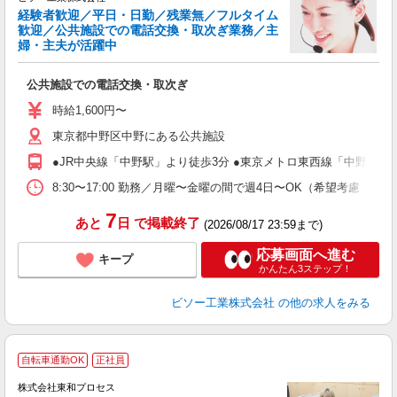
経験者歓迎／平日・日勤／残業無／フルタイム
歓迎／公共施設での電話交換・取次ぎ業務／主
プ
婦・主夫が活躍中
入
り
公共施設での電話交換・取次ぎ
学
活
時給1,600円〜
朝
東京都中野区中野にある公共施設
内
●JR中央線「中野駅」より徒歩3分 ●東京メトロ東西線「中野駅」
8:30〜17:00 勤務／月曜〜金曜の間で週4日〜OK（希望考慮・
7
あと
日
で掲載終了
(2026/08/17 23:59まで)
応募画面へ進む
キープ
かんたん3ステップ！
ビソー工業株式会社
の他の求人をみる
自転車通勤OK
正社員
株式会社東和プロセス