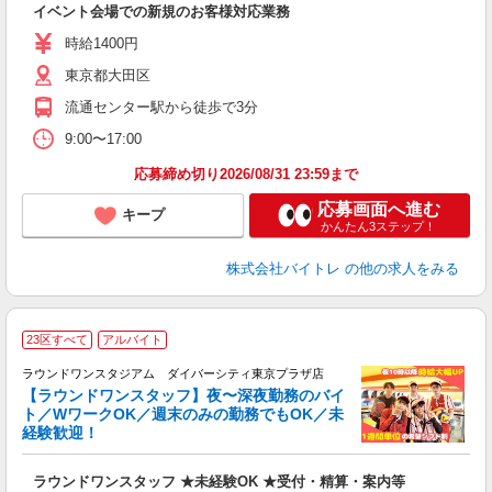
イベント会場での新規のお客様対応業務
即
活
時給1400円
（
東京都大田区
煙
K.
流通センター駅から徒歩で3分
9:00〜17:00
応募締め切り2026/08/31 23:59まで
応募画面へ進む
キープ
かんたん3ステップ！
株式会社バイトレ
の他の求人をみる
23区すべて
アルバイト
ラウンドワンスタジアム ダイバーシティ東京プラザ店
【ラウンドワンスタッフ】夜〜深夜勤務のバイ
や
ト／WワークOK／週末のみの勤務でもOK／未
経験歓迎！
柔
大
ラウンドワンスタッフ ★未経験OK ★受付・精算・案内等
禁