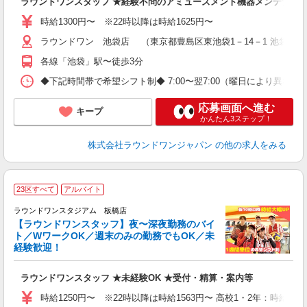
ラウンドワンスタッフ ★経験不問のアミューズメント機器メンテナン
服
時給1300円〜 ※22時以降は時給1625円〜
ラウンドワン 池袋店 （東京都豊島区東池袋1－14－1 池袋ス
各線「池袋」駅〜徒歩3分
◆下記時間帯で希望シフト制◆ 7:00〜翌7:00（曜日により異なる） 
応募画面へ進む
キープ
かんたん3ステップ！
株式会社ラウンドワンジャパン
の他の求人をみる
23区すべて
アルバイト
ラウンドワンスタジアム 板橋店
【ラウンドワンスタッフ】夜〜深夜勤務のバイ
や
ト／WワークOK／週末のみの勤務でもOK／未
経験歓迎！
柔
大
ラウンドワンスタッフ ★未経験OK ★受付・精算・案内等
車
時給1250円〜 ※22時以降は時給1563円〜 高校1・2年：時給123