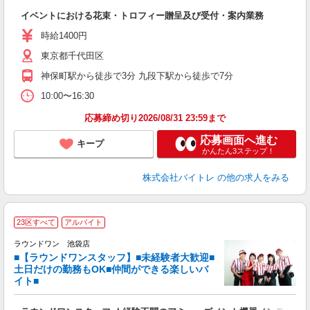
い
イベントにおける花束・トロフィー贈呈及び受付・案内業務
即
活
時給1400円
（
東京都千代田区
煙
週
神保町駅から徒歩で3分 九段下駅から徒歩で7分
10:00〜16:30
応募締め切り2026/08/31 23:59まで
応募画面へ進む
キープ
かんたん3ステップ！
株式会社バイトレ
の他の求人をみる
■
23区すべて
アルバイト
レ
ラウンドワン 池袋店
■【ラウンドワンスタッフ】■未経験者大歓迎■
ナ
土日だけの勤務もOK■仲間ができる楽しいバ
大
イト■
K
朝