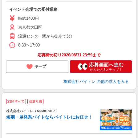
い
イベント会場での受付業務
即
活
時給1400円
（
東京都大田区
煙
K.
流通センター駅から徒歩で3分
8:30〜17:00
応募締め切り2026/08/31 23:59まで
応募画面へ進む
キープ
かんたん3ステップ！
株式会社バイトレ
の他の求人をみる
23区すべて
派遣社員
ィ
株式会社バイトレ（ADM818402）
短期・単発系バイトならバイトレにお任せ！
い