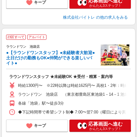
応募画面へ進む
キープ
かんたん3ステップ！
株式会社バイトレ
の他の求人をみる
■
23区すべて
アルバイト
レ
ラウンドワン 池袋店
●【ラウンドワンスタッフ】●未経験者大歓迎●
土日だけの勤務もOK●仲間ができる楽しいバ
は
イト●
大
K
ラウンドワンスタッフ ★未経験OK ★受付・精算・案内等
駅
時給1300円〜 ※22時以降は時給1625円〜 高校1・2年：時給130
ラウンドワン 池袋店 （東京都豊島区東池袋1－14－1 池袋ス
各線「池袋」駅〜徒歩3分
◆下記時間帯で希望シフト制◆ 7:00〜翌7:00（曜日により異なる） 
応募画面へ進む
キープ
かんたん3ステップ！