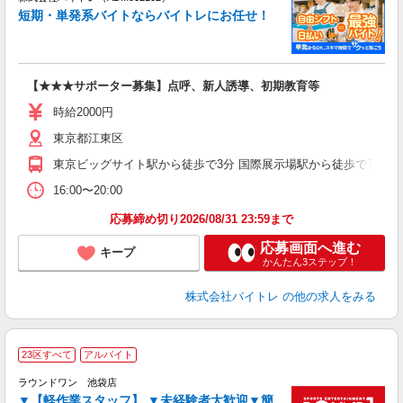
短期・単発系バイトならバイトレにお任せ！
い
【★★★サポーター募集】点呼、新人誘導、初期教育等
即
活
時給2000円
（
東京都江東区
煙
～
東京ビッグサイト駅から徒歩で3分 国際展示場駅から徒歩で7分 有
16:00〜20:00
応募締め切り2026/08/31 23:59まで
応募画面へ進む
キープ
かんたん3ステップ！
株式会社バイトレ
の他の求人をみる
■
23区すべて
アルバイト
レ
ラウンドワン 池袋店
▼【軽作業スタッフ】 ▼未経験者大歓迎▼簡