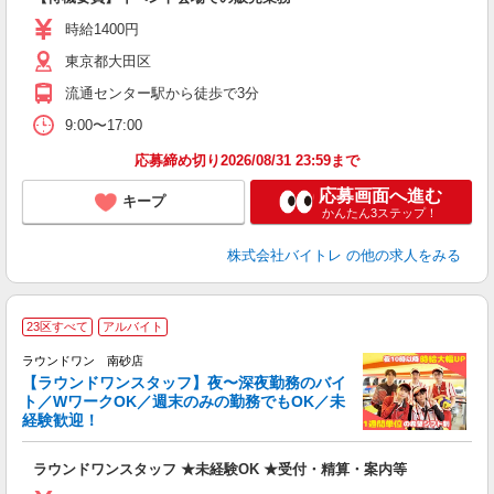
即
活
時給1400円
（
東京都大田区
煙
K.
流通センター駅から徒歩で3分
9:00〜17:00
応募締め切り2026/08/31 23:59まで
応募画面へ進む
キープ
かんたん3ステップ！
株式会社バイトレ
の他の求人をみる
23区すべて
アルバイト
ラウンドワン 南砂店
【ラウンドワンスタッフ】夜〜深夜勤務のバイ
や
ト／WワークOK／週末のみの勤務でもOK／未
経験歓迎！
柔
大
ラウンドワンスタッフ ★未経験OK ★受付・精算・案内等
交