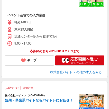
い
イベント会場での入力業務
即
活
時給1400円
（
東京都大田区
煙
K.
流通センター駅から徒歩で3分
9:00〜17:00
応募締め切り2026/08/31 23:59まで
応募画面へ進む
キープ
かんたん3ステップ！
株式会社バイトレ
の他の求人をみる
23区すべて
派遣社員
ィ
株式会社バイトレ（ADM802096）
短期・単発系バイトならバイトレにお任せ！