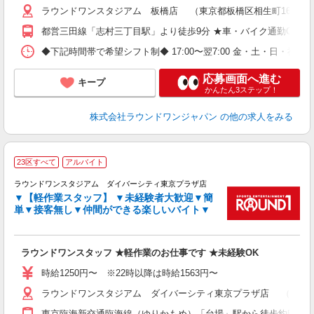
ラウンドワンスタジアム 板橋店 （東京都板橋区相生町16番13
都営三田線「志村三丁目駅」より徒歩9分 ★車・バイク通勤OK
◆下記時間帯で希望シフト制◆ 17:00〜翌7:00 金・土・日
応募画面へ進む
キープ
かんたん3ステップ！
株式会社ラウンドワンジャパン
の他の求人をみる
■
23区すべて
アルバイト
レ
ラウンドワンスタジアム ダイバーシティ東京プラザ店
▼【軽作業スタッフ】 ▼未経験者大歓迎▼簡
ナ
単▼接客無し▼仲間ができる楽しいバイト▼
大
K
カ
ラウンドワンスタッフ ★軽作業のお仕事です ★未経験OK
時給1250円〜 ※22時以降は時給1563円〜
ラウンドワンスタジアム ダイバーシティ東京プラザ店 （東京都江
東京臨海新交通臨海線（ゆりかもめ）「台場」駅から徒歩約5分