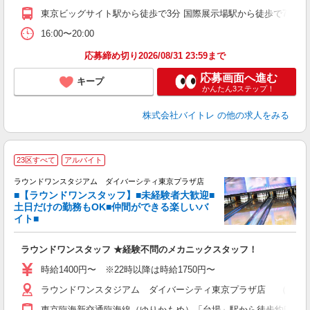
週
東京ビッグサイト駅から徒歩で3分 国際展示場駅から徒歩で7分 有
16:00〜20:00
応募締め切り2026/08/31 23:59まで
応募画面へ進む
キープ
かんたん3ステップ！
株式会社バイトレ
の他の求人をみる
■
23区すべて
アルバイト
レ
ラウンドワンスタジアム ダイバーシティ東京プラザ店
■【ラウンドワンスタッフ】■未経験者大歓迎■
土日だけの勤務もOK■仲間ができる楽しいバ
イト■
（
大
ラウンドワンスタッフ ★経験不問のメカニックスタッフ！
K
駅
時給1400円〜 ※22時以降は時給1750円〜
ラウンドワンスタジアム ダイバーシティ東京プラザ店 （東京都江
東京臨海新交通臨海線（ゆりかもめ）「台場」駅から徒歩約5分