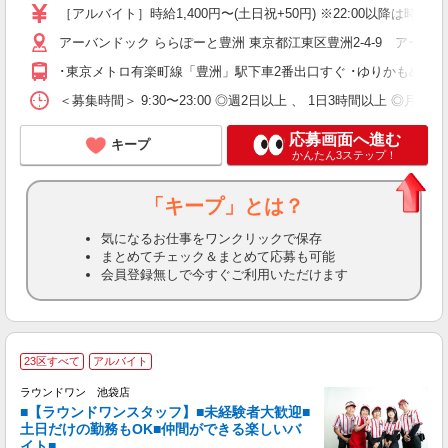
［アルバイト］時給1,400円〜(土日祝+50円) ※22:00以降
アーバンドック ららぽーと豊洲 東京都江東区豊洲2-4-9 アーバ
･東京メトロ有楽町線「豊洲」駅下車2番出口すぐ ･ゆりかもめ線
＜募集時間＞ 9:30〜23:00 ◎週2日以上 、 1日3時間以
応募画面へ進む
キープ
かんたん3ステップ！
「キープ」とは？
気になるお仕事をワンクリックで保存
まとめてチェック＆まとめて応募も可能
会員登録無しで今すぐご利用いただけます
■
23区すべて
アルバイト
レ
ラウンドワン 池袋店
■【ラウンドワンスタッフ】■未経験者大歓迎■
ナ
土日だけの勤務もOK■仲間ができる楽しいバ
大
イト■