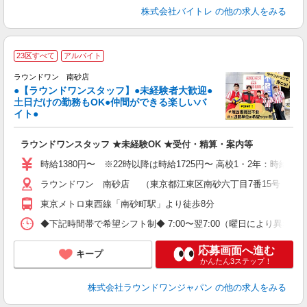
株式会社バイトレ
の他の求人をみる
■
23区すべて
アルバイト
レ
ラウンドワン 南砂店
●【ラウンドワンスタッフ】●未経験者大歓迎●
土日だけの勤務もOK●仲間ができる楽しいバ
は
イト●
高
～
ラウンドワンスタッフ ★未経験OK ★受付・精算・案内等
禁
時給1380円〜 ※22時以降は時給1725円〜 高校1・2年：時給130
ラウンドワン 南砂店 （東京都江東区南砂六丁目7番15号 ト
東京メトロ東西線「南砂町駅」より徒歩8分
◆下記時間帯で希望シフト制◆ 7:00〜翌7:00（曜日により異な
応募画面へ進む
キープ
かんたん3ステップ！
株式会社ラウンドワンジャパン
の他の求人をみる