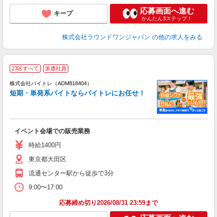
応募画面へ進む
キープ
かんたん3ステップ！
株式会社ラウンドワンジャパン
の他の求人をみる
23区すべて
派遣社員
ィ
株式会社バイトレ（ADM818404）
短期・単発系バイトならバイトレにお任せ！
い
イベント会場での販売業務
即
活
時給1400円
（
東京都大田区
煙
K.
流通センター駅から徒歩で3分
9:00〜17:00
応募締め切り2026/08/31 23:59まで