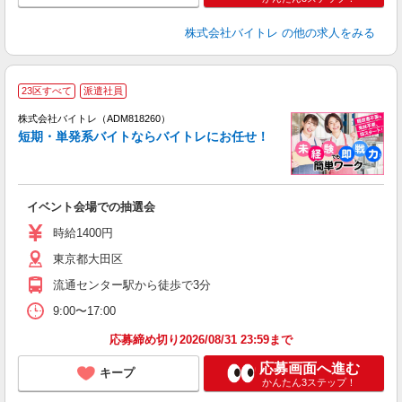
株式会社バイトレ
の他の求人をみる
23区すべて
派遣社員
ィ
株式会社バイトレ（ADM818260）
短期・単発系バイトならバイトレにお任せ！
い
イベント会場での抽選会
即
活
時給1400円
（
東京都大田区
煙
K.
流通センター駅から徒歩で3分
9:00〜17:00
応募締め切り2026/08/31 23:59まで
応募画面へ進む
キープ
かんたん3ステップ！