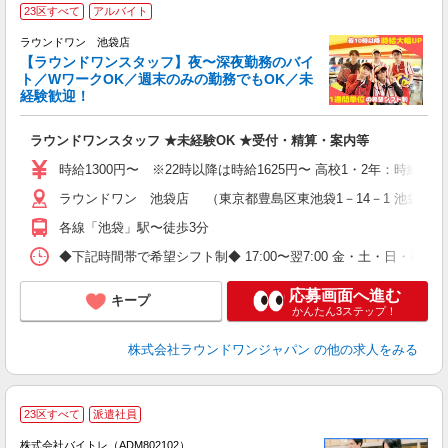
23区すべて
アルバイト
ラウンドワン 池袋店
【ラウンドワンスタッフ】夜〜深夜勤務のバイ
や
ト／WワークOK／週末のみの勤務でもOK／未
経験歓迎！
柔
大
ラウンドワンスタッフ ★未経験OK ★受付・精算・案内等
駅
時給1300円〜 ※22時以降は時給1625円〜 高校1・2年：時給130
ラウンドワン 池袋店 （東京都豊島区東池袋1－14－1 池袋ス
各線「池袋」駅〜徒歩3分
◆下記時間帯で希望シフト制◆ 17:00〜翌7:00 金・土・日
応募画面へ進む
キープ
かんたん3ステップ！
株式会社ラウンドワンジャパン
の他の求人をみる
23区すべて
派遣社員
ィ
株式会社バイトレ（ADM802102）