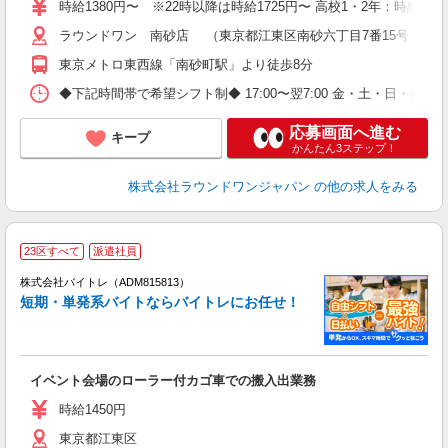
時給1380円〜 ※22時以降は時給1725円〜 高校1・2年：時給130
ラウンドワン 南砂店 （東京都江東区南砂六丁目7番15号 ト
東京メトロ東西線「南砂町駅」より徒歩8分
◆下記時間帯で希望シフト制◆ 17:00〜翌7:00 金・土・日
応募画面へ進む
キープ
かんたん3ステップ！
株式会社ラウンドワンジャパン
の他の求人をみる
23区すべて
派遣社員
ィ
株式会社バイトレ（ADM815813）
短期・単発系バイトならバイトレにお任せ！
い
イベント会場のローラー付カゴ車での搬入出業務
即
活
時給1450円
（
東京都江東区
煙