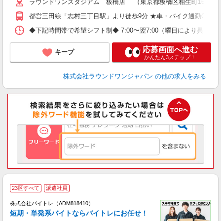
ラウンドワンスタジアム 板橋店 （東京都板橋区相生町16番13
都営三田線「志村三丁目駅」より徒歩9分 ★車・バイク通勤OK
◆下記時間帯で希望シフト制◆ 7:00〜翌7:00（曜日により異なる） 
応募画面へ進む
キープ
かんたん3ステップ！
株式会社ラウンドワンジャパン
の他の求人をみる
23区すべて
派遣社員
ィ
株式会社バイトレ（ADM818410）
短期・単発系バイトならバイトレにお任せ！