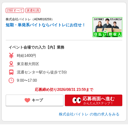
23区すべて
派遣社員
ィ
株式会社バイトレ（ADM818259）
短期・単発系バイトならバイトレにお任せ！
い
イベント会場での入力【内】業務
即
活
時給1400円
（
東京都大田区
煙
K.
流通センター駅から徒歩で3分
9:00〜17:00
応募締め切り2026/08/31 23:59まで
応募画面へ進む
キープ
かんたん3ステップ！
株式会社バイトレ
の他の求人をみる