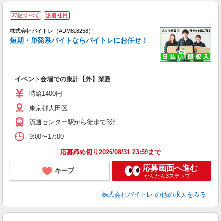
23区すべて
派遣社員
ィ
株式会社バイトレ（ADM818258）
短期・単発系バイトならバイトレにお任せ！
い
イベント会場での集計【外】業務
即
活
時給1400円
（
東京都大田区
煙
K.
流通センター駅から徒歩で3分
9:00〜17:00
応募締め切り2026/08/31 23:59まで
応募画面へ進む
キープ
かんたん3ステップ！
株式会社バイトレ
の他の求人をみる