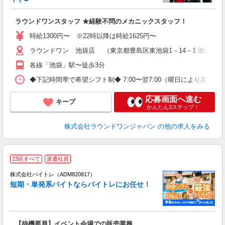
K
駅
ラウンドワンスタッフ ★経験不問のメカニックスタッフ！
時給1300円〜 ※22時以降は時給1625円〜
ラウンドワン 池袋店 （東京都豊島区東池袋1－14－1 池袋ス
各線「池袋」駅〜徒歩3分
◆下記時間帯で希望シフト制◆ 7:00〜翌7:00（曜日により異なる） 
応募画面へ進む
キープ
かんたん3ステップ！
株式会社ラウンドワンジャパン
の他の求人をみる
23区すべて
派遣社員
ィ
株式会社バイトレ（ADM820817）
短期・単発系バイトならバイトレにお任せ！
い
【待機要員】イベント会場での販売業務