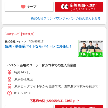
応募画面へ進む
キープ
かんたん3ステップ！
株式会社ラウンドワンジャパン
の他の求人をみる
23区すべて
派遣社員
ィ
株式会社バイトレ（ADM815816）
短期・単発系バイトならバイトレにお任せ！
い
イベント会場のローラー付カゴ車での搬入出業務
即
活
時給1450円
（
東京都江東区
煙
週
東京ビッグサイト駅から徒歩で3分 国際展示場駅から徒歩で7分 有
8:30〜12:30
応募締め切り2026/08/31 23:59まで