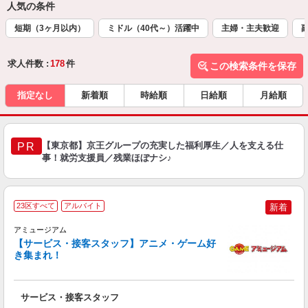
人気の条件
短期（3ヶ月以内）
ミドル（40代～）活躍中
主婦・主夫歓迎
求人件数 :
178
件
この検索条件を保存
指定なし
新着順
時給順
日給順
月給順
【東京都】京王グループの充実した福利厚生／人を支える仕
PR
事！就労支援員／残業ほぼナシ♪
■
23区すべて
アルバイト
新着
アミュージアム
友
【サービス・接客スタッフ】アニメ・ゲーム好
夫
き集まれ！
以
方
会
サービス・接客スタッフ