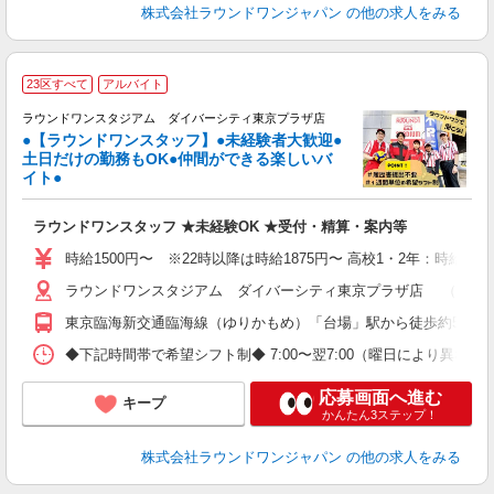
株式会社ラウンドワンジャパン
の他の求人をみる
■
23区すべて
アルバイト
レ
ラウンドワンスタジアム ダイバーシティ東京プラザ店
●【ラウンドワンスタッフ】●未経験者大歓迎●
土日だけの勤務もOK●仲間ができる楽しいバ
イト●
ラ
ラウンドワンスタッフ ★未経験OK ★受付・精算・案内等
高
昇
時給1500円〜 ※22時以降は時給1875円〜 高校1・2年：時給140
夕
ラウンドワンスタジアム ダイバーシティ東京プラザ店 （東京都江
制
東京臨海新交通臨海線（ゆりかもめ）「台場」駅から徒歩約5分
◆下記時間帯で希望シフト制◆ 7:00〜翌7:00（曜日により異な
応募画面へ進む
キープ
かんたん3ステップ！
株式会社ラウンドワンジャパン
の他の求人をみる