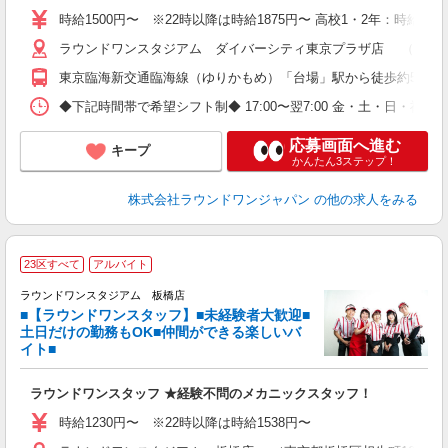
時給1500円〜 ※22時以降は時給1875円〜 高校1・2年：時給140
ラウンドワンスタジアム ダイバーシティ東京プラザ店 （東京都江
東京臨海新交通臨海線（ゆりかもめ）「台場」駅から徒歩約5分
◆下記時間帯で希望シフト制◆ 17:00〜翌7:00 金・土・日
応募画面へ進む
キープ
かんたん3ステップ！
株式会社ラウンドワンジャパン
の他の求人をみる
■
23区すべて
アルバイト
レ
ラウンドワンスタジアム 板橋店
■【ラウンドワンスタッフ】■未経験者大歓迎■
ナ
土日だけの勤務もOK■仲間ができる楽しいバ
大
イト■
K
朝
ラウンドワンスタッフ ★経験不問のメカニックスタッフ！
給
時給1230円〜 ※22時以降は時給1538円〜