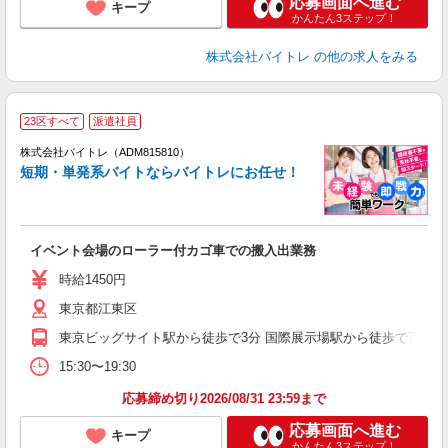
応募画面へ進む
キープ
かんたん3ステップ！
株式会社バイトレ
の他の求人をみる
23区すべて
派遣社員
ィ
株式会社バイトレ（ADM815810）
短期・単発系バイトならバイトレにお任せ！
い
イベント会場のローラー付カゴ車での搬入出業務
即
活
時給1450円
（
東京都江東区
煙
週
東京ビッグサイト駅から徒歩で3分 国際展示場駅から徒歩で7分 有
15:30〜19:30
応募締め切り2026/08/31 23:59まで
応募画面へ進む
キープ
かんたん3ステップ！