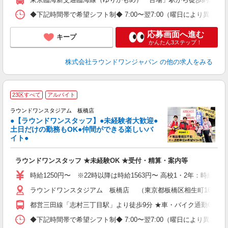
◆下記時間帯で希望シフト制◆ 7:00〜翌7:00（曜日により異な
応募画面へ進む
キープ
かんたん3ステップ！
株式会社ラウンドワンジャパン
の他の求人をみる
■
23区すべて
アルバイト
レ
ラウンドワンスタジアム 板橋店
●【ラウンドワンスタッフ】●未経験者大歓迎●
土日だけの勤務もOK●仲間ができる楽しいバ
は
イト●
高
～
ラウンドワンスタッフ ★未経験OK ★受付・精算・案内等
禁
服
時給1250円〜 ※22時以降は時給1563円〜 高校1・2年：時給123
ラウンドワンスタジアム 板橋店 （東京都板橋区相生町16番13
都営三田線「志村三丁目駅」より徒歩9分 ★車・バイク通勤OK
◆下記時間帯で希望シフト制◆ 7:00〜翌7:00（曜日により異なる） 