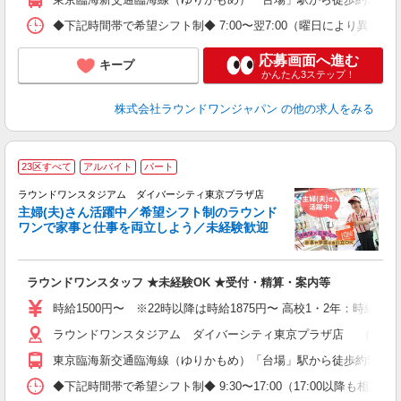
◆下記時間帯で希望シフト制◆ 7:00〜翌7:00（曜日により異な
応募画面へ進む
キープ
かんたん3ステップ！
株式会社ラウンドワンジャパン
の他の求人をみる
■
23区すべて
アルバイト
パート
務
ラウンドワンスタジアム ダイバーシティ東京プラザ店
主婦(夫)さん活躍中／希望シフト制のラウンド
ワンで家事と仕事を両立しよう／未経験歓迎
め
ラウンドワンスタッフ ★未経験OK ★受付・精算・案内等
主
（
時給1500円〜 ※22時以降は時給1875円〜 高校1・2年：時給140
ラウンドワンスタジアム ダイバーシティ東京プラザ店 （東京都江
東京臨海新交通臨海線（ゆりかもめ）「台場」駅から徒歩約5分
◆下記時間帯で希望シフト制◆ 9:30〜17:00（17:00以降