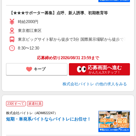
い
【★★★サポーター募集】点呼、新人誘導、初期教育等
即
活
時給2000円
（
東京都江東区
煙
～
東京ビッグサイト駅から徒歩で3分 国際展示場駅から徒歩で7分 有
8:30〜12:30
応募締め切り2026/08/31 23:59まで
応募画面へ進む
キープ
かんたん3ステップ！
株式会社バイトレ
の他の求人をみる
23区すべて
派遣社員
ィ
株式会社バイトレ（ADM822247）
短期・単発系バイトならバイトレにお任せ！