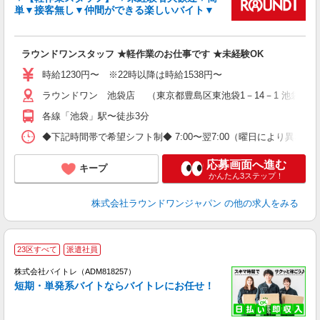
ナ
単▼接客無し▼仲間ができる楽しいバイト▼
大
K
駅
ラウンドワンスタッフ ★軽作業のお仕事です ★未経験OK
時給1230円〜 ※22時以降は時給1538円〜
ラウンドワン 池袋店 （東京都豊島区東池袋1－14－1 池袋ス
各線「池袋」駅〜徒歩3分
◆下記時間帯で希望シフト制◆ 7:00〜翌7:00（曜日により異なる） 
応募画面へ進む
キープ
かんたん3ステップ！
株式会社ラウンドワンジャパン
の他の求人をみる
23区すべて
派遣社員
ィ
株式会社バイトレ（ADM818257）
短期・単発系バイトならバイトレにお任せ！