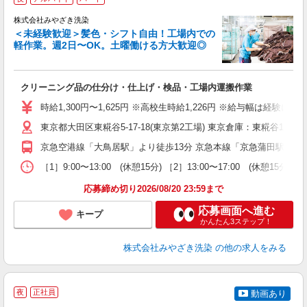
株式会社みやざき洗染
＜未経験歓迎＞髪色・シフト自由！工場内での
軽作業。週2日〜OK。土曜働ける方大歓迎◎
日
あ
クリーニング品の仕分け・仕上げ・検品・工場内運搬作業
入
ー
時給1,300円〜1,625円 ※高校生時給1,226円 ※給与幅は経
日
東京都大田区東糀谷5-17-18(東京第2工場) 東京倉庫：東糀谷1-3-11
バ
京急空港線「大鳥居駅」より徒歩13分 京急本線「京急蒲田駅」より
［1］9:00〜13:00 (休憩15分) ［2］13:00〜17:00 (休
応募締め切り2026/08/20 23:59まで
応募画面へ進む
キープ
かんたん3ステップ！
株式会社みやざき洗染
の他の求人をみる
夜
正社員
動画あり