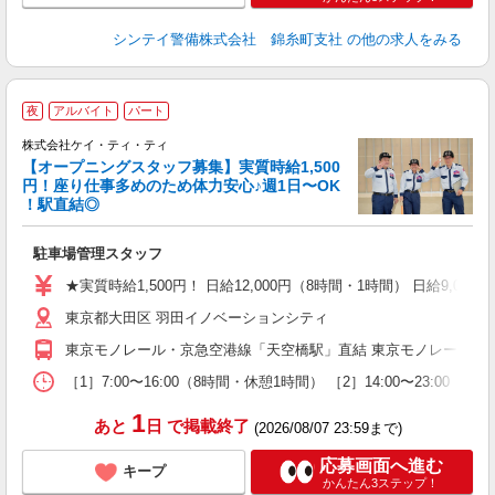
シンテイ警備株式会社 錦糸町支社
の他の求人をみる
夜
アルバイト
パート
株式会社ケイ・ティ・ティ
【オープニングスタッフ募集】実質時給1,500
円！座り仕事多めのため体力安心♪週1日〜OK
！駅直結◎
応
駐車場管理スタッフ
入
活
★実質時給1,500円！ 日給12,000円（8時間・1時間） 日給9,00
（
東京都大田区 羽田イノベーションシティ
中
ト
東京モノレール・京急空港線「天空橋駅」直結 東京モノレール「羽
務
扶
［1］7:00〜16:00（8時間・休憩1時間） ［2］14:00〜23:00（8時
ク
1
あと
日
で掲載終了
(2026/08/07 23:59まで)
応募画面へ進む
キープ
かんたん3ステップ！