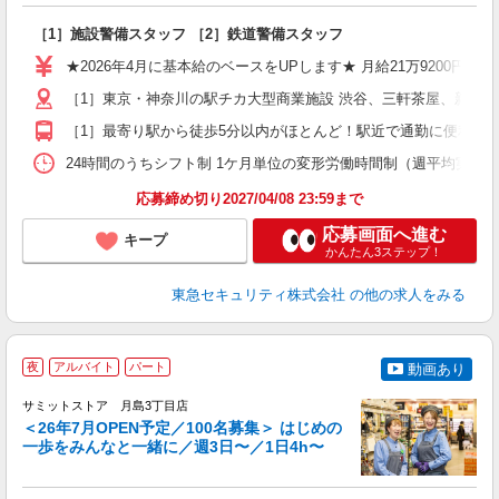
ン
［1］施設警備スタッフ ［2］鉄道警備スタッフ
入
迎
★2026年4月に基本給のベースをUPします★ 月給21万9200円＋
駅
［1］東京・神奈川の駅チカ大型商業施設 渋谷、三軒茶屋、新宿
［1］最寄り駅から徒歩5分以内がほとんど！駅近で通勤に便利！ 
社
24時間のうちシフト制 1ケ月単位の変形労働時間制（週平均実働40時間
応募締め切り2027/04/08 23:59まで
応募画面へ進む
キープ
かんたん3ステップ！
東急セキュリティ株式会社
の他の求人をみる
夜
アルバイト
パート
動画あり
サミットストア 月島3丁目店
＜26年7月OPEN予定／100名募集＞ はじめの
一歩をみんなと一緒に／週3日〜／1日4h〜
慢