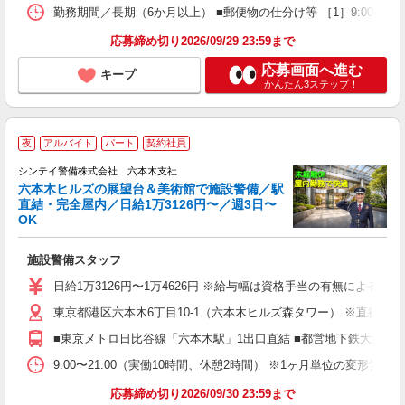
勤務期間／長期（6か月以上） ■郵便物の仕分け等 ［1］9:00〜16:45 実
応募締め切り2026/09/29 23:59まで
応募画面へ進む
キープ
かんたん3ステップ！
夜
アルバイト
パート
契約社員
シンテイ警備株式会社 六本木支社
六本木ヒルズの展望台＆美術館で施設警備／駅
直結・完全屋内／日給1万3126円〜／週3日〜
OK
務
施設警備スタッフ
入
夫
日給1万3126円〜1万4626円 ※給与幅は資格手当の有無によるも
中
東京都港区六本木6丁目10-1（六本木ヒルズ森タワー） ※直行直
務
勤
■東京メトロ日比谷線「六本木駅」1出口直結 ■都営地下鉄大江戸
な
社
9:00〜21:00（実働10時間、休憩2時間） ※1ヶ月単位の変形
応募締め切り2026/09/30 23:59まで