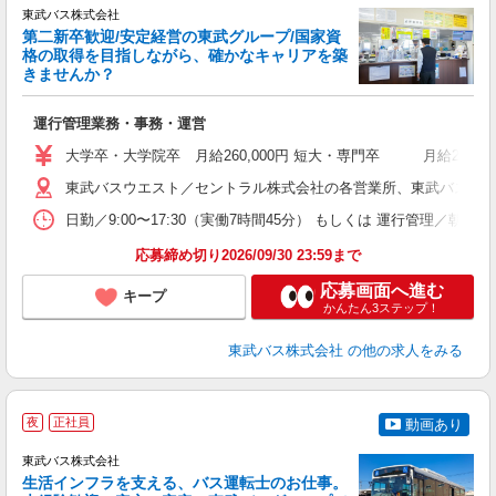
東武バス株式会社
第二新卒歓迎/安定経営の東武グループ/国家資
格の取得を目指しながら、確かなキャリアを築
きませんか？
き
運行管理業務・事務・運営
職
卒
大学卒・大学院卒 月給260,000円 短大・専門卒 月給240
ボ
場
東武バスウエスト／セントラル株式会社の各営業所、東武バス日光株式会
勤
日勤／9:00〜17:30（実働7時間45分） もしくは 運行管理／
応募締め切り2026/09/30 23:59まで
典
応募画面へ進む
キープ
かんたん3ステップ！
東武バス株式会社
の他の求人をみる
夜
正社員
動画あり
東武バス株式会社
生活インフラを支える、バス運転士のお仕事。