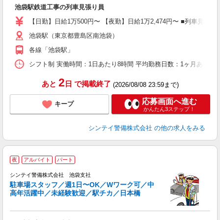
て
池袋駅鉄道工事の列車見張り員
友
朝
【日勤】日給1万500円〜 【夜勤】日給1万2,474円〜 ■列車見張
い
池袋駅（東京都豊島区南池袋）
各線「池袋駅」
シフト制 実働時間：1日あたり8時間 平均勤務日数：1ヶ月あたり4
2
あと
日
で掲載終了
(2026/08/08 23:59まで)
応募画面へ進む
キープ
かんたん3ステップ！
シンテイ警備株式会社
の他の求人をみる
夜
アルバイト
パート
歓
シンテイ警備株式会社 池袋支社
き
駐車場スタッフ／週1日〜OK／Wワーク可／中
高年活躍中／未経験歓迎／駅チカ／日本橋
時