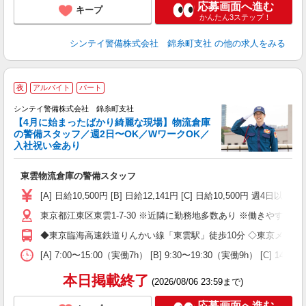
応募画面へ進む
キープ
かんたん3ステップ！
シンテイ警備株式会社 錦糸町支社
の他の求人をみる
夜
アルバイト
パート
シンテイ警備株式会社 錦糸町支社
【4月に始まったばかり綺麗な現場】物流倉庫
の警備スタッフ／週2日〜OK／WワークOK／
入社祝い金あり
ら
東雲物流倉庫の警備スタッフ
入
生
[A] 日給10,500円 [B] 日給12,141円 [C] 日給10
（
東京都江東区東雲1-7-30 ※近隣に勤務地多数あり ※働きやすい
週
昼
◆東京臨海高速鉄道りんかい線「東雲駅」徒歩10分 ◇東京メトロ
費
[A] 7:00〜15:00（実働7h） [B] 9:30〜19:3
制
本日掲載終了
(2026/08/06 23:59まで)
応募画面へ進む