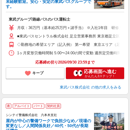
未経験歓迎。安心・安定の東武バスグループで
す。
★
制
東武グループ/路線バスのバス運転士
職
卒
月収：36万円（基本給25万円＋諸手当） ※入社1年目 研修見習
ボ
業
■東武バスセントラル株式会社 足立営業事務所 東京都足立区伊興本町2
有
◇勤務地の希望エリア（記入例） 第一希望 東京エリア（足立・
あ
得
1ヶ月変形労働時間制 5:00〜24:00の間で変動 週所定労働
応募締め切り2026/09/30 23:59まで
応募画面へ進む
キープ
かんたん3ステップ！
東武バス株式会社
の他の求人をみる
夜
アルバイト
パート
契約社員
シンテイ警備株式会社 六本木支社
屋内が中心の警備ワークで負担少なめ／現場の
変更なし／人間関係良好／40代・50代が長期