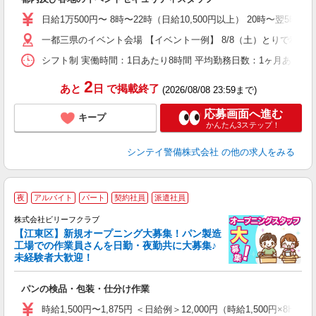
友
朝
日給1万500円〜 8時〜22時（日給10,500円以上） 20時〜翌5
い
一都三県のイベント会場 【イベント一例】 8/8（土）とりで利根川
シフト制 実働時間：1日あたり8時間 平均勤務日数：1ヶ月あたり4
2
あと
日
で掲載終了
(2026/08/08 23:59まで)
応募画面へ進む
キープ
かんたん3ステップ！
シンテイ警備株式会社
の他の求人をみる
夜
アルバイト
パート
契約社員
派遣社員
株式会社ビリーフクラブ
堂
【江東区】新規オープニング大募集！パン製造
働
工場での作業員さんを日勤・夜勤共に大募集♪
軽
未経験者大歓迎！
入
た
パンの検品・包装・仕分け作業
第
ブ
時給1,500円〜1,875円 ＜日給例＞12,000円（時給1,500円×8H）