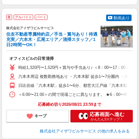
夜
アルバイト
パート
動画あり
株式会社アイザワビルサービス
住友不動産専属特約店／手当・賞与あり！待遇
充実／六本木・広尾エリア／清掃スタッフ／1
日2時間〜OK！
現
オフィスビルの日常清掃
未
務
時給1,320円〜1,520円＋賞与や手当あり♪ ＜8：00〜17：00＞ ※1
直
与
六本木周辺 複数勤務地あり ・六本木駅 徒歩1〜7分圏内 ・六本木一
日比谷線「六本木駅」徒歩1〜6分、都営大江戸線「六本木駅」徒歩
＜6:00〜21:00＞の間で現場ごとに異なります。 ★6：00〜8
応募締め切り2026/08/21 23:59まで
応募画面へ進む
キープ
かんたん3ステップ！
株式会社アイザワビルサービス
の他の求人をみる