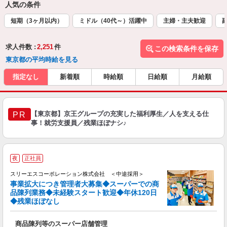
人気の条件
短期（3ヶ月以内）
ミドル（40代～）活躍中
主婦・主夫歓迎
求人件数 :
2,251
件
この検索条件を保存
東京都の平均時給を見る
指定なし
新着順
時給順
日給順
月給順
【東京都】京王グループの充実した福利厚生／人を支える仕
PR
事！就労支援員／残業ほぼナシ♪
夜
正社員
スリーエスコーポレーション株式会社 ＜中途採用＞
事業拡大につき管理者大募集◆スーパーでの商
品陳列業務◆未経験スタート歓迎◆年休120日
◆残業ほぼなし
そ
商品陳列等のスーパー店舗管理
未