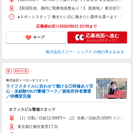
迎
【新宿区他、都内に勤務地多数あり！】 面接地／ 東京都豊島区池袋2-
ラ
入
●スポットスタッフ 働きたい日に働きたい案件を選べます（案件多数） ●
内
選
応募締め切り2026/08/23 23:59まで
夕
応募画面へ進む
キープ
かんたん3ステップ！
株式会社スリー・シップス
の他の求人をみる
夜
契約社員
株式会社トーカンオリエンス
ライフスタイルに合わせて働ける◎研修あり安
心・未経験OKの警備ワーク／資格所持者優遇
＜
／待機室完備
お
オフィスビル警備スタッフ
未
ア
［1］日勤／日給12,000円〜 ［2］当務／日給25,500円 ※資格・
支
東京都江東区東雲1丁目