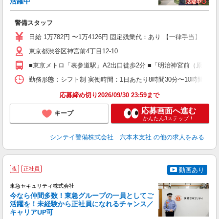
活躍中
ト
警備スタッフ
入
夫
日給 1万782円 〜1万4126円 固定残業代：あり 【一律手当】 全員
中
東京都渋谷区神宮前4丁目12-10
務
勤
■東京メトロ「表参道駅」A2出口徒歩2分 ■「明治神宮前（原宿）駅
な
社
勤務形態：シフト制 実働時間：1日あたり8時間30分〜10時間 平均勤
応募締め切り2026/09/30 23:59まで
応募画面へ進む
キープ
かんたん3ステップ！
シンテイ警備株式会社 六本木支社
の他の求人をみる
＼
夜
正社員
動画あり
東急セキュリティ株式会社
今なら仲間多数！東急グループの一員としてご
活躍を！未経験から正社員になれるチャンス／
キャリアUP可