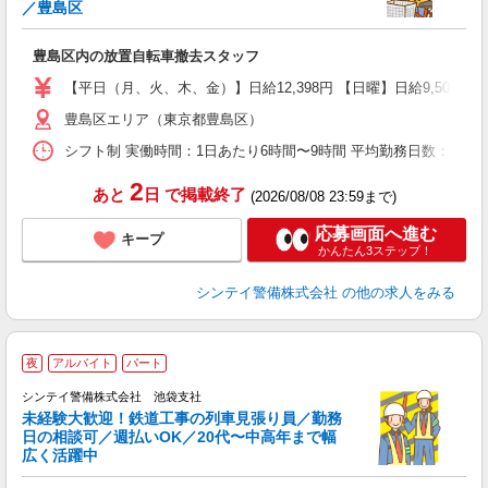
／豊島区
タ
友
豊島区内の放置自転車撤去スタッフ
あ
【平日（月、火、木、金）】日給12,398円 【日曜】日給9,500
豊島区エリア（東京都豊島区）
シフト制 実働時間：1日あたり6時間〜9時間 平均勤務日数：1ヶ月あた
2
あと
日
で掲載終了
(2026/08/08 23:59まで)
応募画面へ進む
キープ
かんたん3ステップ！
シンテイ警備株式会社
の他の求人をみる
夜
アルバイト
パート
シンテイ警備株式会社 池袋支社
未経験大歓迎！鉄道工事の列車見張り員／勤務
日の相談可／週払いOK／20代〜中高年まで幅
広く活躍中