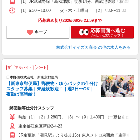
［1］JR武蔵野線「新秋津駅」徒歩14分、西武池袋線「秋津駅」徒歩
［1］6:30〜10:00 火・木・土曜日 ［2］7:30〜11:30 
応募締め切り2026/08/26 23:59まで
応募画面へ進む
キープ
かんたん3ステップ！
株式会社イイズカ商会
の他の求人をみる
夜
アルバイト
パート
日本郵便株式会社 新東京郵便局
【新東京郵便局】郵便物・ゆうパックの仕分け
スタッフ募集｜未経験歓迎！｜週3日〜OK｜
夜勤は高時給！
仕
郵便物等仕分けスタッフ
入
活
時給［1］［2］1,280円、［3］〜［9］1,400円 （一勤務あたり） ［
（
東京都江東区新砂2-4-23
給
員
JR京葉線「潮見駅」より徒歩15分 東京メトロ東西線「東陽町駅