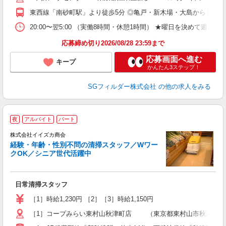
型
東西線「南砂町駅」より徒歩5分 ◎亀戸・新木場・大島からもバス
W
20:00〜翌5:00 （実働8時間・休憩1時間） ★曜日を決めて週
応募締め切り2026/08/28 23:59まで
応募画面へ進む
キープ
かんたん3ステップ！
SGフィルダー株式会社
の他の求人をみる
夜
アルバイト
パート
株式会社イイズカ商会
経験・年齢・性別不問の清掃スタッフ／Wワー
クOK／シニア世代活躍中
し
日常清掃スタッフ
未
朝
［1］時給1,230円 ［2］［3］時給1,150円
［1］コープみらい東村山秋津町店 （東京都東村山市秋津町2-18