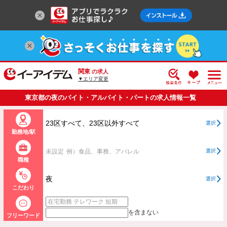
関東
の求人
▼エリア変更
東京都の夜のバイト・アルバイト・パートの求人情報一覧
23区すべて、23区以外すべて
選択
勤務地/駅
未設定
例）食品、事務、アパレル
選択
職種
夜
選択
こだわり
を含まない
フリーワード