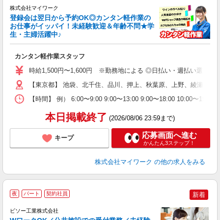
★
株式会社マイワーク
登録会は翌日から予約OK◎カンタン軽作業の
お仕事がイッパイ！未経験歓迎＆年齢不問★学
生・主婦活躍中♪
き
カンタン軽作業スタッフ
履
歓
時給1,500円〜1,600円 ※勤務地による ◎日払い・週払い選
躍
【東京都】 池袋、北千住、品川、押上、秋葉原、上野、綾瀬、大
（
週
【時間】 例） 6:00〜9:00 9:00〜13:00 9:00〜1
シ
通
本日掲載終了
(2026/08/06 23:59まで)
応募画面へ進む
キープ
かんたん3ステップ！
株式会社マイワーク
の他の求人をみる
夜
パート
契約社員
新着
ビソー工業株式会社
1