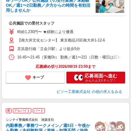
WワークOK／公共施設での受付業務／未経験
OK／週1〜2日勤務／夕方からの時間を有効活
用しませんか
良
入
公共施設での受付スタッフ
歓
K
時給1,230円〜 ★経験により優遇
～
曜
【南大井文化センター】 東京都品川区南大井1-12-6
機
京浜急行線「立会川駅」より徒歩5分
保
16:45〜21:45（実働5h） 勤務／週1〜2日（日数・曜日は
応募締め切り2026/08/19 23:59まで
応募画面へ進む
キープ
かんたん3ステップ！
ビソー工業株式会社
の他の求人をみる
夜
アルバイト
パート
問
シンテイ警備株式会社 池袋支社
内勤事務／事務ワークメイン／週5日・午後か
が
ら勤務／未経験歓迎／資格・知識不問／池袋