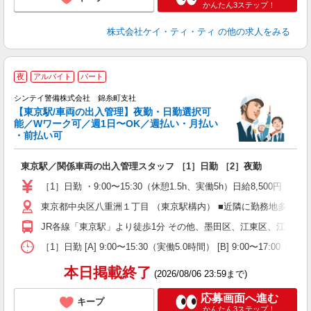
かんたん3ステップ！
株式会社ケイ・ティ・ティ
の他の求人をみる
夜
アルバイト
パート
シンテイ警備株式会社 錦糸町支社
す
【東京駅/車両の出入管理】夜勤・日勤選択可
能／Wワーク可／週1日〜OK／週払い・月払い
・前払い可
が
東京駅／関係車両の出入管理スタッフ ［1］日勤 ［2］夜勤
友
ン
［1］日勤 ・9:00〜15:30（休憩1.5h、実働5h）日給8,500
給
東京都中央区八重洲１丁目 （東京駅構内） ■近隣に勤務地多数あ
タ
通
JR各線「東京駅」より徒歩1分 その他、墨田区、江東区、江戸川
修
［1］日勤 [A] 9:00〜15:30（実働5.0時間） [B] 
本日掲載終了
(2026/08/06 23:59まで)
応募画面へ進む
キープ
かんたん3ステップ！