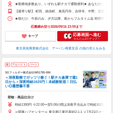
結
★勤務地多数あり。いずれも駅チカで通勤便利★ あなたのご希望の
り
【最寄り駅】 町田、錦糸町、東高円寺、吉祥寺、中野、立飛、渋
★朝だけ、午前のみ、夕方以降、夜からフルタイム迄 時間帯多数！ご希望に合わせて
応募締め切り2026/09/16 23:59まで
応募画面へ進む
キープ
かんたん3ステップ！
東京美装興業株式会社 アーバン商業支店
の他の求人をみる
夜
アルバイト
パート
SGフィルダー株式会社/W51785-999
＜深夜勤務でガッツリ稼ぐ！駅チカ倉庫で週1
日から＞深夜時給1625円！未経験歓迎！日払
い◎履歴書不要
の
荷物・商品仕分け
履
迎
時給1300円 ※22:00〜翌5:00の間は深夜手当込みで時給1625円
ミ
≪関東ハブセンター≫ 東京都江東区新砂2-1-1 ☆7月21日オー
務