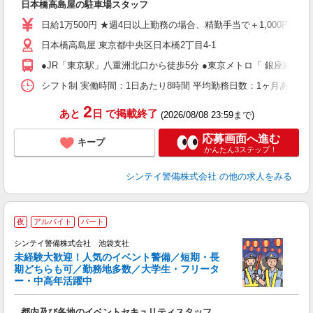
日本橋高島屋の駐車場スタッフ
友
昼
日給1万500円 ★週4日以上勤務の場合、精勤手当で＋1,000円→日
日本橋高島屋 東京都中央区日本橋2丁目4-1
●JR「東京駅」八重洲北口から徒歩5分 ●東京メトロ「 銀座線・
シフト制 実働時間：1日あたり8時間 平均勤務日数：1ヶ月あたり4
2
あと
日
で掲載終了
(2026/08/08 23:59まで)
応募画面へ進む
キープ
かんたん3ステップ！
シンテイ警備株式会社
の他の求人をみる
夜
アルバイト
パート
シンテイ警備株式会社 池袋支社
未経験大歓迎！人気のイベント警備／短期・長
期どちらも可／勤務地多数／大学生・フリータ
ー・中高年活躍中
広
都内及び各地のイベントセキュリティスタッフ