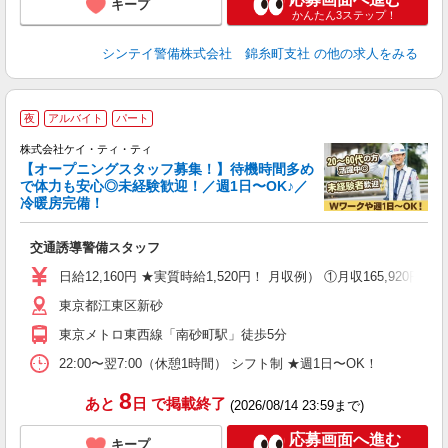
キープ
かんたん3ステップ！
シンテイ警備株式会社 錦糸町支社
の他の求人をみる
夜
アルバイト
パート
バ
ン
株式会社ケイ・ティ・ティ
【オープニングスタッフ募集！】待機時間多め
で体力も安心◎未経験歓迎！／週1日〜OK♪／
冷暖房完備！
だ
入
交通誘導警備スタッフ
活
（
日給12,160円 ★実質時給1,520円！ 月収例） ①月収165,920
中
東京都江東区新砂
ト
務
東京メトロ東西線「南砂町駅」徒歩5分
扶
ク
22:00〜翌7:00（休憩1時間） シフト制 ★週1日〜OK！
8
あと
日
で掲載終了
(2026/08/14 23:59まで)
応募画面へ進む
キープ