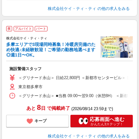
株式会社ケイ・ティ・ティ
の他の求人をみる
夜
アルバイト
パート
す
株式会社ケイ・ティ・ティ
す
多摩エリアで3現場同時募集！冷暖房完備のた
0
め快適♪未経験歓迎！ご希望の勤務地選べます
た
◎週1日〜OK。
勤
入
施設警備スタッフ
活
（
＜グリナード永山＞ 日給22,800円 ＜新都市センタービル＞ 日給1
中
東京都多摩市
ト
務
＜グリナード永山＞ ■当務 09:00〜翌9:00（休憩8H） ＜新都市セ
ぼ
支
8
あと
日
で掲載終了
(2026/08/14 23:59まで)
応募画面へ進む
キープ
かんたん3ステップ！
株式会社ケイ・ティ・ティ
の他の求人をみる