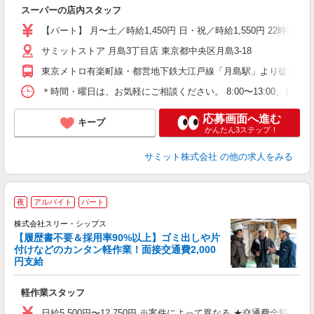
スーパーの店内スタッフ
入
生
【パート】 月〜土／時給1,450円 日・祝／時給1,550円 22時以降
ク
内
サミットストア 月島3丁目店 東京都中央区月島3-18
ム
東京メトロ有楽町線・都営地下鉄大江戸線「月島駅」より徒歩8分
養
＊時間・曜日は、お気軽にご相談ください。 8:00〜13:00、13:00〜18
制
応募画面へ進む
キープ
かんたん3ステップ！
サミット株式会社
の他の求人をみる
夜
アルバイト
パート
給
株式会社スリー・シップス
【履歴書不要＆採用率90%以上】ゴミ出しや片
ね
付けなどのカンタン軽作業！面接交通費2,000
円支給
理
軽作業スタッフ
入
り
日給5,500円〜12,750円 ※案件によって異なる ★交通費全額支給