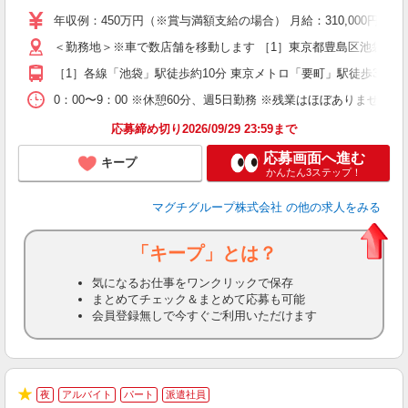
支
年収例：450万円（※賞与満額支給の場合） 月給：310,00
＜勤務地＞※車で数店舗を移動します ［1］東京都豊島区池袋3丁目1-1 
［1］各線「池袋」駅徒歩約10分 東京メトロ「要町」駅徒歩3分 
0：00〜9：00 ※休憩60分、週5日勤務 ※残業はほぼありません！
応募締め切り2026/09/29 23:59まで
応募画面へ進む
キープ
かんたん3ステップ！
マグチグループ株式会社
の他の求人をみる
「キープ」とは？
気になるお仕事をワンクリックで保存
まとめてチェック＆まとめて応募も可能
会員登録無しで今すぐご利用いただけます
夜
アルバイト
パート
派遣社員