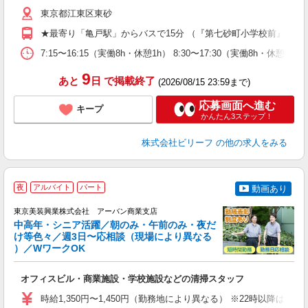
収
東京都江東区東砂
型
め
★最寄り「亀戸駅」からバスで15分 （『第七砂町小学校前』より
7:15〜16:15（実働8h・休憩1h） 8:30〜17:30（実働8h・休憩
9
あと
日
で掲載終了
(2026/08/15 23:59まで)
応募画面へ進む
キープ
かんたん3ステップ！
株式会社ビリーフ
の他の求人をみる
夜
アルバイト
パート
動画あり
相
東京美装興業株式会社 アーバン商業支店
日
中高年・シニア活躍／朝のみ・午前のみ・夜だ
ー
け等色々／週3日〜応相談（現場により異なる
0
）／WワークOK
相
入
オフィスビル・商業施設・学校施設などの清掃スタッフ
学
活
時給1,350円〜1,450円（勤務地により異なる） ※22時以降
曜