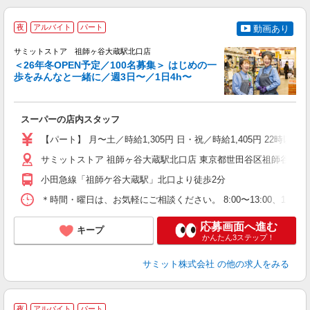
夜
アルバイト
パート
動画あり
サミットストア 祖師ヶ谷大蔵駅北口店
＜26年冬OPEN予定／100名募集＞ はじめの一
歩をみんなと一緒に／週3日〜／1日4h〜
お
スーパーの店内スタッフ
入
生
【パート】 月〜土／時給1,305円 日・祝／時給1,405円 22時以降
ク
内
サミットストア 祖師ヶ谷大蔵駅北口店 東京都世田谷区祖師谷3丁目3
ム
小田急線「祖師ケ谷大蔵駅」北口より徒歩2分
養
＊時間・曜日は、お気軽にご相談ください。 8:00〜13:00、13:00
制
応募画面へ進む
キープ
かんたん3ステップ！
サミット株式会社
の他の求人をみる
夜
アルバイト
パート