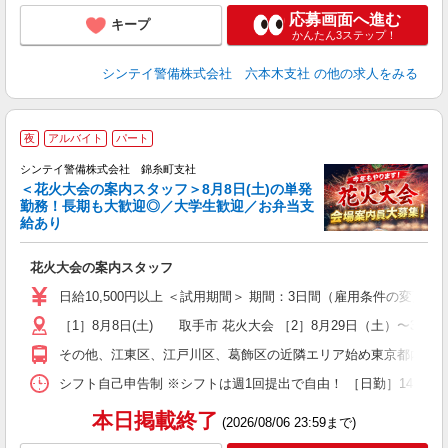
応募画面へ進む
キープ
かんたん3ステップ！
シンテイ警備株式会社 六本木支社
の他の求人をみる
夜
アルバイト
パート
シンテイ警備株式会社 錦糸町支社
＜花火大会の案内スタッフ＞8月8日(土)の単発
勤務！長期も大歓迎◎／大学生歓迎／お弁当支
給あり
ア
花火大会の案内スタッフ
入
生
日給10,500円以上 ＜試用期間＞ 期間：3日間（雇用条件の変更なし
（
［1］8月8日(土) 取手市 花火大会 ［2］8月29日（土）〜
払
（
その他、江東区、江戸川区、葛飾区の近隣エリア始め東京都内を中
業
あ
シフト自己申告制 ※シフトは週1回提出で自由！ ［日勤］14:0
本日掲載終了
(2026/08/06 23:59まで)