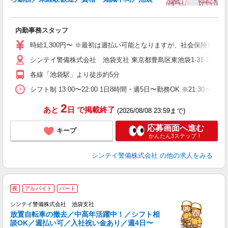
み
友
内勤事務スタッフ
社
時給1,300円〜 ※最初は週払い可能となりますが、社会保険加
シンテイ警備株式会社 池袋支社 東京都豊島区東池袋1-31-1 バ
各線「池袋駅」より徒歩約5分
シフト制 13:00〜22:00 1日8時間・週5日〜勤務OK ※21:30〜
2
あと
日
で掲載終了
(2026/08/08 23:59まで)
応募画面へ進む
キープ
かんたん3ステップ！
シンテイ警備株式会社
の他の求人をみる
夜
アルバイト
パート
て
シンテイ警備株式会社 池袋支社
と
放置自転車の撤去／中高年活躍中！／シフト相
談OK／週払い可／入社祝い金あり／週4日〜