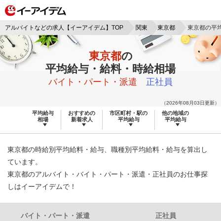
アルバイトなどの求人【イーアイデム】TOP
関東
東京都
東京都の平
東京都
の
平均給与・給料・時給相場
バイト・パート・派遣
正社員
（2026年08月03日更新）
平均給与
おすすめの
市区町村・駅の
他の地域の
相場
新着求人
平均給与
平均給与
東京都の時給別平均給料・給与、職種別平均給料・給与を算出し
ています。
東京都のアルバイト・バイト・パート・派遣・正社員のお仕事探
しはイーアイデムで！
バイト・パート・派遣
正社員