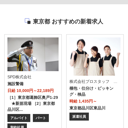
東京都 おすすめの新着求人
SPD株式会社
株式会社プロスタッフ 横浜支店 【2606tk002v】
施設警備
梱包・仕分け・ピッキン
日給 10,000円～22,189円
グ・検品
［1］東京都葛飾区奥戸1-29
時給 1,435円～
★新規現場 ［2］東京都
東京都品川区東品川
品川区...
派遣社員
アルバイト
パート
契約社員