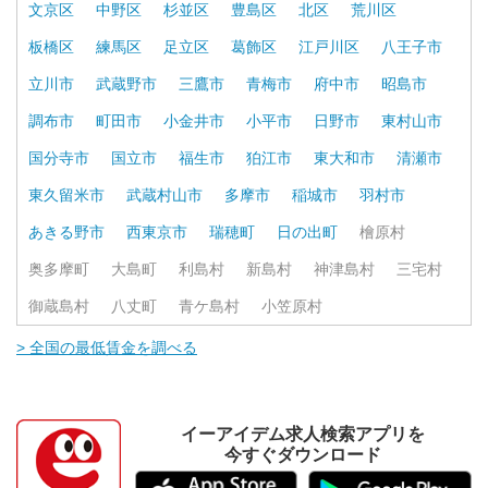
文京区
中野区
杉並区
豊島区
北区
荒川区
板橋区
練馬区
足立区
葛飾区
江戸川区
八王子市
立川市
武蔵野市
三鷹市
青梅市
府中市
昭島市
調布市
町田市
小金井市
小平市
日野市
東村山市
国分寺市
国立市
福生市
狛江市
東大和市
清瀬市
東久留米市
武蔵村山市
多摩市
稲城市
羽村市
あきる野市
西東京市
瑞穂町
日の出町
檜原村
奥多摩町
大島町
利島村
新島村
神津島村
三宅村
御蔵島村
八丈町
青ケ島村
小笠原村
> 全国の最低賃金を調べる
イーアイデム求人検索アプリを
今すぐダウンロード