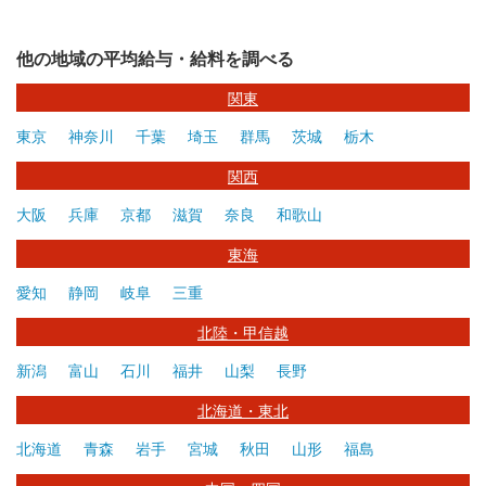
他の地域の平均給与・給料を調べる
関東
東京
神奈川
千葉
埼玉
群馬
茨城
栃木
関西
大阪
兵庫
京都
滋賀
奈良
和歌山
東海
愛知
静岡
岐阜
三重
北陸・甲信越
新潟
富山
石川
福井
山梨
長野
北海道・東北
北海道
青森
岩手
宮城
秋田
山形
福島