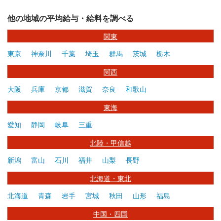
他の地域の平均給与・給料を調べる
関東
東京
神奈川
千葉
埼玉
群馬
茨城
栃木
関西
大阪
兵庫
京都
滋賀
奈良
和歌山
東海
愛知
静岡
岐阜
三重
北陸・甲信越
新潟
富山
石川
福井
山梨
長野
北海道・東北
北海道
青森
岩手
宮城
秋田
山形
福島
中国・四国