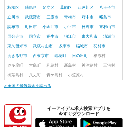
板橋区
練馬区
足立区
葛飾区
江戸川区
八王子市
立川市
武蔵野市
三鷹市
青梅市
府中市
昭島市
調布市
町田市
小金井市
小平市
日野市
東村山市
国分寺市
国立市
福生市
狛江市
東大和市
清瀬市
東久留米市
武蔵村山市
多摩市
稲城市
羽村市
あきる野市
西東京市
瑞穂町
日の出町
檜原村
奥多摩町
大島町
利島村
新島村
神津島村
三宅村
御蔵島村
八丈町
青ケ島村
小笠原村
> 全国の最低賃金を調べる
イーアイデム求人検索アプリを
今すぐダウンロード