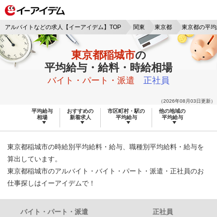
アルバイトなどの求人【イーアイデム】TOP
関東
東京都
東京都の平均
東京都稲城市
の
平均給与・給料・時給相場
バイト・パート・派遣
正社員
（2026年08月03日更新）
平均給与
おすすめの
市区町村・駅の
他の地域の
相場
新着求人
平均給与
平均給与
東京都稲城市の時給別平均給料・給与、職種別平均給料・給与を
算出しています。
東京都稲城市のアルバイト・バイト・パート・派遣・正社員のお
仕事探しはイーアイデムで！
バイト・パート・派遣
正社員