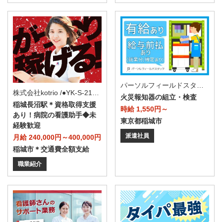
パーソルフィールドスタッフ株式会社 神奈川コーディネートセンター
株式会社kotrio /●YK-S-2156594
火災報知器の組立・検査
稲城長沼駅＊資格取得支援
時給 1,550円～
あり！病院の看護助手◆未
東京都稲城市
経験歓迎
派遣社員
月給 240,000円～400,000円
稲城市＊交通費全額支給
職業紹介