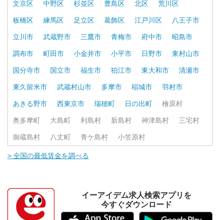
文京区
中野区
杉並区
豊島区
北区
荒川区
板橋区
練馬区
足立区
葛飾区
江戸川区
八王子市
立川市
武蔵野市
三鷹市
青梅市
府中市
昭島市
調布市
町田市
小金井市
小平市
日野市
東村山市
国分寺市
国立市
福生市
狛江市
東大和市
清瀬市
東久留米市
武蔵村山市
多摩市
稲城市
羽村市
あきる野市
西東京市
瑞穂町
日の出町
檜原村
奥多摩町
大島町
利島村
新島村
神津島村
三宅村
御蔵島村
八丈町
青ケ島村
小笠原村
> 全国の最低賃金を調べる
イーアイデム求人検索アプリを
今すぐダウンロード