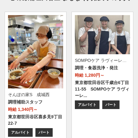
SOMPOケア ラヴィーレレジデンス 世田谷千歳台
調理・食器洗浄・発注
時給 1,280円～
東京都世田谷区千歳台6丁目
11-55 SOMPOケア ラヴィ
そんぽの家S 成城西
ーレ...
調理補助スタッフ
アルバイト
パート
時給 1,340円～
東京都世田谷区喜多見9丁目
22-7
アルバイト
パート