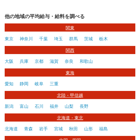
他の地域の平均給与・給料を調べる
関東
東京
神奈川
千葉
埼玉
群馬
茨城
栃木
関西
大阪
兵庫
京都
滋賀
奈良
和歌山
東海
愛知
静岡
岐阜
三重
北陸・甲信越
新潟
富山
石川
福井
山梨
長野
北海道・東北
北海道
青森
岩手
宮城
秋田
山形
福島