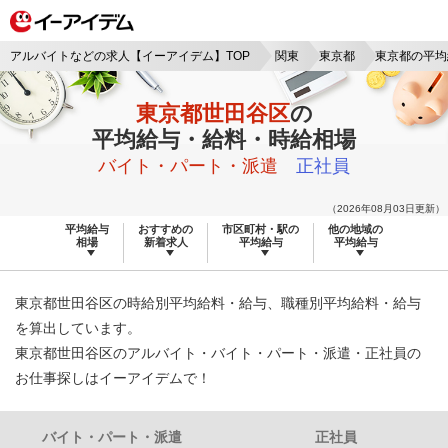
アルバイトなどの求人【イーアイデム】TOP
関東
東京都
東京都の平均
東京都世田谷区
の
平均給与・給料・時給相場
バイト・パート・派遣
正社員
（2026年08月03日更新）
平均給与
おすすめの
市区町村・駅の
他の地域の
相場
新着求人
平均給与
平均給与
東京都世田谷区の時給別平均給料・給与、職種別平均給料・給与
を算出しています。
東京都世田谷区のアルバイト・バイト・パート・派遣・正社員の
お仕事探しはイーアイデムで！
バイト・パート・派遣
正社員