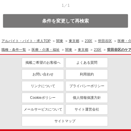
1／1
条件を変更して再検索
アルバイト・バイト・求人TOP
関東
東京都
23区
世田谷区
医療・
職種・条件一覧
医療・介護・福祉
関東
東京都
23区
世田谷区のケ
掲載ご希望のお客様へ
よくある質問
お問い合わせ
利用規約
リンクについて
プライバシーポリシー
Cookieポリシー
個人情報保護方針
メールサービスについて
サイト運営会社
サイトマップ