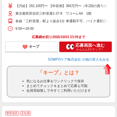
分
【月給】282,100円〜 【年収例】384万円〜（年2回の賞与含む
社
東京都世田谷区三軒茶屋1-37-8 ワコーレ64 1階
各線「三軒茶屋」駅より徒歩1分 車通勤不可、バイク通勤応相談
9:00〜18:00
応募締め切り2026/10/03 23:59まで
応募画面へ進む
キープ
かんたん3ステップ！
SOMPOケア株式会社
の他の求人をみる
「キープ」とは？
気になるお仕事をワンクリックで保存
まとめてチェック＆まとめて応募も可能
会員登録無しで今すぐご利用いただけます
世田谷区
正社員
定