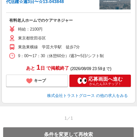
代活躍☆週3日〜☆13-043848
に
有料老人ホームでのケアマネジャー
時給：2100円
東京都世田谷区
東急東横線 学芸大学駅 徒歩7分
9：00〜17：30（休憩60分）/週3〜5日/シフト制
1
あと
日
で掲載終了
(2026/08/09 23:59まで)
応募画面へ進む
キープ
かんたん3ステップ！
株式会社トラストグロース
の他の求人をみる
1／1
条件を変更して再検索