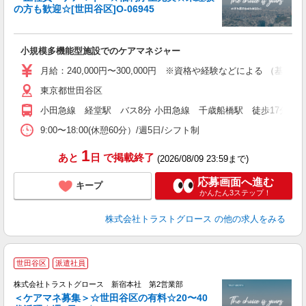
の方も歓迎☆[世田谷区]O-06945
気
小規模多機能型施設でのケアマネジャー
月給：240,000円〜300,000円 ※資格や経験などによる （基本給
東京都世田谷区
小田急線 経堂駅 バス8分 小田急線 千歳船橋駅 徒歩17分
9:00〜18:00(休憩60分）/週5日/シフト制
1
あと
日
で掲載終了
(2026/08/09 23:59まで)
応募画面へ進む
キープ
かんたん3ステップ！
株式会社トラストグロース
の他の求人をみる
世田谷区
派遣社員
株式会社トラストグロース 新宿本社 第2営業部
＜ケアマネ募集＞☆世田谷区の有料☆20〜40