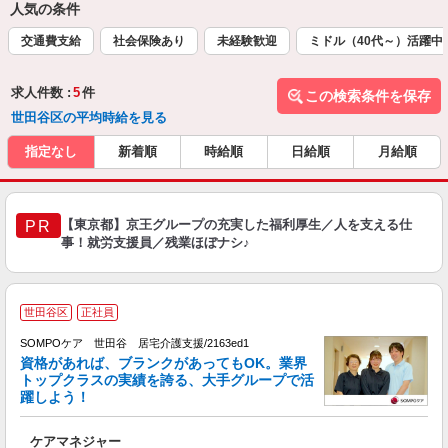
人気の条件
交通費支給
社会保険あり
未経験歓迎
ミドル（40代～）活躍中
求人件数 :
5
件
この検索条件を保存
世田谷区の平均時給を見る
指定なし
新着順
時給順
日給順
月給順
【東京都】京王グループの充実した福利厚生／人を支える仕
PR
事！就労支援員／残業ほぼナシ♪
世田谷区
正社員
大
2
SOMPOケア 世田谷 居宅介護支援/2163ed1
資格があれば、ブランクがあってもOK。業界
トップクラスの実績を誇る、大手グループで活
躍しよう！
な
ケアマネジャー
未