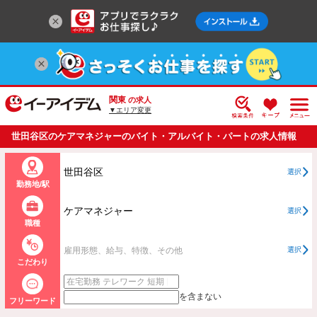
関東
の求人
▼エリア変更
世田谷区のケアマネジャーのバイト・アルバイト・パートの求人情報
一覧
世田谷区
選択
勤務地/駅
ケアマネジャー
選択
職種
雇用形態、給与、特徴、その他
選択
こだわり
を含まない
フリーワード