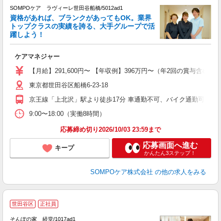
か
SOMPOケア ラヴィーレ世田谷船橋/5012ad1
資格があれば、ブランクがあってもOK。業界
トップクラスの実績を誇る、大手グループで活
躍しよう！
ひ
ケアマネジャー
未
分
【月給】291,600円〜 【年収例】396万円〜（年2回の賞与含
K
東京都世田谷区船橋6-23-18
京王線「上北沢」駅より徒歩17分 車通勤不可、バイク通勤可
9:00〜18:00（実働8時間）
応募締め切り2026/10/03 23:59まで
応募画面へ進む
キープ
かんたん3ステップ！
SOMPOケア株式会社
の他の求人をみる
世田谷区
正社員
定
か
そんぽの家 経堂/1017ad1