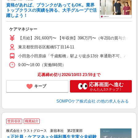
資格があれば、ブランクがあってもOK。業界
トップクラスの実績を誇る、大手グループで活
躍しよう！
ひ
ケアマネジャー
未
躍
【月給】291,600円〜 【年収例】396万円〜（年2回の賞与含
昼
東京都世田谷区船橋5丁目14-11
通
小田急小田原線「千歳船橋」駅より徒歩13分 車通勤不可、バイク
9:00〜18:00（実働8時間）
応募締め切り2026/10/03 23:59まで
応募画面へ進む
キープ
かんたん3ステップ！
SOMPOケア株式会社
の他の求人をみる
世田谷区
職業紹介
株式会社トラストグロース 新宿本社 第2営業部
＜正社員・ケアマネ＞☆福利厚生充実☆未経験