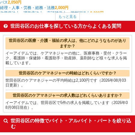
バス
2,050円
経理・人事・労務・総務・法務
2,000円
作業療法士・理学療法士・言語聴覚士・視能訓練士
2,000円
もっと見る
研究開発・分析評価
1,900円
WEBデザイナー・コーダー・WEBオペレーター
1,900円
世田谷区のお仕事を探している方からよくある質問
WEBディレクター・WEBプロデューサー
1,900円
看護師・保健師・看護助手・助産師
1,820円
世田谷区の他の職種の平均時給を見る
世田谷区の医療・介護・福祉の求人は、他にどのようなものがあり
ますか？
イーアイデムでは、ケアマネジャーの他に、医療事務・受付・クラー
ク、看護師・保健師・看護助手・助産師、薬剤師など様々な求人を掲
載しています。
世田谷区のケアマネジャーの時給はどれくらいですか？
世田谷区のケアマネジャーの平均時給は2,100円です（2026年08月03
日更新）。
世田谷区のケアマネジャーの求人数はどれくらいありますか？
イーアイデムでは、世田谷区で5件の求人を掲載しています（2026年0
8月08日現在）。
世田谷区の特徴でバイト・アルバイト・パートを絞り込
む