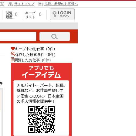
質問
サイトマップ
掲載ご希望のお客様へ
閲覧
キープ
0
0
履歴
リスト
ログイン
キープ中のお仕事（0件）
保存した検索条件（
0
件）
閲覧したお仕事（0件）
件