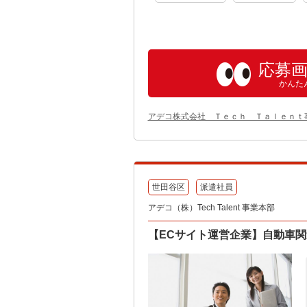
応募
かんた
アデコ株式会社 Ｔｅｃｈ Ｔａｌｅｎｔ
世田谷区
派遣社員
アデコ（株）Tech Talent 事業本部
【ECサイト運営企業】自動車関