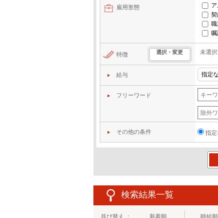
ア
雇用形態
契
職
嘱
未選択
選択・変更
特徴
給与
フリーワード
その他の条件
指定
この
検索結果一覧
並び替え ：
新着順
時給順