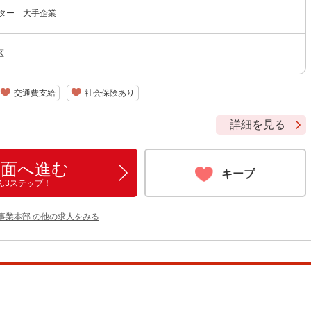
クター 大手企業
区
交通費支給
社会保険あり
詳細を見る
画面へ進む
キープ
ん3ステップ！
事業本部 の他の求人をみる