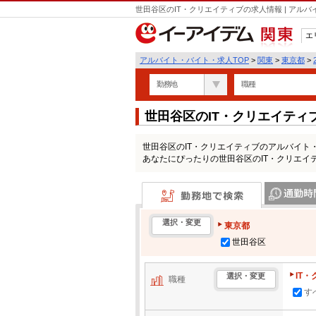
世田谷区のIT・クリエイティブの求人情報 | ア
エ
関東
アルバイト・バイト・求人TOP
>
関東
>
東京都
>
勤務地
職種
世田谷区のIT・クリエイテ
世田谷区のIT・クリエイティブのアルバイト
あなたにぴったりの世田谷区のIT・クリエイ
勤務地で検索
通勤時間・区
選択・変更
東京都
世田谷区
IT
選択・変更
職種
す