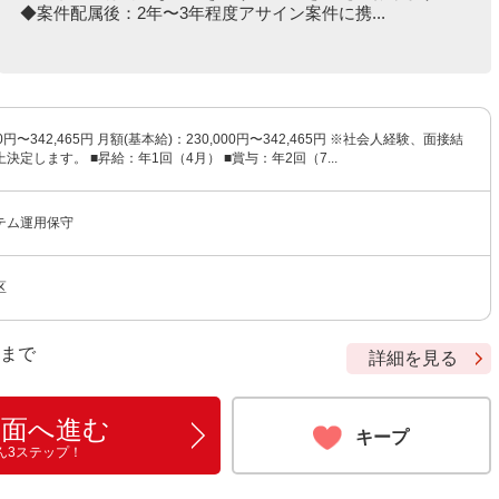
◆案件配属後：2年〜3年程度アサイン案件に携...
0円〜342,465円 月額(基本給)：230,000円〜342,465円 ※社会人経験、面接結
決定します。 ■昇給：年1回（4月） ■賞与：年2回（7...
テム運用保守
区
9 まで
詳細を見る
画面へ進む
キープ
ん3ステップ！