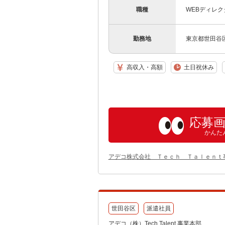
職種
WEBディレ
勤務地
東京都世田谷
高収入・高額
土日祝休み
応募
かんた
アデコ株式会社 Ｔｅｃｈ Ｔａｌｅｎｔ
世田谷区
派遣社員
アデコ（株）Tech Talent 事業本部