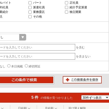
ルバイト
パート
正社員
約社員
派遣社員
紹介予定派遣
業紹介
業務委託
独立開業
託
その他
を含む
を含まない
なし
本日掲載
締切間近
この検索条件を保存
条件で検索
5 件
の情報が見つかりました
日給順
月給順
並び替え解除