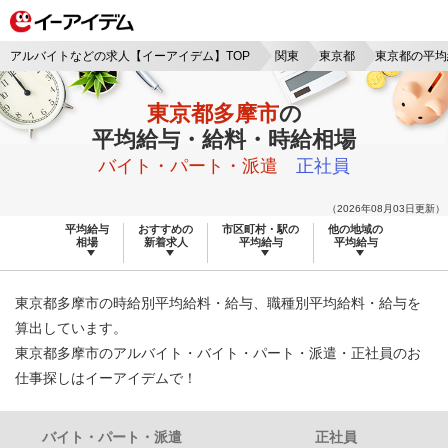
アルバイトなどの求人【イーアイデム】TOP
関東
東京都
東京都の平均
東京都多摩市
の
平均給与・給料・時給相場
バイト・パート・派遣
正社員
（2026年08月03日更新）
平均給与
おすすめの
市区町村・駅の
他の地域の
相場
新着求人
平均給与
平均給与
東京都多摩市の時給別平均給料・給与、職種別平均給料・給与を
算出しています。
東京都多摩市のアルバイト・バイト・パート・派遣・正社員のお
仕事探しはイーアイデムで！
バイト・パート・派遣
正社員