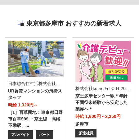
東京都多摩市 おすすめの新着求人
日本総合住生活株式会社 南多摩支店
株式会社kotrio /●TC-H-2011024
UR賃貸マンションの清掃ス
京王多摩センター駅＊年齢
タッフ
不問◎未経験から安定した
時給 1,320円～
業界へ＊
［1］百草団地：東京都日野
時給 1,600円～2,250円
市百草999 ・京王線「高幡
多摩市
不動駅」...
派遣社員
アルバイト
パート