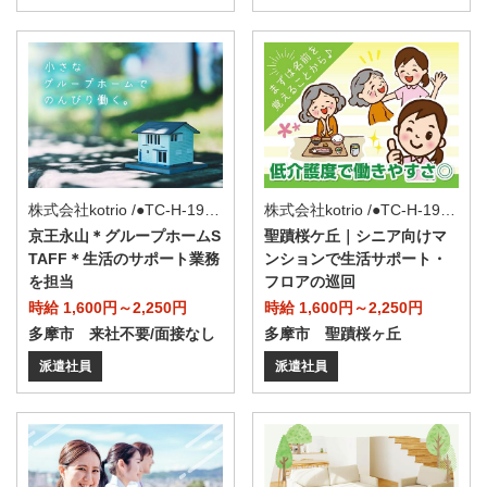
株式会社kotrio /●TC-H-1992685
株式会社kotrio /●TC-H-1975078
京王永山＊グループホームS
聖蹟桜ケ丘｜シニア向けマ
TAFF＊生活のサポート業務
ンションで生活サポート・
を担当
フロアの巡回
時給 1,600円～2,250円
時給 1,600円～2,250円
多摩市 来社不要/面接なし
多摩市 聖蹟桜ヶ丘
派遣社員
派遣社員