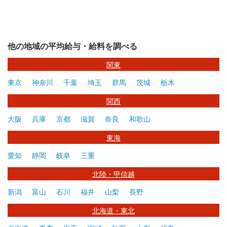
他の地域の平均給与・給料を調べる
関東
東京
神奈川
千葉
埼玉
群馬
茨城
栃木
関西
大阪
兵庫
京都
滋賀
奈良
和歌山
東海
愛知
静岡
岐阜
三重
北陸・甲信越
新潟
富山
石川
福井
山梨
長野
北海道・東北