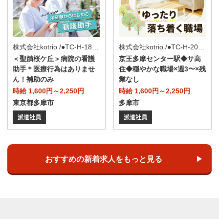
株式会社kotrio /●TC-H-2010929
株式会社kotrio /●TC-H-1884958
京王多摩センター駅◆サ高
＜聖蹟桜ケ丘＞病院の看護
住◆穏やかな職場×週3〜×残
助手＊医療行為はありませ
業なし
ん！補助のみ
時給 1,600円～2,250円
時給 1,600円～2,250円
多摩市
東京都多摩市
派遣社員
派遣社員
おすすめの新着求人をもっと見る