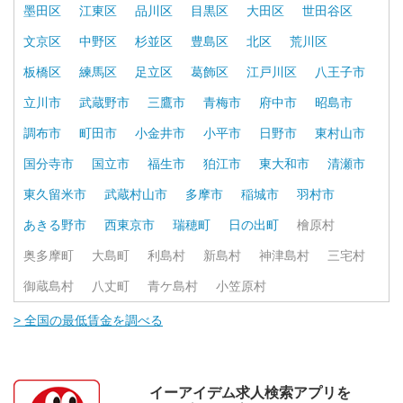
墨田区
江東区
品川区
目黒区
大田区
世田谷区
文京区
中野区
杉並区
豊島区
北区
荒川区
板橋区
練馬区
足立区
葛飾区
江戸川区
八王子市
立川市
武蔵野市
三鷹市
青梅市
府中市
昭島市
調布市
町田市
小金井市
小平市
日野市
東村山市
国分寺市
国立市
福生市
狛江市
東大和市
清瀬市
東久留米市
武蔵村山市
多摩市
稲城市
羽村市
あきる野市
西東京市
瑞穂町
日の出町
檜原村
奥多摩町
大島町
利島村
新島村
神津島村
三宅村
御蔵島村
八丈町
青ケ島村
小笠原村
> 全国の最低賃金を調べる
イーアイデム求人検索アプリを