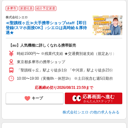
★
多摩市
派遣社員
紹介予定派遣
♪
株式会社シエロ
≪聖蹟桜ヶ丘≫大手携帯ショップstaff【即日
登録/スマホ面接OK】♪シエロは高時給＆厚待
遇★
い
即
【au】人気機種に詳しくなれる携帯販売
躍
ー
時給1500円〜 ※残業代支給 ★交通費別途支給（規定あり） ゜+゜
自
東京都多摩市の携帯ショップ
ン
「聖蹟桜ヶ丘」駅より徒歩1分 「中河原」駅より徒歩23分
10:00〜19:00（実働8h・休憩1h） ※土日祝含む週5日勤務
応募締め切り2026/08/31 23:59まで
応募画面へ進む
キープ
かんたん3ステップ！
株式会社シエロ
の他の求人をみる
★