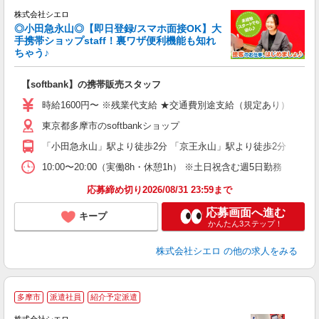
株式会社シエロ
◎小田急永山◎【即日登録/スマホ面接OK】大
手携帯ショップstaff！裏ワザ便利機能も知れ
ちゃう♪
理
【softbank】の携帯販売スタッフ
即
躍
時給1600円〜 ※残業代支給 ★交通費別途支給（規定あり） ゜+゜
ー
東京都多摩市のsoftbankショップ
自
「小田急永山」駅より徒歩2分 「京王永山」駅より徒歩2分
ン
10:00〜20:00（実働8h・休憩1h） ※土日祝含む週5日勤務
応募締め切り2026/08/31 23:59まで
応募画面へ進む
キープ
かんたん3ステップ！
株式会社シエロ
の他の求人をみる
★
多摩市
派遣社員
紹介予定派遣
♪