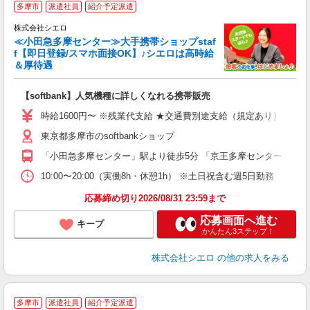
多摩市
派遣社員
紹介予定派遣
♪
株式会社シエロ
≪小田急多摩センター≫大手携帯ショップstaf
f【即日登録/スマホ面接OK】♪シエロは高時給
＆厚待遇
い
即
【softbank】人気機種に詳しくなれる携帯販売
躍
ー
時給1600円〜 ※残業代支給 ★交通費別途支給（規定あり） ゜+゜
自
東京都多摩市のsoftbankショップ
ン
「小田急多摩センター」駅より徒歩5分 「京王多摩センター」駅よ
10:00〜20:00（実働8h・休憩1h） ※土日祝含む週5日勤務
応募締め切り2026/08/31 23:59まで
応募画面へ進む
キープ
かんたん3ステップ！
株式会社シエロ
の他の求人をみる
★
多摩市
派遣社員
紹介予定派遣
♪