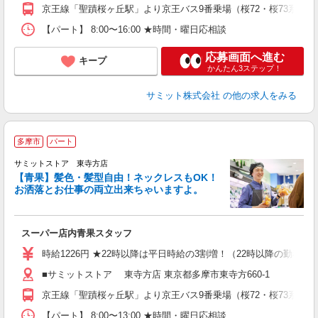
京王線「聖蹟桜ヶ丘駅」より京王バス9番乗場（桜72・桜73系統
【パート】 8:00〜16:00 ★時間・曜日応相談
応募画面へ進む
キープ
かんたん3ステップ！
サミット株式会社
の他の求人をみる
多摩市
パート
サミットストア 東寺方店
【青果】髪色・髪型自由！ネックレスもOK！
お洒落とお仕事の両立出来ちゃいますよ。
頑
スーパー店内青果スタッフ
入
活
時給1226円 ★22時以降は平日時給の3割増！（22時以降の勤務が
（
■サミットストア 東寺方店 東京都多摩市東寺方660-1
由
京王線「聖蹟桜ヶ丘駅」より京王バス9番乗場（桜72・桜73系統
【パート】 8:00〜13:00 ★時間・曜日応相談