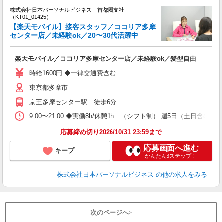
株式会社日本パーソナルビジネス 首都圏支社
す
（KT01_01425）
【楽天モバイル】接客スタッフ／ココリア多摩
センター店／未経験ok／20〜30代活躍中
多
楽天モバイル／ココリア多摩センター店／未経験ok／髪型自由
時給1600円 ◆一律交通費含む
東京都多摩市
京王多摩センター駅 徒歩6分
9:00〜21:00 ◆実働8h/休憩1h （シフト制） 週5日（土日
応募締め切り2026/10/31 23:59まで
応募画面へ進む
キープ
かんたん3ステップ！
株式会社日本パーソナルビジネス
の他の求人をみる
次のページへ