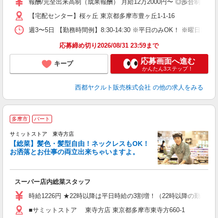
報酬/完全出来高制（成果報酬） 月給12万2000円〜 ◎歩合制だ
業
【宅配センター】桜ヶ丘 東京都多摩市豊ヶ丘1-1-16
週3〜5日 【勤務時間例】8:30-14:30 ※平日のみOK！ ※曜日
応募締め切り2026/08/31 23:59まで
応募画面へ進む
キープ
かんたん3ステップ！
西都ヤクルト販売株式会社
の他の求人をみる
多摩市
パート
サミットストア 東寺方店
【総菜】髪色・髪型自由！ネックレスもOK！
お洒落とお仕事の両立出来ちゃいますよ。
頑
スーパー店内総菜スタッフ
入
活
時給1226円 ★22時以降は平日時給の3割増！（22時以降の勤務が
（
■サミットストア 東寺方店 東京都多摩市東寺方660-1
由