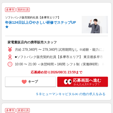
多摩市
契約社員
ソフトバンク販売契約社員【多摩市エリア】
年休124日以上◎やさしい研修でステップUP
で
★
ボ
ン
家電量販店内の携帯販売スタッフ
月給 279,340円 〜 279,340円 試用期間なし ※経験・能力による 
■ソフトバンク販売契約社員【多摩市エリア】 東京都多摩市
10:00 〜 21:00 ＜休憩時間＞1時間 シフト制（実働8時間） 
応募締め切り2026/08/31 23:59まで
応募画面へ進む
キープ
かんたん3ステップ！
ＳＢヒューマンキャピタル㈱
の他の求人をみる
【
多摩市
派遣社員