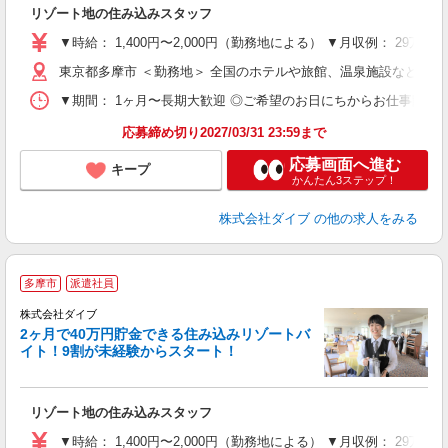
り
リゾート地の住み込みスタッフ
未
～
▼時給： 1,400円〜2,000円（勤務地による） ▼月収例： 29万
内
東京都多摩市 ＜勤務地＞ 全国のホテルや旅館、温泉施設など勤
O
▼期間： 1ヶ月〜長期大歓迎 ◎ご希望のお日にちからお仕事開始ができ
応募締め切り2027/03/31 23:59まで
応募画面へ進む
キープ
かんたん3ステップ！
株式会社ダイブ
の他の求人をみる
多摩市
派遣社員
せ
株式会社ダイブ
2ヶ月で40万円貯金できる住み込みリゾートバ
イト！9割が未経験からスタート！
き
リゾート地の住み込みスタッフ
未
～
▼時給： 1,400円〜2,000円（勤務地による） ▼月収例： 29万