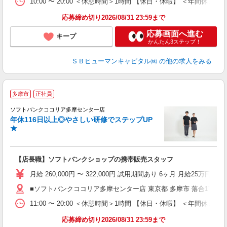
10:00 〜 20:00 ＜休憩時間＞1時間 【休日・休暇】 ＜
応募締め切り2026/08/31 23:59まで
応募画面へ進む
キープ
かんたん3ステップ！
ＳＢヒューマンキャピタル㈱
の他の求人をみる
多摩市
正社員
ば
ソフトバンクココリア多摩センター店
年休116日以上◎やさしい研修でステップUP
★
【店長職】ソフトバンクショップの携帯販売スタッフ
月給 260,000円 〜 322,000円 試用期間あり 6ヶ月 月給25万円以
■ソフトバンクココリア多摩センター店 東京都 多摩市 落合1丁目 4
11:00 〜 20:00 ＜休憩時間＞1時間 【休日・休暇】 ＜
応募締め切り2026/08/31 23:59まで