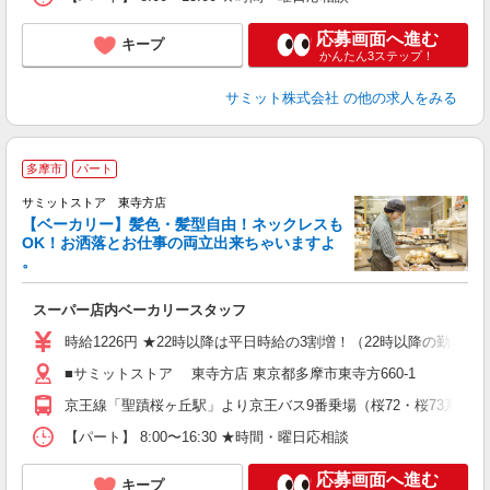
応募画面へ進む
キープ
かんたん3ステップ！
サミット株式会社
の他の求人をみる
多摩市
パート
サミットストア 東寺方店
【ベーカリー】髪色・髪型自由！ネックレスも
OK！お洒落とお仕事の両立出来ちゃいますよ
。
頑
スーパー店内ベーカリースタッフ
入
活
時給1226円 ★22時以降は平日時給の3割増！（22時以降の勤務が
（
■サミットストア 東寺方店 東京都多摩市東寺方660-1
由
京王線「聖蹟桜ヶ丘駅」より京王バス9番乗場（桜72・桜73系統
【パート】 8:00〜16:30 ★時間・曜日応相談
応募画面へ進む
キープ