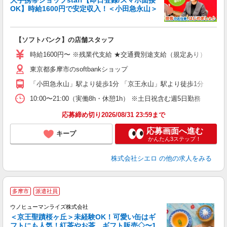
大手携帯ショップstaff【即日登録/スマホ面接
OK】時給1600円で安定収入！＜小田急永山＞
務
即
【ソフトバンク】の店舗スタッフ
躍
ー
時給1600円〜 ※残業代支給 ★交通費別途支給（規定あり） ゜+゜
自
東京都多摩市のsoftbankショップ
ど
「小田急永山」駅より徒歩1分 「京王永山」駅より徒歩1分
10:00〜21:00（実働8h・休憩1h） ※土日祝含む週5日勤務
応募締め切り2026/08/31 23:59まで
応募画面へ進む
キープ
かんたん3ステップ！
株式会社シエロ
の他の求人をみる
多摩市
派遣社員
ウノヒューマンライズ株式会社
＜京王聖蹟桜ヶ丘＞未経験OK！可愛い缶はギ
フトにも人気！紅茶やお茶、ギフト販売◇〜1