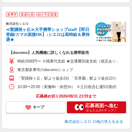
★
多摩市
派遣社員
紹介予定派遣
♪
株式会社シエロ
≪聖蹟桜ヶ丘≫大手携帯ショップstaff【即日
登録/スマホ面接OK】♪シエロは高時給＆厚待
遇★
い
即
【docomo】人気機種に詳しくなれる携帯販売
躍
ー
時給1600円〜 ※残業代支給 ★交通費別途支給（規定あり） ゜+゜
自
東京都多摩市のdocomoショップ
ど
「聖蹟桜ヶ丘」駅より徒歩2分 「百草園」駅より徒歩22分
10:00〜20:00（実働8h・休憩1h） ※土日祝含む週5日勤務
応募締め切り2026/08/31 23:59まで
応募画面へ進む
キープ
かんたん3ステップ！
株式会社シエロ
の他の求人をみる