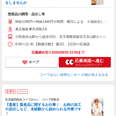
をしませんか
会
惣菜品の調理・品出し等
未
務
時給1295円〜時給1445円※時間・曜日による ※加給含む 時給129
東京都多摩市貝取3-8
小田急永山駅から徒歩15分、京王相模原線京王永山駅から徒歩15
8:00〜11:30 【勤務日数】 週2日、1日2h〜応相談
応募締め切り2026/08/20 23:59まで
応募画面へ進む
キープ
かんたん3ステップ！
コープみらい採用センター
の他の求人をみる
多摩市
パート
生活協同組合コープみらい コープ貝取店
【畜産】畜産品に関するお仕事！ お肉の加工
任
や品出しなど、未経験から始められる作業です
！