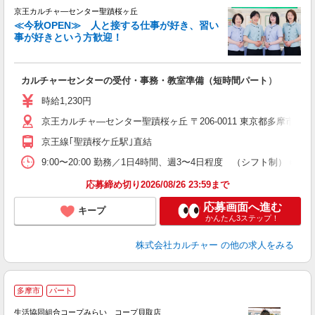
京王カルチャ―センター聖蹟桜ヶ丘
≪今秋OPEN≫ 人と接する仕事が好き、習い
事が好きという方歓迎！
て
た
カルチャーセンターの受付・事務・教室準備（短時間パート）
未
ナ
時給1,230円
扶
京王カルチャ―センター聖蹟桜ヶ丘 〒206-0011 東京都多摩市関戸
京王線｢聖蹟桜ケ丘駅｣直結
9:00〜20:00 勤務／1日4時間、週3〜4日程度 （シフト制） 
応募締め切り2026/08/26 23:59まで
応募画面へ進む
キープ
かんたん3ステップ！
株式会社カルチャー
の他の求人をみる
多摩市
パート
生活協同組合コープみらい コープ貝取店