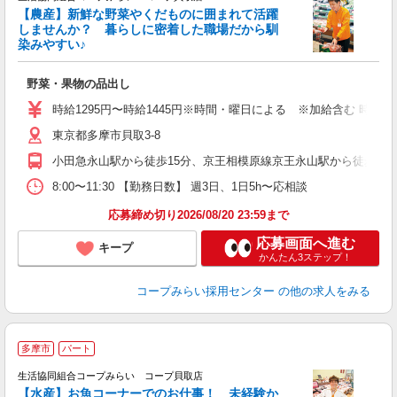
【農産】新鮮な野菜やくだものに囲まれて活躍
しませんか？ 暮らしに密着した職場だから馴
染みやすい♪
は
野菜・果物の品出し
未
時給1295円〜時給1445円※時間・曜日による ※加給含む 時給129
東京都多摩市貝取3-8
小田急永山駅から徒歩15分、京王相模原線京王永山駅から徒歩15
8:00〜11:30 【勤務日数】 週3日、1日5h〜応相談
応募締め切り2026/08/20 23:59まで
応募画面へ進む
キープ
かんたん3ステップ！
コープみらい採用センター
の他の求人をみる
多摩市
パート
生活協同組合コープみらい コープ貝取店
【水産】お魚コーナーでのお仕事！ 未経験か