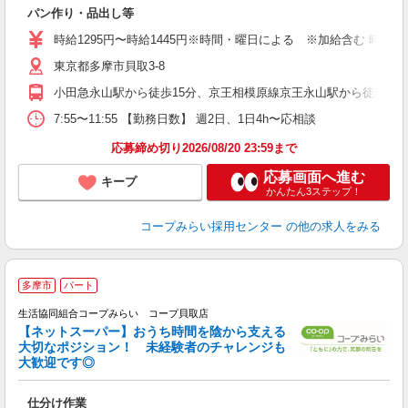
ん
パン作り・品出し等
未
務
時給1295円〜時給1445円※時間・曜日による ※加給含む 時給129
東京都多摩市貝取3-8
小田急永山駅から徒歩15分、京王相模原線京王永山駅から徒歩15
7:55〜11:55 【勤務日数】 週2日、1日4h〜応相談
応募締め切り2026/08/20 23:59まで
応募画面へ進む
キープ
かんたん3ステップ！
コープみらい採用センター
の他の求人をみる
多摩市
パート
生活協同組合コープみらい コープ貝取店
【ネットスーパー】おうち時間を陰から支える
大切なポジション！ 未経験者のチャレンジも
大歓迎です◎
て
仕分け作業
未