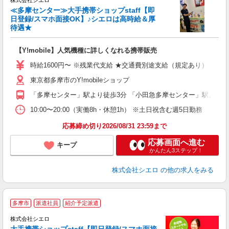
株式会社シエロ
≪多摩センター≫大手携帯ショップstaff【即
日登録/スマホ面接OK】♪シエロは高時給＆厚
待遇★
い
即
【Y!mobile】人気機種に詳しくなれる携帯販売
躍
ー
時給1600円〜 ※残業代支給 ★交通費別途支給（規定あり） ゜+゜
自
東京都多摩市のY!mobileショップ
ン
「多摩センター」駅より徒歩3分 「小田急多摩センター」駅より徒
10:00〜20:00（実働8h・休憩1h） ※土日祝含む週5日勤務
応募締め切り2026/08/31 23:59まで
応募画面へ進む
キープ
かんたん3ステップ！
株式会社シエロ
の他の求人をみる
★
多摩市
派遣社員
紹介予定派遣
♪
株式会社シエロ