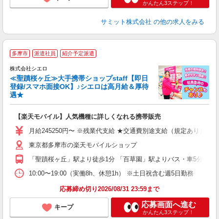
かんたん3ステップ！
サミット株式会社
の他の求人をみる
★
多摩市
派遣社員
紹介予定派遣
♪
株式会社シエロ
≪聖蹟桜ヶ丘≫大手携帯ショップstaff【即日
登録/スマホ面接OK】♪シエロは高月給＆厚待
遇★
い
即
【楽天モバイル】人気機種に詳しくなれる携帯販売
あ
月給245250円〜 ※残業代支給 ★交通費別途支給（規定あり） ゜
通
東京都多摩市の楽天モバイルショップ
あ
「聖蹟桜ヶ丘」駅より徒歩1分 「百草園」駅よりバス・車5分
10:00〜19:00（実働8h、休憩1h） ※土日祝含む週5日勤務
応募締め切り2026/08/31 23:59まで
応募画面へ進む
キープ
かんたん3ステップ！