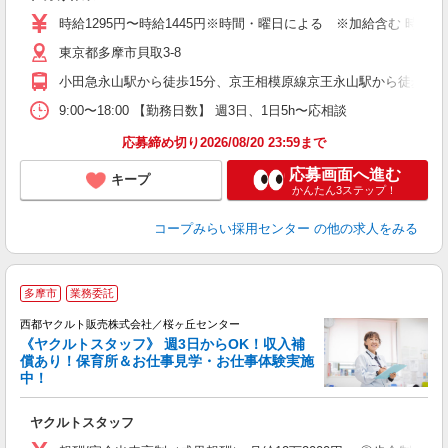
時給1295円〜時給1445円※時間・曜日による ※加給含む 時給129
東京都多摩市貝取3-8
小田急永山駅から徒歩15分、京王相模原線京王永山駅から徒歩15
9:00〜18:00 【勤務日数】 週3日、1日5h〜応相談
応募締め切り2026/08/20 23:59まで
応募画面へ進む
キープ
かんたん3ステップ！
コープみらい採用センター
の他の求人をみる
多摩市
業務委託
西都ヤクルト販売株式会社／桜ヶ丘センター
《ヤクルトスタッフ》 週3日からOK！収入補
償あり！保育所＆お仕事見学・お仕事体験実施
中！
み
ヤクルトスタッフ
未
ア