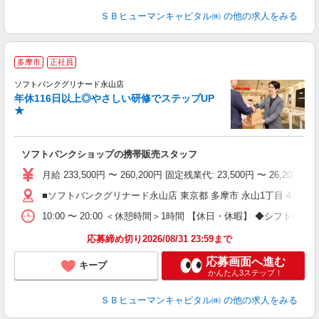
ＳＢヒューマンキャピタル㈱
の他の求人をみる
多摩市
正社員
ば
ソフトバンクグリナード永山店
年休116日以上◎やさしい研修でステップUP
★
ソフトバンクショップの携帯販売スタッフ
月給 233,500円 〜 260,200円 固定残業代: 23,500円 〜 26
■ソフトバンクグリナード永山店 東京都 多摩市 永山1丁目 4 グ
10:00 〜 20:00 ＜休憩時間＞1時間 【休日・休暇】 ◆
応募締め切り2026/08/31 23:59まで
応募画面へ進む
キープ
かんたん3ステップ！
ＳＢヒューマンキャピタル㈱
の他の求人をみる