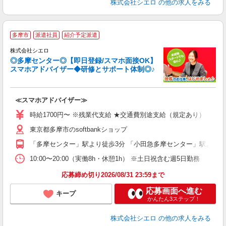
株式会社シエロ
の他の求人をみる
★
多摩市
派遣社員
紹介予定派遣
♪
株式会社シエロ
◎多摩センター◎【即日登録/スマホ面接OK】
スマホアドバイザー◆研修とサポート体制◎♪
造
≪スマホアドバイザー≫
即
躍
時給1700円〜 ※残業代支給 ★交通費別途支給（規定あり） ゜+゜
ー
東京都多摩市のsoftbankショップ
自
「多摩センター」駅より徒歩3分 「小田急多摩センター」駅より徒
ど
10:00〜20:00（実働8h・休憩1h） ※土日祝含む週5日勤務
応募締め切り2026/08/31 23:59まで
応募画面へ進む
キープ
かんたん3ステップ！
株式会社シエロ
の他の求人をみる