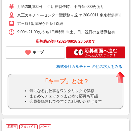
～
月給209,100円 ※店長就任時、手当45,000円あり
昼
京王カルチャ―センター聖蹟桜ヶ丘 〒206-0011 東京都多摩市関
京王線｢聖蹟桜ケ丘駅｣直結
9:00〜21:00のうち1日8時間 ※土、日、祝日の交替勤務有
応募締め切り2026/08/26 23:59まで
応募画面へ進む
キープ
かんたん3ステップ！
株式会社カルチャー
の他の求人をみる
「キープ」とは？
気になるお仕事をワンクリックで保存
まとめてチェック＆まとめて応募も可能
会員登録無しで今すぐご利用いただけます
多摩市
アルバイト
パート