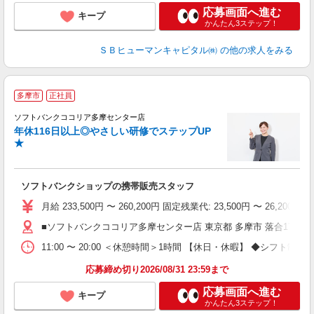
応募画面へ進む
キープ
かんたん3ステップ！
ＳＢヒューマンキャピタル㈱
の他の求人をみる
多摩市
正社員
ば
ソフトバンクココリア多摩センター店
年休116日以上◎やさしい研修でステップUP
★
ソフトバンクショップの携帯販売スタッフ
月給 233,500円 〜 260,200円 固定残業代: 23,500円 〜 26
■ソフトバンクココリア多摩センター店 東京都 多摩市 落合1丁目 4
11:00 〜 20:00 ＜休憩時間＞1時間 【休日・休暇】 ◆
応募締め切り2026/08/31 23:59まで
応募画面へ進む
キープ
かんたん3ステップ！