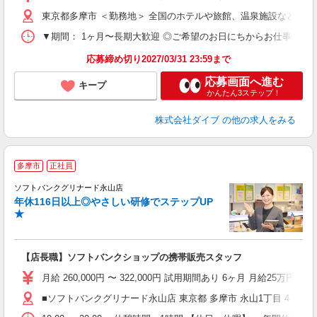
内
東京都多摩市 ＜勤務地＞ 全国のホテルや旅館、温泉施設など勤
O
▼期間： 1ヶ月〜長期大歓迎 ◎ご希望のお日にちからお仕事開始ができ
応募締め切り2027/03/31 23:59まで
応募画面へ進む
キープ
かんたん3ステップ！
株式会社ダイブ
の他の求人をみる
多摩市
正社員
ば
ソフトバンクグリナード永山店
年休116日以上◎やさしい研修でステップUP
★
【店長職】ソフトバンクショップの携帯販売スタッフ
月給 260,000円 〜 322,000円 試用期間あり 6ヶ月 月給25万円以
■ソフトバンクグリナード永山店 東京都 多摩市 永山1丁目 4 グ