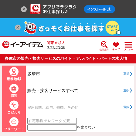
関東
の求人
▼エリア変更
多摩市の販売・接客サービスのバイト・アルバイト・パートの求人情
報一覧
多摩市
選択
勤務地/駅
販売・接客サービスすべて
選択
職種
雇用形態、給与、特徴、その他
選択
こだわり
を含まない
フリーワード