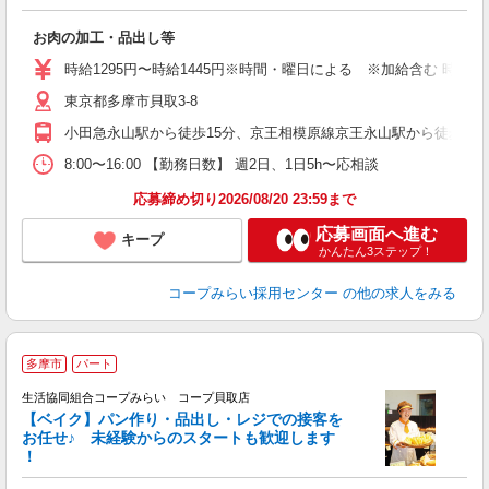
ら
お肉の加工・品出し等
未
時給1295円〜時給1445円※時間・曜日による ※加給含む 時給129
東京都多摩市貝取3-8
小田急永山駅から徒歩15分、京王相模原線京王永山駅から徒歩15
8:00〜16:00 【勤務日数】 週2日、1日5h〜応相談
応募締め切り2026/08/20 23:59まで
応募画面へ進む
キープ
かんたん3ステップ！
コープみらい採用センター
の他の求人をみる
多摩市
パート
生活協同組合コープみらい コープ貝取店
【ベイク】パン作り・品出し・レジでの接客を
お任せ♪ 未経験からのスタートも歓迎します
！