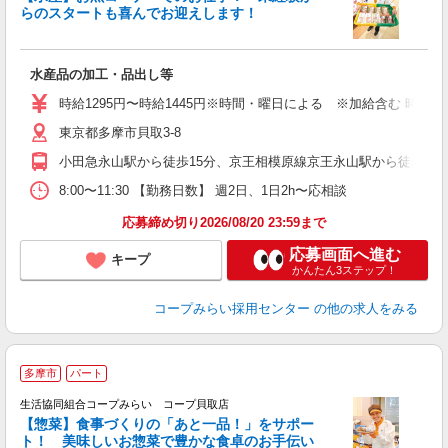
らのスタートも喜んでお迎えします！
飛
水産品の加工・品出し等
未
務
時給1295円〜時給1445円※時間・曜日による ※加給含む 時給129
東京都多摩市貝取3-8
小田急永山駅から徒歩15分、京王相模原線京王永山駅から徒歩15
8:00〜11:30 【勤務日数】 週2日、1日2h〜応相談
応募締め切り2026/08/20 23:59まで
応募画面へ進む
キープ
かんたん3ステップ！
コープみらい採用センター
の他の求人をみる
多摩市
パート
生活協同組合コープみらい コープ貝取店
【惣菜】食事づくりの「あと一品！」をサポー
ト！ 美味しいお惣菜で豊かな食卓のお手伝い