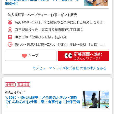
充
500円◇
...
缶入り紅茶・ハーブティー・お茶・ギフト販売
履
者
時給1450〜1500円 ※ご経験やご条件に応じた時給となります
迎
京王聖蹟桜ヶ丘／東京都多摩市関戸1丁目10-1
な
◆京王線『聖蹟桜ヶ丘駅』徒歩1分
09:00〜18:00 11:30〜20:30 ［期間］即日〜長期 ［日数］土日含
応募画面へ進む
キープ
かんたん3ステップ！
ウノヒューマンライズ株式会社
の他の求人をみる
多摩市
派遣社員
か
株式会社ダイブ
迎
＼30代・40代活躍中！／全国のホテル・旅館
で住み込みのお仕事！寮・食事付き！社保完備
！