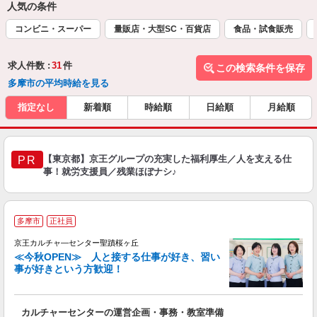
人気の条件
コンビニ・スーパー
量販店・大型SC・百貨店
食品・試食販売
求人件数 :
31
件
この検索条件を保存
多摩市の平均時給を見る
指定なし
新着順
時給順
日給順
月給順
【東京都】京王グループの充実した福利厚生／人を支える仕
PR
事！就労支援員／残業ほぼナシ♪
多摩市
正社員
京王カルチャ―センター聖蹟桜ヶ丘
≪今秋OPEN≫ 人と接する仕事が好き、習い
事が好きという方歓迎！
た
カルチャーセンターの運営企画・事務・教室準備
入