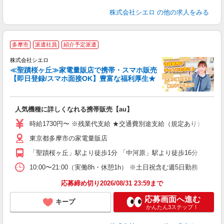
株式会社シエロ
の他の求人をみる
★
多摩市
派遣社員
紹介予定派遣
♪
株式会社シエロ
≪聖蹟桜ヶ丘≫家電量販店で携帯・スマホ販売
【即日登録/スマホ面接OK】豊富な福利厚生★
い
即
人気機種に詳しくなれる携帯販売【au】
躍
ー
時給1730円〜 ※残業代支給 ★交通費別途支給（規定あり） ゜+゜
自
東京都多摩市の家電量販店
ど
「聖蹟桜ヶ丘」駅より徒歩1分 「中河原」駅より徒歩16分
10:00〜21:00（実働8h・休憩1h） ※土日祝含む週5日勤務
応募締め切り2026/08/31 23:59まで
応募画面へ進む
キープ
かんたん3ステップ！