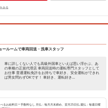
をみる
ショールームで車両回送・洗車スタッフ
車に詳しくない人でも高級外国車といえば思い浮かぶ、あ
の車種の正規代理店 車両回送時の運転専門スタッフとして
お仕事 普通運転免許をお持ちで車好き、安全運転ができれ
ば男女問わずOKです！ 車好き、運転好き...
 選べるお給料日＊手数料なし 月払：毎月月末締め、翌月25日払 週払：毎週日曜