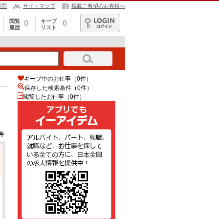
質問
サイトマップ
掲載ご希望のお客様へ
閲覧
キープ
0
0
履歴
リスト
ログイン
キープ中のお仕事（0件）
保存した検索条件（
0
件）
閲覧したお仕事（0件）
件