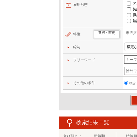
ア
雇用形態
契
職
嘱
未選択
選択・変更
特徴
給与
フリーワード
その他の条件
指定
この
検索結果一覧
並び替え ：
新着順
時給順