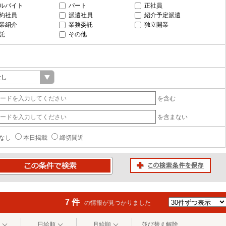
ルバイト
パート
正社員
約社員
派遣社員
紹介予定派遣
業紹介
業務委託
独立開業
託
その他
を含む
を含まない
なし
本日掲載
締切間近
この検索条件を保存
条件で検索
7 件
の情報が見つかりました
日給順
月給順
並び替え解除