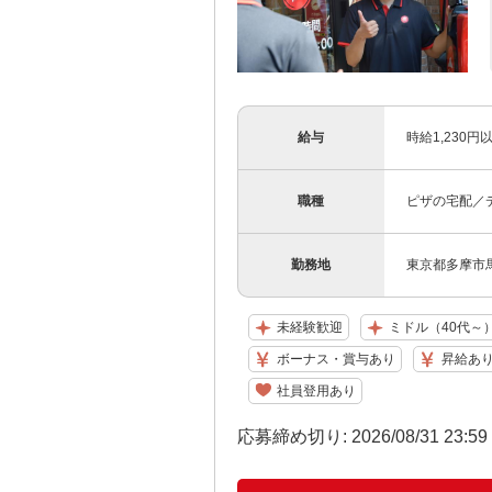
給与
時給1,230円
職種
ピザの宅配／
勤務地
東京都多摩市馬
未経験歓迎
ミドル（40代～
ボーナス・賞与あり
昇給あ
社員登用あり
応募締め切り: 2026/08/31 23:5