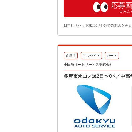
応募
かんた
日本ピザハット株式会社 の他の求人をみる
多摩市
アルバイト
パート
小田急オートサービス株式会社
多摩市永山／週2日〜OK／中高