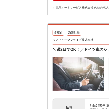
小田急オートサービス株式会社 の他の求人
多摩市
派遣社員
ウノヒューマンライズ株式会社
＼週2日でOK！／ドイツ車の
時給1450円
給与