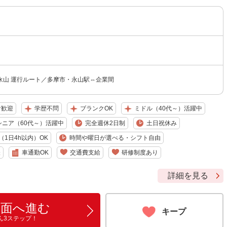
永山 運行ルート／多摩市・永山駅⇔企業間
者歓迎
学歴不問
ブランクOK
ミドル（40代～）活躍中
シニア（60代～）活躍中
完全週休2日制
土日祝休み
1日4h以内）OK
時間や曜日が選べる・シフト自由
昼
車通勤OK
交通費支給
研修制度あり
詳細を見る
画面へ進む
キープ
ん3ステップ！