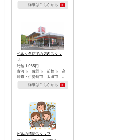
詳細はこちらから
ベルク各店での店内スタッ
フ
時給 1,065円
古河市・佐野市・前橋市・高
崎市・伊勢崎市・太田市・館
林市・藤岡市・大泉町・さい
詳細はこちらから
たま市北区・川越市・熊谷
市・行田市・秩父市・所沢
市・飯能市・東松山市・坂戸
市・鶴ケ島市・千葉市中央
区・市川市・松戸市・習志野
市・柏市・流山市・八千代
市・足立区・江戸川区・八王
子市・町田市
ビルの清掃スタッフ