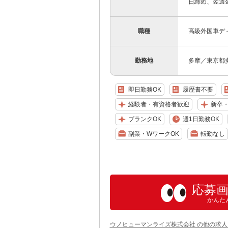
日締め、翌週
職種
高級外国車デ
勤務地
多摩／東京都
即日勤務OK
履歴書不要
経験者・有資格者歓迎
新卒
ブランクOK
週1日勤務OK
副業・WワークOK
転勤なし
応募
かんた
ウノヒューマンライズ株式会社 の他の求人