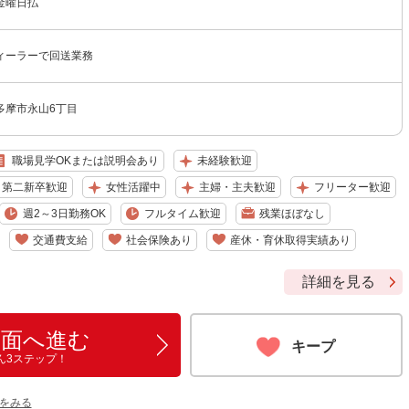
金曜日払
ィーラーで回送業務
多摩市永山6丁目
職場見学OKまたは説明会あり
未経験歓迎
・第二新卒歓迎
女性活躍中
主婦・主夫歓迎
フリーター歓迎
週2～3日勤務OK
フルタイム歓迎
残業ほぼなし
交通費支給
社会保険あり
産休・育休取得実績あり
詳細を見る
画面へ進む
キープ
ん3ステップ！
をみる