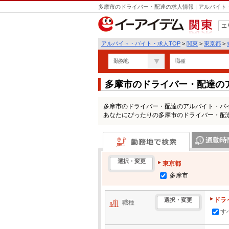
多摩市のドライバー・配達の求人情報 | アルバイ
エ
関東
アルバイト・バイト・求人TOP
>
関東
>
東京都
>
勤務地
職種
多摩市のドライバー・配達の
多摩市のドライバー・配達のアルバイト・バ
あなたにぴったりの多摩市のドライバー・配
勤務地で検索
通勤時間・区
選択・変更
東京都
多摩市
ドラ
選択・変更
職種
す