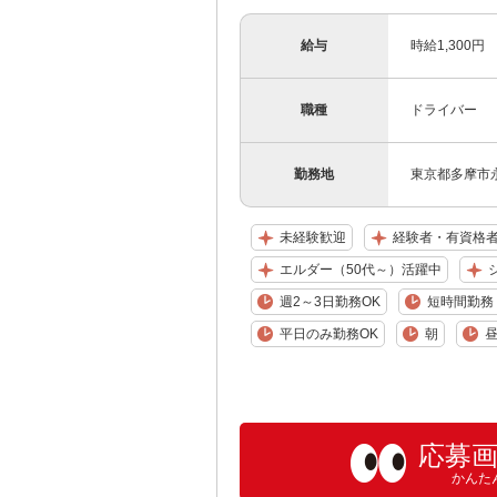
給与
時給1,300円
職種
ドライバー
勤務地
東京都多摩市
未経験歓迎
経験者・有資格
エルダー（50代～）活躍中
週2～3日勤務OK
短時間勤務（
平日のみ勤務OK
朝
応募
かんた