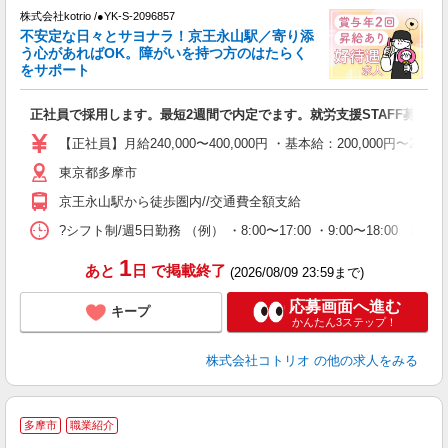
株式会社kotrio /●YK-S-2096857
女
不安定な日々とサヨナラ！京王永山駅／寄り添
ド
う心があればOK。障がいを持つ方のはたらく
活
をサポート
ル
自
正社員で採用します。最短2週間で内定でます。就労支援STAFF募集
役
【正社員】月給240,000〜400,000円 ・基本給：200,000
東京都多摩市
京王永山駅から徒歩圏内//交通費全額支給
?シフト制/週5日勤務 （例） ・8:00〜17:00 ・9:00〜18:00
1
あと
日
で掲載終了
(2026/08/09 23:59まで)
応募画面へ進む
キープ
かんたん3ステップ！
株式会社コトリオ
の他の求人をみる
≪
多摩市
職業紹介