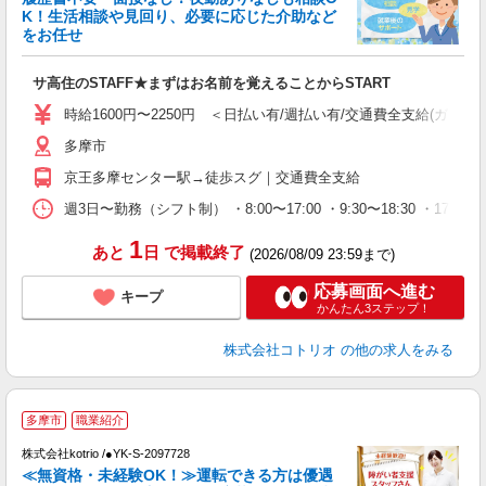
ド
K！生活相談や見回り、必要に応じた介助など
活
をお任せ
ル
自
サ高住のSTAFF★まずはお名前を覚えることからSTART
役
時給1600円〜2250円 ＜日払い有/週払い有/交通費全支給(ガソリ
多摩市
京王多摩センター駅→徒歩スグ｜交通費全支給
週3日〜勤務（シフト制） ・8:00〜17:00 ・9:30〜18:30 ・17:
1
あと
日
で掲載終了
(2026/08/09 23:59まで)
応募画面へ進む
キープ
かんたん3ステップ！
株式会社コトリオ
の他の求人をみる
≪
多摩市
職業紹介
株式会社kotrio /●YK-S-2097728
女
≪無資格・未経験OK！≫運転できる方は優遇