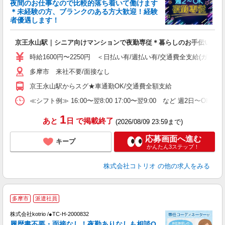
夜間のお仕事なので比較的落ち着いて働けます
ド
＊未経験の方、ブランクのある方大歓迎！経験
活
者優遇します！
ル
自
京王永山駅｜シニア向けマンションで夜勤専従＊暮らしのお手伝い
役
時給1600円〜2250円 ＜日払い有/週払い有/交通費全支給(ガソリ
多摩市 来社不要/面接なし
京王永山駅からスグ★車通勤OK/交通費全額支給
≪シフト例≫ 16:00〜翌8:00 17:00〜翌9:00 など 週2日〜OK 
1
あと
日
で掲載終了
(2026/08/09 23:59まで)
応募画面へ進む
キープ
かんたん3ステップ！
株式会社コトリオ
の他の求人をみる
多摩市
派遣社員
不
株式会社kotrio /●TC-H-2000832
女
履歴書不要・面接なし！夜勤ありなしも相談O