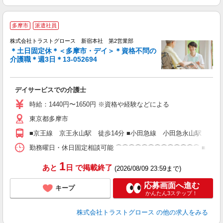
多摩市
派遣社員
株式会社トラストグロース 新宿本社 第2営業部
＊土日固定休＊＜多摩市・デイ＞＊資格不問の
介護職＊週3日＊13-052694
気
デイサービスでの介護士
時給：1440円〜1650円 ※資格や経験などによる
東京都多摩市
■京王線 京王永山駅 徒歩14分 ■小田急線 小田急永山駅 徒歩
勤務曜日・休日固定相談可能 ⌒⌒⌒⌒⌒⌒⌒⌒⌒⌒⌒⌒⌒ ■8:15〜17
1
あと
日
で掲載終了
(2026/08/09 23:59まで)
応募画面へ進む
キープ
かんたん3ステップ！
株式会社トラストグロース
の他の求人をみる