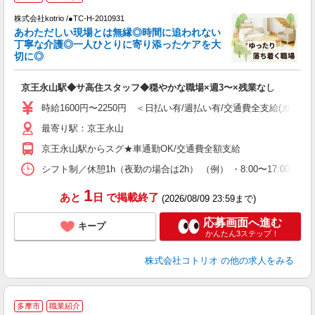
株式会社kotrio /●TC-H-2010931
女
あわただしい現場とは無縁◎時間に追われない
ド
丁寧な介護◎一人ひとりに寄り添ったケアを大
活
切に◎
ル
自
京王永山駅◆サ高住スタッフ◆穏やかな職場×週3〜×残業なし
役
時給1600円〜2250円 ＜日払い有/週払い有/交通費全支給(ガソリ
最寄り駅：京王永山
京王永山駅からスグ★車通勤OK/交通費全額支給
シフト制／休憩1h（夜勤の場合は2h） （例） ・8:00〜17:00 ・9:0
1
あと
日
で掲載終了
(2026/08/09 23:59まで)
応募画面へ進む
キープ
かんたん3ステップ！
株式会社コトリオ
の他の求人をみる
多摩市
職業紹介