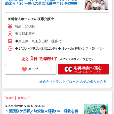
勤楽々＊20〜40代の男女活躍中＊13-043668
気
有料老人ホームでの夜専介護士
時給：1400円
東京都多摩市
◆京王線 京王永山駅 徒歩7分
◆17:30〜翌9:30(休憩120分) ◆月5〜6回程度/シフト制 ＊1
1
あと
日
で掲載終了
(2026/08/09 23:59まで)
応募画面へ進む
キープ
かんたん3ステップ！
株式会社トラストグロース
の他の求人をみる
多摩市
職業紹介
徹
株式会社kotrio /●YK-S-2083313
女
＼聖蹟桜ケ丘駅／無資格未経験OK！経験を積
ド