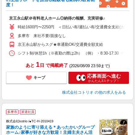
活
度！
ル
自
京王永山駅＠有料老人ホーム◎納得の報酬、充実研修♪
役
時給1600円〜2250円 ＜日払い有/週払い有/交通費全支給(ガソリ
多摩市 来社不要/面接なし
京王永山駅からスグ★車通勤OK/交通費全額支給
シフト制/休憩1h（※夜勤の際は2h） （例） ・8:30-17:30 ・9:30-
1
あと
日
で掲載終了
(2026/08/09 23:59まで)
応募画面へ進む
キープ
かんたん3ステップ！
株式会社コトリオ
の他の求人をみる
2
多摩市
派遣社員
株式会社kotrio /●TC-H-2010419
女
家族のように寄り添える＊あったかいグループ
ド
ホーム♪家事が好きな方歓迎！主婦主夫さん活