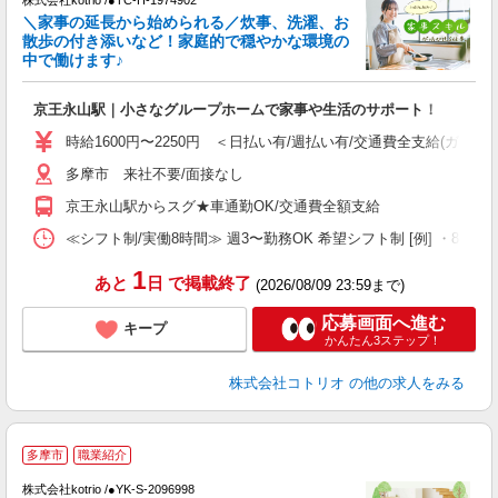
株式会社kotrio /●TC-H-1974902
女
＼家事の延長から始められる／炊事、洗濯、お
ド
散歩の付き添いなど！家庭的で穏やかな環境の
活
中で働けます♪
ル
自
京王永山駅｜小さなグループホームで家事や生活のサポート！
役
時給1600円〜2250円 ＜日払い有/週払い有/交通費全支給(ガソリ
多摩市 来社不要/面接なし
京王永山駅からスグ★車通勤OK/交通費全額支給
≪シフト制/実働8時間≫ 週3〜勤務OK 希望シフト制 [例] ・8:00〜17:
1
あと
日
で掲載終了
(2026/08/09 23:59まで)
応募画面へ進む
キープ
かんたん3ステップ！
株式会社コトリオ
の他の求人をみる
多摩市
職業紹介
株式会社kotrio /●YK-S-2096998