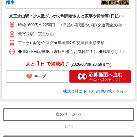
活
躍中
ル
自
京王永山駅＊少人数グルホで利用者さんと家事や掃除等♪日払いOK
役
時給1600円〜2250円 ＜日払い有/週払い有/交通費全支給(ガソリ
最寄り駅：京王永山
京王永山駅からスグ★車通勤OK/交通費全額支給
◆週3日〜勤務OK（曜日相談もお気軽に！） ◆残業なし！日勤のみの勤務もOK 
1
あと
日
で掲載終了
(2026/08/09 23:59まで)
応募画面へ進む
キープ
かんたん3ステップ！
株式会社コトリオ
の他の求人をみる
次のページへ
1／4