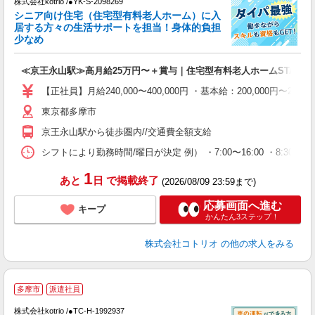
株式会社kotrio /●YK-S-2098269
女
シニア向け住宅（住宅型有料老人ホーム）に入
ド
居する方々の生活サポートを担当！身体的負担
活
少なめ
ル
自
≪京王永山駅≫高月給25万円〜＋賞与｜住宅型有料老人ホームSTAFF
役
【正社員】月給240,000〜400,000円 ・基本給：200,000
東京都多摩市
京王永山駅から徒歩圏内//交通費全額支給
シフトにより勤務時間/曜日が決定 例） ・7:00〜16:00 ・8:30〜17:
1
あと
日
で掲載終了
(2026/08/09 23:59まで)
応募画面へ進む
キープ
かんたん3ステップ！
株式会社コトリオ
の他の求人をみる
多摩市
派遣社員
す
株式会社kotrio /●TC-H-1992937