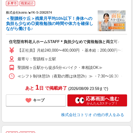
多摩市
職業紹介
で
株式会社kotrio /●YK-S-2082874
女
＜聖蹟桜ケ丘＞残業月平均10h以下！身体への
ド
負担も少なめ◎資格勉強の時間や体力を確保し
活
ながら働ける♪
ル
自
住宅型有料老人ホームSTAFF＊負担少なめで資格勉強と両立可♪
役
【正社員】月給240,000〜400,000円 ・基本給：200,000
最寄り：聖蹟桜ヶ丘駅
聖蹟桜ヶ丘駅から徒歩5分≪バイク・車相談OK≫
≪シフト制/休憩1h（夜勤の際は休憩2h）≫ ・7:30〜16:30 ・9:00
1
あと
日
で掲載終了
(2026/08/09 23:59まで)
応募画面へ進む
キープ
かんたん3ステップ！
株式会社コトリオ
の他の求人をみる