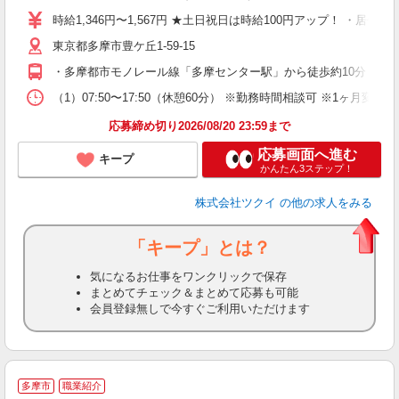
り
時給1,346円〜1,567円 ★土日祝日は時給100円アップ！ ・居
リ
東京都多摩市豊ケ丘1-59-15
ー
O
・多摩都市モノレール線「多摩センター駅」から徒歩約10分 ★
な
（1）07:50〜17:50（休憩60分） ※勤務時間相談可 ※1ヶ
髪
応募締め切り2026/08/20 23:59まで
応募画面へ進む
キープ
かんたん3ステップ！
株式会社ツクイ
の他の求人をみる
「キープ」とは？
気になるお仕事をワンクリックで保存
まとめてチェック＆まとめて応募も可能
会員登録無しで今すぐご利用いただけます
多摩市
職業紹介