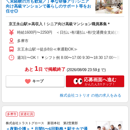
＼未経験の方も歓迎／丁寧な研修アリ♪シニア
ド
向け高級マンションで暮らしのサポート等をお
活
任せ◎
ル
自
京王永山駅≫高収入！シニア向け高級マンション職員募集＊
役
時給1600円〜2250円 ＜日払い有/週払い有/交通費全支給(ガソリ
多摩市
京王永山駅⇒徒歩8分≪車通勤OK≫
週3日〜OK！ ▼シフト例 8:00〜17:00 9:30〜18:30 17:00
1
あと
日
で掲載終了
(2026/08/09 23:59まで)
応募画面へ進む
キープ
かんたん3ステップ！
株式会社コトリオ
の他の求人をみる
多摩市
派遣社員
株式会社トラストグロース 新宿本社 第2営業部
＜夜勤介護＞＊月間5〜6回勤務＊駅チカで通