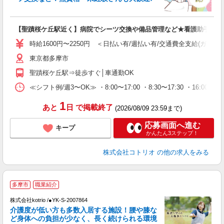
活
ル
自
【聖蹟桜ケ丘駅近く】病院でシーツ交換や備品管理など★看護助手
役
時給1600円〜2250円 ＜日払い有/週払い有/交通費全支給(ガソリ
東京都多摩市
聖蹟桜ケ丘駅⇒徒歩すぐ│車通勤OK
≪シフト例/週3〜OK≫ ・8:00〜17:00 ・8:30〜17:30 ・16:0
1
あと
日
で掲載終了
(2026/08/09 23:59まで)
応募画面へ進む
キープ
かんたん3ステップ！
株式会社コトリオ
の他の求人をみる
多摩市
職業紹介
◎
株式会社kotrio /●YK-S-2007864
女
介護度が低い方も多数入居する施設！腰や膝な
ド
ど身体への負担が少なく、長く続けられる環境