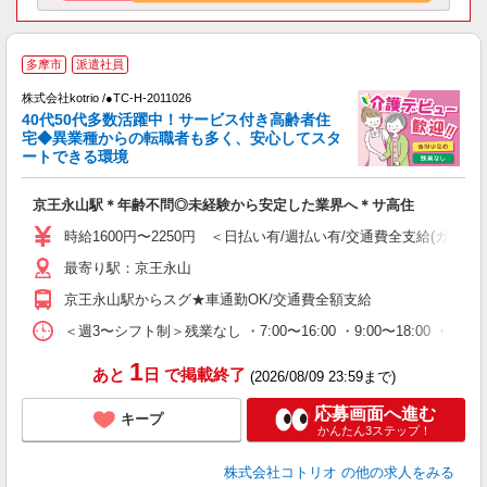
多摩市
派遣社員
株式会社kotrio /●TC-H-2011026
女
40代50代多数活躍中！サービス付き高齢者住
ド
宅◆異業種からの転職者も多く、安心してスタ
活
ートできる環境
ル
自
京王永山駅＊年齢不問◎未経験から安定した業界へ＊サ高住
役
時給1600円〜2250円 ＜日払い有/週払い有/交通費全支給(ガソリ
最寄り駅：京王永山
京王永山駅からスグ★車通勤OK/交通費全額支給
＜週3〜シフト制＞残業なし ・7:00〜16:00 ・9:00〜18:00 ・
1
あと
日
で掲載終了
(2026/08/09 23:59まで)
応募画面へ進む
キープ
かんたん3ステップ！
株式会社コトリオ
の他の求人をみる