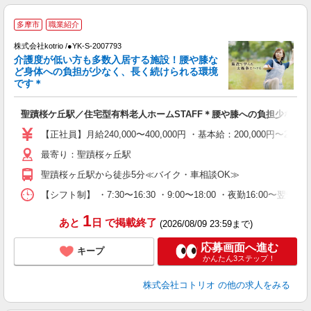
多摩市
職業紹介
◎
株式会社kotrio /●YK-S-2007793
女
介護度が低い方も多数入居する施設！腰や膝な
ド
ど身体への負担が少なく、長く続けられる環境
活
です＊
ル
自
聖蹟桜ケ丘駅／住宅型有料老人ホームSTAFF＊腰や膝への負担少なめ◎
役
【正社員】月給240,000〜400,000円 ・基本給：200,000
最寄り：聖蹟桜ヶ丘駅
聖蹟桜ヶ丘駅から徒歩5分≪バイク・車相談OK≫
【シフト制】 ・7:30〜16:30 ・9:00〜18:00 ・夜勤16:00〜
1
あと
日
で掲載終了
(2026/08/09 23:59まで)
応募画面へ進む
キープ
かんたん3ステップ！
株式会社コトリオ
の他の求人をみる