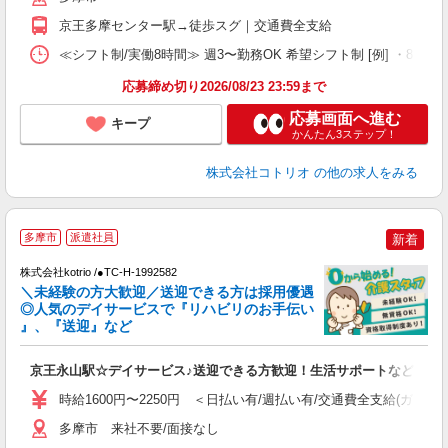
京王多摩センター駅→徒歩スグ｜交通費全支給
≪シフト制/実働8時間≫ 週3〜勤務OK 希望シフト制 [例] ・8:00〜17
応募締め切り2026/08/23 23:59まで
応募画面へ進む
キープ
かんたん3ステップ！
株式会社コトリオ
の他の求人をみる
多摩市
派遣社員
新着
♪
株式会社kotrio /●TC-H-1992582
＼未経験の方大歓迎／送迎できる方は採用優遇
女
◎人気のデイサービスで『リハビリのお手伝い
ド
』、『送迎』など
活
ル
京王永山駅☆デイサービス♪送迎できる方歓迎！生活サポートなど
自
時給1600円〜2250円 ＜日払い有/週払い有/交通費全支給(ガソリ
役
多摩市 来社不要/面接なし