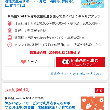
者様の生活サポート・介助・清掃等♪昇給年1
活
回/賞与年2回
ル
自
サ高住STAFF≫資格支援制度を使ってタイパよくキャリアアップ！
役
【正社員】月給240,000〜400,000円 ・基本給：200,000
最寄り：聖蹟桜ヶ丘駅
聖蹟桜ヶ丘駅から徒歩5分≪バイク・車相談OK≫
≪シフト制/休憩1h（夜勤は休憩2h）≫ ・7:30〜16:30 ・9:00〜18
応募締め切り2026/08/23 23:59まで
応募画面へ進む
キープ
かんたん3ステップ！
株式会社コトリオ
の他の求人をみる
多摩市
派遣社員
新着
お
株式会社kotrio /●TC-H-1975096
女
障がい者デイサービスで利用者さんをサポート
ド
するお仕事♪無資格・未経験歓迎＊子育て経験
活