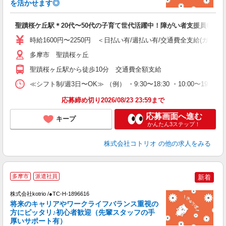
を活かせます◎
ル
自
聖蹟桜ケ丘駅＊20代〜50代の子育て世代活躍中！障がい者支援員◎
役
時給1600円〜2250円 ＜日払い有/週払い有/交通費全支給(ガソリ
多摩市 聖蹟桜ヶ丘
聖蹟桜ヶ丘駅から徒歩10分 交通費全額支給
≪シフト制/週3日〜OK≫ （例） ・9:30〜18:30 ・10:00〜19:00
応募締め切り2026/08/23 23:59まで
応募画面へ進む
キープ
かんたん3ステップ！
株式会社コトリオ
の他の求人をみる
2
多摩市
派遣社員
新着
株式会社kotrio /●TC-H-1896616
将来のキャリアやワークライフバランス重視の
女
方にピッタリ♪初心者歓迎（先輩スタッフの手
ド
厚いサポート有）
活