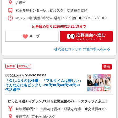
多摩市
京王多摩センター駅→徒歩スグ｜交通費全支給
≪シフト制/実働8時間≫ 週3日〜OK [例] ◆7:30〜16:30
応募締め切り2026/08/23 23:59まで
応募画面へ進む
キープ
かんたん3ステップ！
株式会社コトリオ
の他の求人をみる
多摩市
職業紹介
新着
株式会社kotrio /●YK-S-2157924
女
「久しぶりのお仕事」「フルタイムは難しい」
ド
そんな方にもピッタリ♪20代30代40代50代60
活
代活躍中
ル
自
ゆったり週3〜/ブランクOK☆就労支援のパートスタッフ☆京王永山駅
役
時給1500円〜 ※給与は資格・経験を考慮 ◆交通費orガソリン
多摩市内│京王永山駅スグ