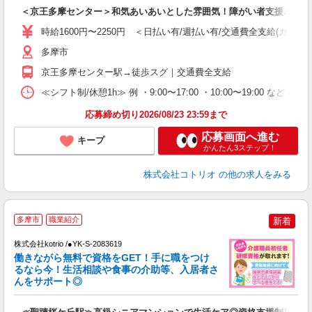
＜京王多摩センター＞和気あいあいとした雰囲気！障がい者支援♪
役
時給1600円〜2250円 ＜日払い有/週払い有/交通費全支給(ガソリ
多摩市
京王多摩センター駅→徒歩スグ｜交通費全支給
≪シフト制/休憩1h≫ 例 ・9:00〜17:00 ・10:00〜19:00 など 
応募締め切り2026/08/23 23:59まで
応募画面へ進む
キープ
かんたん3ステップ！
株式会社コトリオ
の他の求人をみる
2
多摩市
職業紹介
新着
株式会社kotrio /●YK-S-2083619
女
働きながら無料で資格をGET！手に職をつけ
ド
るなら今！生活相談や食事の介助等、入居者さ
活
んをサポート◎
ル
自