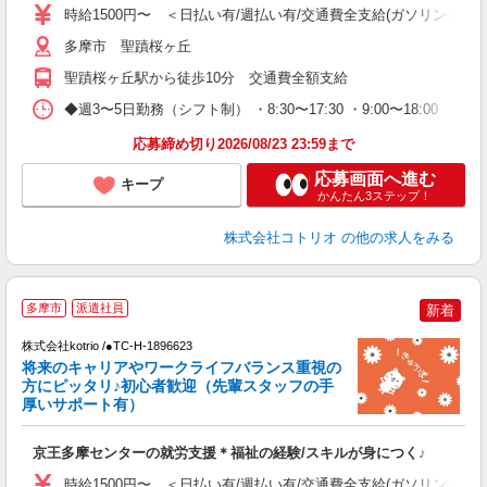
役
時給1500円〜 ＜日払い有/週払い有/交通費全支給(ガソリン代含む
多摩市 聖蹟桜ヶ丘
聖蹟桜ヶ丘駅から徒歩10分 交通費全額支給
◆週3〜5日勤務（シフト制） ・8:30〜17:30 ・9:00〜18:00 
応募締め切り2026/08/23 23:59まで
応募画面へ進む
キープ
かんたん3ステップ！
株式会社コトリオ
の他の求人をみる
2
多摩市
派遣社員
新着
株式会社kotrio /●TC-H-1896623
将来のキャリアやワークライフバランス重視の
女
方にピッタリ♪初心者歓迎（先輩スタッフの手
ド
厚いサポート有）
活
ル
京王多摩センターの就労支援＊福祉の経験/スキルが身につく♪
自
時給1500円〜 ＜日払い有/週払い有/交通費全支給(ガソリン代含む