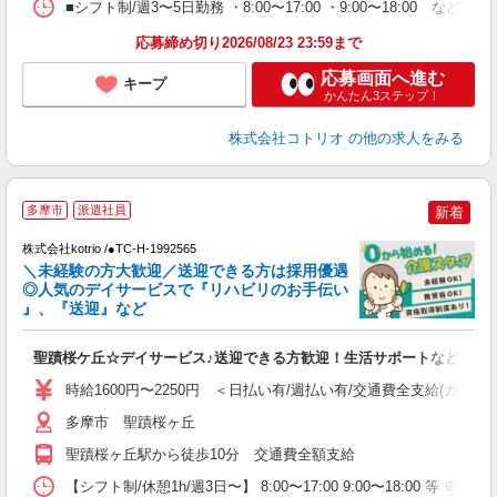
■シフト制/週3〜5日勤務 ・8:00〜17:00 ・9:00〜18:00 など
応募締め切り2026/08/23 23:59まで
応募画面へ進む
キープ
かんたん3ステップ！
株式会社コトリオ
の他の求人をみる
多摩市
派遣社員
新着
♪
株式会社kotrio /●TC-H-1992565
＼未経験の方大歓迎／送迎できる方は採用優遇
女
◎人気のデイサービスで『リハビリのお手伝い
ド
』、『送迎』など
活
ル
聖蹟桜ケ丘☆デイサービス♪送迎できる方歓迎！生活サポートなど
自
時給1600円〜2250円 ＜日払い有/週払い有/交通費全支給(ガソリ
役
多摩市 聖蹟桜ヶ丘
聖蹟桜ヶ丘駅から徒歩10分 交通費全額支給
【シフト制/休憩1h/週3日〜】 8:00〜17:00 9:00〜18:00 等 ※残業