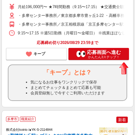
ー
月給196,000円〜 ★7時間勤務（9:15〜17:15） ★交通費全額
残
・多摩センター事務所／東京都多摩市豊ヶ丘1-22 ・高幡事務所／
登
・多摩センター事務所／京王相模原線「京王多摩センター駅」より徒
9:15〜17:15 ※週5日勤務（月曜日〜金曜日） ※残業ほぼなし（
応募締め切り2026/08/29 23:59まで
応募画面へ進む
キープ
かんたん3ステップ！
「キープ」とは？
気になるお仕事をワンクリックで保存
まとめてチェック＆まとめて応募も可能
会員登録無しで今すぐご利用いただけます
2
多摩市
職業紹介
新着
株式会社kotrio /●YK-S-2114844
女