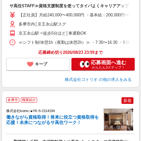
自
サ高住STAFF≫資格支援制度を使ってタイパよくキャリアアップ！
役
【正社員】月給240,000〜400,000円 ・基本給：200,000
多摩市内│京王永山駅スグ
京王永山駅⇒徒歩5分ほど│車通勤OK
≪シフト制/休憩1h（夜勤は休憩2h）≫ ・7:30〜16:30 ・9:00〜18
応募締め切り2026/08/23 23:59まで
応募画面へ進む
キープ
かんたん3ステップ！
株式会社コトリオ
の他の求人をみる
多摩市
職業紹介
新着
代
株式会社kotrio /●YK-S-2114194
女
働きながら資格取得！将来に役立つ資格取得を
ド
応援！未来につながるサ高住ワーク！
活
ル
自