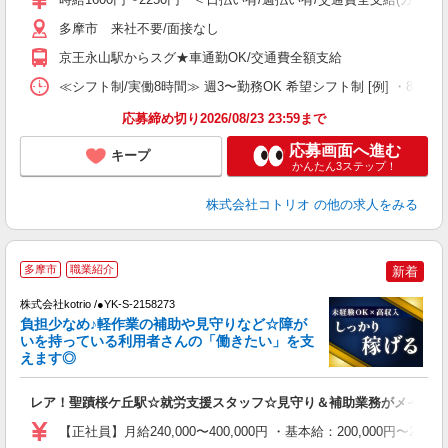
自
多摩市 来社不要/面接なし
役
京王永山駅からスグ★車通勤OK/交通費全額支給
≪シフト制/実働8時間≫ 週3〜勤務OK 希望シフト制 [例] ・8:00〜17:0
応募締め切り2026/08/23 23:59まで
応募画面へ進む
キープ
かんたん3ステップ！
株式会社コトリオ
の他の求人をみる
多摩市
職業紹介
新着
株式会社kotrio /●YK-S-2158273
女
負担少なめ♪軽作業の補助や見守りなど☆障が
ド
いを持っている利用者さんの「働きたい」を支
活
えます◎
ル
自
レア！聖蹟桜ケ丘駅☆就労支援スタッフ☆見守り＆補助業務がメイン♪
役
【正社員】月給240,000〜400,000円 ・基本給：200,000