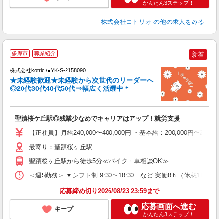
かんたん3ステップ！
株式会社コトリオ
の他の求人をみる
多摩市
職業紹介
新着
え
株式会社kotrio /●YK-S-2158090
★未経験歓迎★未経験から次世代のリーダーへ
女
◎20代30代40代50代⇒幅広く活躍中＊
ド
活
ル
聖蹟桜ケ丘駅◎残業少なめでキャリアはアップ！就労支援
自
【正社員】月給240,000〜400,000円 ・基本給：200,000
役
最寄り：聖蹟桜ヶ丘駅
聖蹟桜ヶ丘駅から徒歩5分≪バイク・車相談OK≫
＜週5勤務＞ ▼シフト制 9:30〜18:30 など 実働8ｈ（休憩1ｈ）
応募締め切り2026/08/23 23:59まで
応募画面へ進む
キープ
かんたん3ステップ！