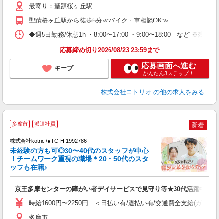
最寄り：聖蹟桜ヶ丘駅
聖蹟桜ヶ丘駅から徒歩5分≪バイク・車相談OK≫
◆週5日勤務/休憩1h ・8:00〜17:00 ・9:00〜18:00 など ※
応募締め切り2026/08/23 23:59まで
応募画面へ進む
キープ
かんたん3ステップ！
株式会社コトリオ
の他の求人をみる
多摩市
派遣社員
新着
株式会社kotrio /●TC-H-1992786
未経験の方も可◎30〜40代のスタッフが中心
女
！チームワーク重視の職場＊20・50代のスタ
ド
ッフも在籍♪
活
ル
京王多摩センターの障がい者デイサービスで見守り等★30代活躍中
自
時給1600円〜2250円 ＜日払い有/週払い有/交通費全支給(ガソリ
役
多摩市