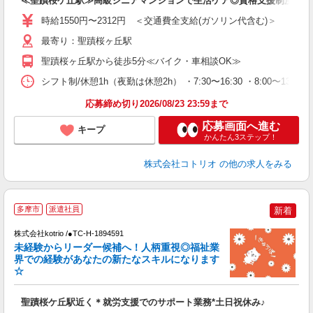
≪聖蹟桜ケ丘駅≫高級シニアマンションで生活ケア◎資格支援制度あり
役
時給1550円〜2312円 ＜交通費全支給(ガソリン代含む)＞
最寄り：聖蹟桜ヶ丘駅
聖蹟桜ヶ丘駅から徒歩5分≪バイク・車相談OK≫
シフト制/休憩1h（夜勤は休憩2h） ・7:30〜16:30 ・8:00〜13:00
応募締め切り2026/08/23 23:59まで
応募画面へ進む
キープ
かんたん3ステップ！
株式会社コトリオ
の他の求人をみる
無
多摩市
派遣社員
新着
株式会社kotrio /●TC-H-1894591
女
未経験からリーダー候補へ！人柄重視◎福祉業
ド
界での経験があなたの新たなスキルになります
活
☆
ル
自
聖蹟桜ケ丘駅近く＊就労支援でのサポート業務*土日祝休み♪