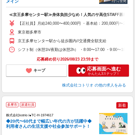
メイン
ル
自
≪京王多摩センター駅≫身体負担少なめ！人気のサ高住STAFF募集◎
役
【正社員】月給240,000〜400,000円 ・基本給：200,000
東京都多摩市
京王多摩センター駅から徒歩圏内//交通費全額支給
シフト制（休憩1h/夜勤は休憩2h） ・8:00〜17:00 ・9:00〜18:00
応募締め切り2026/08/23 23:59まで
応募画面へ進む
キープ
かんたん3ステップ！
株式会社コトリオ
の他の求人をみる
多摩市
派遣社員
新着
株式会社kotrio /●TC-H-1974617
女
◆20代〜60代まで幅広い年代の方が活躍中◆
ド
利用者さんの生活支援や社会参加サポート！
活
ル