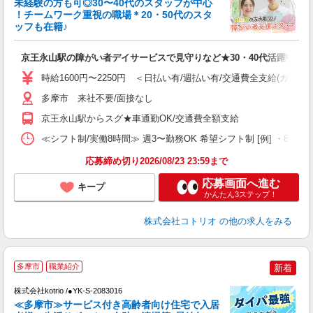
未経験の方も可◎30〜40代のスタッフが中心
女
！チームワーク重視の職場＊20・50代のスタ
ド
ッフも在籍♪
活
ル
京王永山駅の障がい者デイサービスで見守りなど★30・40代活躍中
自
時給1600円〜2250円 ＜日払い有/週払い有/交通費全支給(ガソリ
役
多摩市 来社不要/面接なし
京王永山駅からスグ★車通勤OK/交通費全額支給
≪シフト制/実働8時間≫ 週3〜勤務OK 希望シフト制 [例] ・8:00〜17
応募締め切り2026/08/23 23:59まで
応募画面へ進む
キープ
かんたん3ステップ！
株式会社コトリオ
の他の求人をみる
未
多摩市
職業紹介
新着
株式会社kotrio /●YK-S-2083016
女
≪多摩市≫サービス付き高齢者向け住宅で入居
ド