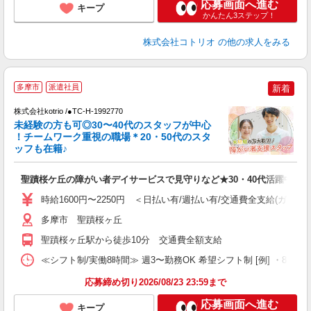
応募画面へ進む
キープ
かんたん3ステップ！
株式会社コトリオ
の他の求人をみる
多摩市
派遣社員
新着
株式会社kotrio /●TC-H-1992770
未経験の方も可◎30〜40代のスタッフが中心
女
！チームワーク重視の職場＊20・50代のスタ
ド
ッフも在籍♪
活
ル
聖蹟桜ケ丘の障がい者デイサービスで見守りなど★30・40代活躍中
自
時給1600円〜2250円 ＜日払い有/週払い有/交通費全支給(ガソリ
役
多摩市 聖蹟桜ヶ丘
聖蹟桜ヶ丘駅から徒歩10分 交通費全額支給
≪シフト制/実働8時間≫ 週3〜勤務OK 希望シフト制 [例] ・8:00〜17
応募締め切り2026/08/23 23:59まで
応募画面へ進む
キープ