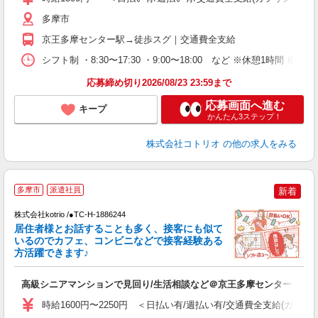
役
多摩市
京王多摩センター駅→徒歩スグ｜交通費全支給
シフト制 ・8:30〜17:30 ・9:00〜18:00 など ※休憩1時間 ※
応募締め切り2026/08/23 23:59まで
応募画面へ進む
キープ
かんたん3ステップ！
株式会社コトリオ
の他の求人をみる
多摩市
派遣社員
新着
株式会社kotrio /●TC-H-1886244
居住者様とお話することも多く、接客にも似て
女
いるのでカフェ、コンビニなどで接客経験ある
ド
方活躍できます♪
活
ル
高級シニアマンションで見回り/生活相談など＠京王多摩センター
自
時給1600円〜2250円 ＜日払い有/週払い有/交通費全支給(ガソリ
役