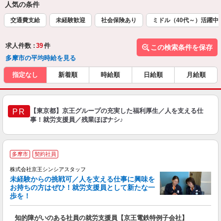
人気の条件
交通費支給
未経験歓迎
社会保険あり
ミドル（40代～）活躍中
求人件数 :
39
件
この検索条件を保存
多摩市の平均時給を見る
指定なし
新着順
時給順
日給順
月給順
【東京都】京王グループの充実した福利厚生／人を支える仕
PR
事！就労支援員／残業ほぼナシ♪
多摩市
契約社員
株式会社京王シンシアスタッフ
未経験からの挑戦可／人を支える仕事に興味を
お持ちの方はぜひ！就労支援員として新たな一
歩を！
す
知的障がいのある社員の就労支援員【京王電鉄特例子会社】
未