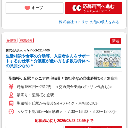
応募画面へ進む
キープ
かんたん3ステップ！
株式会社コトリオ
の他の求人をみる
2
多摩市
職業紹介
新着
株式会社kotrio /●YK-S-2114400
女
生活相談や食事の介助等、入居者さんをサポー
ド
トするお仕事＊介護度が低い方も多数◎身体へ
活
の負担少なめ＊
ル
自
聖蹟桜ケ丘駅＊シニア住宅職員＊負担少なめ◎未経験OK／無資格相談O
役
時給1550円〜2312円 ＜交通費全支給(ガソリン代含む)＞
最寄り：聖蹟桜ヶ丘駅
聖蹟桜ヶ丘駅から徒歩5分≪バイク・車相談OK≫
＜シフト制/週3〜5日勤務＞ ・7:30〜16:30 ・8:00〜13:00(休憩な
応募締め切り2026/08/23 23:59まで