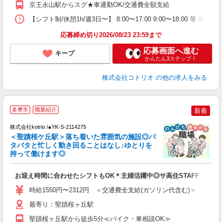
京王永山駅からスグ★車通勤OK/交通費全額支給
【シフト制/休憩1h/週3日〜】 8:00〜17:00 9:00〜18:00 等 ※残業
応募締め切り2026/08/23 23:59まで
応募画面へ進む
キープ
かんたん3ステップ！
株式会社コトリオ
の他の求人をみる
多摩市
職業紹介
新着
軽
株式会社kotrio /●YK-S-2114275
女
＜聖蹟桜ケ丘駅＞落ち着いた雰囲気の施設◎バ
ド
タバタと忙しく動き回ることはなし♪ゆとりを
活
持って働けます◎
ル
自
お迎え時間に合わせたシフトもOK＊主婦活躍中◎サ高住STAFF
役
時給1550円〜2312円 ＜交通費全支給(ガソリン代含む)＞
最寄り：聖蹟桜ヶ丘駅
聖蹟桜ヶ丘駅から徒歩5分≪バイク・車相談OK≫