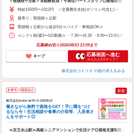
＜聖蹟桜ケ丘駅＞未経験歓迎！サ高住パートスタッフ◎資格取得支援
役
時給1550円〜2312円 ＜交通費全支給(ガソリン代含む)＞
最寄り：聖蹟桜ヶ丘駅
聖蹟桜ヶ丘駅から徒歩5分≪バイク・車相談OK≫
≪シフト制/週3〜5日勤務≫ ・7:30〜16:30 ・8:00〜13:00(休憩な
応募締め切り2026/08/23 23:59まで
応募画面へ進む
キープ
かんたん3ステップ！
株式会社コトリオ
の他の求人をみる
2
多摩市
職業紹介
新着
株式会社kotrio /●YK-S-2083618
女
働きながら無料で資格をGET！手に職をつけ
ド
るなら今！生活相談や食事の介助等、入居者さ
活
んをサポート◎
ル
自
≪京王永山駅≫高級シニアマンションで生活ケア◎資格支援制度あり