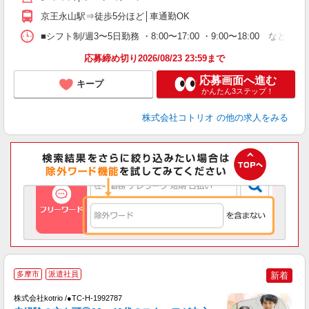
京王永山駅⇒徒歩5分ほど│車通勤OK
■シフト制/週3〜5日勤務 ・8:00〜17:00 ・9:00〜18:00 など
応募締め切り2026/08/23 23:59まで
応募画面へ進む
キープ
かんたん3ステップ！
株式会社コトリオ
の他の求人をみる
多摩市
派遣社員
新着
株式会社kotrio /●TC-H-1992787