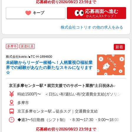
応募締め切り2026/08/23 23:59まで
応募画面へ進む
キープ
かんたん3ステップ！
株式会社コトリオ
の他の求人をみる
無
多摩市
派遣社員
新着
株式会社kotrio /●TC-H-1894600
女
未経験からリーダー候補へ！人柄重視◎福祉業
ド
界での経験があなたの新たなスキルになります
活
☆
ル
自
京王多摩センター駅＊就労支援でのサポート業務*土日祝休み♪
役
時給1500円〜 ＜日払い有/週払い有/交通費全支給(ガソリン代含む
多摩市
京王多摩センター駅→徒歩スグ｜交通費全支給
◆週3〜5日勤務（シフト制） ・8:30〜17:30 ・9:00〜18:00 
応募締め切り2026/08/23 23:59まで