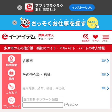
関東
の求人
▼エリア変更
多摩市のその他介護・福祉のバイト・アルバイト・パートの求人情報
一覧
多摩市
選択
勤務地/駅
その他介護・福祉
選択
職種
雇用形態、給与、特徴、その他
選択
こだわり
を含まない
フリーワード