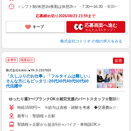
＜シフト制/休憩1h/夜勤は休憩2h＞ ・7:30〜16:30 ・8:00〜13:0
応募締め切り2026/08/23 23:59まで
応募画面へ進む
キープ
かんたん3ステップ！
株式会社コトリオ
の他の求人をみる
多摩市
職業紹介
新着
株式会社kotrio /●YK-S-2157925
女
「久しぶりのお仕事」「フルタイムは難しい」
ド
そんな方にもピッタリ♪20代30代40代50代60
活
代活躍中
ル
自
ゆったり週3〜/ブランクOK☆就労支援のパートスタッフ☆聖蹟桜ケ丘
役
時給1500円〜 ※給与は資格・経験を考慮 ◆交通費orガソリン
最寄り：聖蹟桜ヶ丘駅
聖蹟桜ヶ丘駅から徒歩5分≪バイク・車相談OK≫