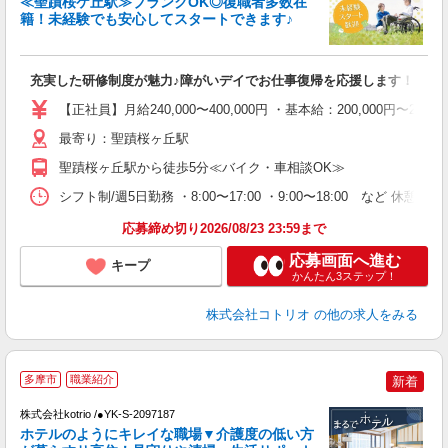
≪聖蹟桜ケ丘駅≫ブランクOK◎復職者多数在
ド
籍！未経験でも安心してスタートできます♪
活
ル
自
充実した研修制度が魅力♪障がいデイでお仕事復帰を応援します！
役
【正社員】月給240,000〜400,000円 ・基本給：200,000
最寄り：聖蹟桜ヶ丘駅
聖蹟桜ヶ丘駅から徒歩5分≪バイク・車相談OK≫
シフト制/週5日勤務 ・8:00〜17:00 ・9:00〜18:00 など 休憩
応募締め切り2026/08/23 23:59まで
応募画面へ進む
キープ
かんたん3ステップ！
株式会社コトリオ
の他の求人をみる
▼
多摩市
職業紹介
新着
株式会社kotrio /●YK-S-2097187
女
ホテルのようにキレイな職場▼介護度の低い方
ド