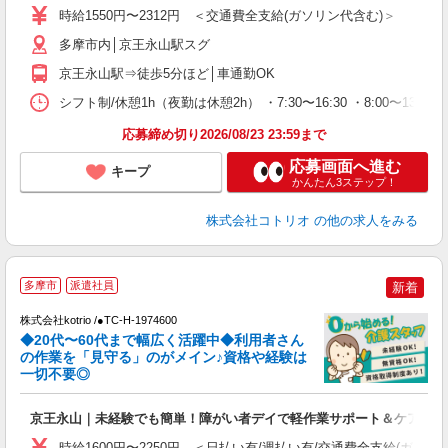
役
時給1550円〜2312円 ＜交通費全支給(ガソリン代含む)＞
多摩市内│京王永山駅スグ
京王永山駅⇒徒歩5分ほど│車通勤OK
シフト制/休憩1h（夜勤は休憩2h） ・7:30〜16:30 ・8:00〜13:00
応募締め切り2026/08/23 23:59まで
応募画面へ進む
キープ
かんたん3ステップ！
株式会社コトリオ
の他の求人をみる
多摩市
派遣社員
新着
株式会社kotrio /●TC-H-1974600
◆20代〜60代まで幅広く活躍中◆利用者さん
さ
の作業を「見守る」のがメイン♪資格や経験は
一切不要◎
女
ド
京王永山｜未経験でも簡単！障がい者デイで軽作業サポート＆ケア
活
ル
時給1600円〜2250円 ＜日払い有/週払い有/交通費全支給(ガソリ