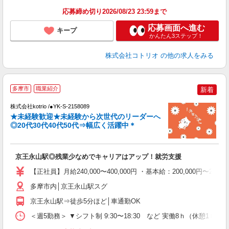
応募締め切り2026/08/23 23:59まで
応募画面へ進む
キープ
かんたん3ステップ！
株式会社コトリオ
の他の求人をみる
多摩市
職業紹介
新着
え
株式会社kotrio /●YK-S-2158089
★未経験歓迎★未経験から次世代のリーダーへ
女
◎20代30代40代50代⇒幅広く活躍中＊
ド
活
ル
京王永山駅◎残業少なめでキャリアはアップ！就労支援
自
【正社員】月給240,000〜400,000円 ・基本給：200,000
役
多摩市内│京王永山駅スグ
京王永山駅⇒徒歩5分ほど│車通勤OK
＜週5勤務＞ ▼シフト制 9:30〜18:30 など 実働8ｈ（休憩1ｈ）