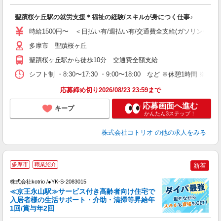
ル
聖蹟桜ケ丘駅の就労支援＊福祉の経験/スキルが身につく仕事♪
自
時給1500円〜 ＜日払い有/週払い有/交通費全支給(ガソリン代含む
役
多摩市 聖蹟桜ヶ丘
聖蹟桜ヶ丘駅から徒歩10分 交通費全額支給
シフト制 ・8:30〜17:30 ・9:00〜18:00 など ※休憩1時間 ※
応募締め切り2026/08/23 23:59まで
応募画面へ進む
キープ
かんたん3ステップ！
株式会社コトリオ
の他の求人をみる
未
多摩市
職業紹介
新着
株式会社kotrio /●YK-S-2083015
女
≪京王永山駅≫サービス付き高齢者向け住宅で
ド
入居者様の生活サポート・介助・清掃等昇給年
活
1回/賞与年2回
ル