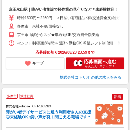
自
京王永山駅｜障がい者施設で軽作業の見守りなど＊未経験歓迎！
役
時給1600円〜2250円 ＜日払い有/週払い有/交通費全支給(ガソリ
多摩市 来社不要/面接なし
京王永山駅からスグ★車通勤OK/交通費全額支給
≪シフト制/実働8時間≫ 週3〜勤務OK 希望シフト制 [例] ・8:00〜17:0
応募締め切り2026/08/23 23:59まで
応募画面へ進む
キープ
かんたん3ステップ！
株式会社コトリオ
の他の求人をみる
多摩市
派遣社員
新着
ト
株式会社kotrio /●TC-H-1905324
女
障がい者デイサービスに通う利用者さんの支援
ド
◎未経験OK♪笑い声が良く聞こえる職場です＊
活
ル
自