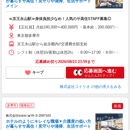
が暮らすサ高住！見守りや清掃、生活サポート
活
メイン
ル
自
≪京王永山駅≫身体負担少なめ！人気のサ高住STAFF募集◎
役
【正社員】月給240,000〜400,000円 ・基本給：200,000
東京都多摩市
京王永山駅から徒歩圏内//交通費全額支給
シフト制（休憩1h/夜勤は休憩2h） ・8:00〜17:00 ・9:00〜18:00
応募締め切り2026/08/23 23:59まで
応募画面へ進む
キープ
かんたん3ステップ！
株式会社コトリオ
の他の求人をみる
▼
多摩市
職業紹介
新着
株式会社kotrio /●YK-S-2097163
女
ホテルのようにキレイな職場▼介護度の低い方
ド
が暮らすサ高住！見守りや清掃、生活サポート
活