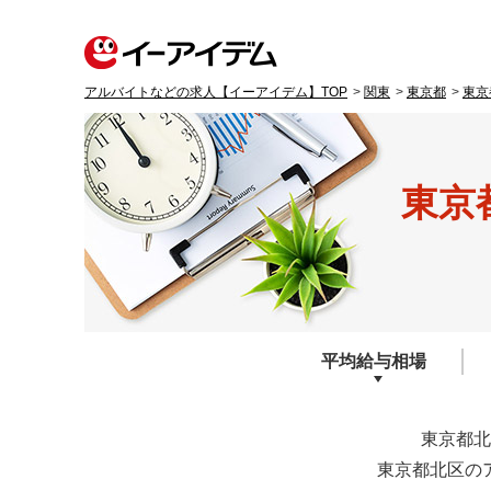
アルバイトなどの求人【イーアイデム】TOP
関東
東京都
東京
東京
平均給与
相場
東京都北
東京都北区の