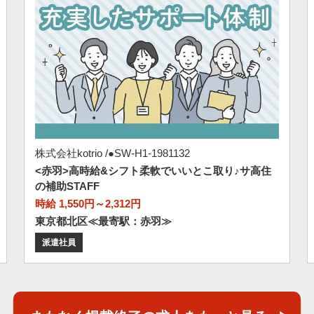
株式会社kotrio /●SW-H1-1981132
<赤羽>高時給&シフト柔軟でいいとこ取り♪サ高住
の補助STAFF
時給 1,550円～2,312円
東京都北区≪最寄駅：赤羽≫
派遣社員