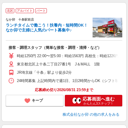
北区
アルバイト
パート
気
なか卯 十条駅前店
ランチタイムで働こう！扶養内・短時間OK！
なか卯で主婦に人気のパート募集中♪
き
接客・調理スタッフ（簡単な接客・調理・清掃・など）
未
O
時給1250円 22:00〜翌5:00：時給1563円 高校生：時給1226円
K
東京都北区上十条二丁目27番1号 J＆MALL 1階
JR埼京線「十条」駅より徒歩2分
24時間募集 上記時間内で週1日、1日2時間からOK（シフト制） 
応募締め切り2026/08/31 23:59まで
応募画面へ進む
キープ
かんたん3ステップ！
株式会社なか卯
の他の求人をみる