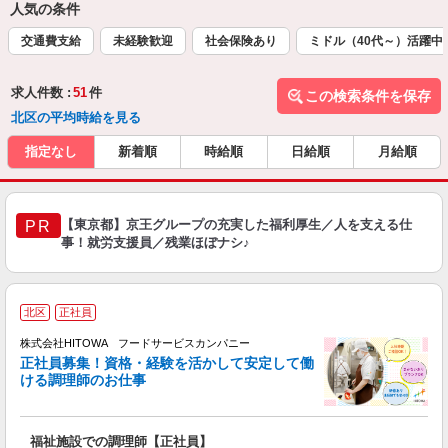
人気の条件
交通費支給
未経験歓迎
社会保険あり
ミドル（40代～）活躍中
求人件数 :
51
件
この検索条件を保存
北区の平均時給を見る
指定なし
新着順
時給順
日給順
月給順
【東京都】京王グループの充実した福利厚生／人を支える仕
PR
事！就労支援員／残業ほぼナシ♪
北区
正社員
務
株式会社HITOWA フードサービスカンパニー
正社員募集！資格・経験を活かして安定して働
ける調理師のお仕事
食
の
福祉施設での調理師【正社員】
早