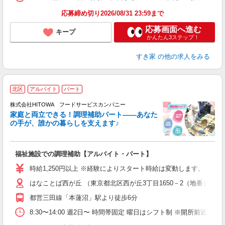
応募締め切り2026/08/31 23:59まで
応募画面へ進む
キープ
かんたん3ステップ！
すき家
の他の求人をみる
北区
アルバイト
パート
調
株式会社HITOWA フードサービスカンパニー
家庭と両立できる！調理補助パート――あなた
の手が、誰かの暮らしを支えます♪
し
ン
福祉施設での調理補助【アルバイト・パート】
朝
O
時給1,250円以上 ※経験によりスタート時給は変動します。 ※
会
はなことば西が丘 （東京都北区西が丘3丁目1650－2（地番））
躍
（
都営三田線「本蓮沼」駅より徒歩6分
中
る
8:30〜14:00 週2日〜 時間帯固定 曜日はシフト制 ※開所前近隣
手