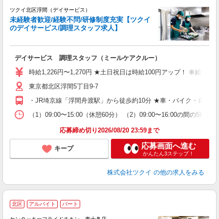
ツクイ北区浮間（デイサービス）
未経験者歓迎/経験不問/研修制度充実【ツクイ
のデイサービス/調理スタッフ求人】
各
デイサービス 調理スタッフ（ミールケアクルー）
入
り
時給1,226円〜1,270円 ★土日祝日は時給100円アップ！ ※給
リ
ー
東京都北区浮間5丁目9-7
O
・JR埼京線「浮間舟渡駅」から徒歩約10分 ★車・バイク・自転
な
（1）09:00〜15:00（休憩60分） （2）09:00〜16:00
髪
応募締め切り2026/08/20 23:59まで
応募画面へ進む
キープ
かんたん3ステップ！
株式会社ツクイ
の他の求人をみる
北区
アルバイト
パート