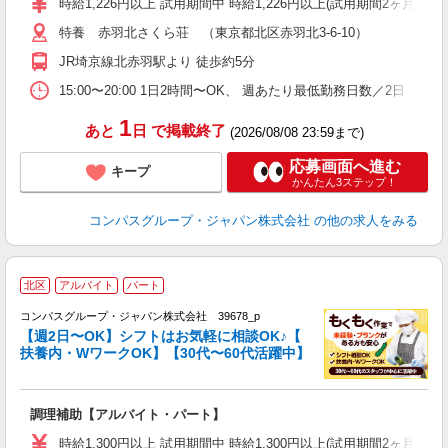
時給1,226円以上 試用期間中 時給1,226円以上(試用期間2ヶ月
～
特養 赤羽北さくら荘 （東京都北区赤羽北3-6-10）
用
2
JR埼京線北赤羽駅より 徒歩約5分
O
15:00〜20:00 1日2時間〜OK、 週あたり最低勤務日数／2日
1
あと
日
で掲載終了
(2026/08/08 23:59まで)
応募画面へ進む
キープ
かんたん3ステップ！
コンパスグループ・ジャパン株式会社
の他の求人をみる
北区
アルバイト
パート
コンパスグループ・ジャパン株式会社 39678_p
く
【週2日〜OK】シフトはお気軽に相談OK♪【
扶養内・WワークOK】【30代〜60代活躍中】
大
調理補助【アルバイト・パート】
入
歓
時給1,300円以上 試用期間中 時給1,300円以上(試用期間2ヶ月