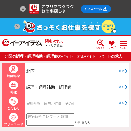
関東
の求人
▼エリア変更
北区の調理・調理補助・調理師のバイト・アルバイト・パートの求人
情報一覧
北区
選択
勤務地/駅
調理・調理補助・調理師
選択
職種
雇用形態、給与、特徴、その他
選択
こだわり
を含まない
フリーワード