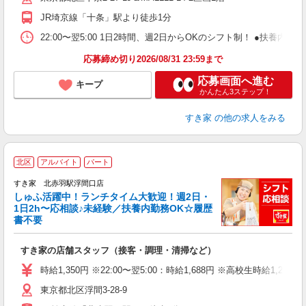
あ
JR埼京線「十条」駅より徒歩1分
22:00〜翌5:00 1日2時間、週2日からOKのシフト制！ ●扶養内勤務
応募締め切り2026/08/31 23:59まで
応募画面へ進む
キープ
かんたん3ステップ！
すき家
の他の求人をみる
≪
北区
アルバイト
パート
すき家 北赤羽駅浮間口店
しゅふ活躍中！ランチタイム大歓迎！週2日・
安
1日2h〜応相談♪未経験／扶養内勤務OK☆履歴
書不要
の
すき家の店舗スタッフ（接客・調理・清掃など）
履
タ
時給1,350円 ※22:00〜翌5:00：時給1,688円 ※高校生時給1,230
（
東京都北区浮間3-28-9
夜
割