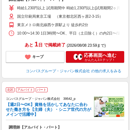
入
歓
時給1,230円以上 試用期間中 時給1,230円以上(試用期間2ヶ月
～
国立印刷局東京工場 （東京都北区西ヶ原2-3-15）
用
務
東京メトロ南北線西ケ原駅より 徒歩約2分
昼
10:00〜14:30 1日3時間〜OK、平日（土日除く）の内2日〜/週
1
あと
日
で掲載終了
(2026/08/08 23:59まで)
応募画面へ進む
キープ
かんたん3ステップ！
コンパスグループ・ジャパン株式会社
の他の求人をみる
北区
アルバイト
パート
コンパスグループ・ジャパン株式会社 39542_p
く
【週2日〜OK】資格を活かしてあなたに合わ
せた働き方を【主婦（夫）・シニア世代の方が
メインで活躍中】
大
調理師【アルバイト・パート】
入