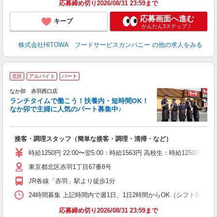
応募締め切り2026/08/31 23:59まで
応募画面へ進む
キープ
かんたん3ステップ！
株式会社HITOWA フードサービスカンパニー
の他の求人をみる
北区
アルバイト
パート
気
なか卯 赤羽西口店
ランチタイムで働こう！扶養内・短時間OK！
なか卯で主婦に人気のパート募集中♪
き
接客・調理スタッフ（簡単な接客・調理・清掃・など）
未
O
時給1250円 22:00〜翌5:00：時給1563円 高校生：時給1250円 
K
東京都北区赤羽1丁目67番8号
JR各線「赤羽」駅より徒歩1分
24時間募集 上記時間内で週1日、1日2時間からOK（シフト制） 
応募締め切り2026/08/31 23:59まで