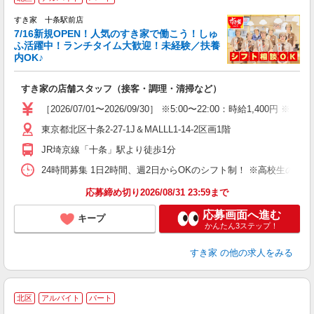
すき家 十条駅前店
7/16新規OPEN！人気のすき家で働こう！しゅ
安
ふ活躍中！ランチタイム大歓迎！未経験／扶養
内OK♪
の
すき家の店舗スタッフ（接客・調理・清掃など）
履
タ
［2026/07/01〜2026/09/30］ ※5:00〜22:00：時給1,400円
（
東京都北区十条2-27-1J＆MALLL1-14-2区画1階
夜
割
JR埼京線「十条」駅より徒歩1分
24時間募集 1日2時間、週2日からOKのシフト制！ ※高校生のシ
応募締め切り2026/08/31 23:59まで
応募画面へ進む
キープ
かんたん3ステップ！
すき家
の他の求人をみる
北区
アルバイト
パート
調