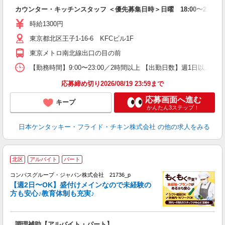
見
カウンター・キッチンスタッフ ＜優先募集日時＞日曜 18:00〜23:00
未
ダ
時給1300円
昇
東京都北区王子1-16-6 KFCビル1F
K
保
東京メトロ南北線出口の目の前
【勤務時間】9:00〜23:00／2時間以上 【出勤日数】週1日以
応募締め切り2026/08/19 23:59まで
応募画面へ進む
キープ
かんたん3ステップ！
日本ケンタッキー・フライド・チキン株式会社
の他の求人をみる
北区
アルバイト
パート
コンパスグループ・ジャパン株式会社 21736_p
く
【週2日〜OK】盛付けメインなので未経験の
方も安心♪教育体制も充実♪
大
調理補助【アルバイト・パート】