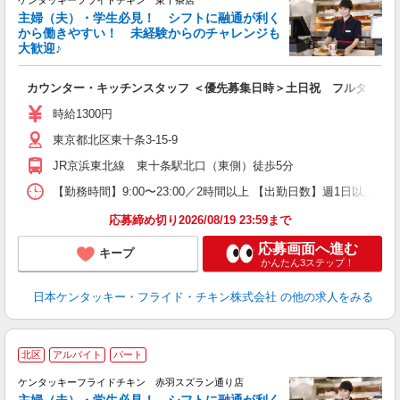
ケンタッキーフライドチキン 東十条店
主婦（夫）・学生必見！ シフトに融通が利く
から働きやすい！ 未経験からのチャレンジも
大歓迎♪
見
カウンター・キッチンスタッフ ＜優先募集日時＞土日祝 フルタイム
未
ダ
時給1300円
昇
東京都北区東十条3-15-9
K
保
JR京浜東北線 東十条駅北口（東側）徒歩5分
【勤務時間】9:00〜23:00／2時間以上 【出勤日数】週1日以
応募締め切り2026/08/19 23:59まで
応募画面へ進む
キープ
かんたん3ステップ！
日本ケンタッキー・フライド・チキン株式会社
の他の求人をみる
北区
アルバイト
パート
ケンタッキーフライドチキン 赤羽スズラン通り店