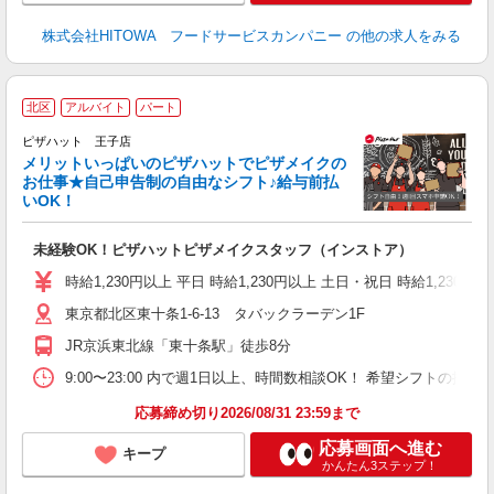
株式会社HITOWA フードサービスカンパニー
の他の求人をみる
北区
アルバイト
パート
ピザハット 王子店
メリットいっぱいのピザハットでピザメイクの
お仕事★自己申告制の自由なシフト♪給与前払
いOK！
う
だ
未経験OK！ピザハットピザメイクスタッフ（インストア）
友
躍
時給1,230円以上 平日 時給1,230円以上 土日・祝日 時給1,230円以
（
東京都北区東十条1-6-13 タバックラーデン1F
中
ル
JR京浜東北線「東十条駅」徒歩8分
支
あ
9:00〜23:00 内で週1日以上、時間数相談OK！ 希望シフトの
内
応募締め切り2026/08/31 23:59まで
応募画面へ進む
キープ
かんたん3ステップ！