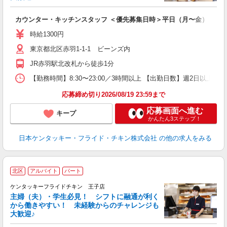
見
カウンター・キッチンスタッフ ＜優先募集日時＞平日（月〜金） フ
未
ダ
時給1300円
昇
東京都北区赤羽1-1-1 ビーンズ内
上
か
JR赤羽駅北改札から徒歩1分
【勤務時間】8:30〜23:00／3時間以上 【出勤日数】週2日以
応募締め切り2026/08/19 23:59まで
応募画面へ進む
キープ
かんたん3ステップ！
日本ケンタッキー・フライド・チキン株式会社
の他の求人をみる
北区
アルバイト
パート
ケンタッキーフライドチキン 王子店
主婦（夫）・学生必見！ シフトに融通が利く
から働きやすい！ 未経験からのチャレンジも
大歓迎♪