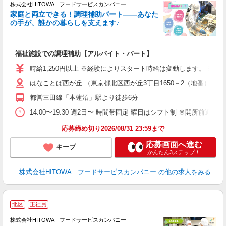
株式会社HITOWA フードサービスカンパニー
家庭と両立できる！調理補助パート――あなた
の手が、誰かの暮らしを支えます♪
し
ン
福祉施設での調理補助【アルバイト・パート】
昼
ワ
時給1,250円以上 ※経験によりスタート時給は変動します。 ※
はなことば西が丘 （東京都北区西が丘3丁目1650－2（地番））
女
ド
都営三田線「本蓮沼」駅より徒歩6分
活
選
14:00〜19:30 週2日〜 時間帯固定 曜日はシフト制 ※開所前近隣
住
応募締め切り2026/08/31 23:59まで
応募画面へ進む
キープ
かんたん3ステップ！
株式会社HITOWA フードサービスカンパニー
の他の求人をみる
北区
正社員
株式会社HITOWA フードサービスカンパニー