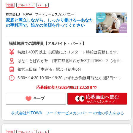
北区
アルバイト
パート
ー
株式会社HITOWA フードサービスカンパニー
家庭と両立しながら、しっかり働ける―あなた
の手料理で、誰かの笑顔を作ってください
て
福祉施設での調理員【アルバイト・パート】
朝
W
時給1,400円以上 ※経験によりスタート時給は変動します。 ※
はなことば西が丘 （東京都北区西が丘3丁目1650－2（地番））
迎
ミ
都営三田線「本蓮沼」駅より徒歩6分
～
日
5:30〜14:30 10:30〜19:30 いずれか勤務可能な方 週3日〜 
助
応募締め切り2026/08/31 23:59まで
応募画面へ進む
キープ
かんたん3ステップ！
株式会社HITOWA フードサービスカンパニー
の他の求人をみる
≪
北区
アルバイト
パート