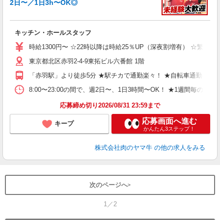
2日〜／1日3h〜OK◎
で
入
者
キッチン・ホールスタッフ
歓
～
時給1300円〜 ☆22時以降は時給25％UP（深夜割増有） ☆繁忙
み
東京都北区赤羽2-4-9東拓ビル六番館 1階
h
の
「赤羽駅」より徒歩5分 ★駅チカで通勤楽々！ ★自転車通勤も
...
8:00〜23:00の間で、週2日〜、1日3時間〜OK！ ★1週
応募締め切り2026/08/31 23:59まで
応募画面へ進む
キープ
かんたん3ステップ！
株式会社肉のヤマ牛
の他の求人をみる
次のページへ
1／2