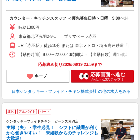
立
カウンター・キッチンスタッフ ＜優先募集日時＞日曜 9:00〜14:00
未
ダ
時給1300円
昇
東京都北区赤羽2-9-1 プリマベーラ赤羽
K
保
JR「赤羽駅」徒歩10分 または 東京メトロ・埼玉高速鉄道「赤羽
【勤務時間】9:00〜22:00／3時間以上 【出勤日数】週1日以
応募締め切り2026/08/19 23:59まで
応募画面へ進む
キープ
かんたん3ステップ！
日本ケンタッキー・フライド・チキン株式会社
の他の求人をみる
北区
アルバイト
パート
ケンタッキーフライドチキン ビーンズ赤羽店
主婦（夫）・学生必見！ シフトに融通が利く
から働きやすい！ 未経験からのチャレンジも
大歓迎♪