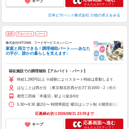
キープ
かんたん3ステップ！
日本ピザハット株式会社
の他の求人をみる
北区
アルバイト
パート
調
株式会社HITOWA フードサービスカンパニー
家庭と両立できる！調理補助パート――あなた
の手が、誰かの暮らしを支えます♪
し
ン
福祉施設での調理補助【アルバイト・パート】
朝
K
時給1,280円以上 ※経験によりスタート時給は変動します。 ※
あ
はなことば西が丘 （東京都北区西が丘3丁目1650－2（地番））
中
代
都営三田線「本蓮沼」駅より徒歩6分
シ
5:30〜9:30 週2日〜 時間帯固定 曜日はシフト制 ※開所前近隣へ
有
応募締め切り2026/08/31 23:59まで
応募画面へ進む
キープ
かんたん3ステップ！