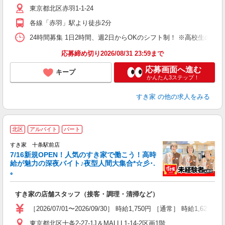
東京都北区赤羽1-1-24
夜
割
各線「赤羽」駅より徒歩2分
24時間募集 1日2時間、週2日からOKのシフト制！ ※高校生のシ
応募締め切り2026/08/31 23:59まで
応募画面へ進む
キープ
かんたん3ステップ！
すき家
の他の求人をみる
北区
アルバイト
パート
すき家 十条駅前店
7/16新規OPEN！人気のすき家で働こう！高時
給が魅力の深夜バイト♪夜型人間大集合*☆彡･.
｡
つ
すき家の店舗スタッフ（接客・調理・清掃など）
履
ミ
［2026/07/01〜2026/09/30］ 時給1,750円 ［通常］ 時給1,625円
～
東京都北区十条2-27-1J＆MALLL1-14-2区画1階
内