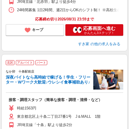
JR埼京線「北赤羽」駅より徒歩4分
24時間募集 1日2時間、週2日からOKのシフト制！ ※高校生のシ
応募締め切り2026/08/31 23:59まで
応募画面へ進む
キープ
かんたん3ステップ！
すき家
の他の求人をみる
北区
アルバイト
パート
ん
なか卯 十条駅前店
深夜バイトなら高時給で稼げる！学生・フリー
ター・Wワーク大歓迎♪ウレシイ食事補助あり♪
助
と
接客・調理スタッフ（簡単な接客・調理・清掃・など）
未
務
時給1563円
O
東京都北区上十条二丁目27番1号 J＆MALL 1階
社
JR埼京線「十条」駅より徒歩2分