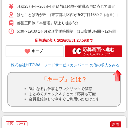
O
月給23万円〜26万円 ※給与は経験や前職給与に応じて決定します。
O
はなことば西が丘 （東京都北区西が丘3丁目1650-2（地番））
卒
ク
都営三田線「本蓮沼」駅より徒歩6分
0
や
5:30〜19:30 1ヶ月変形労働時間制 （1日実働5時間〜12時間） 
賃
応募締め切り2026/08/31 23:59まで
応募画面へ進む
キープ
かんたん3ステップ！
株式会社HITOWA フードサービスカンパニー
の他の求人をみる
「キープ」とは？
気になるお仕事をワンクリックで保存
まとめてチェック＆まとめて応募も可能
会員登録無しで今すぐご利用いただけます
北区
パート
新着