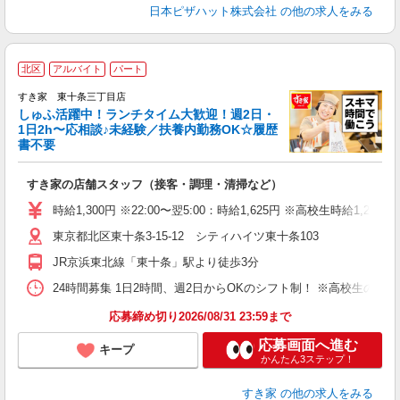
日本ピザハット株式会社
の他の求人をみる
≪
北区
アルバイト
パート
すき家 東十条三丁目店
しゅふ活躍中！ランチタイム大歓迎！週2日・
安
1日2h〜応相談♪未経験／扶養内勤務OK☆履歴
書不要
の
すき家の店舗スタッフ（接客・調理・清掃など）
履
タ
時給1,300円 ※22:00〜翌5:00：時給1,625円 ※高校生時給1,230
（
東京都北区東十条3-15-12 シティハイツ東十条103
夜
割
JR京浜東北線「東十条」駅より徒歩3分
24時間募集 1日2時間、週2日からOKのシフト制！ ※高校生のシ
応募締め切り2026/08/31 23:59まで
応募画面へ進む
キープ
かんたん3ステップ！
すき家
の他の求人をみる