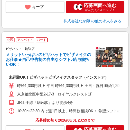
応募画面へ進む
キープ
かんたん3ステップ！
株式会社なか卯
の他の求人をみる
北区
アルバイト
パート
ピザハット 駒込店
メリットいっぱいのピザハットでピザメイクの
お仕事★自己申告制の自由なシフト♪給与前払
いOK！
う
だ
未経験OK！ピザハットピザメイクスタッフ（インストア）
友
躍
時給1,300円以上 平日 時給1,300円以上 土日・祝日 時給1,300円以
（
東京都北区中里2-17-3 ロイヤルクレスト1F
中
ル
JR山手線「駒込駅」より徒歩4分
支
あ
10:30〜22:30 内で週1日以上、時間数相談OK！ 希望シフト
内
応募締め切り2026/08/31 23:59まで
応募画面へ進む