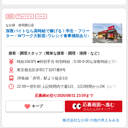
北区
アルバイト
パート
ん
なか卯 赤羽西口店
深夜バイトなら高時給で稼げる！学生・フリー
ター・Wワーク大歓迎♪ウレシイ食事補助あり♪
助
と
接客・調理スタッフ（簡単な接客・調理・清掃・など）
未
務
時給1563円 ■特別手当 特別時給〈5:00-9:00も深夜時給と同額〉
O
東京都北区赤羽1丁目67番8号
社
JR各線「赤羽」駅より徒歩1分
22:00〜翌9:00 上記時間内で週1日、1日2時間からOK（シフト
応募締め切り2026/08/31 23:59まで
応募画面へ進む
キープ
かんたん3ステップ！
株式会社なか卯
の他の求人をみる