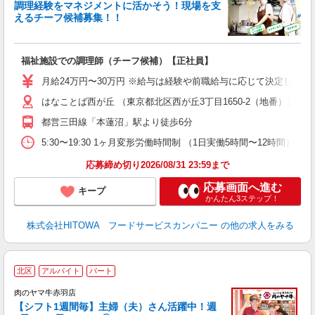
調理経験をマネジメントに活かそう！現場を支
えるチーフ候補募集！！
の
福祉施設での調理師（チーフ候補）【正社員】
早
O
月給24万円〜30万円 ※給与は経験や前職給与に応じて決定します。
O
はなことば西が丘 （東京都北区西が丘3丁目1650-2（地番））
卒
ク
都営三田線「本蓮沼」駅より徒歩6分
0
や
5:30〜19:30 1ヶ月変形労働時間制 （1日実働5時間〜12時間） シフト例
賃
応募締め切り2026/08/31 23:59まで
応募画面へ進む
キープ
かんたん3ステップ！
株式会社HITOWA フードサービスカンパニー
の他の求人をみる
北区
アルバイト
パート
肉のヤマ牛赤羽店
【シフト1週間毎】主婦（夫）さん活躍中！週