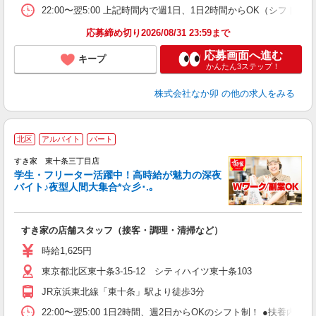
22:00〜翌5:00 上記時間内で週1日、1日2時間からOK（シフト
応募締め切り2026/08/31 23:59まで
応募画面へ進む
キープ
かんたん3ステップ！
株式会社なか卯
の他の求人をみる
北区
アルバイト
パート
すき家 東十条三丁目店
学生・フリーター活躍中！高時給が魅力の深夜
バイト♪夜型人間大集合*☆彡･.｡
つ
すき家の店舗スタッフ（接客・調理・清掃など）
履
ミ
時給1,625円
～
東京都北区東十条3-15-12 シティハイツ東十条103
内
あ
JR京浜東北線「東十条」駅より徒歩3分
22:00〜翌5:00 1日2時間、週2日からOKのシフト制！ ●扶養内勤務