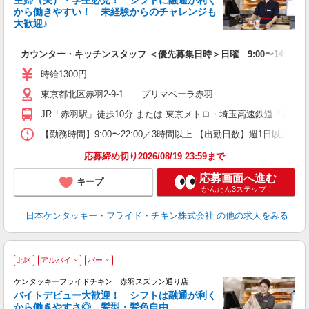
主婦（夫）・学生必見！ シフトに融通が利く
から働きやすい！ 未経験からのチャレンジも
大歓迎♪
見
カウンター・キッチンスタッフ ＜優先募集日時＞日曜 9:00〜14:00
未
ダ
時給1300円
昇
東京都北区赤羽2-9-1 プリマベーラ赤羽
K
保
JR「赤羽駅」徒歩10分 または 東京メトロ・埼玉高速鉄道「赤羽
【勤務時間】9:00〜22:00／3時間以上 【出勤日数】週1日以
応募締め切り2026/08/19 23:59まで
応募画面へ進む
キープ
かんたん3ステップ！
日本ケンタッキー・フライド・チキン株式会社
の他の求人をみる
北区
アルバイト
パート
ケンタッキーフライドチキン 赤羽スズラン通り店
バイトデビュー大歓迎！ シフトは融通が利く
から働きやすさ◎ 髪型・髪色自由