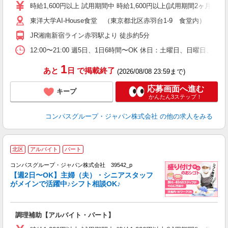
歓
時給1,600円以上 試用期間中 時給1,600円以上(試用期間2ヶ月
～
東洋大学AI-House食堂 （東京都北区赤羽台1-9 食堂内）
用
迎
JR湘南新宿ライン赤羽駅より 徒歩約5分
助
12:00〜21:00 週5日、1日6時間〜OK 休日：土曜日、日曜日、
1
あと
日
で掲載終了
(2026/08/08 23:59まで)
応募画面へ進む
キープ
かんたん3ステップ！
コンパスグループ・ジャパン株式会社
の他の求人をみる
北区
アルバイト
パート
コンパスグループ・ジャパン株式会社 39542_p
く
【週2日〜OK】主婦（夫）・シニアスタッフ
がメインで活躍中♪シフト相談OK♪
大
調理補助【アルバイト・パート】
入
歓