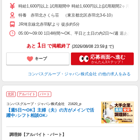
歓
時給1,600円以上 試用期間中 時給1,600円以上(試用期間2ヶ月
～
特養 赤羽北さくら荘 （東京都北区赤羽北3-6-10）
用
週
JR埼京線北赤羽駅より 徒歩約5分
内
W
05:00〜09:00 1日4時間〜OK、平日と土日の内2日〜/週 週あた
1
あと
日
で掲載終了
(2026/08/08 23:59まで)
応募画面へ進む
キープ
かんたん3ステップ！
コンパスグループ・ジャパン株式会社
の他の求人をみる
北区
アルバイト
パート
コンパスグループ・ジャパン株式会社 21620_p
く
【週5日〜OK】主婦（夫）の方がメインで活
躍中♪シフト相談OK♪
大
調理師【アルバイト・パート】
入