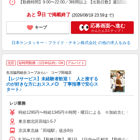
【勤務時間】9:00〜22:00／3時間以上 【出勤日数】週1日以
9
あと
日
で掲載終了
(2026/08/19 23:59まで)
応募画面へ進む
キープ
かんたん3ステップ！
日本ケンタッキー・フライド・チキン株式会社
の他の求人をみる
北区
短時間勤務（1日4h以内）OK
アルバイト
生活協同組合コープみらい コープ田端店
【レジサービス】未経験者歓迎！ 人と接する
のが好きな方におススメ◎ 丁寧指導で安心ス
タート♪
あ
レジ業務
未
短
時給1295円〜時給1345円※時間・曜日による ※加給含む 時給12
東京都北区田端1-5-7
京浜東北線「田端駅」徒歩8分
8:30〜12:00 【勤務日数】 週1日、1日4h〜応相談 【勤務条件】 13:0