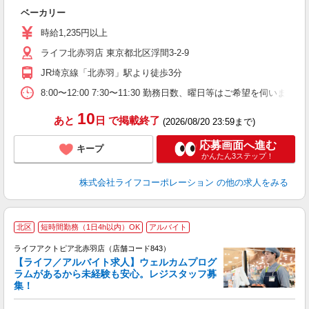
ベーカリー
未
～
時給1,235円以上
2
ライフ北赤羽店 東京都北区浮間3-2-9
給
JR埼京線「北赤羽」駅より徒歩3分
8:00〜12:00 7:30〜11:30 勤務日数、曜日等はご希望を伺います
10
あと
日
で掲載終了
(2026/08/20 23:59まで)
応募画面へ進む
キープ
かんたん3ステップ！
株式会社ライフコーポレーション
の他の求人をみる
北区
短時間勤務（1日4h以内）OK
アルバイト
ライフアクトピア北赤羽店（店舗コード843）
【ライフ／アルバイト求人】ウェルカムプログ
ラムがあるから未経験も安心。レジスタッフ募
集！