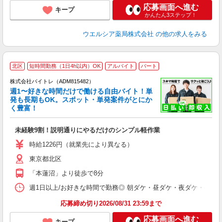
応募画面へ進む
キープ
かんたん3ステップ！
ウエルシア薬局株式会社
の他の求人をみる
北区
短時間勤務（1日4h以内）OK
アルバイト
パート
株式会社バイトレ（ADM815482）
週1〜好きな時間だけで働ける自由バイト！単
発も長期もOK。スポット・単発案件がとにか
も
く豊富！
気
未経験9割！説明通りにやるだけのシンプル軽作業
即
活
時給1226円（就業先により異なる）
（
東京都北区
短
K
「本蓮沼」より徒歩で8分
日
髪
週1日以上/お好きな時間で勤務◎ 朝ダケ・昼ダケ・夜ダケ・夜勤など、 ご自
応募締め切り2026/08/31 23:59まで
応募画面へ進む
キープ