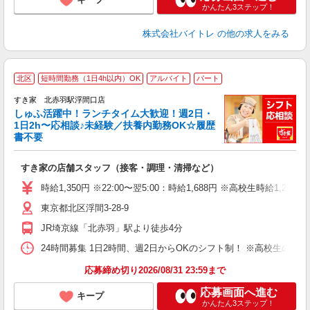
かんたん3ステップ！
株式会社バイトレ
の他の求人をみる
≪
北区
短時間勤務（1日4h以内）OK
アルバイト
パート
すき家 北赤羽駅浮間口店
しゅふ活躍中！ランチタイム大歓迎！週2日・
安
1日2h〜応相談♪未経験／扶養内勤務OK☆履歴
書不要
の
すき家の店舗スタッフ（接客・調理・清掃など）
履
タ
時給1,350円 ※22:00〜翌5:00：時給1,688円 ※高校生時給1,230
（
東京都北区浮間3-28-9
夜
割
JR埼京線「北赤羽」駅より徒歩4分
24時間募集 1日2時間、週2日からOKのシフト制！ ※高校生のシ
応募締め切り2026/08/31 23:59まで
応募画面へ進む
キープ
かんたん3ステップ！