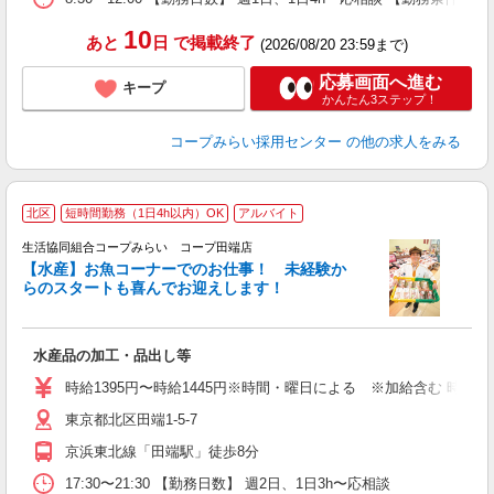
10
あと
日
で掲載終了
(2026/08/20 23:59まで)
応募画面へ進む
キープ
かんたん3ステップ！
コープみらい採用センター
の他の求人をみる
北区
短時間勤務（1日4h以内）OK
アルバイト
生活協同組合コープみらい コープ田端店
【水産】お魚コーナーでのお仕事！ 未経験か
らのスタートも喜んでお迎えします！
飛
水産品の加工・品出し等
未
（
時給1395円〜時給1445円※時間・曜日による ※加給含む 時給13
東京都北区田端1-5-7
京浜東北線「田端駅」徒歩8分
17:30〜21:30 【勤務日数】 週2日、1日3h〜応相談