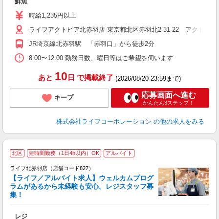
鮮魚
未
～
時給1,235円以上
2
ライフアクトピア北赤羽店 東京都北区赤羽北2-31-22 アクトピア
給
JR埼京線北赤羽駅 「赤羽口」から徒歩2分
8:00〜12:00 勤務日数、曜日等はご希望を伺います
10
あと
日
で掲載終了
(2026/08/20 23:59まで)
応募画面へ進む
キープ
かんたん3ステップ！
株式会社ライフコーポレーション
の他の求人をみる
北区
短時間勤務（1日4h以内）OK
アルバイト
ライフ北赤羽店（店舗コード827）
【ライフ／アルバイト求人】ウェルカムプログ
ラムがあるから未経験も安心。レジスタッフ募
集！
レジ
未