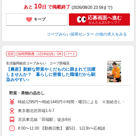
10
あと
日
で掲載終了
(2026/08/20 23:59まで)
応募画面へ進む
キープ
かんたん3ステップ！
コープみらい採用センター
の他の求人をみる
北区
短時間勤務（1日4h以内）OK
パート
生活協同組合コープみらい コープ田端店
【農産】新鮮な野菜やくだものに囲まれて活躍
しませんか？ 暮らしに密着した職場だから馴
染みやすい♪
は
野菜・果物の品出し
未
ク
時給1295円〜時給1445円※時間・曜日による ※加給含む 時給129
東京都北区田端1-5-7
京浜東北線「田端駅」徒歩8分
8:00〜11:00 【勤務日数】 週5日、1日3h〜応相談