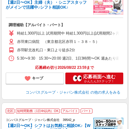
く
【週2日〜OK】主婦（夫）・シニアスタッフ
がメインで活躍中♪シフト相談OK♪
大
調理補助【アルバイト・パート】
入
歓
時給1,300円以上 試用期間中 時給1,300円以上(試用期間2ヶ月
～
赤羽東口病院 （東京都北区赤羽１－３８－５）
用
～
赤羽駅北改札口・東口より徒歩2分
駅
助
5:30〜9:30 15:30〜20:00 週2日、1日3時間〜OK 週あたり最低
応募締め切り2026/08/22 23:59まで
応募画面へ進む
キープ
かんたん3ステップ！
コンパスグループ・ジャパン株式会社
の他の求人をみる
北区
短時間勤務（1日4h以内）OK
アルバイト
パート
コンパスグループ・ジャパン株式会社 39542_p
く
【週2日〜OK】シフトはお気軽に相談OK♪【W