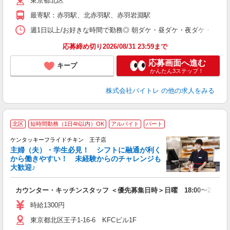
東京都北区
短
K
最寄駅：赤羽駅、北赤羽駅、赤羽岩淵駅
日
髪
週1日以上/お好きな時間で勤務◎ 朝ダケ・昼ダケ・夜ダケ・夜勤など、 ご自
応募締め切り2026/08/31 23:59まで
応募画面へ進む
キープ
かんたん3ステップ！
株式会社バイトレ
の他の求人をみる
北区
短時間勤務（1日4h以内）OK
アルバイト
パート
ケンタッキーフライドチキン 王子店
主婦（夫）・学生必見！ シフトに融通が利く
から働きやすい！ 未経験からのチャレンジも
大歓迎♪
見
カウンター・キッチンスタッフ ＜優先募集日時＞日曜 18:00〜23:00
未
ダ
時給1300円
昇
東京都北区王子1-16-6 KFCビル1F
K
保