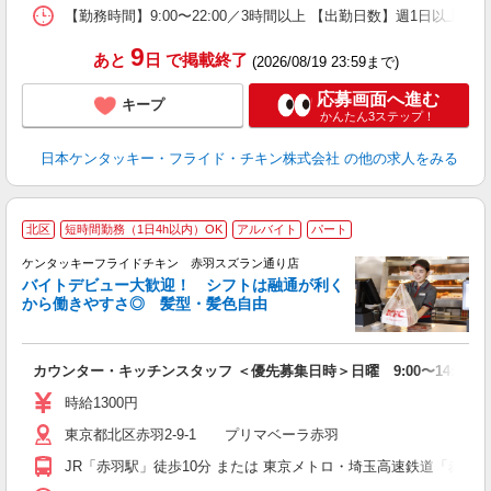
【勤務時間】9:00〜22:00／3時間以上 【出勤日数】週1日以
9
あと
日
で掲載終了
(2026/08/19 23:59まで)
応募画面へ進む
キープ
かんたん3ステップ！
日本ケンタッキー・フライド・チキン株式会社
の他の求人をみる
北区
短時間勤務（1日4h以内）OK
アルバイト
パート
ケンタッキーフライドチキン 赤羽スズラン通り店
バイトデビュー大歓迎！ シフトは融通が利く
から働きやすさ◎ 髪型・髪色自由
立
カウンター・キッチンスタッフ ＜優先募集日時＞日曜 9:00〜14:00
未
ダ
時給1300円
昇
東京都北区赤羽2-9-1 プリマベーラ赤羽
K
保
JR「赤羽駅」徒歩10分 または 東京メトロ・埼玉高速鉄道「赤羽