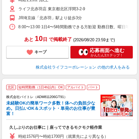
2
ライフ北赤羽店 東京都北区浮間3-2-9
給
JR埼京線「北赤羽」駅より徒歩3分
8:00〜13:00 1日4〜5時間勤務できる方歓迎 勤務日数、曜日等
10
あと
日
で掲載終了
(2026/08/20 23:59まで)
応募画面へ進む
キープ
かんたん3ステップ！
株式会社ライフコーポレーション
の他の求人をみる
北区
短時間勤務（1日4h以内）OK
アルバイト
パート
株式会社バイトレ（ADM811206GT91）
未経験OKの簡単ワーク多数！体への負担少な
め。日払いOK＆スポット・単発のお仕事が豊
富！
ス
ロ
久しぶりのお仕事に｜座ってできるモクモク軽作業
即
活
時給1576円〜時給1700円（就業先により異なる）