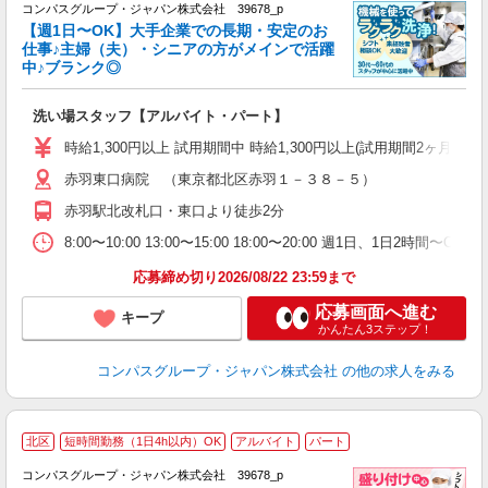
コンパスグループ・ジャパン株式会社 39678_p
く
【週1日〜OK】大手企業での長期・安定のお
仕事♪主婦（夫）・シニアの方がメインで活躍
中♪ブランク◎
大
洗い場スタッフ【アルバイト・パート】
入
歓
時給1,300円以上 試用期間中 時給1,300円以上(試用期間2ヶ月
～
赤羽東口病院 （東京都北区赤羽１－３８－５）
用
～
赤羽駅北改札口・東口より徒歩2分
（
駅
8:00〜10:00 13:00〜15:00 18:00〜20:00 週1日、1日2時間
応募締め切り2026/08/22 23:59まで
応募画面へ進む
キープ
かんたん3ステップ！
コンパスグループ・ジャパン株式会社
の他の求人をみる
北区
短時間勤務（1日4h以内）OK
アルバイト
パート
コンパスグループ・ジャパン株式会社 39678_p