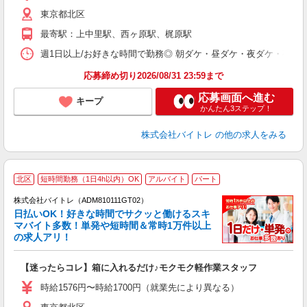
（
東京都北区
短
K
最寄駅：上中里駅、西ヶ原駅、梶原駅
日
髪
週1日以上/お好きな時間で勤務◎ 朝ダケ・昼ダケ・夜ダケ・夜勤など、 ご自
応募締め切り2026/08/31 23:59まで
応募画面へ進む
キープ
かんたん3ステップ！
株式会社バイトレ
の他の求人をみる
北区
短時間勤務（1日4h以内）OK
アルバイト
パート
株式会社バイトレ（ADM810111GT02）
く
日払いOK！好きな時間でサクッと働けるスキ
マバイト多数！単発や短時間＆常時1万件以上
☆
の求人アリ！
験
【迷ったらコレ】箱に入れるだけ♪モクモク軽作業スタッフ
即
活
時給1576円〜時給1700円（就業先により異なる）
（