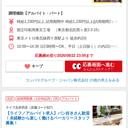
大
調理補助【アルバイト・パート】
入
歓
時給1,230円以上 試用期間中 時給1,230円以上(試用期間2ヶ月
～
国立印刷局東京工場 （東京都北区西ヶ原2-3-15）
用
務
東京メトロ南北線西ケ原駅より 徒歩約2分
昼
10:00〜14:30 1日3時間〜OK、平日（土日除く）の内2日〜/週
応募締め切り2026/08/22 23:59まで
応募画面へ進む
キープ
かんたん3ステップ！
コンパスグループ・ジャパン株式会社
の他の求人をみる
北区
短時間勤務（1日4h以内）OK
アルバイト
ライフ北赤羽店（店舗コード827）
【ライフ／アルバイト求人】パン好きさん歓迎
！未経験から楽しく働けるベーカリースタッフ
募集！