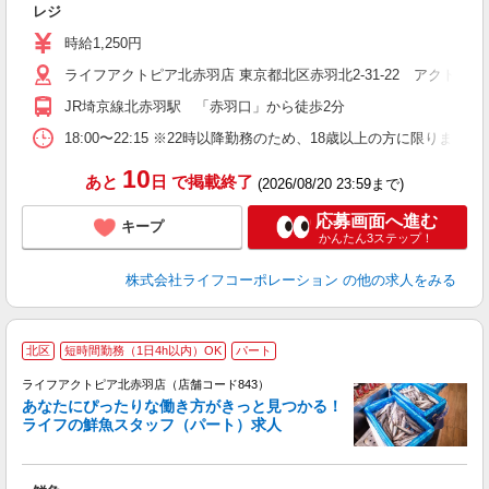
レジ
未
～
時給1,250円
2
ライフアクトピア北赤羽店 東京都北区赤羽北2-31-22 アクトピア
給
JR埼京線北赤羽駅 「赤羽口」から徒歩2分
18:00〜22:15 ※22時以降勤務のため、18歳以上の方に限りま
10
あと
日
で掲載終了
(2026/08/20 23:59まで)
応募画面へ進む
キープ
かんたん3ステップ！
株式会社ライフコーポレーション
の他の求人をみる
北区
短時間勤務（1日4h以内）OK
パート
ライフアクトピア北赤羽店（店舗コード843）
あなたにぴったりな働き方がきっと見つかる！
ライフの鮮魚スタッフ（パート）求人