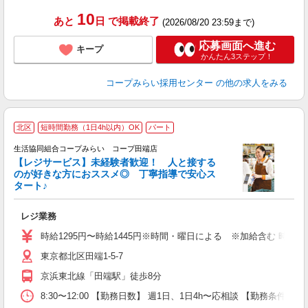
10
あと
日
で掲載終了
(2026/08/20 23:59まで)
応募画面へ進む
キープ
かんたん3ステップ！
コープみらい採用センター
の他の求人をみる
北区
短時間勤務（1日4h以内）OK
パート
生活協同組合コープみらい コープ田端店
【レジサービス】未経験者歓迎！ 人と接する
のが好きな方におススメ◎ 丁寧指導で安心ス
タート♪
あ
レジ業務
未
O
時給1295円〜時給1445円※時間・曜日による ※加給含む 時給129
東京都北区田端1-5-7
京浜東北線「田端駅」徒歩8分
8:30〜12:00 【勤務日数】 週1日、1日4h〜応相談 【勤務条件】 13:0