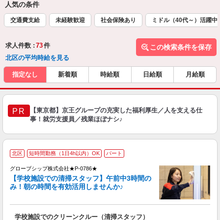
人気の条件
交通費支給
未経験歓迎
社会保険あり
ミドル（40代～）活躍中
求人件数 :
73
件
この検索条件を保存
北区の平均時給を見る
指定なし
新着順
時給順
日給順
月給順
【東京都】京王グループの充実した福利厚生／人を支える仕
PR
事！就労支援員／残業ほぼナシ♪
北区
短時間勤務（1日4h以内）OK
パート
グローブシップ株式会社★P-0786★
【学校施設での清掃スタッフ】午前中3時間の
み！朝の時間を有効活用しませんか♪
な
学校施設でのクリーンクルー（清掃スタッフ）
入