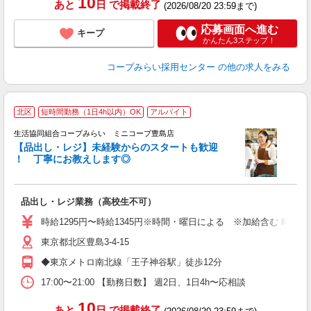
10
あと
日
で掲載終了
(2026/08/20 23:59まで)
応募画面へ進む
キープ
かんたん3ステップ！
コープみらい採用センター
の他の求人をみる
北区
短時間勤務（1日4h以内）OK
アルバイト
生活協同組合コープみらい ミニコープ豊島店
【品出し・レジ】未経験からのスタートも歓迎
！ 丁寧にお教えします◎
レ
未
品出し・レジ業務（高校生不可）
内
時給1295円〜時給1345円※時間・曜日による ※加給含む 時給12
東京都北区豊島3-4-15
◆東京メトロ南北線「王子神谷駅」徒歩12分
17:00〜21:00 【勤務日数】 週2日、1日4h〜応相談
10
あと
日
で掲載終了