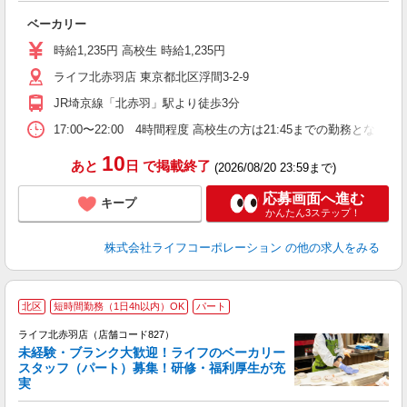
旬
ベーカリー
未
ダ
時給1,235円 高校生 時給1,235円
昇
ライフ北赤羽店 東京都北区浮間3-2-9
K
JR埼京線「北赤羽」駅より徒歩3分
17:00〜22:00 4時間程度 高校生の方は21:45までの勤務と
10
あと
日
で掲載終了
(2026/08/20 23:59まで)
応募画面へ進む
キープ
かんたん3ステップ！
株式会社ライフコーポレーション
の他の求人をみる
北区
短時間勤務（1日4h以内）OK
パート
ライフ北赤羽店（店舗コード827）
未経験・ブランク大歓迎！ライフのベーカリー
スタッフ（パート）募集！研修・福利厚生が充
実