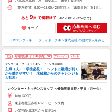
JR京浜東北線 東十条駅北口（東側）徒歩5分
【勤務時間】9:00〜23:00／2時間以上 【出勤日数】週1日以
9
あと
日
で掲載終了
(2026/08/19 23:59まで)
応募画面へ進む
キープ
かんたん3ステップ！
日本ケンタッキー・フライド・チキン株式会社
の他の求人をみる
北区
短時間勤務（1日4h以内）OK
アルバイト
パート
ケンタッキーフライドチキン ビーンズ赤羽店
主婦（夫）・学生必見！ シフトに融通が利く
から働きやすい！ 未経験からのチャレンジも
大歓迎♪
見
カウンター・キッチンスタッフ ＜優先募集日時＞平日（月〜金） フ
未
ダ
時給1300円
昇
東京都北区赤羽1-1-1 ビーンズ内
上
か
JR赤羽駅北改札から徒歩1分