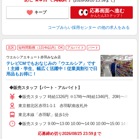
(2026/08/20 23:59まで)
応募画面へ進む
キープ
かんたん3ステップ！
コープみらい採用センター
の他の求人をみる
北区
短時間勤務（1日4h以内）OK
アルバイト
パート
ウエルシアエキュート赤羽みなみ店
テレビCMでもおなじみの「ウエルシア」です
！主婦・学生、幅広く活躍中！従業員割引で日
用品もお得に！
プ
◆販売スタッフ【パート・アルバイト】
高
K
◆販売スタッフ 時給1326円 ※17時〜/時給1346円、20時〜/時
東京都北区赤羽1-1-1 赤羽駅南改札外
東北本線「赤羽駅」徒歩1分
◆販売スタッフ 9:00〜13:00 10:00〜14:00 10:00〜15:0
応募締め切り2026/08/25 23:59まで