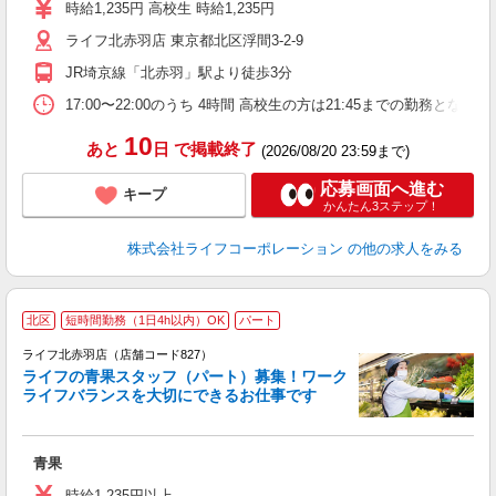
ダ
時給1,235円 高校生 時給1,235円
昇
ライフ北赤羽店 東京都北区浮間3-2-9
K
JR埼京線「北赤羽」駅より徒歩3分
17:00〜22:00のうち 4時間 高校生の方は21:45までの勤
10
あと
日
で掲載終了
(2026/08/20 23:59まで)
応募画面へ進む
キープ
かんたん3ステップ！
株式会社ライフコーポレーション
の他の求人をみる
北区
短時間勤務（1日4h以内）OK
パート
ライフ北赤羽店（店舗コード827）
ライフの青果スタッフ（パート）募集！ワーク
ライフバランスを大切にできるお仕事です
の
青果
未
～
時給1,235円以上