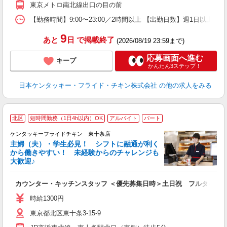
東京メトロ南北線出口の目の前
【勤務時間】9:00〜23:00／2時間以上 【出勤日数】週1日以
9
あと
日
で掲載終了
(2026/08/19 23:59まで)
応募画面へ進む
キープ
かんたん3ステップ！
日本ケンタッキー・フライド・チキン株式会社
の他の求人をみる
北区
短時間勤務（1日4h以内）OK
アルバイト
パート
ケンタッキーフライドチキン 東十条店
主婦（夫）・学生必見！ シフトに融通が利く
から働きやすい！ 未経験からのチャレンジも
大歓迎♪
見
カウンター・キッチンスタッフ ＜優先募集日時＞土日祝 フルタイム
未
ダ
時給1300円
昇
東京都北区東十条3-15-9
K
保