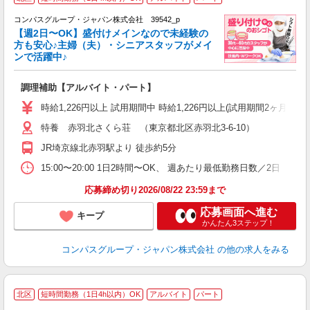
コンパスグループ・ジャパン株式会社 39542_p
く
【週2日〜OK】盛付けメインなので未経験の
方も安心♪主婦（夫）・シニアスタッフがメイ
ンで活躍中♪
大
調理補助【アルバイト・パート】
入
歓
時給1,226円以上 試用期間中 時給1,226円以上(試用期間2ヶ月
～
特養 赤羽北さくら荘 （東京都北区赤羽北3-6-10）
用
2
JR埼京線北赤羽駅より 徒歩約5分
O
15:00〜20:00 1日2時間〜OK、 週あたり最低勤務日数／2日
応募締め切り2026/08/22 23:59まで
応募画面へ進む
キープ
かんたん3ステップ！
コンパスグループ・ジャパン株式会社
の他の求人をみる
北区
短時間勤務（1日4h以内）OK
アルバイト
パート