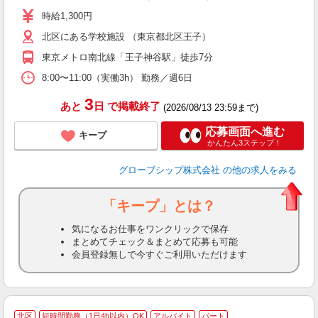
j
時給1,300円
自
北区にある学校施設 （東京都北区王子）
東京メトロ南北線「王子神谷駅」徒歩7分
8:00〜11:00（実働3h） 勤務／週6日
3
あと
日
で掲載終了
(2026/08/13 23:59まで)
応募画面へ進む
キープ
かんたん3ステップ！
グローブシップ株式会社
の他の求人をみる
「キープ」とは？
気になるお仕事をワンクリックで保存
まとめてチェック＆まとめて応募も可能
会員登録無しで今すぐご利用いただけます
北区
短時間勤務（1日4h以内）OK
アルバイト
パート