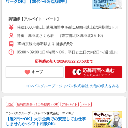
ワークOK】【30代〜60代活躍中】
大
調理師【アルバイト・パート】
入
歓
時給1,600円以上 試用期間中 時給1,600円以上(試用期間2ヶ月
～
特養 赤羽北さくら荘 （東京都北区赤羽北3-6-10）
用
週
JR埼京線北赤羽駅より 徒歩約5分
内
W
05:00〜09:00 1日4時間〜OK、平日と土日の内2日〜/週 週あた
応募締め切り2026/08/22 23:59まで
応募画面へ進む
キープ
かんたん3ステップ！
コンパスグループ・ジャパン株式会社
の他の求人をみる
北区
短時間勤務（1日4h以内）OK
アルバイト
パート
コンパスグループ・ジャパン株式会社 21736_p
く
【週2日〜OK】大手企業での安定してお仕事
しませんか♪シフト相談OK♪