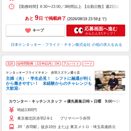
【勤務時間】8:30〜23:00／3時間以上 【出勤日数】週2日以
9
あと
日
で掲載終了
(2026/08/19 23:59まで)
応募画面へ進む
キープ
かんたん3ステップ！
日本ケンタッキー・フライド・チキン株式会社
の他の求人をみる
北区
短時間勤務（1日4h以内）OK
アルバイト
パート
ケンタッキーフライドチキン 赤羽スズラン通り店
主婦（夫）・学生必見！ シフトに融通が利く
から働きやすい！ 未経験からのチャレンジも
大歓迎♪
見
カウンター・キッチンスタッフ ＜優先募集日時＞日曜 9:00〜14:00
未
ダ
時給1300円
昇
東京都北区赤羽2-9-1 プリマベーラ赤羽
K
保
JR「赤羽駅」徒歩10分 または 東京メトロ・埼玉高速鉄道「赤羽