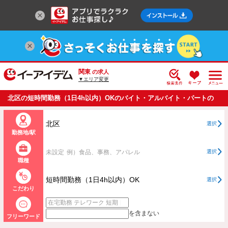
関東
の求人
▼エリア変更
北区の短時間勤務（1日4h以内）OKのバイト・アルバイト・パートの
求人情報一覧
北区
選択
勤務地/駅
未設定
例）食品、事務、アパレル
選択
職種
短時間勤務（1日4h以内）OK
選択
こだわり
を含まない
フリーワード