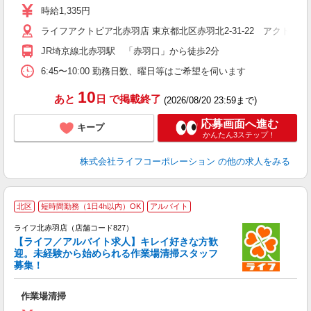
～
時給1,335円
2
ライフアクトピア北赤羽店 東京都北区赤羽北2-31-22 アクトピア
給
JR埼京線北赤羽駅 「赤羽口」から徒歩2分
6:45〜10:00 勤務日数、曜日等はご希望を伺います
10
あと
日
で掲載終了
(2026/08/20 23:59まで)
応募画面へ進む
キープ
かんたん3ステップ！
株式会社ライフコーポレーション
の他の求人をみる
北区
短時間勤務（1日4h以内）OK
アルバイト
ライフ北赤羽店（店舗コード827）
【ライフ／アルバイト求人】キレイ好きな方歓
迎。未経験から始められる作業場清掃スタッフ
募集！
作業場清掃
未