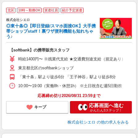
★
北区
10時～勤務OK
派遣社員
紹介予定派遣
♪
株式会社シエロ
◎東十条◎【即日登録/スマホ面接OK】大手携
帯ショップstaff！裏ワザ便利機能も知れちゃ
う♪
理
【softbank】の携帯販売スタッフ
即
時給1400円〜 ※残業代支給 ★交通費別途支給（規定あり） ゜+゜
あ
東京都北区のsoftbankショップ
K
「東十条」駅より徒歩6分 「王子神谷」駅より徒歩8分
貸
10:00〜19:00（実働8h・休憩1h） ※土日祝含む週5日勤務
応募締め切り2026/08/31 23:59まで
応募画面へ進む
キープ
かんたん3ステップ！
株式会社シエロ
の他の求人をみる