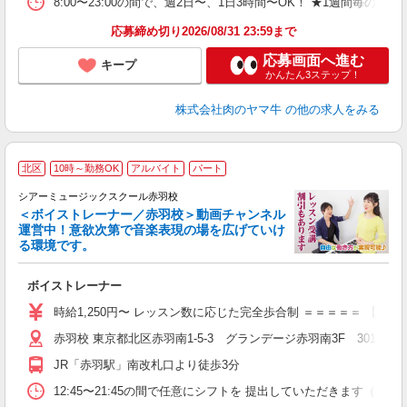
8:00〜23:00の間で、週2日〜、1日3時間〜OK！ ★1週
応募締め切り2026/08/31 23:59まで
応募画面へ進む
キープ
かんたん3ステップ！
株式会社肉のヤマ牛
の他の求人をみる
北区
10時～勤務OK
アルバイト
パート
シアーミュージックスクール赤羽校
＜ボイストレーナー／赤羽校＞動画チャンネル
運営中！意欲次第で音楽表現の場を広げていけ
る環境です。
◇
ボイストレーナー
W
ー
時給1,250円〜 レッスン数に応じた完全歩合制 ＝＝＝＝＝ 【
日
赤羽校 東京都北区赤羽南1-5-3 グランデージ赤羽南3F 301号室
日
副
JR「赤羽駅」南改札口より徒歩3分
12:45〜21:45の間で任意にシフトを 提出していただきます