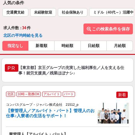
人気の条件
交通費支給
未経験歓迎
社会保険あり
ミドル（40代～）活躍中
求人件数 :
34
件
この検索条件を保存
北区の平均時給を見る
指定なし
新着順
時給順
日給順
月給順
【東京都】京王グループの充実した福利厚生／人を支える仕
PR
事！就労支援員／残業ほぼナシ♪
北区
10時～勤務OK
アルバイト
パート
新着
コンパスグループ・ジャパン株式会社 21512_p
く
【寮管理人／アルバイト・パート】管理人のお
仕事♪入寮者の生活をサポート！
大
寮管理人【アルバイト・パート】
入