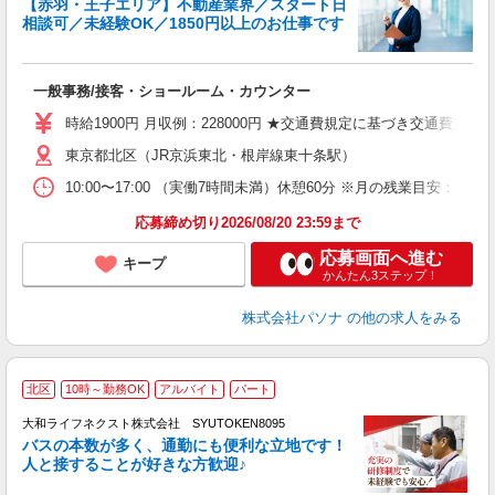
【赤羽・王子エリア】不動産業界／スタート日
相談可／未経験OK／1850円以上のお仕事です
健
ト
一般事務/接客・ショールーム・カウンター
交
直
時給1900円 月収例：228000円 ★交通費規定に基づき交通費支給
東京都北区（JR京浜東北・根岸線東十条駅）
10:00〜17:00 （実働7時間未満）休憩60分 ※月の残業目安
応募締め切り2026/08/20 23:59まで
応募画面へ進む
キープ
かんたん3ステップ！
株式会社パソナ
の他の求人をみる
北区
10時～勤務OK
アルバイト
パート
大和ライフネクスト株式会社 SYUTOKEN8095
バスの本数が多く、通勤にも便利な立地です！
人と接することが好きな方歓迎♪