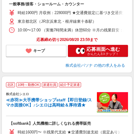
心
一般事務/接客・ショールーム・カウンター
交
直
時給1900円 月収例：228000円 ★交通費規定に基づき交通費支給
東京都北区（JR京浜東北・根岸線東十条駅）
10:00〜17:00 （実働7時間未満）休憩60分 ※月の残業目安
応募締め切り2026/08/20 23:59まで
応募画面へ進む
キープ
かんたん3ステップ！
株式会社パソナ
の他の求人をみる
★
北区
10時～勤務OK
派遣社員
紹介予定派遣
♪
株式会社シエロ
≪赤羽≫大手携帯ショップstaff【即日登録/ス
マホ面接OK】♪シエロは高時給＆厚待遇★
い
即
【softbank】人気機種に詳しくなれる携帯販売
躍
ー
時給1600円〜 ※残業代支給 ★交通費別途支給（規定あり） ゜+゜