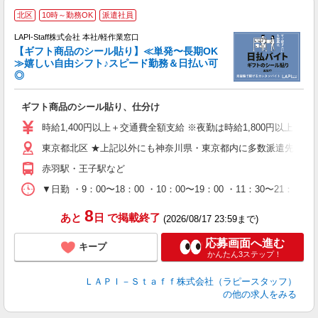
北区
10時～勤務OK
派遣社員
LAPI-Staff株式会社 本社/軽作業窓口
【ギフト商品のシール貼り】≪単発〜長期OK
≫嬉しい自由シフト♪スピード勤務＆日払い可
◎
入
ギフト商品のシール貼り、仕分け
量
迎
時給1,400円以上＋交通費全額支給 ※夜勤は時給1,800円以上（深夜手
給
東京都北区 ★上記以外にも神奈川県・東京都内に多数派遣先有
期
休
赤羽駅・王子駅など
日
タ
▼日勤 ・9：00〜18：00 ・10：00〜19：00 ・11：3
8
あと
日
で掲載終了
(2026/08/17 23:59まで)
応募画面へ進む
キープ
かんたん3ステップ！
ＬＡＰＩ－Ｓｔａｆｆ株式会社（ラピースタッフ）
の他の求人をみる