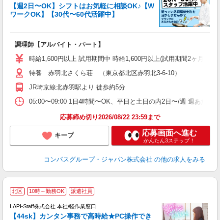
く
【週2日〜OK】シフトはお気軽に相談OK♪【W
ワークOK】【30代〜60代活躍中】
大
調理師【アルバイト・パート】
入
歓
時給1,600円以上 試用期間中 時給1,600円以上(試用期間2ヶ月
～
用
特養 赤羽北さくら荘 （東京都北区赤羽北3-6-10）
週
JR埼京線北赤羽駅より 徒歩約5分
内
W
05:00〜09:00 1日4時間〜OK、平日と土日の内2日〜/週 週あた
応募締め切り2026/08/22 23:59まで
応募画面へ進む
キープ
かんたん3ステップ！
コンパスグループ・ジャパン株式会社
の他の求人をみる
北区
10時～勤務OK
派遣社員
LAPI-Staff株式会社 本社/軽作業窓口
【44sk】カンタン事務で高時給★PC操作でき