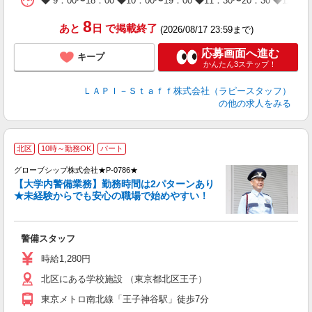
◆ 9：00〜18：00 ◆10：00〜19：00 ◆11：30〜2
タ
8
あと
日
で掲載終了
(2026/08/17 23:59まで)
応募画面へ進む
キープ
かんたん3ステップ！
ＬＡＰＩ－Ｓｔａｆｆ株式会社（ラピースタッフ）
の他の求人をみる
北区
10時～勤務OK
パート
グローブシップ株式会社★P-0786★
【大学内警備業務】勤務時間は2パターンあり
★未経験からでも安心の職場で始めやすい！
は
未
（
警備スタッフ
中
朝
時給1,280円
北区にある学校施設 （東京都北区王子）
東京メトロ南北線「王子神谷駅」徒歩7分