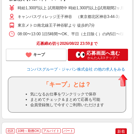
歓
時給1,300円以上 試用期間中 時給1,300円以上(試用期間2ヶ月
～
用
キャンパスヴィレッジ王子神谷 （東京都北区神谷3-44-3）
O
東京メトロ南北線王子神谷駅より 徒歩約7分
な
08:00〜13:00 1日5時間〜OK、平日（土日除く）の内5日〜/週
応募締め切り2026/08/22 23:59まで
応募画面へ進む
キープ
かんたん3ステップ！
コンパスグループ・ジャパン株式会社
の他の求人をみる
「キープ」とは？
気になるお仕事をワンクリックで保存
まとめてチェック＆まとめて応募も可能
会員登録無しで今すぐご利用いただけます
北区
10時～勤務OK
アルバイト
パート
新着