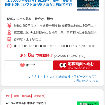
【DVDのシール貼り】週1日〜、単発・短期も
長期もOK！シフト面も収入面も大満足です◎
働
DVDのシール貼り、仕分け、梱包
入
量
時給1,400円以上＋交通費全額支給 ※夜勤は時給1,800円以上（深夜手
迎
東京都北区 ★上記以外にも神奈川県・東京都内に多数派遣先有
給
期
赤羽駅・王子駅など
休
日
◆ 9：00〜18：00 ◆10：00〜19：00 ◆11：30〜2
タ
8
あと
日
で掲載終了
(2026/08/17 23:59まで)
応募画面へ進む
キープ
かんたん3ステップ！
ＬＡＰＩ－Ｓｔａｆｆ株式会社（ラピースタッフ）
の他の求人をみる
北区
10時～勤務OK
派遣社員
LAPI-Staff株式会社 本社/軽作業窓口