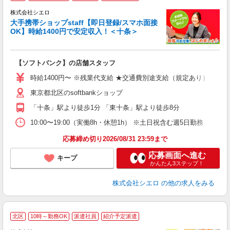
♪
株式会社シエロ
大手携帯ショップstaff【即日登録/スマホ面接
OK】時給1400円で安定収入！＜十条＞
務
即
【ソフトバンク】の店舗スタッフ
あ
時給1400円〜 ※残業代支給 ★交通費別途支給（規定あり） ゜+゜
K
東京都北区のsoftbankショップ
貸
「十条」駅より徒歩1分 「東十条」駅より徒歩8分
10:00〜19:00（実働8h・休憩1h） ※土日祝含む週5日勤務
応募締め切り2026/08/31 23:59まで
応募画面へ進む
キープ
かんたん3ステップ！
株式会社シエロ
の他の求人をみる
★
北区
10時～勤務OK
派遣社員
紹介予定派遣
♪