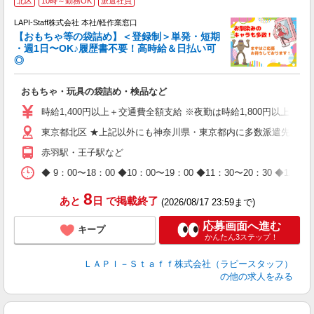
北区
10時～勤務OK
派遣社員
LAPI-Staff株式会社 本社/軽作業窓口
【おもちゃ等の袋詰め】＜登録制＞単発・短期
・週1日〜OK♪履歴書不要！高時給＆日払い可
◎
必
おもちゃ・玩具の袋詰め・検品など
入
量
時給1,400円以上＋交通費全額支給 ※夜勤は時給1,800円以上（深夜手
迎
東京都北区 ★上記以外にも神奈川県・東京都内に多数派遣先有
給
期
赤羽駅・王子駅など
休
日
◆ 9：00〜18：00 ◆10：00〜19：00 ◆11：30〜2
タ
8
あと
日
で掲載終了
(2026/08/17 23:59まで)
応募画面へ進む
キープ
かんたん3ステップ！
ＬＡＰＩ－Ｓｔａｆｆ株式会社（ラピースタッフ）
の他の求人をみる