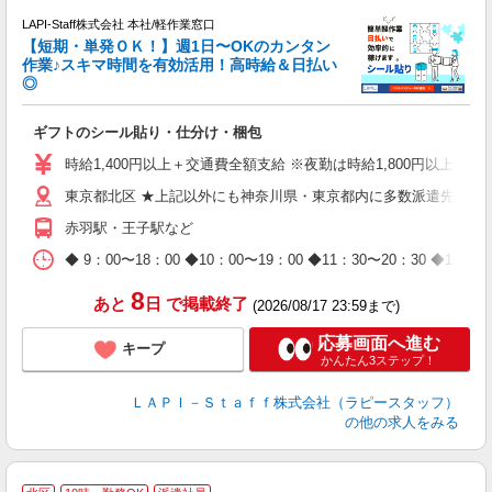
LAPI-Staff株式会社 本社/軽作業窓口
【短期・単発ＯＫ！】週1日〜OKのカンタン
作業♪スキマ時間を有効活用！高時給＆日払い
◎
期
ギフトのシール貼り・仕分け・梱包
入
量
時給1,400円以上＋交通費全額支給 ※夜勤は時給1,800円以上（深夜手
迎
東京都北区 ★上記以外にも神奈川県・東京都内に多数派遣先有
給
期
赤羽駅・王子駅など
休
日
◆ 9：00〜18：00 ◆10：00〜19：00 ◆11：30〜2
タ
8
あと
日
で掲載終了
(2026/08/17 23:59まで)
応募画面へ進む
キープ
かんたん3ステップ！
ＬＡＰＩ－Ｓｔａｆｆ株式会社（ラピースタッフ）
の他の求人をみる