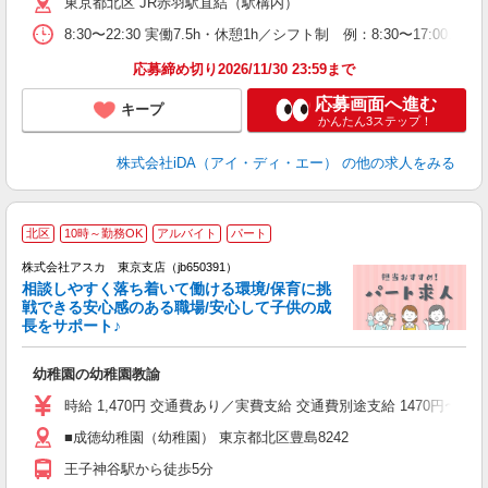
東京都北区 JR赤羽駅直結（駅構内）
ダ
由
8:30〜22:30 実働7.5h・休憩1h／シフト制 例：8:30〜17:
結
応募締め切り2026/11/30 23:59まで
応募画面へ進む
キープ
かんたん3ステップ！
株式会社iDA（アイ・ディ・エー）
の他の求人をみる
北区
10時～勤務OK
アルバイト
パート
株式会社アスカ 東京支店（jb650391）
相談しやすく落ち着いて働ける環境/保育に挑
戦できる安心感のある職場/安心して子供の成
長をサポート♪
面
幼稚園の幼稚園教諭
入
不
時給 1,470円 交通費あり／実費支給 交通費別途支給 1470円〜
O
■成徳幼稚園（幼稚園） 東京都北区豊島8242
給
王子神谷駅から徒歩5分