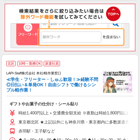
北区
10時～勤務OK
派遣社員
LAPI-Staff株式会社 本社/軽作業窓口
≪学生・フリーター・しゅふ歓迎！≫経験不問
相
◎日払い＆単発OK！自由シフトで働けるシン
プル軽作業！
見
ギフトやお菓子の仕分け・シール貼り
入
量
時給1,400円以上＋交通費全額支給 ※夜勤は時給1,800円以上（深夜手当
迎
東京都北区 ★上記以外にも神奈川県・東京都内に多数派遣先有
給
期
赤羽駅・王子駅など
休
日