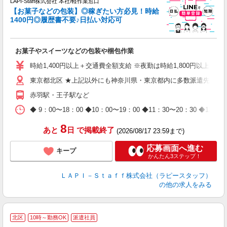
LAPI-Staff株式会社 本社/軽作業窓口
【お菓子などの包装】◎稼ぎたい方必見！時給
1400円◎履歴書不要♪日払い対応可
た
お菓子やスイーツなどの包装や梱包作業
入
量
時給1,400円以上＋交通費全額支給 ※夜勤は時給1,800円以上（深夜手当
迎
東京都北区 ★上記以外にも神奈川県・東京都内に多数派遣先有
給
期
赤羽駅・王子駅など
休
日
◆ 9：00〜18：00 ◆10：00〜19：00 ◆11：30〜2
タ
8
あと
日
で掲載終了
(2026/08/17 23:59まで)
応募画面へ進む
キープ
かんたん3ステップ！
ＬＡＰＩ－Ｓｔａｆｆ株式会社（ラピースタッフ）
の他の求人をみる
北区
10時～勤務OK
派遣社員