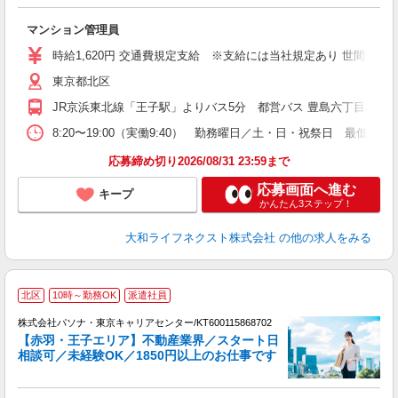
い
入
マンション管理員
躍
エ
時給1,620円 交通費規定支給 ※支給には当社規定あり 世間
時
東京都北区
プ
あ
JR京浜東北線「王子駅」よりバス5分 都営バス 豊島六丁目バス
8:20〜19:00（実働9:40） 勤務曜日／土・日・祝祭日 
応募締め切り2026/08/31 23:59まで
応募画面へ進む
キープ
かんたん3ステップ！
大和ライフネクスト株式会社
の他の求人をみる
北区
10時～勤務OK
派遣社員
株式会社パソナ・東京キャリアセンター/KT600115868702
【赤羽・王子エリア】不動産業界／スタート日
相談可／未経験OK／1850円以上のお仕事です