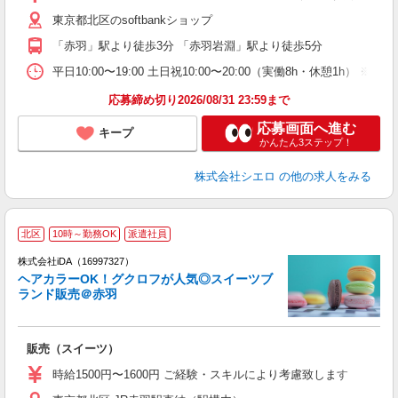
自
東京都北区のsoftbankショップ
ン
「赤羽」駅より徒歩3分 「赤羽岩淵」駅より徒歩5分
平日10:00〜19:00 土日祝10:00〜20:00（実働8h・休憩1h） ※
応募締め切り2026/08/31 23:59まで
応募画面へ進む
キープ
かんたん3ステップ！
株式会社シエロ
の他の求人をみる
北区
10時～勤務OK
派遣社員
株式会社iDA（16997327）
ヘアカラーOK！グクロフが人気◎スイーツブ
ランド販売＠赤羽
た
販売（スイーツ）
入
日
時給1500円〜1600円 ご経験・スキルにより考慮致します
者