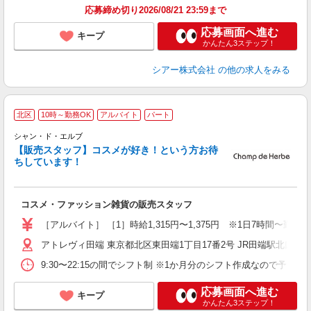
応募締め切り2026/08/21 23:59まで
応募画面へ進む
キープ
かんたん3ステップ！
シアー株式会社
の他の求人をみる
北区
10時～勤務OK
アルバイト
パート
シャン・ド・エルブ
【販売スタッフ】コスメが好き！という方お待
こ
ちしています！
未
昼
あ
コスメ・ファッション雑貨の販売スタッフ
あ
［アルバイト］ ［1］時給1,315円〜1,375円 ※1日7時間〜勤
アトレヴィ田端 東京都北区東田端1丁目17番2号 JR田端駅北口
9:30〜22:15の間でシフト制 ※1か月分のシフト作成なので予定が立
応募画面へ進む
キープ
かんたん3ステップ！