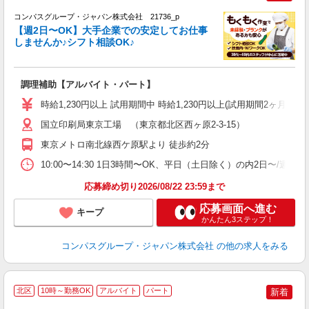
コンパスグループ・ジャパン株式会社 21736_p
く
【週2日〜OK】大手企業での安定してお仕事
しませんか♪シフト相談OK♪
大
調理補助【アルバイト・パート】
入
歓
時給1,230円以上 試用期間中 時給1,230円以上(試用期間2ヶ月
～
用
国立印刷局東京工場 （東京都北区西ヶ原2-3-15）
務
東京メトロ南北線西ケ原駅より 徒歩約2分
昼
10:00〜14:30 1日3時間〜OK、平日（土日除く）の内2日〜/週
応募締め切り2026/08/22 23:59まで
応募画面へ進む
キープ
かんたん3ステップ！
コンパスグループ・ジャパン株式会社
の他の求人をみる
北区
10時～勤務OK
アルバイト
パート
新着