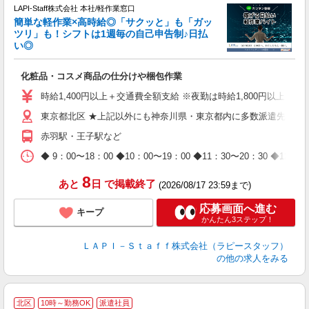
LAPI-Staff株式会社 本社/軽作業窓口
簡単な軽作業×高時給◎「サクッと」も「ガッ
談
ツリ」も！シフトは1週毎の自己申告制♪日払
い◎
こ
化粧品・コスメ商品の仕分けや梱包作業
入
量
時給1,400円以上＋交通費全額支給 ※夜勤は時給1,800円以上（深夜手当
迎
東京都北区 ★上記以外にも神奈川県・東京都内に多数派遣先有
給
期
赤羽駅・王子駅など
休
日
◆ 9：00〜18：00 ◆10：00〜19：00 ◆11：30〜2
タ
8
あと
日
で掲載終了
(2026/08/17 23:59まで)
応募画面へ進む
キープ
かんたん3ステップ！
ＬＡＰＩ－Ｓｔａｆｆ株式会社（ラピースタッフ）
の他の求人をみる
＼
北区
10時～勤務OK
派遣社員