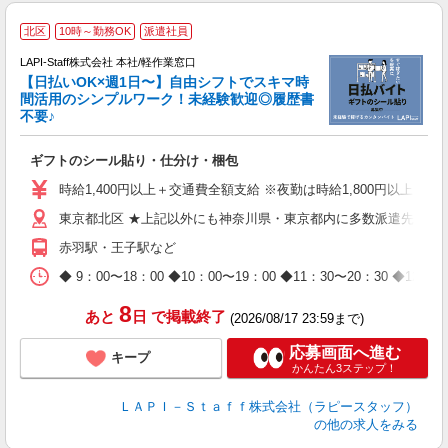
★
北区
10時～勤務OK
派遣社員
LAPI-Staff株式会社 本社/軽作業窓口
【日払いOK×週1日〜】自由シフトでスキマ時
間活用のシンプルワーク！未経験歓迎◎履歴書
不要♪
き
入
ギフトのシール貼り・仕分け・梱包
量
迎
時給1,400円以上＋交通費全額支給 ※夜勤は時給1,800円以上（深夜手
給
東京都北区 ★上記以外にも神奈川県・東京都内に多数派遣先有
期
休
赤羽駅・王子駅など
日
タ
◆ 9：00〜18：00 ◆10：00〜19：00 ◆11：30〜2
8
あと
日
で掲載終了
(2026/08/17 23:59まで)
応募画面へ進む
キープ
かんたん3ステップ！
ＬＡＰＩ－Ｓｔａｆｆ株式会社（ラピースタッフ）
の他の求人をみる