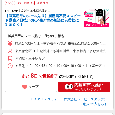
北区
10時～勤務OK
派遣社員
LAPI-Staff株式会社 本社/軽作業窓口
【製菓用品のシール貼り】履歴書不要＆スピー
ド勤務／日払いOK／働き方の相談にも柔軟に
対応ＯＫ！
入
製菓用品のシール貼り、仕分け、梱包
量
迎
時給1,400円以上＋交通費全額支給 ※夜勤は時給1,800円以上（深夜手
給
東京都北区 ★上記以外にも神奈川県・東京都内に多数派遣先有
期
休
赤羽駅・王子駅など
日
タ
▼日勤 ・9：00〜18：00 ・10：00〜19：00 ・11：3
8
あと
日
で掲載終了
(2026/08/17 23:59まで)
応募画面へ進む
キープ
かんたん3ステップ！
ＬＡＰＩ－Ｓｔａｆｆ株式会社（ラピースタッフ）
の他の求人をみる