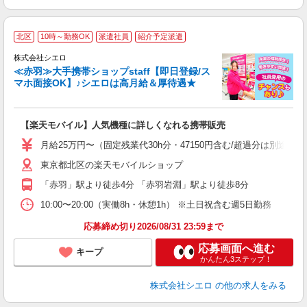
★
北区
10時～勤務OK
派遣社員
紹介予定派遣
♪
株式会社シエロ
≪赤羽≫大手携帯ショップstaff【即日登録/ス
マホ面接OK】♪シエロは高月給＆厚待遇★
い
即
【楽天モバイル】人気機種に詳しくなれる携帯販売
あ
月給25万円〜（固定残業代30h分・47150円含む/超過分は別途支
通
東京都北区の楽天モバイルショップ
あ
「赤羽」駅より徒歩4分 「赤羽岩淵」駅より徒歩8分
10:00〜20:00（実働8h・休憩1h） ※土日祝含む週5日勤務
応募締め切り2026/08/31 23:59まで
応募画面へ進む
キープ
かんたん3ステップ！
株式会社シエロ
の他の求人をみる