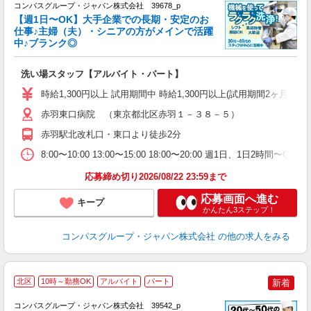
コンパスグループ・ジャパン株式会社 39678_p
く
【週1日〜OK】大手企業での長期・安定のお
仕事♪主婦（夫）・シニアの方がメインで活躍
中♪ブランク◎
大
洗い場スタッフ【アルバイト・パート】
入
歓
時給1,300円以上 試用期間中 時給1,300円以上(試用期間2ヶ月
～
用
赤羽東口病院 （東京都北区赤羽１－３８－５）
～
赤羽駅北改札口・東口より徒歩2分
（
駅
8:00〜10:00 13:00〜15:00 18:00〜20:00 週1日、1日2時間
応募締め切り2026/08/22 23:59まで
応募画面へ進む
キープ
かんたん3ステップ！
コンパスグループ・ジャパン株式会社
の他の求人をみる
北区
10時～勤務OK
アルバイト
パート
新着
コンパスグループ・ジャパン株式会社 39542_p