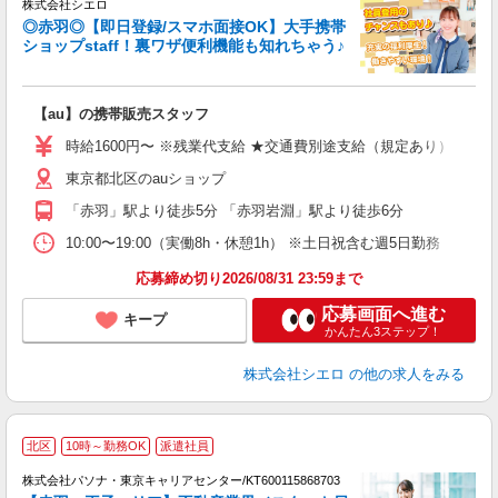
株式会社シエロ
◎赤羽◎【即日登録/スマホ面接OK】大手携帯
ショップstaff！裏ワザ便利機能も知れちゃう♪
理
【au】の携帯販売スタッフ
即
躍
時給1600円〜 ※残業代支給 ★交通費別途支給（規定あり） ゜+゜
ー
東京都北区のauショップ
自
「赤羽」駅より徒歩5分 「赤羽岩淵」駅より徒歩6分
ど
10:00〜19:00（実働8h・休憩1h） ※土日祝含む週5日勤務
応募締め切り2026/08/31 23:59まで
応募画面へ進む
キープ
かんたん3ステップ！
株式会社シエロ
の他の求人をみる
駅
北区
10時～勤務OK
派遣社員
株式会社パソナ・東京キャリアセンター/KT600115868703