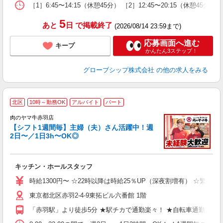
［1］6:45〜14:15（休憩45分） ［2］12:45〜20:15（休憩45分
5
あと
日
で掲載終了
(2026/08/14 23:59まで)
応募画面へ進む
キープ
かんたん3ステップ！
グローブシップ株式会社
の他の求人をみる
北区
10時～勤務OK
アルバイト
パート
肉のヤマ牛赤羽店
【シフト1週間毎】主婦（夫）さん活躍中！週
2日〜／1日3h〜OK◎
で
入
者
キッチン・ホールスタッフ
歓
～
時給1300円〜 ☆22時以降は時給25％UP（深夜割増有） ☆繁忙
み
東京都北区赤羽2-4-9東拓ビル六番館 1階
h
の
「赤羽駅」より徒歩5分 ★駅チカで通勤楽々！ ★自転車通勤も
...