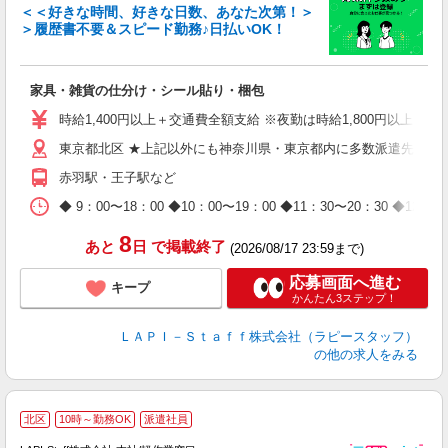
＜＜好きな時間、好きな日数、あなた次第！＞
＞履歴書不要＆スピード勤務♪日払いOK！
者
家具・雑貨の仕分け・シール貼り・梱包
入
量
時給1,400円以上＋交通費全額支給 ※夜勤は時給1,800円以上（深夜手
迎
東京都北区 ★上記以外にも神奈川県・東京都内に多数派遣先有
給
期
赤羽駅・王子駅など
休
日
◆ 9：00〜18：00 ◆10：00〜19：00 ◆11：30〜2
タ
8
あと
日
で掲載終了
(2026/08/17 23:59まで)
応募画面へ進む
キープ
かんたん3ステップ！
ＬＡＰＩ－Ｓｔａｆｆ株式会社（ラピースタッフ）
の他の求人をみる
北区
10時～勤務OK
派遣社員