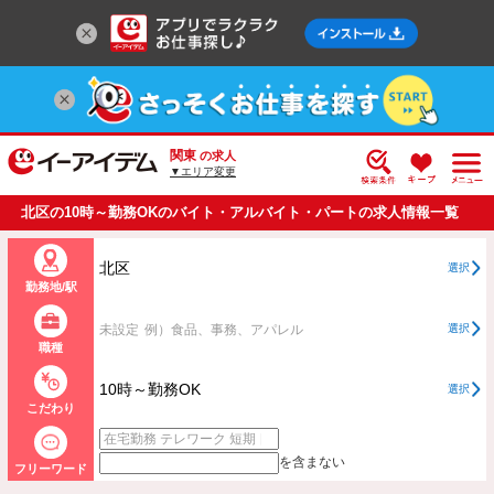
関東
の求人
▼エリア変更
北区の10時～勤務OKのバイト・アルバイト・パートの求人情報一覧
北区
選択
勤務地/駅
未設定
例）食品、事務、アパレル
選択
職種
10時～勤務OK
選択
こだわり
を含まない
フリーワード