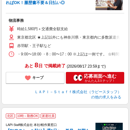
ればOK！履歴書不要＆日払い◎
♪
入
物流事務
量
迎
時給1,580円＋交通費全額支給
給
東京都北区 ★上記以外にも神奈川県・東京都内に多数派遣先有
期
休
赤羽駅・王子駅など
日
タ
・9:00〜18:00 ・8：00〜17：00 ※上記は一例です。
8
あと
日
で掲載終了
(2026/08/17 23:59まで)
応募画面へ進む
キープ
かんたん3ステップ！
ＬＡＰＩ－Ｓｔａｆｆ株式会社（ラピースタッフ）
の他の求人をみる
＼
北区
10時～勤務OK
派遣社員
LAPI-Staff株式会社 本社/軽作業窓口