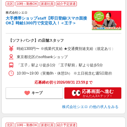
★
北区
10時～勤務OK
派遣社員
紹介予定派遣
♪
株式会社シエロ
大手携帯ショップstaff【即日登録/スマホ面接
OK】時給1300円で安定収入！＜王子＞
務
即
【ソフトバンク】の店舗スタッフ
あ
時給1300円〜 ※残業代支給 ★交通費別途支給（規定あり） ゜+゜
K
東京都北区のsoftbankショップ
貸
「王子」駅より徒歩1分 「王子駅前」駅より徒歩5分
10:00〜19:00（実働8h・休憩1h） ※土日祝含む週5日勤務
応募締め切り2026/08/31 23:59まで
応募画面へ進む
キープ
かんたん3ステップ！
株式会社シエロ
の他の求人をみる
★
北区
10時～勤務OK
派遣社員
紹介予定派遣