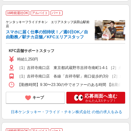
16時前退社OK
アルバイト
パート
ケンタッキーフライドチキン エリアスタッフ浜田山駅前
店
スマホに届く仕事の招待状！／週0日OK／自
由勤務／駅チカ店舗／KFCエリアスタッフ
き
未
KFC店舗サポートスタッフ
～
勤
時給1,250円
［1］吉祥寺南口店 東京都武蔵野市吉祥寺南町1-4-1 ［2］永
K
い
［1］吉祥寺南口店 各線「吉祥寺駅」南口徒歩約3分 ［2］永福
【勤務時間】9:30〜23:30の中でオファーのある時間 【出勤日
応募画面へ進む
キープ
かんたん3ステップ！
日本ケンタッキー・フライド・チキン株式会社
の他の求人をみる
16時前退社OK
アルバイト
パート