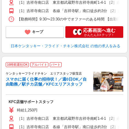
［1］吉祥寺南口店 東京都武蔵野市吉祥寺南町1-4-1 ［2］永
K
［1］吉祥寺南口店 各線「吉祥寺駅」南口徒歩約3分 ［2］永福
【勤務時間】9:30〜23:30の中でオファーのある時間 【出勤日
応募画面へ進む
キープ
かんたん3ステップ！
日本ケンタッキー・フライド・チキン株式会社
の他の求人をみる
16時前退社OK
アルバイト
パート
ケンタッキーフライドチキン エリアスタッフ荻窪店
スマホに届く仕事の招待状！／週0日OK／自
由勤務／駅チカ店舗／KFCエリアスタッフ
き
未
KFC店舗サポートスタッフ
～
勤
時給1,250円
［1］吉祥寺南口店 東京都武蔵野市吉祥寺南町1-4-1 ［2］永
K
［1］吉祥寺南口店 各線「吉祥寺駅」南口徒歩約3分 ［2］永福