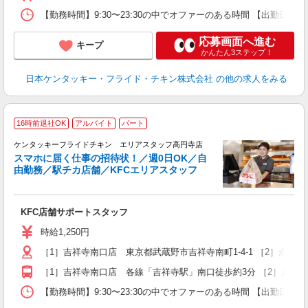
【勤務時間】9:30〜23:30の中でオファーのある時間 【出勤日
応募画面へ進む
キープ
かんたん3ステップ！
日本ケンタッキー・フライド・チキン株式会社
の他の求人をみる
16時前退社OK
アルバイト
パート
ケンタッキーフライドチキン エリアスタッフ高円寺店
スマホに届く仕事の招待状！／週0日OK／自
由勤務／駅チカ店舗／KFCエリアスタッフ
き
未
KFC店舗サポートスタッフ
～
勤
時給1,250円
［1］吉祥寺南口店 東京都武蔵野市吉祥寺南町1-4-1 ［2］永
K
［1］吉祥寺南口店 各線「吉祥寺駅」南口徒歩約3分 ［2］永福
【勤務時間】9:30〜23:30の中でオファーのある時間 【出勤日