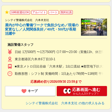
16時前退社OK
アルバイト
パート
契約社員
★
シンテイ警備株式会社 六本木支社
屋内が中心の警備ワークで負担少なめ／現場の
変更なし／人間関係良好／40代・50代が長期
活躍中
ト
施設警備スタッフ
入
験
日給 1万500円 〜1万7500円 ◎7:00〜23:00（実働11h、休憩5h）
躍
東京都港区六本木6丁目10-1
（
払
■東京メトロ日比谷線「六本木駅」1出口直結 ■都営地下鉄大江戸
前
イ
勤務形態：シフト制 実働時間：1日あたり7時間〜11時間 平均勤務日数：1
勤
応募締め切り2026/09/30 23:59まで
応募画面へ進む
キープ
かんたん3ステップ！
シンテイ警備株式会社 六本木支社
の他の求人をみる