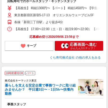
回転寿司でのホールスタッフ・キッチンスタッフ
入
験
【高校生】 時給1300円〜 【パート】 時給1450円〜 【学生・フ
フ
東京都新宿区新宿5-17-13 オリエンタルウェーブビル5F
ダ
い
各線「新宿三丁目駅」より徒歩4分
日
型
【高校生】 17:00〜22:00（土・日・祝日9:00〜22:00） 【
応募締め切り2026/09/06 23:59まで
応募画面へ進む
キープ
かんたん3ステップ！
くら寿司株式会社
の他の求人をみる
16時前退社OK
パート
株式会社キーマックス東京
勤
暮らしを支える安定企業で事務ワークに取り組
みませんか？ 平日週3日〜・1日5h〜扶養内
勤務
っ
事務スタッフ
入