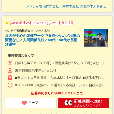
シンテイ警備株式会社 六本木支社
の他の求人をみる
16時前退社OK
アルバイト
パート
契約社員
★
シンテイ警備株式会社 六本木支社
屋内が中心の警備ワークで負担少なめ／現場の
変更なし／人間関係良好／40代・50代が長期
活躍中
ト
施設警備スタッフ
入
験
日給12,345円〜13,908円（固定残業代2.5h、3,908円含
躍
東京都港区六本木6丁目10-1
（
払
■東京メトロ日比谷線「六本木駅」1出口直結 ■都営地下鉄大江戸線
前
イ
8:30〜21:00（休憩2h） ※週3日〜応相談（シフト自己申告制）
勤
応募締め切り2026/09/30 23:59まで
応募画面へ進む
キープ
かんたん3ステップ！