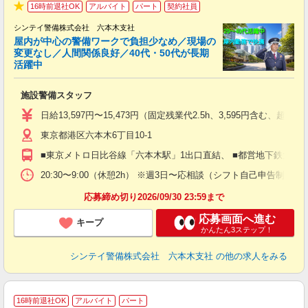
16時前退社OK
アルバイト
パート
契約社員
★
シンテイ警備株式会社 六本木支社
屋内が中心の警備ワークで負担少なめ／現場の
変更なし／人間関係良好／40代・50代が長期
活躍中
ト
施設警備スタッフ
入
験
日給13,597円〜15,473円（固定残業代2.5h、3,595円含
躍
東京都港区六本木6丁目10-1
（
払
■東京メトロ日比谷線「六本木駅」1出口直結、 ■都営地下鉄大江
前
イ
20:30〜9:00（休憩2h） ※週3日〜応相談（シフト自己申告制）
勤
応募締め切り2026/09/30 23:59まで
応募画面へ進む
キープ
かんたん3ステップ！
シンテイ警備株式会社 六本木支社
の他の求人をみる
16時前退社OK
アルバイト
パート