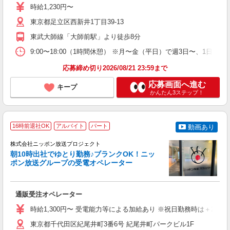
夫
時給1,230円〜
2
東京都足立区西新井1丁目39-13
シ
業
東武大師線「大師前駅」より徒歩8分
9:00〜18:00（1時間休憩） ※月〜金（平日）で週3日〜、1日
応募締め切り2026/08/21 23:59まで
応募画面へ進む
キープ
かんたん3ステップ！
16時前退社OK
アルバイト
パート
動画あり
株式会社ニッポン放送プロジェクト
朝10時出社でゆとり勤務♪ブランクOK！ニッ
も
ポン放送グループの受電オペレーター
シ
通販受注オペレーター
未
休
時給1,300円〜 受電能力等による加給あり ※祝日勤務時は＋25%支
服
研
東京都千代田区紀尾井町3番6号 紀尾井町パークビル1F