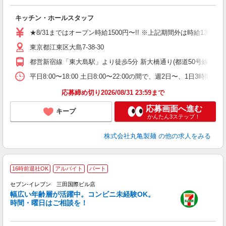
専
キッチン・ホールスタッフ
入
者
★8/31まではオープン時給1500円〜!! ※上記期間外は時給1300円
歓
東京都江東区大島7-38-30
～
り
都営新宿線「東大島駅」より徒歩5分 新大橋通り(都道50号線)沿い
O
平
平日8:00〜18:00 土日8:00〜22:00の間で、週2日〜
型
応募締め切り2026/08/31 23:59まで
応募画面へ進む
キープ
かんたん3ステップ！
株式会社丸亀製麺
の他の求人をみる
16時前退社OK
アルバイト
パート
◆
セブン-イレブン 三田国際ビル店
幅広い年齢層が活躍中。コンビニ未経験OK。
時間・曜日はご相談を！