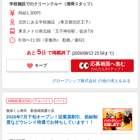
学校施設でのクリーンクルー（清掃スタッフ）
入
j
時給1,300円
自
北区にある学校施設 （東京都北区王子）
東京メトロ南北線「王子神谷駅」徒歩7分
8:00〜11:00（実働3h） 勤務／週6日
5
あと
日
で掲載終了
(2026/08/13 23:59まで)
応募画面へ進む
キープ
かんたん3ステップ！
グローブシップ株式会社
の他の求人をみる
16時前退社OK
アルバイト
パート
無添くら寿司 新宿靖国通り店
2026年7月下旬オープン！従業員割引、前給制
く
度などウレシイ待遇でお待ちしています！！
面
ン