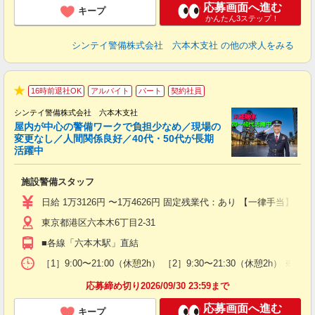
応募画面へ進む
キープ
かんたん3ステップ！
シンテイ警備株式会社 六本木支社
の他の求人をみる
16時前退社OK
アルバイト
パート
契約社員
★
シンテイ警備株式会社 六本木支社
屋内が中心の警備ワークで負担少なめ／現場の
変更なし／人間関係良好／40代・50代が長期
活躍中
ト
施設警備スタッフ
入
験
日給 1万3126円 〜1万4626円 固定残業代：あり 【一律手当】 
躍
東京都港区六本木6丁目2-31
（
払
■各線「六本木駅」直結
前
イ
［1］9:00〜21:00（休憩2h） ［2］9:30〜21:30（休憩
勤
応募締め切り2026/09/30 23:59まで
応募画面へ進む
キープ