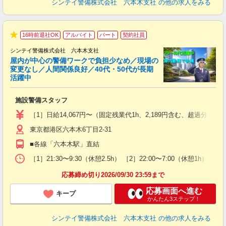
シンテイ警備株式会社 六本木支社
の他の求人をみる
16時前退社OK
アルバイト
パート
契約社員
★
シンテイ警備株式会社 六本木支社
屋内が中心の警備ワークで負担少なめ／現場の
変更なし／人間関係良好／40代・50代が長期
活躍中
ト
施設警備スタッフ
入
験
［1］日給14,067円〜（固定残業代1h、2,189円含む、超過
躍
東京都港区六本木6丁目2-31
（
払
■各線「六本木駅」直結
前
イ
［1］21:30〜9:30（休憩2.5h） ［2］22:00〜7:00（休
勤
応募締め切り2026/09/30 23:59まで
応募画面へ進む
キープ
かんたん3ステップ！
シンテイ警備株式会社 六本木支社
の他の求人をみる