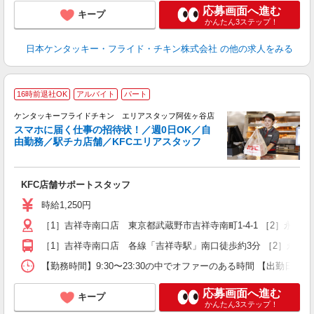
応募画面へ進む
キープ
かんたん3ステップ！
日本ケンタッキー・フライド・チキン株式会社
の他の求人をみる
16時前退社OK
アルバイト
パート
ケンタッキーフライドチキン エリアスタッフ阿佐ヶ谷店
スマホに届く仕事の招待状！／週0日OK／自
由勤務／駅チカ店舗／KFCエリアスタッフ
き
未
KFC店舗サポートスタッフ
～
～
時給1,250円
選
［1］吉祥寺南口店 東京都武蔵野市吉祥寺南町1-4-1 ［2］永
夜
［1］吉祥寺南口店 各線「吉祥寺駅」南口徒歩約3分 ［2］永福
【勤務時間】9:30〜23:30の中でオファーのある時間 【出勤日
応募画面へ進む
キープ
かんたん3ステップ！