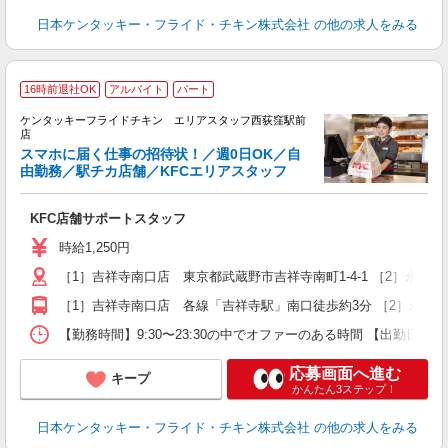
日本ケンタッキー・フライド・チキン株式会社
の他の求人をみる
16時前退社OK
アルバイト
パート
ケンタッキーフライドチキン エリアスタッフ西荻窪駅前
店
スマホに届く仕事の招待状！／週0日OK／自
由勤務／駅チカ店舗／KFCエリアスタッフ
き
未
KFC店舗サポートスタッフ
～
～
時給1,250円
選
［1］吉祥寺南口店 東京都武蔵野市吉祥寺南町1-4-1 ［2］永
夜
［1］吉祥寺南口店 各線「吉祥寺駅」南口徒歩約3分 ［2］永福
【勤務時間】9:30〜23:30の中でオファーのある時間 【出勤日
応募画面へ進む
キープ
かんたん3ステップ！
日本ケンタッキー・フライド・チキン株式会社
の他の求人をみる