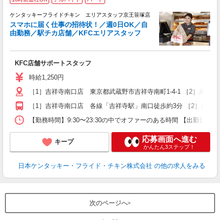
ケンタッキーフライドチキン エリアスタッフ京王笹塚店
スマホに届く仕事の招待状！／週0日OK／自
由勤務／駅チカ店舗／KFCエリアスタッフ
き
未
KFC店舗サポートスタッフ
～
勤
時給1,250円
［1］吉祥寺南口店 東京都武蔵野市吉祥寺南町1-4-1 ［2］永
K
［1］吉祥寺南口店 各線「吉祥寺駅」南口徒歩約3分 ［2］永福
【勤務時間】9:30〜23:30の中でオファーのある時間 【出勤日
応募画面へ進む
キープ
かんたん3ステップ！
日本ケンタッキー・フライド・チキン株式会社
の他の求人をみる
次のページへ