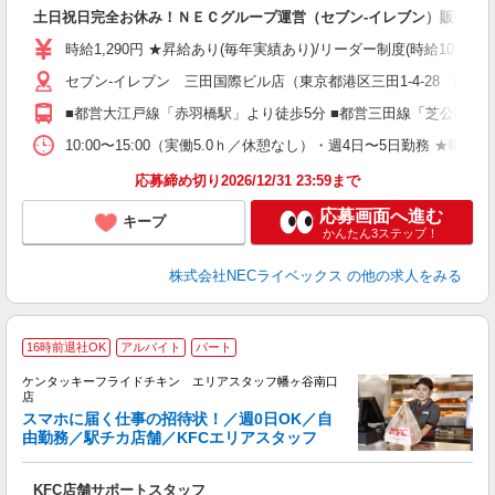
面
土日祝日完全お休み！ＮＥＣグループ運営（セブン-イレブン）販売ス
未
の
時給1,290円 ★昇給あり(毎年実績あり)/リーダー制度(時給10％UP)
セブン-イレブン 三田国際ビル店（東京都港区三田1-4-28 B1階
■都営大江戸線「赤羽橋駅」より徒歩5分 ■都営三田線「芝公園駅」
10:00〜15:00（実働5.0ｈ／休憩なし）・週4日〜5日勤務 ★曜
応募締め切り2026/12/31 23:59まで
応募画面へ進む
キープ
かんたん3ステップ！
株式会社NECライベックス
の他の求人をみる
16時前退社OK
アルバイト
パート
ケンタッキーフライドチキン エリアスタッフ幡ヶ谷南口
店
スマホに届く仕事の招待状！／週0日OK／自
由勤務／駅チカ店舗／KFCエリアスタッフ
き
未
KFC店舗サポートスタッフ