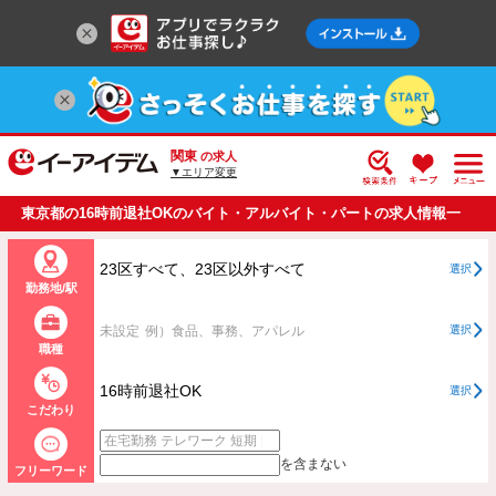
関東
の求人
▼エリア変更
東京都の16時前退社OKのバイト・アルバイト・パートの求人情報一
覧
23区すべて、23区以外すべて
選択
勤務地/駅
未設定
例）食品、事務、アパレル
選択
職種
16時前退社OK
選択
こだわり
を含まない
フリーワード