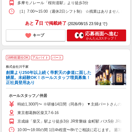
多摩モノレール「桜街道駅」より徒歩3分
［1］7:00〜15:00（週休2日シフト制） ☆残業はありません！ ［
7
あと
日
で掲載終了
(2026/08/15 23:59まで)
応募画面へ進む
キープ
かんたん3ステップ！
16時前退社OK
アルバイト
パート
株式会社川千家
創業より250年以上続く帝釈天の参道に面した
鰻屋。未経験OK！ホールスタッフ増員募集！
正社員登用あり
子
ホールスタッフ／仲居
友
主
時給1,300円〜 ※研修14日間（同条件） ▼主婦パートさんの場合 月収6
躍
東京都葛飾区柴又7-6-16
務
る
京成線「柴又」駅より徒歩3分 JR常磐線 金町駅 バス5分 JR総武線 
カ
支
10:00〜18:00の間 1日4h程度〜8hでご相談に応じます。 