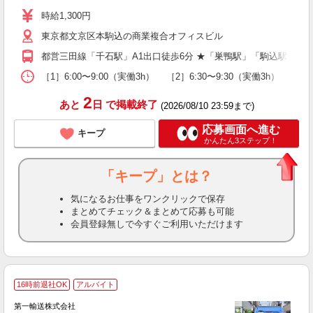
h
時給1,300円
東京都文京区本駒込の商業複合オフィスビル
都営三田線「千石駅」A1出口徒歩6分 ★「巣鴨駅」「駒込駅」か
［1］6:00〜9:00（実働3h） ［2］6:30〜9:30（実働3h） 勤
2
あと
日
で掲載終了
(2026/08/10 23:59まで)
応募画面へ進む
キープ
かんたん3ステップ！
「キープ」とは？
気になるお仕事をワンクリックで保存
まとめてチェック＆まとめて応募も可能
会員登録無しで今すぐご利用いただけます
16時前退社OK
アルバイト
フ
第一輸送株式会社