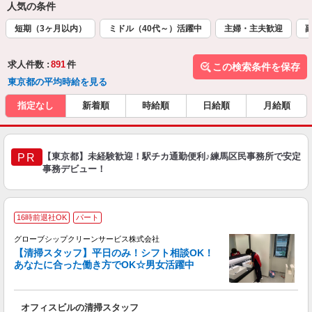
人気の条件
短期（3ヶ月以内）
ミドル（40代～）活躍中
主婦・主夫歓迎
求人件数 :
891
件
この検索条件を保存
東京都の平均時給を見る
指定なし
新着順
時給順
日給順
月給順
【東京都】未経験歓迎！駅チカ通勤便利♪練馬区民事務所で安定
PR
事務デビュー！
16時前退社OK
パート
グローブシップクリーンサービス株式会社
【清掃スタッフ】平日のみ！シフト相談OK！
あなたに合った働き方でOK☆男女活躍中
軽
未
オフィスビルの清掃スタッフ
籍