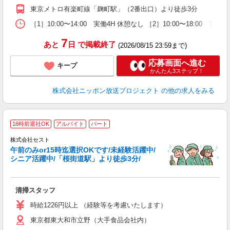
東京メトロ有楽町線「麹町駅」（2番出口）より徒歩3分
［1］10:00〜14:00 実働4H 休憩なし ［2］10:00〜18:00 
7
あと
日
で掲載終了
(2026/08/15 23:59まで)
応募画面へ進む
キープ
かんたん3ステップ！
株式会社ニッポン放送プロジェクト
の他の求人をみる
16時前退社OK
アルバイト
パート
株式会社セスト
午前のみor15時迄選択OKです/未経験活躍中/
で
シニア活躍中/「桜街道駅」より徒歩3分/
未
中
自
清掃スタッフ
時給1226円以上 （経験等を考慮いたします）
東京都東大和市立野（大手食品会社内）