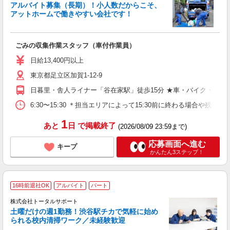
アルバイト募集（長期）！小人数だからこそ、
も
アットホームで働きやすい会社です！
未
車
ごみの収集作業スタッフ（車付作業員）
日給13,400円以上
東京都足立区加賀1-12-9
日暮里・舎人ライナー「谷在家駅」徒歩15分 ★車・バイク・自転
6:30〜15:30 ＊担当エリアによって15:30前に終わる場合や
1
あと
日
で掲載終了
(2026/08/09 23:59まで)
応募画面へ進む
キープ
かんたん3ステップ！
16時前退社OK
アルバイト
パート
株式会社トータルサポート
土曜だけの週1勤務！渋谷駅チカで気軽に始め
られる校内清掃ワーク／未経験歓迎
大