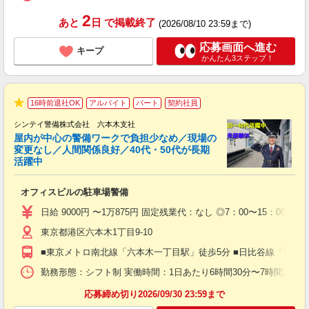
2
あと
日
で掲載終了
(2026/08/10 23:59まで)
応募画面へ進む
キープ
かんたん3ステップ！
16時前退社OK
アルバイト
パート
契約社員
★
シンテイ警備株式会社 六本木支社
屋内が中心の警備ワークで負担少なめ／現場の
変更なし／人間関係良好／40代・50代が長期
活躍中
ト
オフィスビルの駐車場警備
入
験
日給 9000円 〜1万875円 固定残業代：なし ◎7：00〜15：00（実働
躍
東京都港区六本木1丁目9-10
（
払
■東京メトロ南北線「六本木一丁目駅」徒歩5分 ■日比谷線「神谷
前
イ
勤務形態：シフト制 実働時間：1日あたり6時間30分〜7時間30分 平
勤
応募締め切り2026/09/30 23:59まで