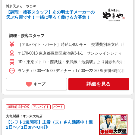
博多天ぷら やまや
と
【調理・接客スタッフ】あの明太子メーカーの
未
天ぷら屋です！一緒に明るく働ける方募集！
勤
調理・接客スタッフ
［アルバイト・パート］時給1,400円〜 交通費別途支給（社内規定
〒170-0013 東京都豊島区東池袋3-1-1 サンシャインシティ
JR・東京メトロ・西武線・東武線「池袋駅」より徒歩約8分 東京
ランチ：9:00〜15:00 ディナー：17:00〜22:30 ※実
詳細を見る
キープ
★
16時前退社OK
アルバイト
パート
丸亀製麺イオン東大島店
【シフト1週間毎】主婦（夫）さん活躍中！週
2日〜／1日3h〜OK◎