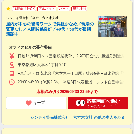
16時前退社OK
アルバイト
パート
契約社員
★
シンテイ警備株式会社 六本木支社
屋内が中心の警備ワークで負担少なめ／現場の
変更なし／人間関係良好／40代・50代が長期
活躍中
ト
オフィスビルの受付警備
入
験
日給14,848円〜（固定残業代2h、2,970円含む、超過分別途支給
躍
東京都港区六本木1丁目9-10
（
払
■東京メトロ南北線「六本木一丁目駅」徒歩5分 ■日比谷線「神谷
前
イ
20:00〜8:30（休憩2.5h） ※週3日〜応相談（シフト自己申告制）
勤
応募締め切り2026/09/30 23:59まで
応募画面へ進む
キープ
かんたん3ステップ！
シンテイ警備株式会社 六本木支社
の他の求人をみる