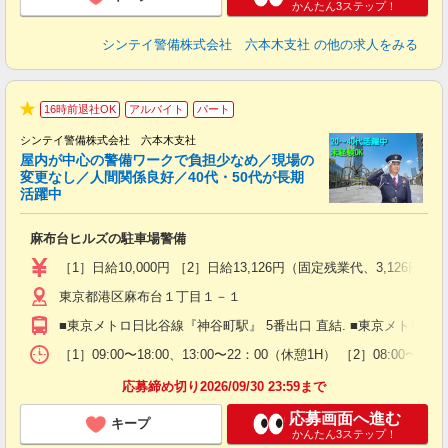
かんたん3ステップ！
シンテイ警備株式会社 六本木支社
の他の求人をみる
16時前退社OK
アルバイト
パート
★
シンテイ警備株式会社 六本木支社
屋内が中心の警備ワークで負担少なめ／現場の
変更なし／人間関係良好／40代・50代が長期
活躍中
ト
麻布台ヒルズの駐車場警備
入
験
［1］日給10,000円 ［2］日給13,126円（固定残業代、3,1
躍
東京都港区麻布台１丁目１－１
（
払
■東京メトロ日比谷線『神谷町駅』 5番出口 直結. ■東京メトロ南北
前
イ
［1］09:00〜18:00、13:00〜22：00（休憩1H） ［2］08:0
勤
応募締め切り2026/09/30 23:59まで
応募画面へ進む
キープ
かんたん3ステップ！