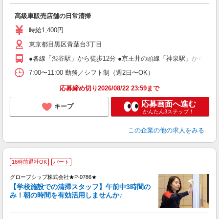
ー
高級車販売店舗の日常清掃
未
（
時給1,400円
東京都目黒区青葉台3丁目
●各線「渋谷駅」から徒歩12分 ●京王井の頭線「神泉駅」から徒歩
7:00〜11:00 勤務／シフト制（週2日〜OK）
応募締め切り2026/08/22 23:59まで
応募画面へ進む
キープ
かんたん3ステップ！
この企業
の他の求人をみる
16時前退社OK
パート
グローブシップ株式会社★P-0786★
【学校施設での清掃スタッフ】午前中3時間の
み！朝の時間を有効活用しませんか♪
な