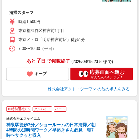
入
学
清掃スタッフ
活
務
時給1,500円
ク
東京都渋谷区神宮前1丁目
東京メトロ「明治神宮前駅」徒歩1分
7:00〜10:30（平日）
7
あと
日
で掲載終了
(2026/08/15 23:59まで)
応募画面へ進む
キープ
かんたん3ステップ！
株式会社アクト・ツーワン
の他の求人をみる
16時前退社OK
アルバイト
パート
株式会社エスケイエム
神泉駅徒歩7分／ショールームの日常清掃／朝
4時間の短時間ワーク／早起きさん必見 朝7
時〜サクッと収入