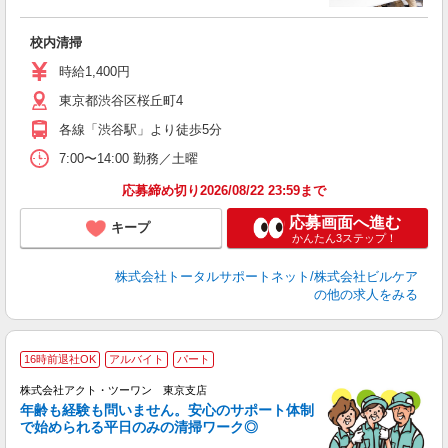
未
校内清掃
時給1,400円
東京都渋谷区桜丘町4
各線「渋谷駅」より徒歩5分
7:00〜14:00 勤務／土曜
応募締め切り2026/08/22 23:59まで
応募画面へ進む
キープ
かんたん3ステップ！
株式会社トータルサポートネット/株式会社ビルケア
の他の求人をみる
16時前退社OK
アルバイト
パート
株式会社アクト・ツーワン 東京支店
年齢も経験も問いません。安心のサポート体制
で始められる平日のみの清掃ワーク◎
興