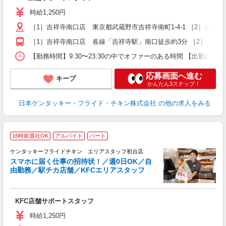
～
～
時給1,250円
選
［1］吉祥寺南口店 東京都武蔵野市吉祥寺南町1-4-1 ［2］永
夜
［1］吉祥寺南口店 各線「吉祥寺駅」南口徒歩約3分 ［2］永福
【勤務時間】9:30〜23:30の中でオファーのある時間 【出勤日
応募画面へ進む
キープ
かんたん3ステップ！
日本ケンタッキー・フライド・チキン株式会社
の他の求人をみる
16時前退社OK
アルバイト
パート
ケンタッキーフライドチキン エリアスタッフ初台店
スマホに届く仕事の招待状！／週0日OK／自
由勤務／駅チカ店舗／KFCエリアスタッフ
き
未
KFC店舗サポートスタッフ
～
勤
時給1,250円