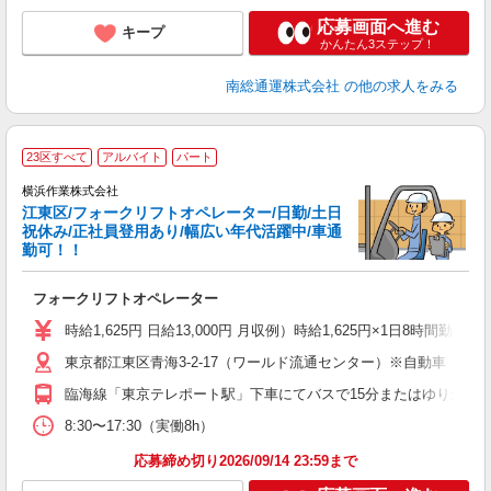
応募画面へ進む
キープ
かんたん3ステップ！
南総通運株式会社
の他の求人をみる
23区すべて
アルバイト
パート
横浜作業株式会社
江東区/フォークリフトオペレーター/日勤/土日
祝休み/正社員登用あり/幅広い年代活躍中/車通
勤可！！
で
方
フォークリフトオペレーター
週
O
時給1,625円 日給13,000円 月収例）時給1,625円×1日8時間勤務
東京都江東区青海3-2-17（ワールド流通センター）※自動車・バ
臨海線「東京テレポート駅」下車にてバスで15分またはゆりかもめ
8:30〜17:30（実働8h）
応募締め切り2026/09/14 23:59まで