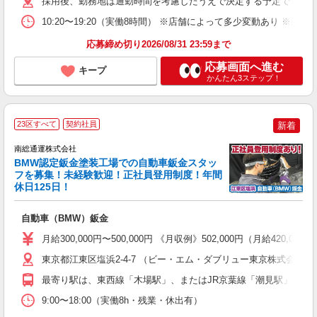
採用後、勤務地は通勤時間を考慮したうえで決定する予定です。 ※居
10:20〜19:20（実働8時間） ※店舗によって多少変動あり ※残
ブ
資
応募締め切り2026/08/31 23:59まで
応募画面へ進む
キープ
かんたん3ステップ！
23区すべて
契約社員
新着
南総通運株式会社
BMW認定鈑金塗装工場での自動車鈑金スタッ
フを募集！未経験歓迎！正社員登用制度！年間
休日125日！
5
自動車（BMW）鈑金
未
保
月給300,000円〜500,000円 《月収例》502,000円（月給42
東京都江東区塩浜2-4-7 （ビー・エム・ダブリュー東京株式会社
最寄り駅は、東西線「木場駅」、またはJR京葉線「潮見駅」、有
9:00〜18:00（実働8h・残業・休出有）