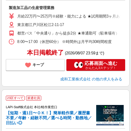
定
製造加工品の生産管理業務
入
ン
月給22万円〜25万円※経験・能力による ★試用期間3ヶ月あり（同条件
年
東京都江戸川区松江2-11-17
社
都営バス「中央通り」から徒歩2分 ★車通勤可（駐車場有）
8:00〜17:00（休憩60分） ※時間外は月平均30時間程度
本日掲載終了
(2026/08/07 23:59まで)
応募画面へ進む
キープ
かんたん3ステップ！
成和工業株式会社
の他の求人をみる
23区すべて
派遣社員
LAPI-Staff株式会社 本社/軽作業窓口
【短期・週1日〜ＯＫ！】簡単軽作業／履歴書
不要／年齢・経験不問／選べる時間・勤務地／
き
日払い◎
り