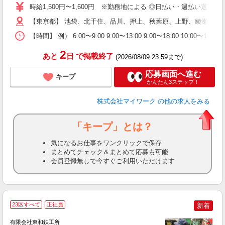
歓
時給1,500円〜1,600円 ※勤務地による ◎日払い・週払い選
躍
（
【東京都】 池袋、北千住、品川、押上、秋葉原、上野、綾瀬、大
週
【時間】 例） 6:00〜9:00 9:00〜13:00 9:00〜1
シ
通
2
あと
日
で掲載終了
(2026/08/09 23:59まで)
応募画面へ進む
キープ
かんたん3ステップ！
株式会社マイワーク
の他の求人をみる
「キープ」とは？
気になるお仕事をワンクリックで保存
まとめてチェック＆まとめて応募も可能
会員登録無しで今すぐご利用いただけます
23区すべて
正社員
新着
有限会社東和鉄工所