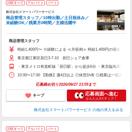
23区すべて
アルバイト
パート
株式会社スマートパワーサービス
商品管理スタッフ／10時出勤／土日祝休み／
未経験OK／残業月0時間／主婦活躍中
立
商品管理スタッフ
未
方
時給1,400円〜 ※経験による ≪月収例≫ 時給1,400円の場合 ◎
東京都江東区辰巳3-7-10 辰巳シェア倉庫
・東京メトロ有楽町線「辰巳駅」から徒歩6分 ・東京臨海高速鉄
10:00〜17:00 【勤務】週4日以上 ◎休憩1h有 ◎残業は一
応募締め切り2026/08/27 23:59まで
応募画面へ進む
キープ
かんたん3ステップ！
株式会社スマートパワーサービス
の他の求人をみる
23区すべて
アルバイト
パート