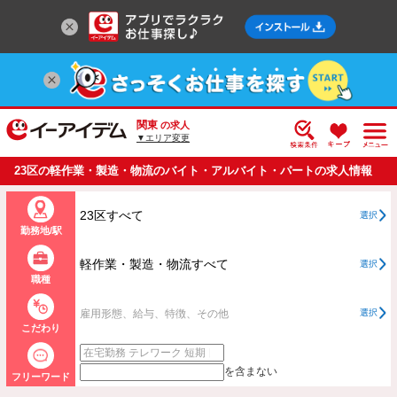
関東
の求人
▼エリア変更
23区の軽作業・製造・物流のバイト・アルバイト・パートの求人情報
一覧
23区すべて
選択
勤務地/駅
軽作業・製造・物流すべて
選択
職種
雇用形態、給与、特徴、その他
選択
こだわり
を含まない
フリーワード