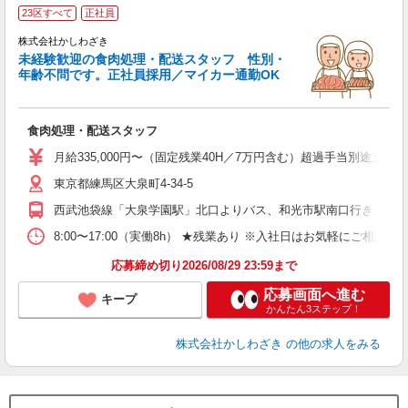
23区すべて
正社員
給
株式会社かしわざき
未経験歓迎の食肉処理・配送スタッフ 性別・
年齢不問です。正社員採用／マイカー通勤OK
ご
未
食肉処理・配送スタッフ
～
昼
月給335,000円〜（固定残業40H／7万円含む）超過手当別途支
あ
東京都練馬区大泉町4-34-5
西武池袋線「大泉学園駅」北口よりバス、和光市駅南口行き 大
8:00〜17:00（実働8h） ★残業あり ※入社日はお気軽にご相談く
応募締め切り2026/08/29 23:59まで
応募画面へ進む
キープ
かんたん3ステップ！
株式会社かしわざき
の他の求人をみる