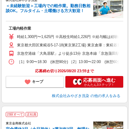
株式会社みやざき洗染
＜未経験歓迎＞工場内での軽作業。勤務日数相
談OK。フルタイム・土曜働ける方大歓迎！
★
工場内軽作業
入
ー
時給1,300円〜1,625円 ※高校生時給1,226円 ※給与幅は経
タ
東京都大田区東糀谷5-17-18(東京第2工場) 東京倉庫：東糀谷1-3-11
O
京急空港線「大鳥居駅」より徒歩13分 京急本線「京急蒲田駅」より
［1］9:00〜18:30 (休憩90分) ［2］13:00〜22:00 
応募締め切り2026/08/20 23:59まで
応募画面へ進む
キープ
かんたん3ステップ！
株式会社みやざき洗染
の他の求人をみる
23区すべて
正社員
東京金商株式会社