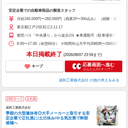
補
エ
安定企業での自動車部品の製造スタッフ
入
ク
月給240,000円〜260,000円（残業20〜30h込み） （経験・能
上
0
東京都江戸川区松江2-11-17
（
都営バス「中央通り」から徒歩2分 ★車通勤可（駐車場有）
8:00〜17:00（休憩60分） ※時間外は月平均20時間〜25時間程度
本日掲載終了
(2026/08/07 23:59まで)
応募画面へ進む
キープ
かんたん3ステップ！
成和工業株式会社
の他の求人をみる
23区すべて
正社員
成和工業株式会社
季節の大型連休有◎大手メーカーと取引する安
定企業で正社員に/土日休み/やる気次第で幹部
完
候補へ