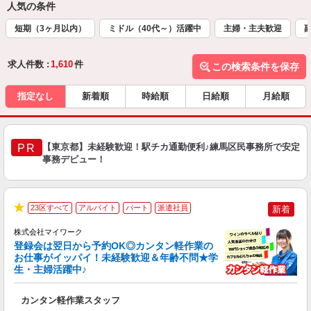
人気の条件
短期（3ヶ月以内）
ミドル（40代～）活躍中
主婦・主夫歓迎
求人件数 :
1,610
件
この検索条件を保存
指定なし
新着順
時給順
日給順
月給順
【東京都】未経験歓迎！駅チカ通勤便利♪練馬区民事務所で安定
PR
事務デビュー！
23区すべて
アルバイト
パート
派遣社員
新着
★
株式会社マイワーク
登録会は翌日から予約OK◎カンタン軽作業の
お仕事がイッパイ！未経験歓迎＆年齢不問★学
生・主婦活躍中♪
き
カンタン軽作業スタッフ
履