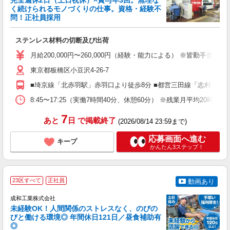
完全週休2日（土日祝休）×賞与年3回。無理な
く続けられるモノづくりの仕事。資格・経験不
問！正社員採用
プ
ステンレス材料の切断及び出荷
ボ
自
月給200,000円〜260,000円（経験・能力による） ※皆勤手当12,
東京都板橋区小豆沢4-26-7
■埼京線「北赤羽駅」赤羽口より徒歩8分 ■都営三田線「志村坂上
8:45〜17:25（実働7時間40分、休憩60分） ※残業月平均20時間程
7
あと
日
で掲載終了
(2026/08/14 23:59まで)
応募画面へ進む
キープ
かんたん3ステップ！
23区すべて
正社員
動画あり
＆
成和工業株式会社
未経験OK！人間関係のストレスなく、のびの
びと働ける環境◎ 年間休日121日／昼食補助有
◎