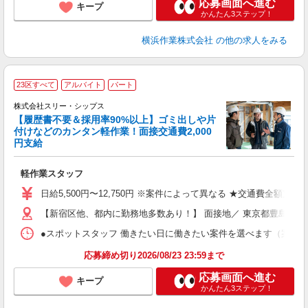
応募画面へ進む
キープ
かんたん3ステップ！
横浜作業株式会社
の他の求人をみる
23区すべて
アルバイト
パート
給
株式会社スリー・シップス
【履歴書不要＆採用率90%以上】ゴミ出しや片
ね
付けなどのカンタン軽作業！面接交通費2,000
円支給
理
軽作業スタッフ
入
り
日給5,500円〜12,750円 ※案件によって異なる ★交通費全額支給
迎
【新宿区他、都内に勤務地多数あり！】 面接地／ 東京都豊島区池袋2-
ラ
入
●スポットスタッフ 働きたい日に働きたい案件を選べます（案件多数） ●
内
選
応募締め切り2026/08/23 23:59まで
夕
応募画面へ進む
キープ
かんたん3ステップ！