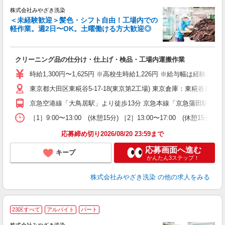
株式会社みやざき洗染
＜未経験歓迎＞髪色・シフト自由！工場内での
軽作業。週2日〜OK。土曜働ける方大歓迎◎
日
あ
クリーニング品の仕分け・仕上げ・検品・工場内運搬作業
入
ー
時給1,300円〜1,625円 ※高校生時給1,226円 ※給与幅は経
日
東京都大田区東糀谷5-17-18(東京第2工場) 東京倉庫：東糀谷1-3-11
バ
京急空港線「大鳥居駅」より徒歩13分 京急本線「京急蒲田駅」より
［1］9:00〜13:00 (休憩15分) ［2］13:00〜17:00 (休
応募締め切り2026/08/20 23:59まで
応募画面へ進む
キープ
かんたん3ステップ！
株式会社みやざき洗染
の他の求人をみる
23区すべて
アルバイト
パート