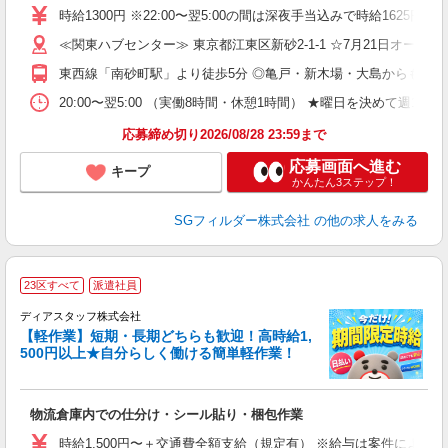
迎
時給1300円 ※22:00〜翌5:00の間は深夜手当込みで時給1625円
ミ
≪関東ハブセンター≫ 東京都江東区新砂2-1-1 ☆7月21日オー
務
型
東西線「南砂町駅」より徒歩5分 ◎亀戸・新木場・大島からもバス
W
20:00〜翌5:00 （実働8時間・休憩1時間） ★曜日を決めて週
応募締め切り2026/08/28 23:59まで
応募画面へ進む
キープ
かんたん3ステップ！
SGフィルダー株式会社
の他の求人をみる
23区すべて
派遣社員
ディアスタッフ株式会社
【軽作業】短期・長期どちらも歓迎！高時給1,
500円以上★自分らしく働ける簡単軽作業！
大
物流倉庫内での仕分け・シール貼り・梱包作業
入
量
時給1,500円〜＋交通費全額支給（規定有） ※給与は案件により異なり