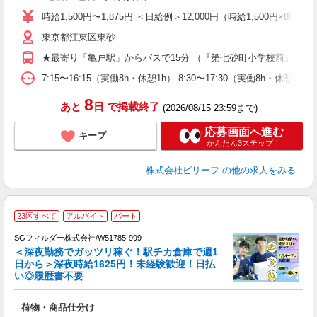
ブ
時給1,500円〜1,875円 ＜日給例＞12,000円（時給1,500円×8H）
収
東京都江東区東砂
型
め
★最寄り「亀戸駅」からバスで15分 （『第七砂町小学校前』より
7:15〜16:15（実働8h・休憩1h） 8:30〜17:30（実働8h・休憩
8
あと
日
で掲載終了
(2026/08/15 23:59まで)
応募画面へ進む
キープ
かんたん3ステップ！
株式会社ビリーフ
の他の求人をみる
23区すべて
アルバイト
パート
SGフィルダー株式会社/W51785-999
＜深夜勤務でガッツリ稼ぐ！駅チカ倉庫で週1
日から＞深夜時給1625円！未経験歓迎！日払
い◎履歴書不要
の
荷物・商品仕分け
履