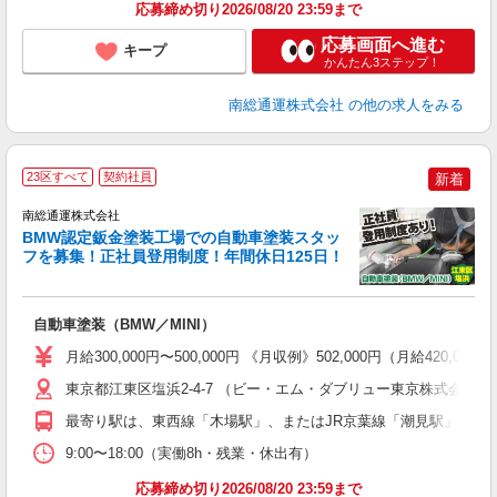
応募締め切り2026/08/20 23:59まで
応募画面へ進む
キープ
かんたん3ステップ！
南総通運株式会社
の他の求人をみる
23区すべて
契約社員
新着
ル
南総通運株式会社
BMW認定鈑金塗装工場での自動車塗装スタッ
フを募集！正社員登用制度！年間休日125日！
あ
ボ
自動車塗装（BMW／MINI）
月給300,000円〜500,000円 《月収例》502,000円（月給42
東京都江東区塩浜2-4-7 （ビー・エム・ダブリュー東京株式会社
最寄り駅は、東西線「木場駅」、またはJR京葉線「潮見駅」、有
9:00〜18:00（実働8h・残業・休出有）
応募締め切り2026/08/20 23:59まで