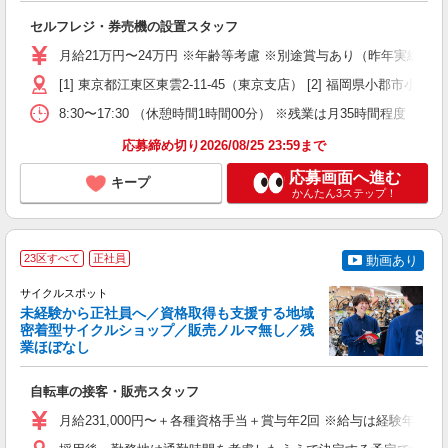
へ
セルフレジ・券売機の設置スタッフ
入
不
月給21万円〜24万円 ※年齢等考慮 ※別途賞与あり（昨年実績7ヶ月分
あ
[1] 東京都江東区東雲2-11-45（東京支店） [2] 福岡県小郡市
テ
8:30〜17:30 （休憩時間1時間00分） ※残業は月35時間程度（
応募締め切り2026/08/25 23:59まで
応募画面へ進む
キープ
かんたん3ステップ！
23区すべて
正社員
動画あり
サイクルスポット
未経験から正社員へ／資格取得も支援する地域
密着型サイクルショップ／販売ノルマ無し／残
業ほぼなし
す
自転車の接客・販売スタッフ
女
月給231,000円〜＋各種資格手当＋賞与年2回 ※給与は経験年
ス
残