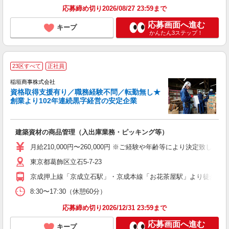
応募締め切り2026/08/27 23:59まで
応募画面へ進む
キープ
かんたん3ステップ！
23区すべて
正社員
や
稲垣商事株式会社
資格取得支援有り／職務経験不問／転勤無し★
創業より102年連続黒字経営の安定企業
定
建築資材の商品管理（入出庫業務・ピッキング等）
月給210,000円〜260,000円 ※ご経験や年齢等により決定致します
東京都葛飾区立石5-7-23
京成押上線「京成立石駅」・京成本線「お花茶屋駅」より徒歩10
8:30〜17:30（休憩60分）
応募締め切り2026/12/31 23:59まで
応募画面へ進む
キープ