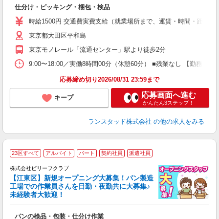
2
仕分け・ピッキング・梱包・検品
時給1500円 交通費実費支給（就業場所まで、運賃・時間・距離
東京都大田区平和島
東京モノレール「流通センター」駅より徒歩2分
9:00〜18:00／実働8時間00分（休憩60分） ■残業なし 【勤務
応募締め切り2026/08/31 23:59まで
応募画面へ進む
キープ
かんたん3ステップ！
ランスタッド株式会社
の他の求人をみる
23区すべて
アルバイト
パート
契約社員
派遣社員
株式会社ビリーフクラブ
堂
【江東区】新規オープニング大募集！パン製造
働
工場での作業員さんを日勤・夜勤共に大募集♪
軽
未経験者大歓迎！
入
た
パンの検品・包装・仕分け作業
第