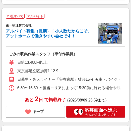
23区すべて
アルバイト
フ
第一輸送株式会社
アルバイト募集（長期）！小人数だからこそ、
も
アットホームで働きやすい会社です！
未
車
ごみの収集作業スタッフ（車付作業員）
日給13,400円以上
東京都足立区加賀1-12-9
日暮里・舎人ライナー「谷在家駅」徒歩15分 ★車・バイク・自転
6:30〜15:30 ＊担当エリアによって15:30前に終わる場合や
2
あと
日
で掲載終了
(2026/08/09 23:59まで)
応募画面へ進む
キープ
かんたん3ステップ！