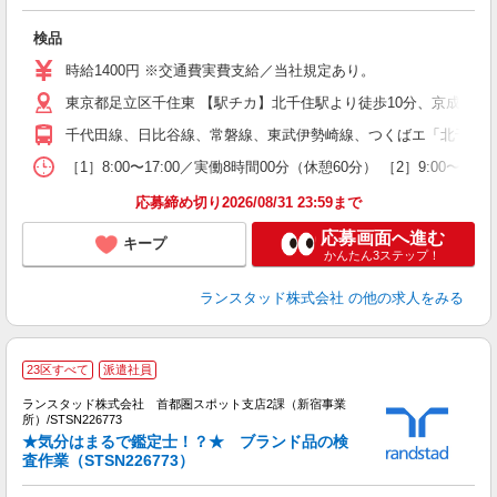
未
検品
時給1400円 ※交通費実費支給／当社規定あり。
東京都足立区千住東 【駅チカ】北千住駅より徒歩10分、京成関屋
千代田線、日比谷線、常磐線、東武伊勢崎線、つくばエ「北千住」駅
［1］8:00〜17:00／実働8時間00分（休憩60分） ［2］9:0
応募締め切り2026/08/31 23:59まで
応募画面へ進む
キープ
かんたん3ステップ！
ランスタッド株式会社
の他の求人をみる
23区すべて
派遣社員
ランスタッド株式会社 首都圏スポット支店2課（新宿事業
所）/STSN226773
ベ
★気分はまるで鑑定士！？★ ブランド品の検
未
査作業（STSN226773）
～