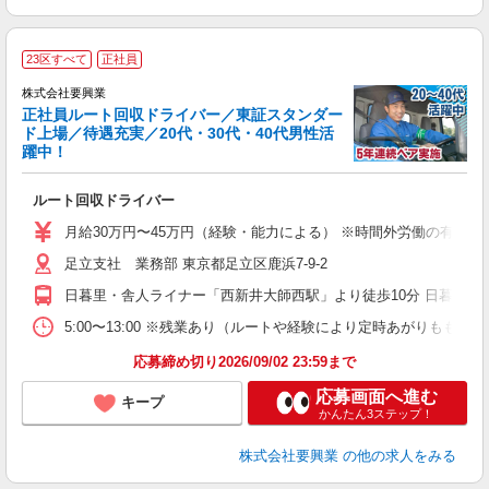
23区すべて
正社員
株式会社要興業
正社員ルート回収ドライバー／東証スタンダー
ド上場／待遇充実／20代・30代・40代男性活
躍中！
シ
ルート回収ドライバー
入
迎
月給30万円〜45万円（経験・能力による） ※時間外労働の有無にかか
の
足立支社 業務部 東京都足立区鹿浜7-9-2
な
日暮里・舎人ライナー「西新井大師西駅」より徒歩10分 日暮里舎
5:00〜13:00 ※残業あり（ルートや経験により定時あがりも
応募締め切り2026/09/02 23:59まで
応募画面へ進む
キープ
かんたん3ステップ！
株式会社要興業
の他の求人をみる