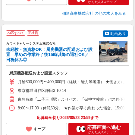
かんたん3ステップ！
稲垣商事株式会社
の他の求人をみる
23区すべて
正社員
動画あり
か
カワベキャリーシステム株式会社
未経験・無資格OK！厨房機器の配送および設
置 早めの作業終了後15時以降の退社OK／土
日祝休み◎
た
ー
厨房機器配送および設置スタッフ
未
あ
月給300,000円〜400,000円（経験・能力等考慮） ★働き方によ
あ
東京都世田谷区鎌田3-10-14
東急各線「二子玉川駅」よりバス、「砧中学校前」バス停下車徒歩
8:00〜17:00（休憩60分） ★作業が早く終わった場合、15:00以降
応募締め切り2026/08/23 23:59まで
応募画面へ進む
キープ
かんたん3ステップ！