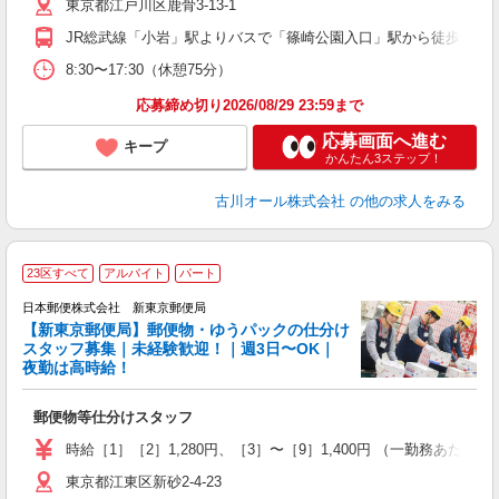
東京都江戸川区鹿骨3-13-1
制
JR総武線「小岩」駅よりバスで「篠崎公園入口」駅から徒歩1分
8:30〜17:30（休憩75分）
応募締め切り2026/08/29 23:59まで
応募画面へ進む
キープ
かんたん3ステップ！
古川オール株式会社
の他の求人をみる
23区すべて
アルバイト
パート
日本郵便株式会社 新東京郵便局
【新東京郵便局】郵便物・ゆうパックの仕分け
スタッフ募集｜未経験歓迎！｜週3日〜OK｜
夜勤は高時給！
仕
郵便物等仕分けスタッフ
入
活
時給［1］［2］1,280円、［3］〜［9］1,400円 （一勤務あたり） ［
（
東京都江東区新砂2-4-23
給