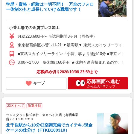
学歴・資格・経験は一切不問！ 万全のフォロ
ー体制のもと成長していける職場です！
っ
が
小菅工場での金属プレス加工
入
K
月給223,600円〜 ※試用期間3ヶ月（同条件）
げ
あ
東京都葛飾区小菅1-11-21 ▼最寄駅▼ 東武スカイツリーライン
■東武スカイツリーライン「小菅」駅より徒歩10分 ■東京メトロ
8:00〜17:00 ※休憩は60分有 ★休憩も適宜挟まれるので、集
応募締め切り2026/10/08 23:59まで
応募画面へ進む
キープ
かんたん3ステップ！
23区すべて
派遣社員
る
ランスタッド株式会社 東京ベイ支店（有明事業
調
所）/FTKB109310
容
北千住駅から10分◎空調完備でカイテキ♪現金
＜
ケースの仕分け（FTKB109310）