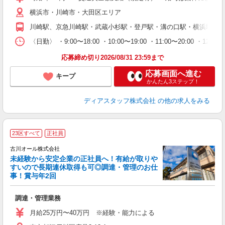
ー
横浜市・川崎市・大田区エリア
日
間
川崎駅、京急川崎駅・武蔵小杉駅・登戸駅・溝の口駅・横浜駅・鶴
限
〈日勤〉 ・9:00〜18:00 ・10:00〜19:00 ・11:00
O.
応募締め切り2026/08/31 23:59まで
応募画面へ進む
キープ
かんたん3ステップ！
ディアスタッフ株式会社
の他の求人をみる
23区すべて
正社員
古川オール株式会社
未経験から安定企業の正社員へ！有給が取りや
すいので長期連休取得も可◎調達・管理のお仕
事！賞与年2回
張
調達・管理業務
入
第
月給25万円〜40万円 ※経験・能力による
代