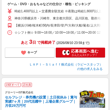
で
ゲーム・DVD・おもちゃなどの仕分け・梱包・ピッキング
入
量
時給1,400円以上＋交通費全額支給 ※夜勤は時給1,800円以上（深夜手当
迎
神奈川県横浜市・川崎市、東京都大田区、品川区他、勤務地多数!!
い
以
【横浜/川崎/桜木町/関内/長津田/登戸/大和/大船/菊名/上大岡/あ
K
☆シフト例☆ 9:00〜18:00／10:00〜19:00／11:00〜
録
3
あと
日
で掲載終了
(2026/08/10 23:59まで)
応募画面へ進む
キープ
かんたん3ステップ！
ＬＡＰＩ－Ｓｔａｆｆ株式会社（ラピースタッフ）
の他の求人をみる
23区すべて
正社員
グローリーIST株式会社
セルフレジ・券売機の設置｜土日祝休み｜賞与
実績7ヶ月｜20代活躍中｜上場企業グループ｜
月収29万円可