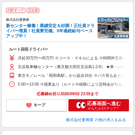
23区すべて
正社員
歩
株式会社要興業
新センター稼働！業績安定＆好調！正社員ドラ
イバー増員！社員寮完備。5年連続給与ベース
アップ中！
定
ルート回収ドライバー
入
迎
月給30万円〜45万円 ※コース・スキルによる ※時間外労働の有無に
の
京浜島車輛センター（東京都大田区京浜島1-2-8） ★車・バイク通
な
東京モノレール「昭和島駅」から徒歩16分 ※バス等もあり ★車・
5:00〜13:00 ※残業あり（ルートや経験により定時あがりも
応募締め切り2026/09/02 23:59まで
応募画面へ進む
キープ
かんたん3ステップ！
株式会社要興業
の他の求人をみる