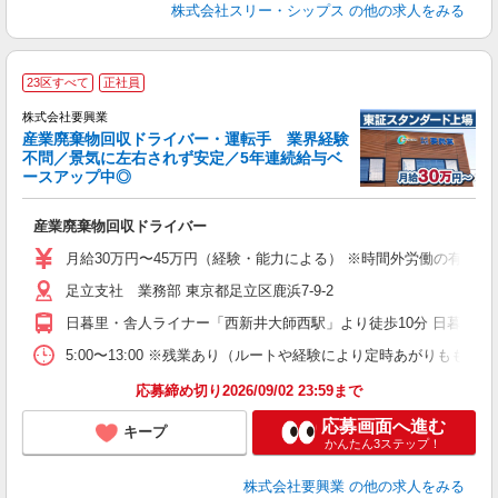
株式会社スリー・シップス
の他の求人をみる
23区すべて
正社員
株式会社要興業
産業廃棄物回収ドライバー・運転手 業界経験
不問／景気に左右されず安定／5年連続給与ベ
ースアップ中◎
方
産業廃棄物回収ドライバー
入
迎
月給30万円〜45万円（経験・能力による） ※時間外労働の有無にかか
の
足立支社 業務部 東京都足立区鹿浜7-9-2
な
日暮里・舎人ライナー「西新井大師西駅」より徒歩10分 日暮里舎
5:00〜13:00 ※残業あり（ルートや経験により定時あがりも
応募締め切り2026/09/02 23:59まで
応募画面へ進む
キープ
かんたん3ステップ！
株式会社要興業
の他の求人をみる