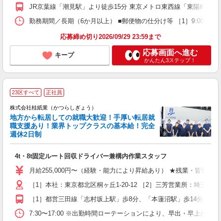
員
JR京葉線「潮見駅」より徒歩15分 東京メトロ東西線「東陽町駅
勤務期間／長期（6か月以上） ■郵便物の仕分け等 ［1］9:00〜16:45 実
応募締め切り2026/09/29 23:59まで
応募画面へ進む
キープ
かんたん3ステップ！
少
23区すべて
正社員
で
株式会社桂紙業（かつらしぎょう）
ス
地方から転居しての就職大歓迎！手厚い転居就
職支援あり！業界トップクラスの基本給！完全
週休2日制
5
4t・8t固定ルート回収ドライバー兼構内作業スタッフ
ボ
月給255,000円〜（経験・能力により昇給あり） ★残業・皆勤手当別
［1］本社：東京都北区桐ヶ丘1-20-12 ［2］三芳営業所：埼玉県
［1］都営三田線「志村坂上駅」歩8分、「本蓮沼駅」歩14分 ［2
7:30〜17:00 ※出勤時間ローテーションにより、早出・早上がり