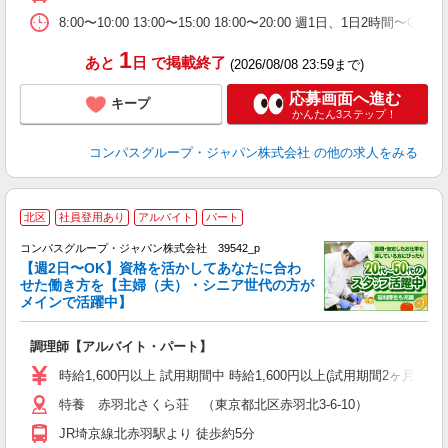
（
駅
8:00〜10:00 13:00〜15:00 18:00〜20:00 週1日、1日2時間
1
あと
日
で掲載終了
(2026/08/08 23:59まで)
応募画面へ進む
キープ
かんたん3ステップ！
コンパスグループ・ジャパン株式会社
の他の求人をみる
北区
社員登用あり
アルバイト
パート
コンパスグループ・ジャパン株式会社 39542_p
く
【週2日〜OK】資格を活かしてあなたに合わ
せた働き方を【主婦（夫）・シニア世代の方が
メインで活躍中】
大
調理師【アルバイト・パート】
入
歓
時給1,600円以上 試用期間中 時給1,600円以上(試用期間2ヶ月
～
特養 赤羽北さくら荘 （東京都北区赤羽北3-6-10）
用
週
JR埼京線北赤羽駅より 徒歩約5分
内