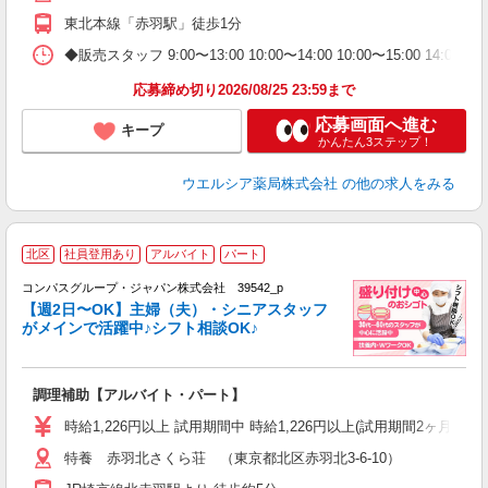
東北本線「赤羽駅」徒歩1分
◆販売スタッフ 9:00〜13:00 10:00〜14:00 10:00〜15:0
応募締め切り2026/08/25 23:59まで
応募画面へ進む
キープ
かんたん3ステップ！
ウエルシア薬局株式会社
の他の求人をみる
北区
社員登用あり
アルバイト
パート
コンパスグループ・ジャパン株式会社 39542_p
く
【週2日〜OK】主婦（夫）・シニアスタッフ
がメインで活躍中♪シフト相談OK♪
大
調理補助【アルバイト・パート】
入
歓
時給1,226円以上 試用期間中 時給1,226円以上(試用期間2ヶ月
～
特養 赤羽北さくら荘 （東京都北区赤羽北3-6-10）
用
2