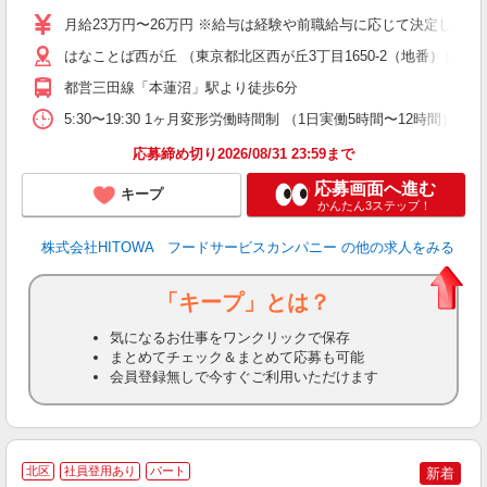
O
月給23万円〜26万円 ※給与は経験や前職給与に応じて決定します。
O
はなことば西が丘 （東京都北区西が丘3丁目1650-2（地番））
卒
ク
都営三田線「本蓮沼」駅より徒歩6分
0
や
5:30〜19:30 1ヶ月変形労働時間制 （1日実働5時間〜12時間） 
賃
応募締め切り2026/08/31 23:59まで
応募画面へ進む
キープ
かんたん3ステップ！
株式会社HITOWA フードサービスカンパニー
の他の求人をみる
「キープ」とは？
気になるお仕事をワンクリックで保存
まとめてチェック＆まとめて応募も可能
会員登録無しで今すぐご利用いただけます
北区
社員登用あり
パート
新着