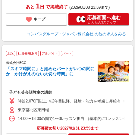
1
あと
日
で掲載終了
(2026/08/08 23:59まで)
応募画面へ進む
キープ
かんたん3ステップ！
コンパスグループ・ジャパン株式会社
の他の求人をみる
家
北区
社員登用あり
アルバイト
パート
ん
談
株式会社ECC
「スキマ時間に」と始めたパートがいつの間に
か「かけがえのない大切な時間」に
る
職
子ども英会話教室の講師
活
活
時給2,070円以上 ※2年目以降、経験・能力を考慮し昇給有 ※他手
昼
東京都北区東田端
セ
14:00〜18:00の間で1〜3レッスン担当 （基本的に1レッス
応募締め切り2027/01/31 23:59まで