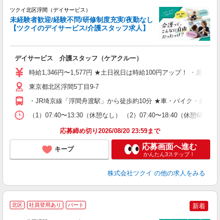
ツクイ北区浮間（デイサービス）
未経験者歓迎/経験不問/研修制度充実/夜勤なし
【ツクイのデイサービス/介護スタッフ求人】
各
デイサービス 介護スタッフ（ケアクルー）
入
り
時給1,346円〜1,577円 ★土日祝日は時給100円アップ！ ・居
リ
ー
東京都北区浮間5丁目9-7
O
・JR埼京線「浮間舟渡駅」から徒歩約10分 ★車・バイク・自転
な
（1）07:40〜13:30（休憩なし） （2）07:40〜18:40（休
髪
応募締め切り2026/08/20 23:59まで
応募画面へ進む
キープ
かんたん3ステップ！
株式会社ツクイ
の他の求人をみる
北区
社員登用あり
パート
新着