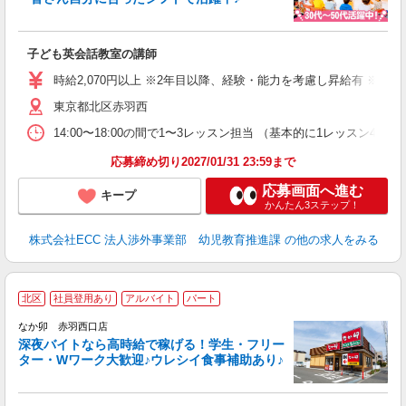
に
子ども英会話教室の講師
職
活
時給2,070円以上 ※2年目以降、経験・能力を考慮し昇給有 ※他手
活
東京都北区赤羽西
昼
セ
14:00〜18:00の間で1〜3レッスン担当 （基本的に1レッス
応募締め切り2027/01/31 23:59まで
応募画面へ進む
キープ
かんたん3ステップ！
株式会社ECC 法人渉外事業部 幼児教育推進課
の他の求人をみる
北区
社員登用あり
アルバイト
パート
ん
なか卯 赤羽西口店
深夜バイトなら高時給で稼げる！学生・フリー
ター・Wワーク大歓迎♪ウレシイ食事補助あり♪
助
と