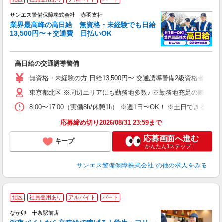
K
サンエス警備保障株式会社 赤羽支社
業界最高峰の高日給 無資格・未経験でも日給
13,500円〜＋交通費 日払いOK
に
高日給の交通誘導警備
未
～
無資格・未経験の方 日給13,500円〜 交通誘導警備2級資格者 日
与
東京都北区 ※周辺エリアにも勤務地多数♪ ※勤務地充足の際は、
内
り
8:00〜17:00（実働8h/休憩1h） ※週1日〜OK！ ※土日
応募締め切り2026/08/31 23:59まで
応募画面へ進む
キープ
かんたん3ステップ！
サンエス警備保障株式会社
の他の求人をみる
北区
社員登用あり
アルバイト
パート
ん
なか卯 十条駅前店