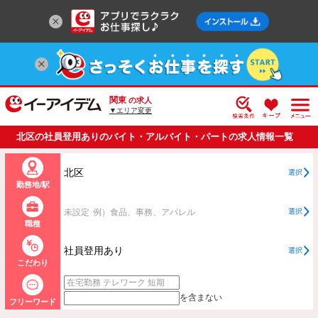
関東
の求人
▼エリア変更
北区の社員登用ありのバイト・アルバイト・パートの求人情報一覧
北区
選択
勤務地/駅
未設定
例）食品、事務、アパレル
選択
職種
社員登用あり
選択
こだわり
を含まない
フリーワード