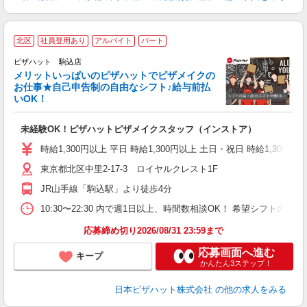
北区
社員登用あり
アルバイト
パート
ピザハット 駒込店
メリットいっぱいのピザハットでピザメイクの
お仕事★自己申告制の自由なシフト♪給与前払
いOK！
う
だ
未経験OK！ピザハットピザメイクスタッフ（インストア）
友
躍
時給1,300円以上 平日 時給1,300円以上 土日・祝日 時給1,300円以
（
東京都北区中里2-17-3 ロイヤルクレスト1F
中
ル
JR山手線「駒込駅」より徒歩4分
支
あ
10:30〜22:30 内で週1日以上、時間数相談OK！ 希望シフト
内
応募締め切り2026/08/31 23:59まで
応募画面へ進む
キープ
かんたん3ステップ！
日本ピザハット株式会社
の他の求人をみる