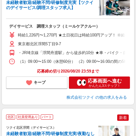
未経験者歓迎/経験不問/研修制度充実【ツクイ
のデイサービス/調理スタッフ求人】
各
デイサービス 調理スタッフ（ミールケアクルー）
入
り
時給1,226円〜1,270円 ★土日祝日は時給100円アップ！ ※給
リ
ー
東京都北区浮間5丁目9-7
O
・JR埼京線「浮間舟渡駅」から徒歩約10分 ★車・バイク・自転
な
（1）09:00〜15:00（休憩60分） （2）09:00〜16:00
髪
応募締め切り2026/08/20 23:59まで
応募画面へ進む
キープ
かんたん3ステップ！
株式会社ツクイ
の他の求人をみる
北区
社員登用あり
パート
新着
ツクイ北区浮間（デイサービス）
未経験者歓迎/経験不問/研修制度充実/夜勤なし