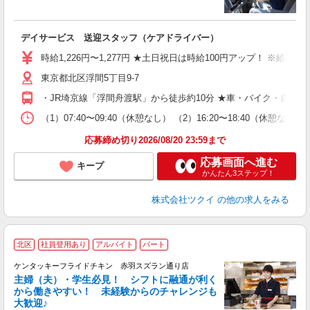
各
デイサービス 送迎スタッフ（ケアドライバー）
入
り
時給1,226円〜1,277円 ★土日祝日は時給100円アップ！ ※給
リ
ー
東京都北区浮間5丁目9-7
O
・JR埼京線「浮間舟渡駅」から徒歩約10分 ★車・バイク・自転
な
（1）07:40〜09:40（休憩なし） （2）16:20〜18:40
髪
応募締め切り2026/08/20 23:59まで
応募画面へ進む
キープ
かんたん3ステップ！
株式会社ツクイ
の他の求人をみる
北区
社員登用あり
アルバイト
パート
ケンタッキーフライドチキン 赤羽スズラン通り店
主婦（夫）・学生必見！ シフトに融通が利く
から働きやすい！ 未経験からのチャレンジも
大歓迎♪