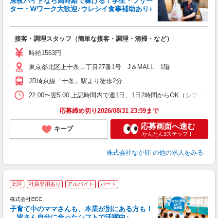
深夜バイトなら高時給で稼げる！学生・フリー
ター・Wワーク大歓迎♪ウレシイ食事補助あり♪
助
と
接客・調理スタッフ（簡単な接客・調理・清掃・など）
未
務
時給1563円
O
東京都北区上十条二丁目27番1号 J＆MALL 1階
社
JR埼京線「十条」駅より徒歩2分
22:00〜翌5:00 上記時間内で週1日、1日2時間からOK（シフト
応募締め切り2026/08/31 23:59まで
応募画面へ進む
キープ
かんたん3ステップ！
株式会社なか卯
の他の求人をみる
＞
北区
社員登用あり
アルバイト
パート
り
株式会社ECC
子育て中のママさんも、本業が別にある方も！
皆さん自分に合ったシフトで活躍中♪