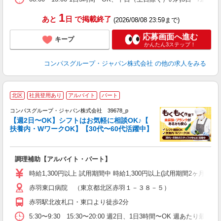
1
あと
日
で掲載終了
(2026/08/08 23:59まで)
応募画面へ進む
キープ
かんたん3ステップ！
コンパスグループ・ジャパン株式会社
の他の求人をみる
北区
社員登用あり
アルバイト
パート
コンパスグループ・ジャパン株式会社 39678_p
く
【週2日〜OK】シフトはお気軽に相談OK♪【
扶養内・WワークOK】【30代〜60代活躍中】
大
調理補助【アルバイト・パート】
入
歓
時給1,300円以上 試用期間中 時給1,300円以上(試用期間2ヶ月
～
赤羽東口病院 （東京都北区赤羽１－３８－５）
用
～
赤羽駅北改札口・東口より徒歩2分
駅
助
5:30〜9:30 15:30〜20:00 週2日、1日3時間〜OK 週あたり最低