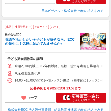
かんたん3ステップ！
日本ピザハット株式会社
の他の求人をみる
週
北区
社員登用あり
アルバイト
パート
株式会社ECC
英語を活かしたい＋子どもが好きなら、ECC
の先生に！気軽に始めてみませんか♪
や
職
活
子ども英会話教室の講師
活
昼
時給2,070円以上 ※2年目以降、経験・能力を考慮し昇給有 ※他手
セ
東京都北区西ケ原
14:00〜18:00の間で1〜3レッスン担当 （基本的に1レッス
応募締め切り2027/01/31 23:59まで
応募画面へ進む
キープ
かんたん3ステップ！
株式会社ECC 法人渉外事業部 幼児教育推進課
の他の求人をみる