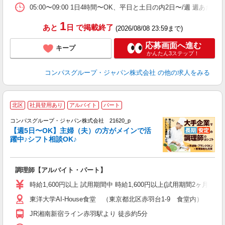
W
05:00〜09:00 1日4時間〜OK、平日と土日の内2日〜/週 週あた
1
あと
日
で掲載終了
(2026/08/08 23:59まで)
応募画面へ進む
キープ
かんたん3ステップ！
コンパスグループ・ジャパン株式会社
の他の求人をみる
北区
社員登用あり
アルバイト
パート
コンパスグループ・ジャパン株式会社 21620_p
く
【週5日〜OK】主婦（夫）の方がメインで活
躍中♪シフト相談OK♪
大
調理師【アルバイト・パート】
入
歓
時給1,600円以上 試用期間中 時給1,600円以上(試用期間2ヶ月
～
東洋大学AI-House食堂 （東京都北区赤羽台1-9 食堂内）
用
迎
JR湘南新宿ライン赤羽駅より 徒歩約5分
助