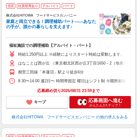
北区
社員登用あり
アルバイト
パート
調
株式会社HITOWA フードサービスカンパニー
家庭と両立できる！調理補助パート――あなた
の手が、誰かの暮らしを支えます♪
し
ン
福祉施設での調理補助【アルバイト・パート】
朝
O
時給1,250円以上 ※経験によりスタート時給は変動します。 ※
会
はなことば西が丘 （東京都北区西が丘3丁目1650－2（地番））
躍
（
都営三田線「本蓮沼」駅より徒歩6分
中
る
8:30〜14:00 週2日〜 時間帯固定 曜日はシフト制 ※開所前近隣
手
応募締め切り2026/08/31 23:59まで
応募画面へ進む
キープ
かんたん3ステップ！
株式会社HITOWA フードサービスカンパニー
の他の求人をみる
北区
社員登用あり
アルバイト
パート