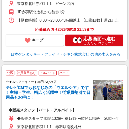
東京都北区赤羽1-1-1 ビーンズ内
上
か
JR赤羽駅北改札から徒歩1分
【勤務時間】8:30〜23:00／3時間以上 【出勤日数】週2日以
応募締め切り2026/08/19 23:59まで
応募画面へ進む
キープ
かんたん3ステップ！
日本ケンタッキー・フライド・チキン株式会社
の他の求人をみる
北区
社員登用あり
アルバイト
パート
ウエルシアエキュート赤羽みなみ店
テレビCMでもおなじみの「ウエルシア」です
！主婦・学生、幅広く活躍中！従業員割引で日
用品もお得に！
プ
◆販売スタッフ【パート・アルバイト】
高
K
◆販売スタッフ 時給1326円 ※17時〜/時給1346円、20時〜/時
東京都北区赤羽1-1-1 赤羽駅南改札外