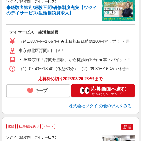
ツクイ北区浮間（デイサービス）
未経験者歓迎/経験不問/研修制度充実【ツクイ
のデイサービス/生活相談員求人】
各
デイサービス 生活相談員
入
り
時給1,587円〜1,667円 ★土日祝日は時給100円アップ！ ・居
リ
ー
東京都北区浮間5丁目9-7
O
・JR埼京線「浮間舟渡駅」から徒歩約10分 ★車・バイク・自転
な
（1）07:40〜18:40（休憩60分） （2）09:30〜16:45（
髪
応募締め切り2026/08/20 23:59まで
応募画面へ進む
キープ
かんたん3ステップ！
株式会社ツクイ
の他の求人をみる
北区
社員登用あり
パート
新着
ツクイ北区浮間（デイサービス）