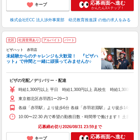
応募画面へ進む
キープ
かんたん3ステップ！
株式会社ECC 法人渉外事業部 幼児教育推進課
の他の求人をみる
北区
社員登用あり
アルバイト
パート
ピザハット 赤羽店
未経験からのチャレンジも大歓迎！ 『ピザハ
ット』で仲間と一緒に頑張ってみませんか♪
続
ピザの宅配／デリバリー・配達
未
ア
時給1,300円以上 平日 時給1,300円以上 高校生 時給1,300円以
通
東京都北区赤羽西1ー29ー3
各線「赤羽駅」より徒歩6分 各線「赤羽岩淵駅」より徒歩14分
10:00〜22:30 内で希望の勤務日数・時間帯で働けます！ 土日ど
応募締め切り2026/08/31 23:59まで
応募画面へ進む
キープ