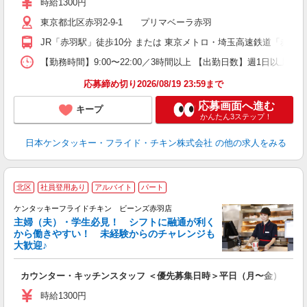
時給1300円
昇
東京都北区赤羽2-9-1 プリマベーラ赤羽
K
保
JR「赤羽駅」徒歩10分 または 東京メトロ・埼玉高速鉄道「赤羽
【勤務時間】9:00〜22:00／3時間以上 【出勤日数】週1日以
応募締め切り2026/08/19 23:59まで
応募画面へ進む
キープ
かんたん3ステップ！
日本ケンタッキー・フライド・チキン株式会社
の他の求人をみる
北区
社員登用あり
アルバイト
パート
ケンタッキーフライドチキン ビーンズ赤羽店
主婦（夫）・学生必見！ シフトに融通が利く
から働きやすい！ 未経験からのチャレンジも
大歓迎♪
見
カウンター・キッチンスタッフ ＜優先募集日時＞平日（月〜金） フ
未
ダ
時給1300円
昇