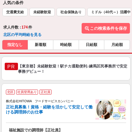
人気の条件
交通費支給
未経験歓迎
社会保険あり
ミドル（40代～）活躍中
求人件数 :
174
件
この検索条件を保存
北区の平均時給を見る
指定なし
新着順
時給順
日給順
月給順
【東京都】未経験歓迎！駅チカ通勤便利♪練馬区民事務所で安定
PR
事務デビュー！
北区
社員登用あり
正社員
務
株式会社HITOWA フードサービスカンパニー
正社員募集！資格・経験を活かして安定して働
ける調理師のお仕事
食
の
福祉施設での調理師【正社員】
早