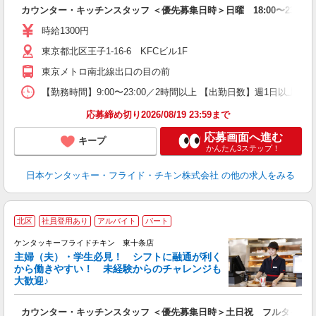
見
カウンター・キッチンスタッフ ＜優先募集日時＞日曜 18:00〜23:00
未
ダ
時給1300円
昇
東京都北区王子1-16-6 KFCビル1F
K
保
東京メトロ南北線出口の目の前
【勤務時間】9:00〜23:00／2時間以上 【出勤日数】週1日以
応募締め切り2026/08/19 23:59まで
応募画面へ進む
キープ
かんたん3ステップ！
日本ケンタッキー・フライド・チキン株式会社
の他の求人をみる
北区
社員登用あり
アルバイト
パート
ケンタッキーフライドチキン 東十条店
主婦（夫）・学生必見！ シフトに融通が利く
から働きやすい！ 未経験からのチャレンジも
大歓迎♪
見
カウンター・キッチンスタッフ ＜優先募集日時＞土日祝 フルタイム
未