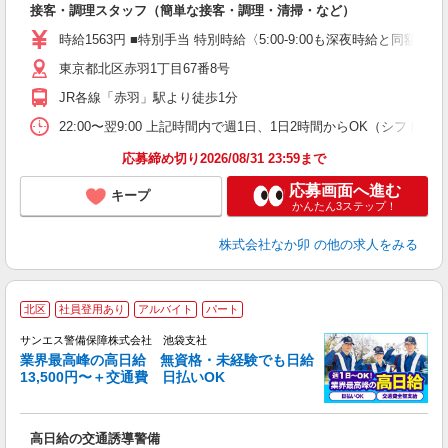
接客・調理スタッフ（簡単な接客・調理・清掃・など）
未
務
時給1563円 ■特別手当 特別時給〈5:00-9:00も深夜時給と同額〉
O
東京都北区赤羽1丁目67番8号
社
JR各線「赤羽」駅より徒歩1分
22:00〜翌9:00 上記時間内で週1日、1日2時間からOK（シフト
応募締め切り2026/08/31 23:59まで
応募画面へ進む
キープ
かんたん3ステップ！
株式会社なか卯
の他の求人をみる
北区
社員登用あり
アルバイト
パート
K
サンエス警備保障株式会社 池袋支社
業界最高峰の高日給 無資格・未経験でも日給
13,500円〜＋交通費 日払いOK
に
高日給の交通誘導警備
未