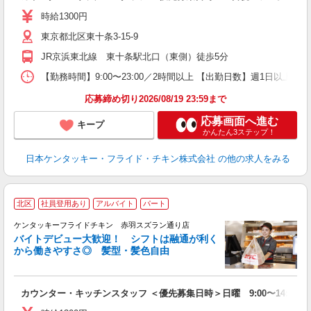
ダ
時給1300円
昇
東京都北区東十条3-15-9
K
保
JR京浜東北線 東十条駅北口（東側）徒歩5分
【勤務時間】9:00〜23:00／2時間以上 【出勤日数】週1日以
応募締め切り2026/08/19 23:59まで
応募画面へ進む
キープ
かんたん3ステップ！
日本ケンタッキー・フライド・チキン株式会社
の他の求人をみる
北区
社員登用あり
アルバイト
パート
ケンタッキーフライドチキン 赤羽スズラン通り店
バイトデビュー大歓迎！ シフトは融通が利く
から働きやすさ◎ 髪型・髪色自由
立
カウンター・キッチンスタッフ ＜優先募集日時＞日曜 9:00〜14:00
未
ダ