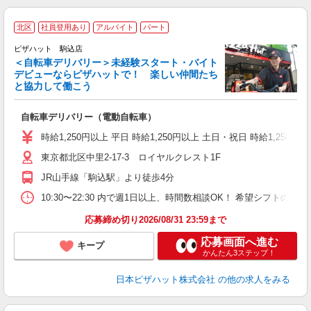
北区
社員登用あり
アルバイト
パート
ピザハット 駒込店
＜自転車デリバリー＞未経験スタート・バイト
デビューならピザハットで！ 楽しい仲間たち
と協力して働こう
♪
自転車デリバリー（電動自転車）
友
躍
時給1,250円以上 平日 時給1,250円以上 土日・祝日 時給1,250円以
（
東京都北区中里2-17-3 ロイヤルクレスト1F
中
ル
JR山手線「駒込駅」より徒歩4分
支
あ
10:30〜22:30 内で週1日以上、時間数相談OK！ 希望シフト
内
応募締め切り2026/08/31 23:59まで
応募画面へ進む
キープ
かんたん3ステップ！
日本ピザハット株式会社
の他の求人をみる