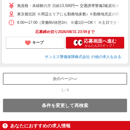
～
無資格・未経験の方 日給13,500円〜 交通誘導警備2級資格者 日
与
東京都北区 ※周辺エリアにも勤務地多数♪ ※勤務地充足の際は、
内
り
8:00〜17:00（実働8h/休憩1h） ※週1日〜OK！ ※土日
応募締め切り2026/08/31 23:59まで
応募画面へ進む
キープ
かんたん3ステップ！
サンエス警備保障株式会社
の他の求人をみる
次のページへ
1／6
条件を変更して再検索
あなたにおすすめの求人情報