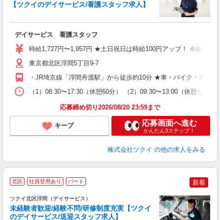
【ツクイのデイサービス/看護スタッフ求人】
各
デイサービス 看護スタッフ
入
り
時給1,727円〜1,957円 ★土日祝日は時給100円アップ！ ※給
リ
ー
東京都北区浮間5丁目9-7
O
・JR埼京線「浮間舟渡駅」から徒歩約10分 ★車・バイク・自転
な
（1）08:30〜17:30（休憩60分） （2）09:30〜13:00（休
髪
応募締め切り2026/08/20 23:59まで
応募画面へ進む
キープ
かんたん3ステップ！
株式会社ツクイ
の他の求人をみる
北区
社員登用あり
パート
新着
ツクイ北区浮間（デイサービス）
未経験者歓迎/経験不問/研修制度充実【ツクイ
のデイサービス/送迎スタッフ求人】