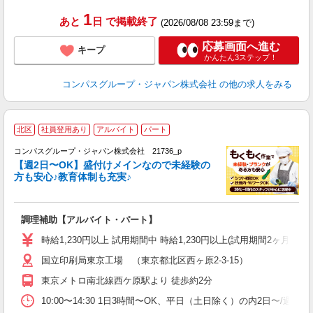
1
あと
日
で掲載終了
(2026/08/08 23:59まで)
応募画面へ進む
キープ
かんたん3ステップ！
コンパスグループ・ジャパン株式会社
の他の求人をみる
北区
社員登用あり
アルバイト
パート
コンパスグループ・ジャパン株式会社 21736_p
く
【週2日〜OK】盛付けメインなので未経験の
方も安心♪教育体制も充実♪
大
調理補助【アルバイト・パート】
入
歓
時給1,230円以上 試用期間中 時給1,230円以上(試用期間2ヶ月
～
国立印刷局東京工場 （東京都北区西ヶ原2-3-15）
用
務
東京メトロ南北線西ケ原駅より 徒歩約2分
昼
10:00〜14:30 1日3時間〜OK、平日（土日除く）の内2日〜/週