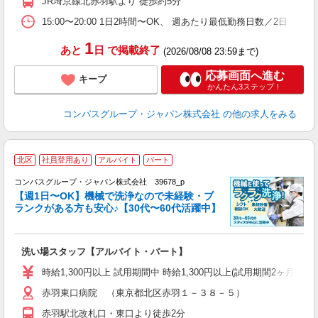
JR埼京線北赤羽駅より 徒歩約5分
O
15:00〜20:00 1日2時間〜OK、 週あたり最低勤務日数／2日
1
あと
日
で掲載終了
(2026/08/08 23:59まで)
応募画面へ進む
キープ
かんたん3ステップ！
コンパスグループ・ジャパン株式会社
の他の求人をみる
北区
社員登用あり
アルバイト
パート
コンパスグループ・ジャパン株式会社 39678_p
く
【週1日〜OK】機械で洗浄なので未経験・ブ
ランクがある方も安心♪【30代〜60代活躍中】
大
洗い場スタッフ【アルバイト・パート】
入
歓
時給1,300円以上 試用期間中 時給1,300円以上(試用期間2ヶ月
～
赤羽東口病院 （東京都北区赤羽１－３８－５）
用
～
赤羽駅北改札口・東口より徒歩2分